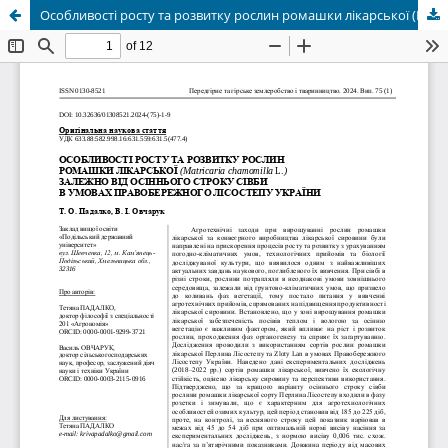
Особливості росту та розвитку рослин ромашки лікарської (Matricaria chamomilla L.) залежно від осіннього строку сівби в умовах Правобережного Лісостепу України