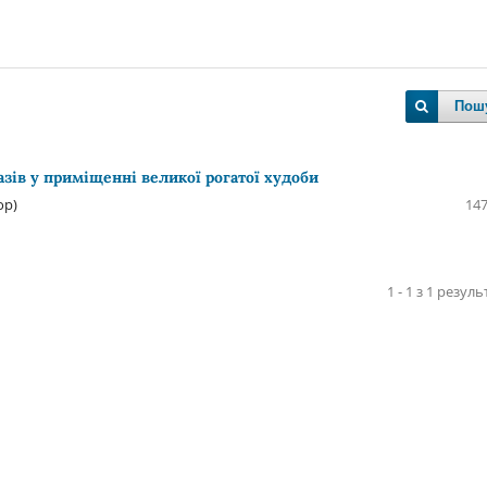
Пош
азів у приміщенні великої рогатої худоби
ор)
147
1 - 1 з 1 резуль