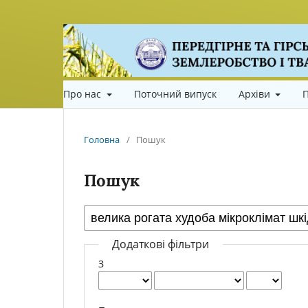
Про нас
Поточний випуск
Архіви
П
Головна
/
Пошук
Пошук
Додаткові фільтри
З