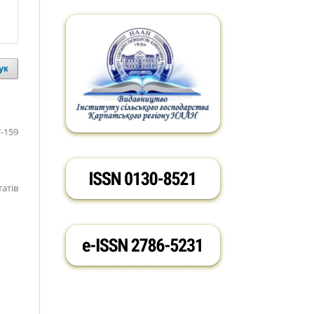
ук
-159
татів