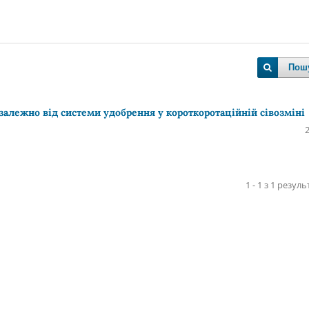
Пош
алежно від системи удобрення у короткоротаційній сівозміні
1 - 1 з 1 резуль