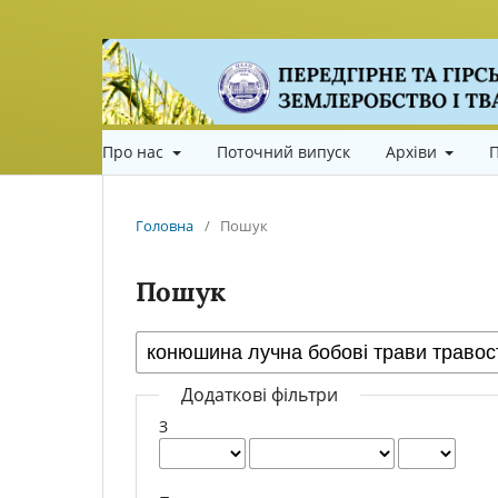
Про нас
Поточний випуск
Архіви
П
Головна
/
Пошук
Пошук
Додаткові фільтри
З