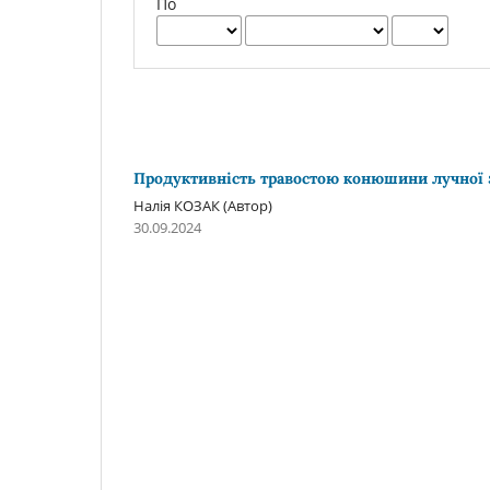
По
Продуктивність травостою конюшини лучної з
Налія КОЗАК (Автор)
30.09.2024