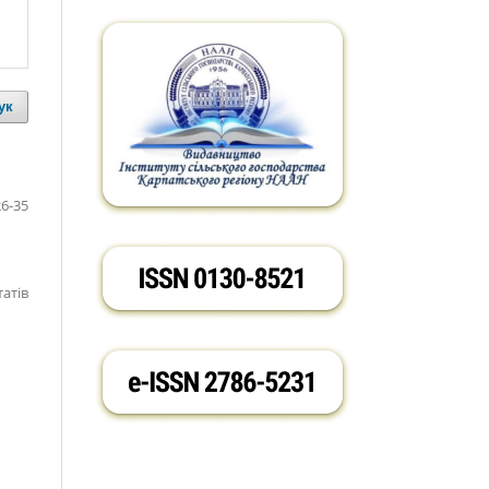
ук
26-35
татів