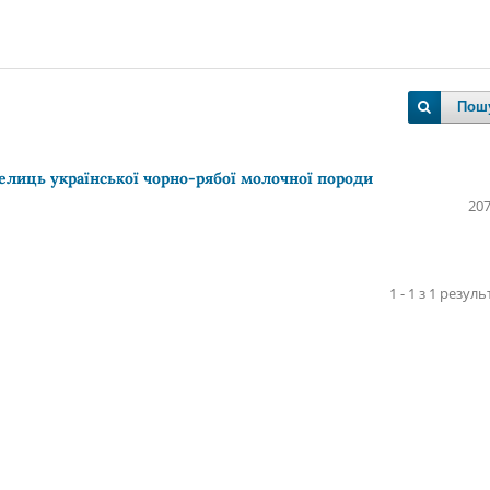
Пош
елиць української чорно-рябої молочної породи
207
1 - 1 з 1 резуль