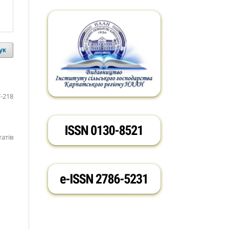
ук
-218
татів