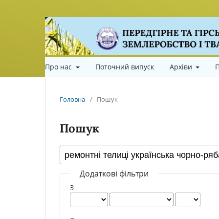
Про нас
Поточний випуск
Архіви
П
Головна
/
Пошук
Пошук
Додаткові фільтри
З