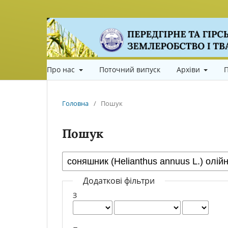
Про нас
Поточний випуск
Архіви
П
Головна
/
Пошук
Пошук
Додаткові фільтри
З