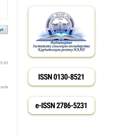
ук
85-93
татів