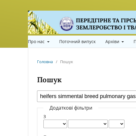
Про нас
Поточний випуск
Архіви
П
Головна
/
Пошук
Пошук
Додаткові фільтри
З