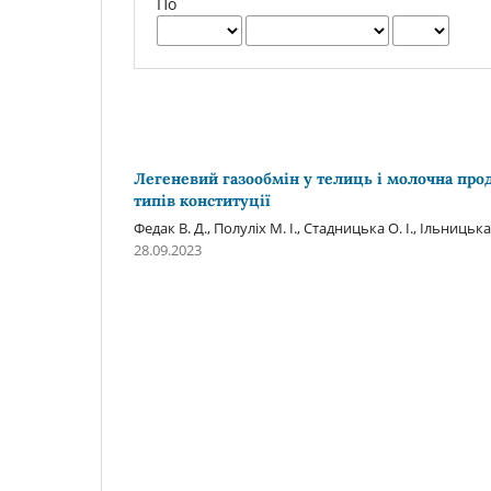
По
Легеневий газообмін у телиць і молочна про
типів конституції
Федак В. Д., Полуліх М. І., Стадницька О. І., Ільницька 
28.09.2023