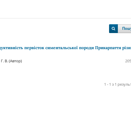
Пош
дуктивність первісток симентальської породи Прикарпаття різ
Г. В. (Автор)
205
1 - 1 з 1 резуль