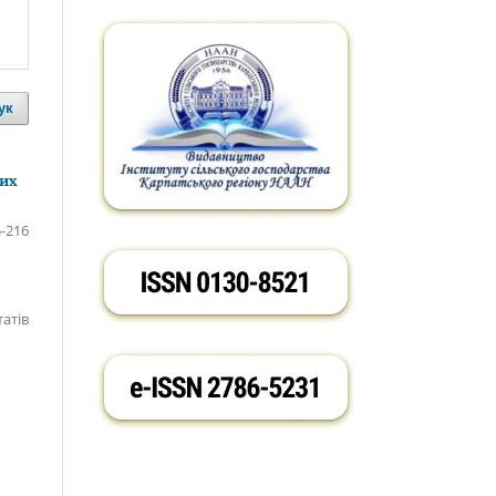
ук
них
-216
татів