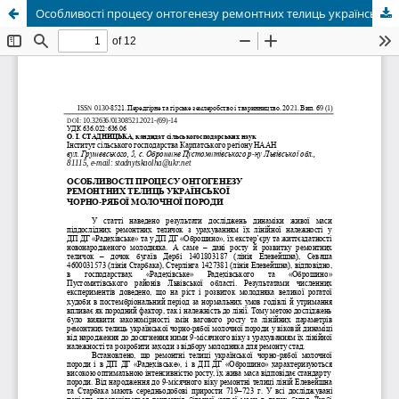
Особливості процесу онтогенезу ремонтних телиць української чорно-рябої молочної породи