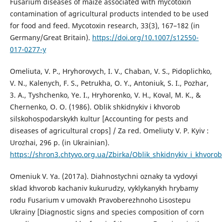
Fusarium diseases of maize associated with mycotoxin
contamination of agricultural products intended to be used
for food and feed. Mycotoxin research, 33(3), 167–182 (in
Germany/Great Britain).
https://doi.org/10.1007/s12550-
017-0277-y
Omeliuta, V. P., Hryhorovych, I. V., Chaban, V. S., Pidoplichko,
V. N., Kalenych, F. S., Petrukha, O. Y., Antoniuk, S. I., Pozhar,
3. A., Tyshchenko, Ye. I., Hryhorenko, V. H., Koval, M. K., &
Chernenko, O. O. (1986). Oblik shkidnykiv i khvorob
silskohospodarskykh kultur [Accounting for pests and
diseases of agricultural crops] / Za red. Omeliuty V. P. Kyiv :
Urozhai, 296 р. (in Ukrainian).
https://shron3.chtyvo.org.ua/Zbirka/Oblik_shkidnykiv_i_khvoro
Omeniuk V. Ya. (2017a). Diahnostychni oznaky ta vydovyi
sklad khvorob kachaniv kukurudzy, vyklykanykh hrybamy
rodu Fusarium v umovakh Pravoberezhnoho Lisostepu
Ukrainy [Diagnostic signs and species composition of corn