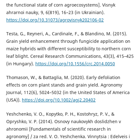
the functional state of corn agroecosystems]. Visnyk
ahrarnoi nauky, 9, 6(819), 16–23 (in Ukrainian).
https://doi.org/10.31073/agrovisnyk202106-02
Testa, G., Reyneri, A., Cardinale, F., & Blandino, M. (2015).
Grain yield enhancement through fungicide application on
maize hybrids with different susceptibility to northern corn
leaf blight. Cereal Research Communications, 43(3), 415–425
(in Hungary).
https://doi.org/10.1556/crc.2014.0050
Thomason, W., & Battaglia, M. (2020). Early defoliation
effects on corn plant stands and grain yield. Agronomy
Journal, 112(6), 5024–5032 (in the United States of America
(USA)).
https://doi.org/10.1002/agj2.20402
Yeshchenko, V. O., Kopytko, P. H., Kostohryz, P. V., &
Opryshko, V. P. (2014). Osnovy naukovykh doslidzhen v
ahronomii [Fundamentals of scientific research in
agronomy] / za red. V. O. Yeshchenka. Vinnytsia : Edelveis i