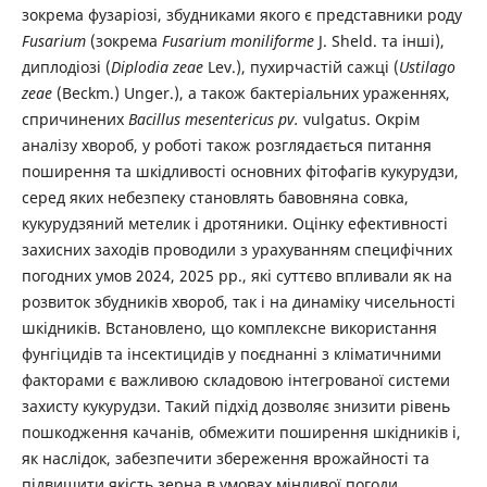
зокрема фузаріозі, збудниками якого є представники роду
Fusarium
(зокрема
Fusarium moniliforme
J. Sheld. та інші),
диплодіозі (
Diplodia zeae
Lev.), пухирчастій сажці (
Ustilago
zeae
(Beckm.) Unger.), а також бактеріальних ураженнях,
спричинених
Bacillus mesentericus pv.
vulgatus. Окрім
аналізу хвороб, у роботі також розглядається питання
поширення та шкідливості основних фітофагів кукурудзи,
серед яких небезпеку становлять бавовняна совка,
кукурудзяний метелик і дротяники. Оцінку ефективності
захисних заходів проводили з урахуванням специфічних
погодних умов 2024, 2025 рр., які суттєво впливали як на
розвиток збудників хвороб, так і на динаміку чисельності
шкідників. Встановлено, що комплексне використання
фунгіцидів та інсектицидів у поєднанні з кліматичними
факторами є важливою складовою інтегрованої системи
захисту кукурудзи. Такий підхід дозволяє знизити рівень
пошкодження качанів, обмежити поширення шкідників і,
як наслідок, забезпечити збереження врожайності та
підвищити якість зерна в умовах мінливої погоди