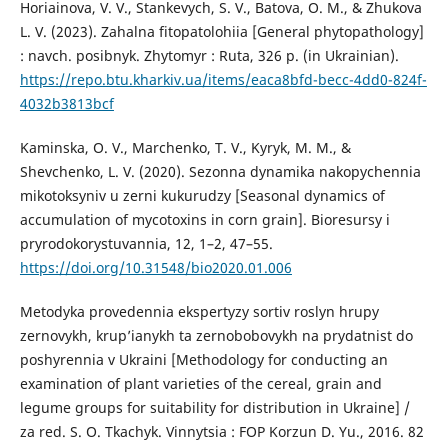
Horiainova, V. V., Stankevych, S. V., Batova, O. M., & Zhukova
L. V. (2023). Zahalna fitopatolohiia [General phytopathology]
: navch. posibnyk. Zhytomyr : Ruta, 326 р. (in Ukrainian).
https://repo.btu.kharkiv.ua/items/eaca8bfd-becc-4dd0-824f-
4032b3813bcf
Kaminska, O. V., Marchenko, T. V., Kyryk, M. M., &
Shevchenko, L. V. (2020). Sezonna dynamika nakopychennia
mikotoksyniv u zerni kukurudzy [Seasonal dynamics of
accumulation of mycotoxins in corn grain]. Bioresursy i
pryrodokorystuvannia, 12, 1–2, 47–55.
https://doi.org/10.31548/bio2020.01.006
Metodyka provedennia ekspertyzy sortiv roslyn hrupy
zernovykh, krup’ianykh ta zernobobovykh na prydatnist do
poshyrennia v Ukraini [Methodology for conducting an
examination of plant varieties of the cereal, grain and
legume groups for suitability for distribution in Ukraine] /
za red. S. O. Tkachyk. Vinnytsia : FOP Korzun D. Yu., 2016. 82