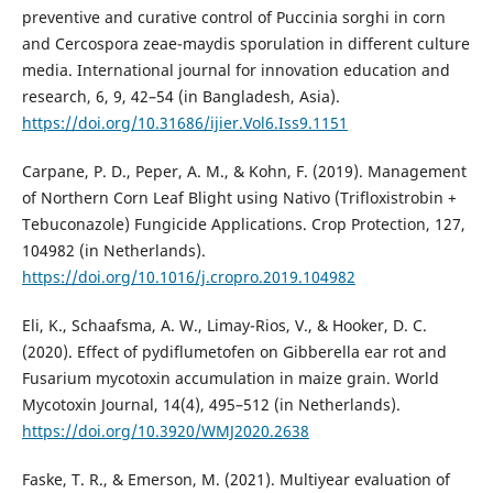
preventive and curative control of Puccinia sorghi in corn
and Cercospora zeae-maydis sporulation in different culture
media. International journal for innovation education and
research, 6, 9, 42–54 (in Bangladesh, Asia).
https://doi.org/10.31686/ijier.Vol6.Iss9.1151
Carpane, P. D., Peper, A. M., & Kohn, F. (2019). Management
of Northern Corn Leaf Blight using Nativo (Trifloxistrobin +
Tebuconazole) Fungicide Applications. Crop Protection, 127,
104982 (in Netherlands).
https://doi.org/10.1016/j.cropro.2019.104982
Eli, K., Schaafsma, A. W., Limay-Rios, V., & Hooker, D. C.
(2020). Effect of pydiflumetofen on Gibberella ear rot and
Fusarium mycotoxin accumulation in maize grain. World
Mycotoxin Journal, 14(4), 495–512 (in Netherlands).
https://doi.org/10.3920/WMJ2020.2638
Faske, T. R., & Emerson, M. (2021). Multiyear evaluation of