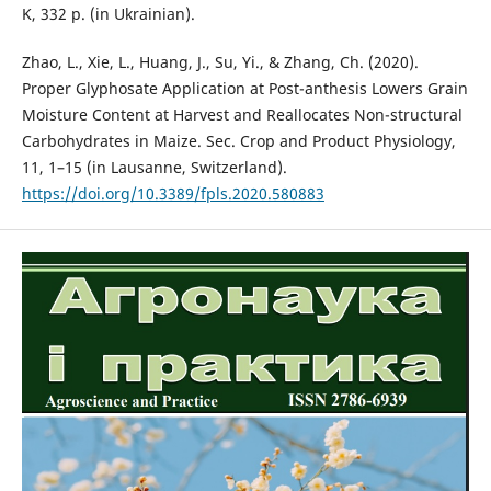
K, 332 р. (in Ukrainian).
Zhao, L., Xie, L., Huang, J., Su, Yі., & Zhang, Ch. (2020).
Proper Glyphosate Application at Post-anthesis Lowers Grain
Moisture Content at Harvest and Reallocates Non-structural
Carbohydrates in Maize. Sec. Crop and Product Physiology,
11, 1–15 (in Lausanne, Switzerland).
https://doi.org/10.3389/fpls.2020.580883