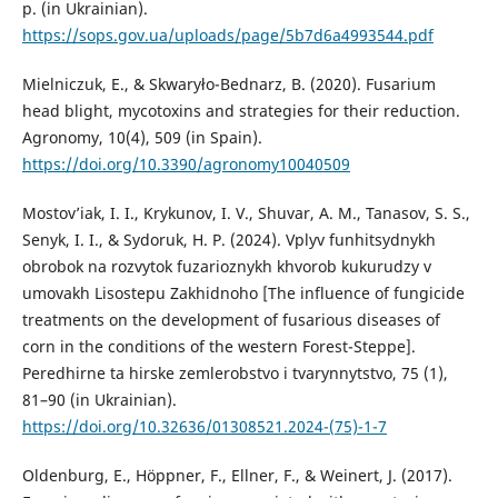
p. (in Ukrainian).
https://sops.gov.ua/uploads/page/5b7d6a4993544.pdf
Mielniczuk, E., & Skwaryło-Bednarz, B. (2020). Fusarium
head blight, mycotoxins and strategies for their reduction.
Agronomy, 10(4), 509 (in Spain).
https://doi.org/10.3390/agronomy10040509
Mostovʼiak, I. I., Krykunov, I. V., Shuvar, A. M., Tanasov, S. S.,
Senyk, I. I., & Sydoruk, H. P. (2024). Vplyv funhitsydnykh
obrobok na rozvytok fuzarioznykh khvorob kukurudzy v
umovakh Lisostepu Zakhidnoho [The influence of fungicide
treatments on the development of fusarious diseases of
corn in the conditions of the western Forest-Steppe].
Peredhirne ta hirske zemlerobstvo i tvarynnytstvo, 75 (1),
81–90 (in Ukrainian).
https://doi.org/10.32636/01308521.2024-(75)-1-7
Oldenburg, E., Höppner, F., Ellner, F., & Weinert, J. (2017).