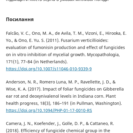
Посилання
Falcão, V. C., Ono, M. A., de Avila, T. M., Vizoni, E., Hirooka, E.
Yо., & Ono, E. Yu. S. (2011). Fusarium verticillioides:
evaluation of fumonisin production and effect of fungicides
on in vitro inhibition of mycelial growth. Mycopathologia,
171(1), 77–84 (in Netherlands).
https://doi.org/10.1007/s11046-010-9339-9
Anderson, N. R., Romero Luna, M. P., Ravellette, J. D., &
Wise, K. A. (2017). Impact of foliar fungicides on Gibberella
ear rot and deoxynivalenol levels in Indiana corn. Plant
health progress, 18(3), 186–191 (in Pullman, Washington).
https://doi.org/10.1094/PHP-01-17-0010-RS
Camera, J. N., Koefender, J., Golle, D. P., & Cattaneo, R.
(2018). Efficiency of fungicide chemical group in the