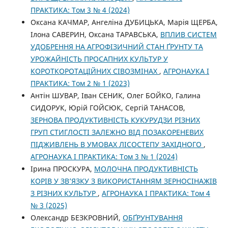
ПРАКТИКА: Том 3 № 4 (2024)
Оксана КАЧМАР, Ангеліна ДУБИЦЬКА, Марія ЩЕРБА,
Ілона САВЕРИН, Оксана ТАРАВСЬКА,
ВПЛИВ СИСТЕМ
УДОБРЕННЯ НА АГРОФІЗИЧНИЙ СТАН ҐРУНТУ ТА
УРОЖАЙНІСТЬ ПРОСАПНИХ КУЛЬТУР У
КОРОТКОРОТАЦІЙНИХ СІВОЗМІНАХ
,
АГРОНАУКА І
ПРАКТИКА: Том 2 № 1 (2023)
Антін ШУВАР, Іван СЕНИК, Олег БОЙКО, Галина
СИДОРУК, Юрій ГОЙСЮК, Сергій ТАНАСОВ,
ЗЕРНОВА ПРОДУКТИВНІСТЬ КУКУРУДЗИ РІЗНИХ
ГРУП СТИГЛОСТІ ЗАЛЕЖНО ВІД ПОЗAКОРЕНЕВИХ
ПІДЖИВЛЕНЬ В УМОВАХ ЛІСОСТЕПУ ЗАХІДНОГО
,
АГРОНАУКА І ПРАКТИКА: Том 3 № 1 (2024)
Ірина ПРОСКУРА,
МОЛОЧНА ПРОДУКТИВНІСТЬ
КОРІВ У ЗВ’ЯЗКУ З ВИКОРИСТАННЯМ ЗЕРНОСІНАЖІВ
З РІЗНИХ КУЛЬТУР
,
АГРОНАУКА І ПРАКТИКА: Том 4
№ 3 (2025)
Олександр БЕЗКРОВНИЙ,
ОБҐРУНТУВАННЯ