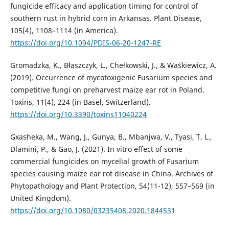
fungicide efficacy and application timing for control of
southern rust in hybrid corn in Arkansas. Plant Disease,
105(4), 1108–1114 (in America).
https://doi.org/10.1094/PDIS-06-20-1247-RE
Gromadzka, K., Błaszczyk, L., Chełkowski, J., & Waśkiewicz, A.
(2019). Occurrence of mycotoxigenic Fusarium species and
competitive fungi on preharvest maize ear rot in Poland.
Toxins, 11(4), 224 (in Basel, Switzerland).
https://doi.org/10.3390/toxins11040224
Gxasheka, M., Wang, J., Gunya, B., Mbanjwa, V., Tyasi, T. L.,
Dlamini, P., & Gao, J. (2021). In vitro effect of some
commercial fungicides on mycelial growth of Fusarium
species causing maize ear rot disease in China. Archives of
Phytopathology and Plant Protection, 54(11-12), 557–569 (in
United Kingdom).
https://doi.org/10.1080/03235408.2020.1844531