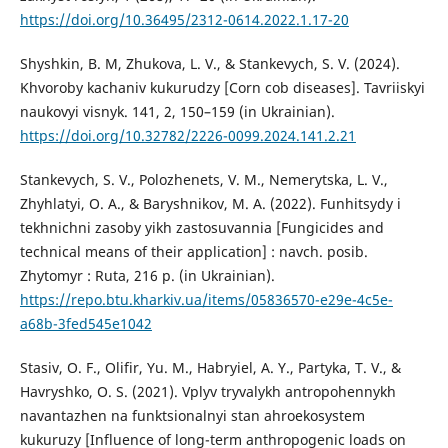
https://doi.org/10.36495/2312-0614.2022.1.17-20
Shyshkin, B. M, Zhukova, L. V., & Stankevych, S. V. (2024).
Khvoroby kachaniv kukurudzy [Corn cob diseases]. Tavriiskyi
naukovyi visnyk. 141, 2, 150–159 (in Ukrainian).
https://doi.org/10.32782/2226-0099.2024.141.2.21
Stankevych, S. V., Polozhenets, V. M., Nemerytska, L. V.,
Zhyhlatyi, O. A., & Baryshnikov, M. A. (2022). Funhitsydy i
tekhnichni zasoby yikh zastosuvannia [Fungicides and
technical means of their application] : navch. posib.
Zhytomyr : Ruta, 216 р. (in Ukrainian).
https://repo.btu.kharkiv.ua/items/05836570-e29e-4c5e-
a68b-3fed545e1042
Stasiv, O. F., Olifir, Yu. M., Habryiel, A. Y., Partyka, T. V., &
Havryshko, O. S. (2021). Vplyv tryvalykh antropohennykh
navantazhen na funktsionalnyi stan ahroekosystem
kukuruzy [Influence of long-term anthropogenic loads on