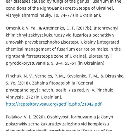
ear diseases caused by fungi of the genus Fusarium in the
conditions of the Right-Bank Forest-Steppe of Ukraine].
Visnyyk ahrarnoi nauky, 10, 74–77 (in Ukrainian).
Omeniuk, V. Ya., & Antonenko, O. F. (2017b). Intehrovanyi
khimichnyi zakhyst kukurudzy vid fuzariozu pochatkiv v
umovakh pravoberezhnoho Lisostepu Ukrainy [Integrated
chemical management of fusarium ear rot on maize in the
rightbank forreststeppe zone of Ukraine]. Bioresursy i
pryrodokorystuvannia, 9, 3–4, 55–61 (in Ukrainian).
Pinchuk, N. V., Verheles, P. M., Kovalenko, T. M., & Okrushko,
S. Ye. (2018). Zahalna fitopatolohiia [General
phytopathology] : navch. posib. / za red. N. V. Pinchuk:
Vinnytsia, 272 (in Ukrainian).
http://repository.vsau.org/getfile.php/21042.pdf
Poljakov, V. I. (2020). Osoblyvosti formuvannja jakisnyh
pokaznykiv zerna kukurudzy zalezhno vid kompleksu
elementiv tehnologii' vyroshhuvannja [Features of the