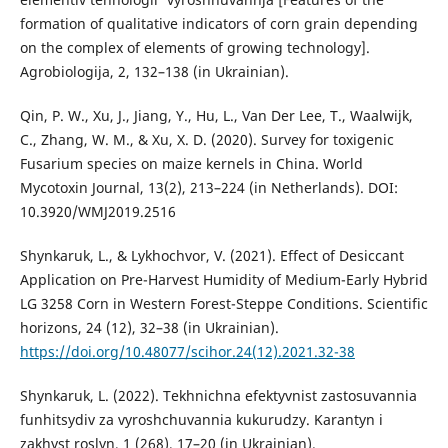
formation of qualitative indicators of corn grain depending
on the complex of elements of growing technology].
Agrobiologija, 2, 132–138 (in Ukrainian).
Qin, P. W., Xu, J., Jiang, Y., Hu, L., Van Der Lee, T., Waalwijk,
C., Zhang, W. M., & Xu, X. D. (2020). Survey for toxigenic
Fusarium species on maize kernels in China. World
Mycotoxin Journal, 13(2), 213–224 (in Netherlands). DOI:
10.3920/WMJ2019.2516
Shynkaruk, L., & Lykhochvor, V. (2021). Effect of Desiccant
Application on Pre-Harvest Humidity of Medium-Early Hybrid
LG 3258 Corn in Western Forest-Steppe Conditions. Scientific
horizons, 24 (12), 32–38 (in Ukrainian).
https://doi.org/10.48077/scihor.24(12).2021.32-38
Shynkaruk, L. (2022). Tekhnichna efektyvnist zastosuvannia
funhitsydiv za vyroshchuvannia kukurudzy. Karantyn i
zakhyst roslyn, 1 (268), 17–20 (in Ukrainian).