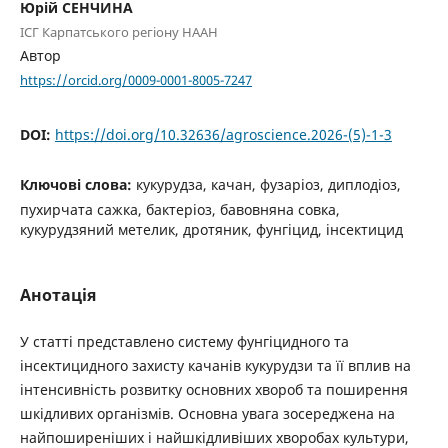
Юрій СЕНЧИНА
ІСГ Карпатського регіону НААН
Автор
https://orcid.org/0009-0001-8005-7247
DOI:
https://doi.org/10.32636/agroscience.2026-(5)-1-3
Ключові слова:
кукурудза, качан, фузаріоз, диплодіоз,
пухирчата сажка, бактеріоз, бавовняна совка,
кукурудзяний метелик, дротяник, фунгіцид, інсектицид
Анотація
У статті представлено систему фунгіцидного та
інсектицидного захисту качанів кукурудзи та її вплив на
інтенсивність розвитку основних хвороб та поширення
шкідливих організмів. Основна увага зосереджена на
найпоширеніших і найшкідливіших хворобах культури,