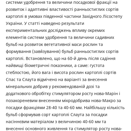
системи удобрення та величини посадкової фракції на
розвиток і адаптивні властивості ранньостиглих сортів
картоплі в умовах південної частини Західного Лісостепу
України. У статті наведено результати
експериментальних досліджень впливу окремих
елементів системи удобрення та величини садивних
бульб на розвиток вегетативної маси рослин та
формування (зав΄язування) бульб ранньостиглих сортів
картоплі. Встановлено, що на 60-й день після садіння
найвищі біометричні показники, а саме: густота
стеблостою, його вага і висота рослин картоплі сортів
Спас та Слаута відмічено на варіанті за внесення
мінеральних добрив у рекомендованій дозі та
додаткового обробітку стимулятором росту нова-Марін і
позакореневим внесенням мікродобрива нова-Макро за
посадки фракціями 28-40 та 40-60 мм. Найбільшу кількість
бульб сформував сорт картоплі Слаута за посадки
насіннєвим матеріалом з величиною 40-60 мм та
внесенні основного живлення та стимулятор росту нова-