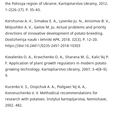
the Polissya region of Ukraine. Kartopliarstvo Ukrainy, 2012.
1–2(26–27). Р. 35–43.
Korshunov A. V., Simakov E. A., Lysenko Ju. N., Anisimov B. V.,
Mitjushkin A. V., Gaitov M. Ju. Actual problems and priority
directions of innovative development of potato breeding.
Dostizhenija nauki i tehniki APK, 2018. 32(3), Р. 12–20.
https://doi:10.24411/0235-2451-2018-10303
Kovalenko O. A., Kravchenko O. A., Sharana M. G., Kalіc'kij P.
F. Application of plant growth regulators in modern potato
growing technology. Kartopliarstvo Ukrainy, 2007. 3–4(8–9),
9.
Kucenko V. S., Osipchuk A. A., Podgaec'kij A. A.,
Kononuchenko V. V. Methodical recommendations for
research with potatoes. Іnstytut kartopljarstva, Nemіshave,
2002. 482.