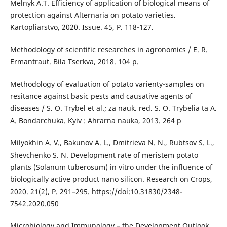
Melnyk A.T. Efficiency of application of biological means of
protection against Alternaria on potato varieties.
Kartopliarstvo, 2020. Issue. 45, Р. 118-127.
Methodology of scientific researches in agronomics / E. R.
Ermantraut. Bila Tserkva, 2018. 104 p.
Methodology of evaluation of potato varienty-samples on
resitance against basic рests and сausative agents of
diseases / S. O. Trybel et al.; za nauk. red. S. O. Trybelia ta A.
A. Bondarchuka. Kyiv : Ahrarna nauka, 2013. 264 p
Milyokhin A. V., Bakunov A. L., Dmitrieva N. N., Rubtsov S. L.,
Shevchenko S. N. Development rate of meristem potato
plants (Solanum tuberosum) in vitro under the influence of
biologically active product nano silicon. Research on Crops,
2020. 21(2), Р. 291–295. https://doi:10.31830/2348-
7542.2020.050
Microbiology and Immunology – the Development Outlook