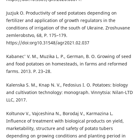
Juzjuk O. Productivity of seed potatoes depending on
fertilizer and application of growth regulators in the
conditions of irrigation of the south of Ukraine. Zroshuvane
zemlerobstvo, 68, Р. 175–179.
https://doi:org10.31548/agr2021.02.037
Kabanec' V. M., Muzika L. P., German, B. O. Growing of seed
and food potatoes on homesteads, in farms and reformed
farms. 2013. Р. 23–28.
Kalenska S. M., Knap N. V., Fedosius I. O. Potatoes: biology
and cultivation technology: monograph. Vinnytsia: Nilan-LTD
LLC, 2017.
Koltunov V., Vajceshina N., Borodaj V., Karmazіna L.
Influence of treatment with biological products on yield,
marketability, structure and safety of potato tubers
depending on growing conditions and planting period in