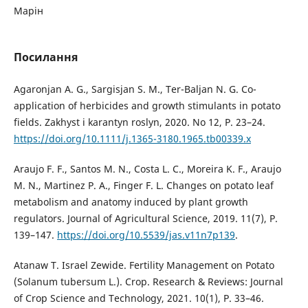
Марін
Посилання
Agaronjan A. G., Sargisjan S. M., Ter-Baljan N. G. Co-
application of herbicides and growth stimulants in potato
fields. Zakhyst i karantyn roslyn, 2020. No 12, Р. 23–24.
https://doi.org/10.1111/j.1365-3180.1965.tb00339.x
Araujo F. F., Santos M. N., Costa L. C., Moreira K. F., Araujo
M. N., Martinez P. A., Finger F. L. Changes on potato leaf
metabolism and anatomy induced by plant growth
regulators. Journal of Agricultural Science, 2019. 11(7), Р.
139–147.
https://doi.org/10.5539/jas.v11n7p139
.
Atanaw T. Israel Zewide. Fertility Management on Potato
(Solanum tubersum L.). Crop. Research & Reviews: Journal
of Crop Science and Technology, 2021. 10(1), Р. 33–46.