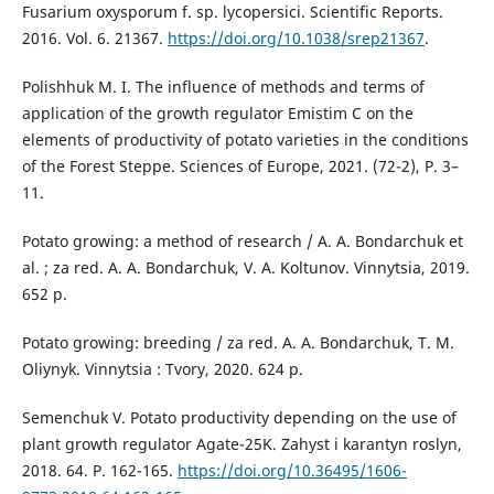
Fusarium oxysporum f. sp. lycopersici. Scientific Reports.
2016. Vol. 6. 21367.
https://doi.org/10.1038/srep21367
.
Polіshhuk M. І. The influence of methods and terms of
application of the growth regulator Emistim C on the
elements of productivity of potato varieties in the conditions
of the Forest Steppe. Sciences of Europe, 2021. (72-2), Р. 3–
11.
Potato growing: a method of research / A. A. Bondarchuk et
al. ; za red. A. A. Bondarchuk, V. A. Koltunov. Vinnytsia, 2019.
652 p.
Potato growing: breeding / za red. A. A. Bondarchuk, T. M.
Oliynyk. Vinnytsia : Tvory, 2020. 624 p.
Semenchuk V. Potato productivity depending on the use of
plant growth regulator Agate-25K. Zahyst і karantyn roslyn,
2018. 64. Р. 162-165.
https://doi.org/10.36495/1606-