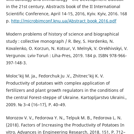
in the 21st century. Abstracts book of the II International
Scientific Conference, April 14-15, 2016, Kyiv. Kyiv, 2016. 168
p.
http://microbimconf.knu.ua/Abstract_book_2016.pdf
Modern problems of history of science and biographical
study : collective monograph / R. Bey, S. Hordenko, N.
Kovalenko, O. Korzun, N. Kotsur, V. Melnyk, V. Orekhivskyi, V.
Vergunov. Lviv-Toruń : Liha-Pres, 2019. 184 p. ISBN 978-966-
397-148-3.
Moloc'kij M. Ja., Fedorchuk Ju .V., Zhitnec'kij K. V.
Productivity of potatoes with complex application of
fertilizers and plant growth regulators in the conditions of
the central Forest-steppe of Ukraine. Kartopljarstvo Ukraїni.,
2009. № 3–4 (16–17), Р. 40–49.
Morozov V. V., Fedorova Y. N., Telpuk M. B., Fedorova L. N.
(2018). Factors of Increasing the Productivity of Potatoes In
vitro. Advances in Engineering Research, 2018. 151, Р. 712–