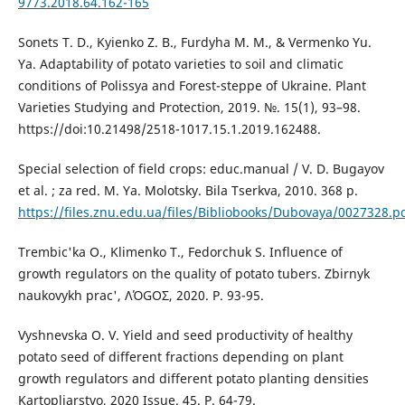
9773.2018.64.162-165
Sonets T. D., Kyienko Z. B., Furdyha M. M., & Vermenko Yu.
Ya. Adaptability of potato varieties to soil and climatic
conditions of Polissya and Forest-steppe of Ukraine. Plant
Varieties Studying and Protection, 2019. №. 15(1), 93–98.
https://doi:10.21498/2518-1017.15.1.2019.162488.
Special selection of field crops: educ.manual / V. D. Bugayov
et al. ; za red. M. Ya. Molotsky. Bila Tserkva, 2010. 368 p.
https://files.znu.edu.ua/files/Bibliobooks/Dubovaya/0027328.p
Trembіc'ka O., Klimenko T., Fedorchuk S. Influence of
growth regulators on the quality of potato tubers. Zbіrnyk
naukovykh prac', ΛΌGOΣ, 2020. Р. 93-95.
Vyshnevska O. V. Yield and seed productivity of healthy
potato seed of different fractions depending on plant
growth regulators and different potato planting densities
Kartopliarstvo, 2020 Issue. 45. P. 64-79.