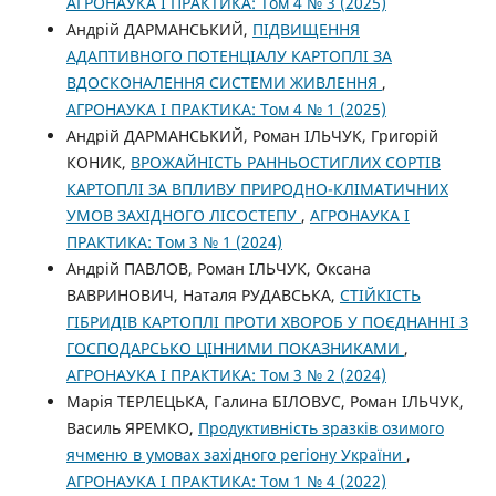
АГРОНАУКА І ПРАКТИКА: Том 4 № 3 (2025)
Андрій ДАРМАНСЬКИЙ,
ПІДВИЩЕННЯ
АДАПТИВНОГО ПОТЕНЦІАЛУ КАРТОПЛІ ЗА
ВДОСКОНАЛЕННЯ СИСТЕМИ ЖИВЛЕННЯ
,
АГРОНАУКА І ПРАКТИКА: Том 4 № 1 (2025)
Андрій ДАРМАНСЬКИЙ, Роман ІЛЬЧУК, Григорій
КОНИК,
ВРОЖАЙНІСТЬ РАННЬОСТИГЛИХ СОРТІВ
КАРТОПЛІ ЗА ВПЛИВУ ПРИРОДНО-КЛІМАТИЧНИХ
УМОВ ЗАХІДНОГО ЛІСОСТЕПУ
,
АГРОНАУКА І
ПРАКТИКА: Том 3 № 1 (2024)
Андрій ПАВЛОВ, Роман ІЛЬЧУК, Оксана
ВАВРИНОВИЧ, Наталя РУДАВСЬКА,
СТІЙКІСТЬ
ГІБРИДІВ КАРТОПЛІ ПРОТИ ХВОРОБ У ПОЄДНАННІ З
ГОСПОДАРСЬКО ЦІННИМИ ПОКАЗНИКАМИ
,
АГРОНАУКА І ПРАКТИКА: Том 3 № 2 (2024)
Марія ТЕРЛЕЦЬКА, Галина БІЛОВУС, Роман ІЛЬЧУК,
Василь ЯРЕМКО,
Продуктивність зразків озимого
ячменю в умовах західного регіону України
,
АГРОНАУКА І ПРАКТИКА: Том 1 № 4 (2022)