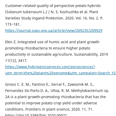
Customer-related quality of perspective potato hybrids
(Solanum tuberosum L.) / N. S. Kozhushko et al. Plant
Varieties Study ingand Protection. 2020. Vol. 16. No. 2. P.
173‒181.
https://journal.sops.gov.ua/article/view/209235/209929
Ekin Z. Integrated use of humic acid and plant growth
promoting rhizobacteria to ensure higher potato
productivity in sustainable agriculture. Sustainability, 2019
11(12), 3417.
https://www.hybrigenicservices.com/agrosciences?
utm_term=the%20plant%20genome&utm_campaign=Search_Y2H
Grossi C. E. M., Fantino E., Serral F., Zawoznik M. S.,
Fernandez Do Porto D. A., Ulloa, R. M. Methylobacterium sp.
2A is a plant growth-promoting rhizobacteria that has the
potential to improve potato crop yield under adverse
conditions. Frontiers in plant science, 2020. 11, 71.
https://doi:10.3389/fpls.2020.00071.