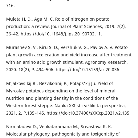
716.
Muleta H. D., Aga M. C. Role of nitrogen on potato
production: a review. Journal of Plant Sciences, 2019. 7(2),
36–42. https://doi/10.11648/j.jps.20190702.11.
Murashev S. V., Kiru S. D., Verzhuk V. G., Pavlov A. V. Potato
plant growth acceleration and yield increase after treatment
with an amino acid growth stimulant. Agronomy Research,
2020. 18(2), Р. 494–506. https://doi/10.15159/ar.20.036
M’jalkovs'kij R., Bezvіkonnij P., Potaps'kij Ju. Yield of
Myroslav potatoes depending on the level of mineral
nutrition and planting density in the conditions of the
Western forest steppe. Nauka XXI st.: vikliki ta perspektivi,
2021. 2, Р.135–145. https://doi:10.37406/sXXIcp.2021.v2.135.
Nirmaladevi D., Venkataramana M., Srivastava R. K.
Molecular phylogeny, pathogenicity and toxigenicity of