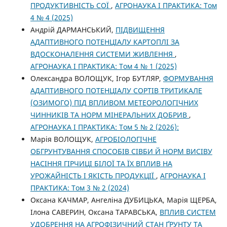
ПРОДУКТИВНІСТЬ СОЇ
,
АГРОНАУКА І ПРАКТИКА: Том
4 № 4 (2025)
Андрій ДАРМАНСЬКИЙ,
ПІДВИЩЕННЯ
АДАПТИВНОГО ПОТЕНЦІАЛУ КАРТОПЛІ ЗА
ВДОСКОНАЛЕННЯ СИСТЕМИ ЖИВЛЕННЯ
,
АГРОНАУКА І ПРАКТИКА: Том 4 № 1 (2025)
Олександра ВОЛОЩУК, Ігор БУТЛЯР,
ФОРМУВАННЯ
АДАПТИВНОГО ПОТЕНЦІАЛУ СОРТІВ ТРИТИКАЛЕ
(ОЗИМОГО) ПІД ВПЛИВОМ МЕТЕОРОЛОГІЧНИХ
ЧИННИКІВ ТА НОРМ МІНЕРАЛЬНИХ ДОБРИВ
,
АГРОНАУКА І ПРАКТИКА: Том 5 № 2 (2026):
Марія ВОЛОЩУК,
АГРОБІОЛОГІЧНЕ
ОБГРУНТУВАННЯ СПОСОБІВ СІВБИ Й НОРМ ВИСІВУ
НАСІННЯ ГІРЧИЦІ БІЛОЇ ТА ЇХ ВПЛИВ НА
УРОЖАЙНІСТЬ І ЯКІСТЬ ПРОДУКЦІЇ
,
АГРОНАУКА І
ПРАКТИКА: Том 3 № 2 (2024)
Оксана КАЧМАР, Ангеліна ДУБИЦЬКА, Марія ЩЕРБА,
Ілона САВЕРИН, Оксана ТАРАВСЬКА,
ВПЛИВ СИСТЕМ
УДОБРЕННЯ НА АГРОФІЗИЧНИЙ СТАН ҐРУНТУ ТА