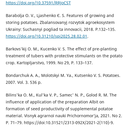
https://doi.org/10.37591/RRJoCST
Barabolja O. V., Ljashenko Є. S. Features of growing and
storing potatoes. Zbalansovanуj rozvуtok agroekosуstem
Ukraіny: Suchasnyi pogliad ta іnnovacіi, 2018. Р.132–135.
https://doi.org/10.31210/spi2025.28.02.01
.
Barkovs'kij O. M., Kucenko V. S. The effect of pre-planting
treatment of tubers with protective stimulants on the potato
crop. Kartopljarstvo, 1999. No 29, Р. 133–137.
Bondarchuk A. A., Molotskyi M. Ya., Kutsenko V. S. Potatoes.
2007. Vol. 3. 536 p.
Bіlіns'ka O. M., Kul'ka V. P., Samec' N. P., Golod R. M. The
influence of application of the preparation Albit on
formation of seed productivity of supplemental potatoe
material. Vіsnуk agrarnoї nauki Prichornomor’ja, 2021. No 2.
Р. 71–79. https://doi:10.31521/2313-092X/2021-2(110)-9.