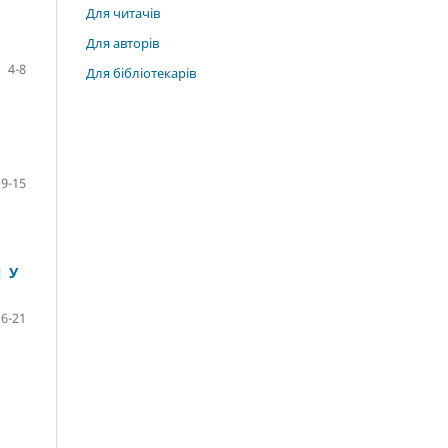
Для читачів
Для авторів
4-8
Для бібліотекарів
9-15
N У
16-21