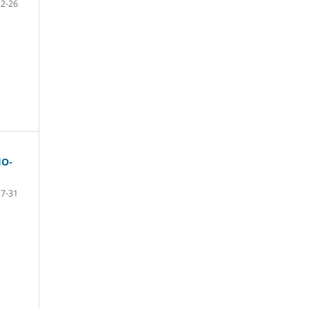
22-26
О-
27-31