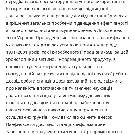
передбачуваного характеру її наступного використання.
Конкретизовано основні напрями дослідницької
діяльності наукового персоналу дослідної станції у межах
вирішення загальної проблеми підвищення ефективності
аграрного використання осушених земель Лісостепової
зони України. Проведено систематизацію та класифікацію
як наукових тем розвідок установи протягом періоду
1991–2001 років, так і виробленого її працівниками за цей
хронологічний відтинок інформаційного продукту, з
оцінкою ступеня збереження актуальності на
сьогоднішній час результатів відповідної наукової роботи.
Досвід роботи станції в досліджуваний період свідчить
про наявність в тогочасних вітчизняних науковців
достатнього потенціалу та ентузіазму для якісних
показників дослідницької праці на забезпечення
високоефективного використання перманентно
осушуваних ґрунтів. Тому важливо оцінити внесок
Панфильської дослідної станції в інформаційне
забезпечення галузей вітчизняного агропромислового