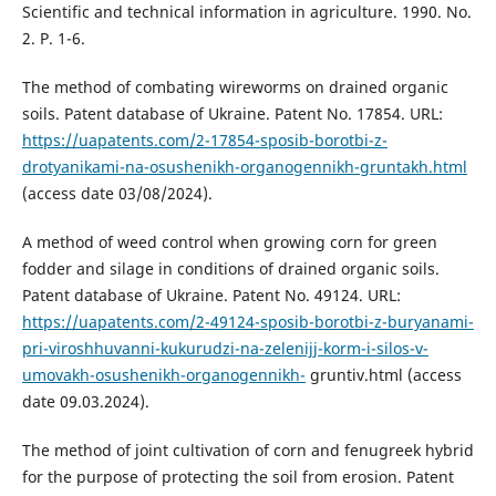
Scientific and technical information in agriculture. 1990. No.
2. P. 1-6.
The method of combating wireworms on drained organic
soils. Patent database of Ukraine. Patent No. 17854. URL:
https://uapatents.com/2-17854-sposib-borotbi-z-
drotyanikami-na-osushenikh-organogennikh-gruntakh.html
(access date 03/08/2024).
A method of weed control when growing corn for green
fodder and silage in conditions of drained organic soils.
Patent database of Ukraine. Patent No. 49124. URL:
https://uapatents.com/2-49124-sposib-borotbi-z-buryanami-
pri-viroshhuvanni-kukurudzi-na-zelenijj-korm-i-silos-v-
umovakh-osushenikh-organogennikh-
gruntiv.html (access
date 09.03.2024).
The method of joint cultivation of corn and fenugreek hybrid
for the purpose of protecting the soil from erosion. Patent