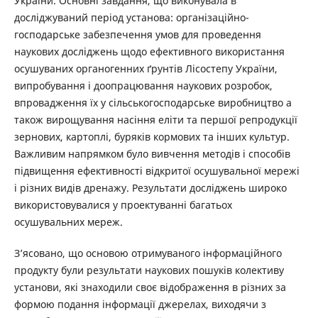
України. Основні завдання, що виконувала в
досліджуваний період установа: організаційно-
господарське забезпечення умов для проведення
наукових досліджень щодо ефективного використання
осушуваних органогенних ґрунтів Лісостепу України,
випробування і доопрацювання наукових розробок,
впровадження їх у сільськогосподарське виробництво а
також вирощування насіння еліти та першої репродукції
зернових, картоплі, буряків кормових та інших культур.
Важливим напрямком було вивчення методів і способів
підвищення ефективності відкритої осушувальної мережі
і різних видів дренажу. Результати досліджень широко
використовувалися у проектуванні багатьох
осушувальних мереж.
З’ясовано, що основою отримуваного інформаційного
продукту були результати наукових пошуків колективу
установи, які знаходили своє відображення в різних за
формою подання інформації джерелах, виходячи з