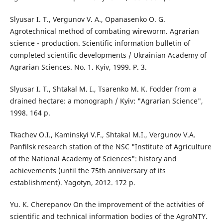
Slyusar I. T., Vergunov V. A., Opanasenko O. G.
Agrotechnical method of combating wireworm. Agrarian
science - production. Scientific information bulletin of
completed scientific developments / Ukrainian Academy of
Agrarian Sciences. No. 1. Kyiv, 1999. P. 3.
Slyusar I. T., Shtakal M. I., Tsarenko M. K. Fodder from a
drained hectare: a monograph / Kyiv: "Agrarian Science",
1998. 164 p.
Tkachev O.I., Kaminskyi V.F., Shtakal M.I., Vergunov V.A.
Panfilsk research station of the NSC "Institute of Agriculture
of the National Academy of Sciences": history and
achievements (until the 75th anniversary of its
establishment). Yagotyn, 2012. 172 p.
Yu. K. Cherepanov On the improvement of the activities of
scientific and technical information bodies of the AgroNTY.