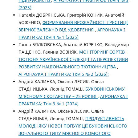
ПІДПРИЄМСТВ
,
АГРОНАУКА І ПРАКТИКА: Том 4 № 3
(2025)
Наталія ДОБРЯНСЬКА, Григорій КОНИК, Анатолій
БОЖЕНКО,
ФОРМУВАННЯ ВРОЖАЙНОСТІ ГРЯСТИЦІ
ЗБІРНОЇ ЗАЛЕЖНО ВІД УДОБРЕННЯ
,
АГРОНАУКА І
ПРАКТИКА: Том 4 № 1 (2025)
Ганна БЯЛКОВСЬКА, Анатолій ЮРЕЧКО, Володимир
ПАЩЕНКО, Галина ВОЗНЯК,
МОНІТОРИНГ СОРТІВ
ТЮТЮНУ УКРАЇНСЬКОЇ СЕЛЕКЦІЇ ТА ПЕРСПЕКТИВИ
РОЗВИТКУ НАЦІОНАЛЬНОГО ТЮТЮННИЦТВА
,
АГРОНАУКА І ПРАКТИКА: Том 5 № 2 (2026):
Андрій КАЛИНКА, Оксана ЛЕСИК, Ольга
СТАДНИЦЬКА, Леонід ТОМАШ,
БУКОВИНСЬКОМУ
М’ЯСНОМУ СКОТАРСТВУ – 25 РОКІВ!
,
АГРОНАУКА І
ПРАКТИКА: Том 3 № 1 (2024)
Андрій КАЛИНКА, Оксана ЛЕСИК, Ольга
СТАДНИЦЬКА, Леонід ТОМАШ,
ПРОДУКТИВНІСТЬ
МОЛОДНЯКУ НОВОЇ ПОПУЛЯЦІЇ БУКОВИНСЬКОГО
ЗОНАЛЬНОГО ТИПУ МЯСНОГО КОМОЛОГО