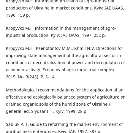
Kropyvko M.F. Information provision of agro-industrial
production of Ukraine in market conditions. Kyiv: IAE UAAS,
1996. 159 p.
Kropyvko M.F. Information in the management of agro-
industrial production. Kyiv: IAE UAAS, 1997. 252 p.
Kropyvko M.F., Ksenofontov M.M., Khmil N.V. Directions for
improving state management of the agricultural sector in
conditions of decentralization of power and deregulation of
economic activity. Economy of agro-industrial complex.
2015. No. 3(245). P. 5–14.
Methodological recommendations for the application of an
effective and ecologically balanced system of agriculture on
drained organic soils of the humid zone of Ukraine /
general. ed. Slyusar I. T. Kyiv, 1999. 28 p.
Sabluk P. T. Guide to reforming the market environment of
agribusiness enterprises. Kyiv: IAE, 1997. 587 p.