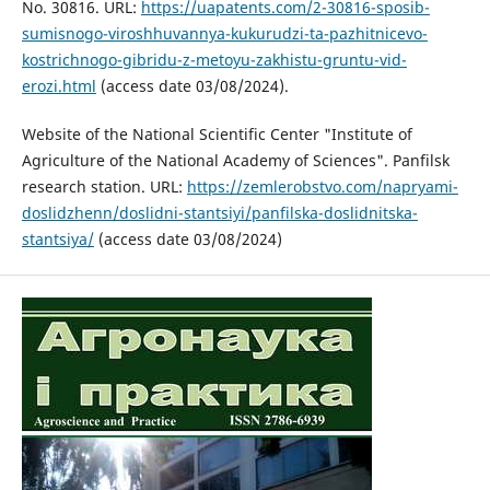
No. 30816. URL:
https://uapatents.com/2-30816-sposib-
sumisnogo-viroshhuvannya-kukurudzi-ta-pazhitnicevo-
kostrichnogo-gibridu-z-metoyu-zakhistu-gruntu-vid-
erozi.html
(access date 03/08/2024).
Website of the National Scientific Center "Institute of
Agriculture of the National Academy of Sciences". Panfilsk
research station. URL:
https://zemlerobstvo.com/napryami-
doslidzhenn/doslidni-stantsiyi/panfilska-doslidnitska-
stantsiya/
(access date 03/08/2024)