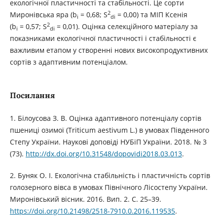
екологічної пластичності та стабільності. Це сорти
2
Миронівська яра (b
= 0,68; S
= 0,00) та МІП Ксенія
i
di
2
(b
= 0,57; S
= 0,01). Оцінка селекційного матеріалу за
i
di
показниками екологічної пластичності і стабільності є
важливим етапом у створенні нових високопродуктивних
сортів з адаптивним потенціалом.
Посилання
1. Білоусова З. В. Оцінка адаптивного потенціалу сортів
пшениці озимої (Triticum aestivum L.) в умовах Південного
Степу України. Наукові доповіді НУБіП України. 2018. № 3
(73).
http://dx.doi.org/10.31548/dopovidi2018.03.013
.
2. Буняк О. І. Екологічна стабільність і пластичність сортів
голозерного вівса в умовах Північного Лісостепу України.
Миронівський вісник. 2016. Вип. 2. С. 25–39.
https://doi.org/10.21498/2518-7910.0.2016.119535
.