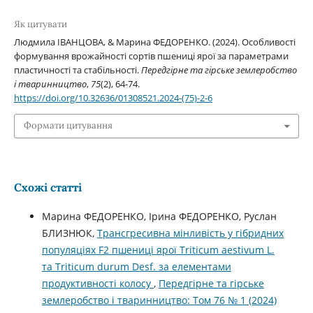
Як цитувати
Людмила ІВАНЦОВА, & Марина ФЕДОРЕНКО. (2024). Особливості
формування врожайності сортів пшениці ярої за параметрами
пластичності та стабільності.
Передгірне та гірське землеробство
і тваринництво
,
75
(2), 64-74.
https://doi.org/10.32636/01308521.2024-(75)-2-6
Формати цитування
Схожі статті
Марина ФЕДОРЕНКО, Ірина ФЕДОРЕНКО, Руслан
БЛИЗНЮК,
Трансгресивна мінливість у гібридних
популяціях F2 пшениці ярої Triticum aestivum L.
та Triticum durum Desf. за елементами
продуктивності колосу
,
Передгірне та гірське
землеробство і тваринництво: Том 76 № 1 (2024)