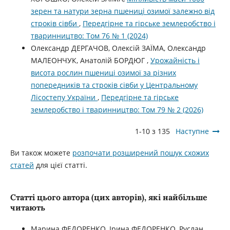
зерен та натури зерна пшениці озимої залежно від
строків сівби
,
Передгірне та гірське землеробство і
тваринництво: Том 76 № 1 (2024)
Олександр ДЕРГАЧОВ, Олексій ЗАЇМА, Олександр
МАЛЕОНЧУК, Анатолій БОРДЮГ ,
Урожайність і
висота рослин пшениці озимої за різних
попередників та строків сівби у Центральному
Лісостепу України
,
Передгірне та гірське
землеробство і тваринництво: Том 79 № 2 (2026)
1-10 з 135
Наступне
Ви також можете
розпочати розширений пошук схожих
статей
для цієї статті.
Статті цього автора (цих авторів), які найбільше
читають
Марина ФЕДОРЕНКО, Ірина ФЕДОРЕНКО, Руслан