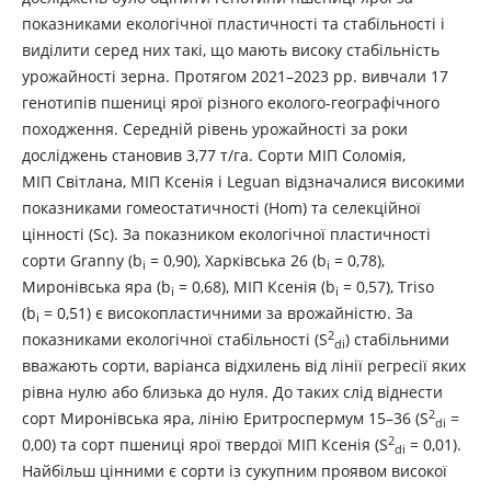
показниками екологічної пластичності та стабільності і
виділити серед них такі, що мають високу стабільність
урожайності зерна. Протягом 2021–2023 рр. вивчали 17
генотипів пшениці ярої різного еколого-географічного
походження. Середній рівень урожайності за роки
досліджень становив 3,77 т/га. Сорти МІП Соломія,
МІП Світлана, МІП Ксенія і Leguan відзначалися високими
показниками гомеостатичності (Hom) та селекційної
цінності (Sc). За показником екологічної пластичності
сорти Granny (b
= 0,90), Харківська 26 (b
= 0,78),
i
i
Миронівська яра (b
= 0,68), МІП Ксенія (b
= 0,57), Triso
i
i
(b
= 0,51) є високопластичними за врожайністю. За
i
2
показниками екологічної стабільності (S
) стабільними
di
вважають сорти, варіанса відхилень від лінії регресії яких
рівна нулю або близька до нуля. До таких слід віднести
2
сорт Миронівська яра, лінію Еритроспермум 15–36 (S
=
di
2
0,00) та сорт пшениці ярої твердої МІП Ксенія (S
= 0,01).
di
Найбільш цінними є сорти із сукупним проявом високої