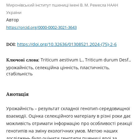
Миронівський інститут пшениці імені В. М. Ремесла НААН
України
Автор
https://orcid.org/0000-0002-3021-3643
https://doi.org/10.32636/01308521.2024-(75)-2-6
DOI:
Triticum aestivum L., Triticum durum Desf.,
Ключові слова:
урожайність, селекційна цінність, пластичність,
стабільність
Анотація
Урожайність – результат складної генотип-середовищної
взаємодії. Оцінка селекційного матеріалу в різні роки дає
можливість отримати інформацію про особливості реакції
генотипів на зміну екологічних умов. Метою наших
досліджень було оцінити генотипи пшениці ярої за