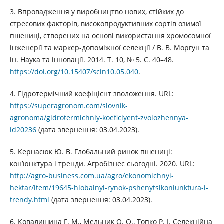
3. Впровадження у виробництво нових, стійких до
стресових факторів, високопродуктивних сортів озимої
пшениці, створених на основі використання хромосомної
інженерії та маркер-допоміжної селекції / В. В. Моргун та
ін. Наука та інновації. 2014. Т. 10, № 5. С. 40–48.
https://doi.org/10.15407/scin10.05.040
.
4. Гідротермічний коефіцієнт зволоження. URL:
https://superagronom.com/slovnik-
agronoma/gidrotermichniy-koeficiyent-zvolozhennya-
id20236
(дата звернення: 03.04.2023).
5. Кернасюк Ю. В. Глобальний ринок пшениці:
кон’юнктура і тренди. Агробізнес сьогодні. 2020. URL:
http://agro-business.com.ua/agro/ekonomichnyi-
hektar/item/19645-hlobalnyi-rynok-pshenytsikoniunktura-i-
trendy.html
(дата звернення: 03.04.2023).
6. Ковалишина Г. М., Мельник О. О., Топко Р. І. Селекційна