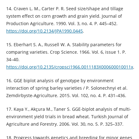
14. Craven L. M., Carter P. R. Seed size/shape and tillage
system effect on corn growth and grain yield. Journal of
Production Agriculture. 1990. Vol. 3, no. 4. P. 445–452.
https://doi.org/10.2134/JPA1990.0445
.
15. Eberhart S. A., Russell W. A. Stability parameters for
comparing varieties. Crop Science. 1966. Vol. 6, issue 1. P.
34–40.
https://doi.org/10.2135/cropsci1966.0011183X000600010011x
.
16. GGE biplot analysis of genotype by environment
interaction of spring barley varieties / P. Solonechnyi et аl.
Zemdirbyste-Agriculture. 2015. Vol. 102, no. 4. P. 431–436.
17. Kaya Y., Akçura M., Taner S. GGE-biplot analysis of multi-
environment yield trials in bread wheat. Turkish Journal of
Agriculture and Forestry. 2006. Vol. 30, no. 5. P. 325–337.
18. Progress towards genetics and breeding for minor genes