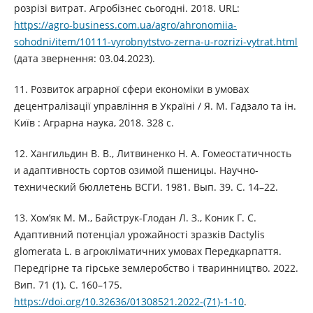
розрізі витрат. Агробізнес сьогодні. 2018. URL:
https://agro-business.com.ua/agro/ahronomiia-
sohodni/item/10111-vyrobnytstvo-zerna-u-rozrizi-vytrat.html
(дата звернення: 03.04.2023).
11. Розвиток аграрної сфери економіки в умовах
децентралізації управління в Україні / Я. М. Гадзало та ін.
Київ : Аграрна наука, 2018. 328 с.
12. Хангильдин В. В., Литвиненко Н. А. Гомеостатичность
и адаптивность сортов озимой пшеницы. Научно-
технический бюллетень ВСГИ. 1981. Вып. 39. С. 14–22.
13. Хом’як М. М., Байструк-Глодан Л. З., Коник Г. С.
Адаптивний потенціал урожайності зразків Dactylis
glomerata L. в агрокліматичних умовах Передкарпаття.
Передгірне та гірське землеробство і тваринництво. 2022.
Вип. 71 (1). С. 160–175.
https://doi.org/10.32636/01308521.2022-(71)-1-10
.