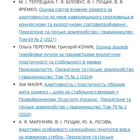
М. І. ТЕРЛЕЦЬКА, Г. Я. БІЛОВУС, В. І. ПУЩАК, В. Я.
ЯРЕМКО,
Оцінка сортів ячменю озимого за
адаптивністю до умов навколишнього середовища в
конкурсному та екологічному сортовипробуванні
,
Передгірне та гірське землеробство і тваринництво:
Том 69 № 2 (2021)
Ольга ПЕРЕГРИМ, Григорій КОНИК,
Оцінка зразків
тимофіївки лучної за параметрами екологічної
пластичності та стабільності в умовах
Передкарпаття
,
Передгірне та гірське землеробство
і тваринництво: Том 75 № 2 (2024)
Зоя МАЗУР,
Адаптивність і пластичність гібридів
жита озимого – шлях до стабільного врожаю у
Правобережному Лісостепу України
,
Передгірне та
гірське землеробство і тваринництво: Том 79 № 2
(2026)
А. Я. МАРУХНЯК, В. І. ПУЩАК, Ю. А. ЛІСОВА,
Адаптивні особливості селекційних генотипів вівса
за довжиною стебла
,
Передгірне та гірське