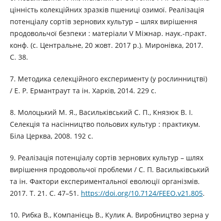
цінність колекційних зразків пшениці озимої. Реалізація
потенціалу сортів зернових культур – шлях вирішення
продовольчої безпеки : матеріали V Міжнар. наук.-практ.
конф. (с. Центральне, 20 жовт. 2017 р.). Миронівка, 2017.
С. 38.
7. Методика селекційного експерименту (у рослинництві)
/ Е. Р. Ермантраут та ін. Харків, 2014. 229 с.
8. Молоцький М. Я., Васильківський С. П., Князюк В. І.
Селекція та насінництво польових культур : практикум.
Біла Церква, 2008. 192 с.
9. Реалізація потенціалу сортів зернових культур – шлях
вирішення продовольчої проблеми / С. П. Васильківський
та ін. Фактори експериментальної еволюції організмів.
2017. Т. 21. С. 47–51.
https://doi.org/10.7124/FEEO.v21.805
.
10. Рибка В., Компанієць В., Кулик А. Виробництво зерна у