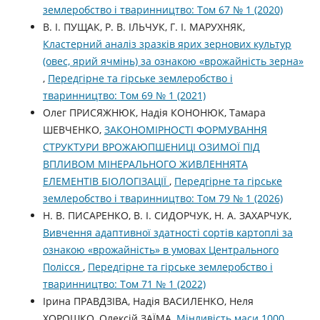
землеробство і тваринництво: Том 67 № 1 (2020)
В. І. ПУЩАК, Р. В. ІЛЬЧУК, Г. І. МАРУХНЯК,
Кластерний аналіз зразків ярих зернових культур
(овес, ярий ячмінь) за ознакою «врожайність зерна»
,
Передгірне та гірське землеробство і
тваринництво: Том 69 № 1 (2021)
Олег ПРИСЯЖНЮК, Надія КОНОНЮК, Тамара
ШЕВЧЕНКО,
ЗАКОНОМІРНОСТІ ФОРМУВАННЯ
СТРУКТУРИ ВРОЖАЮПШЕНИЦІ ОЗИМОЇ ПІД
ВПЛИВОМ МІНЕРАЛЬНОГО ЖИВЛЕННЯТА
ЕЛЕМЕНТІВ БІОЛОГІЗАЦІЇ
,
Передгірне та гірське
землеробство і тваринництво: Том 79 № 1 (2026)
Н. В. ПИСАРЕНКО, В. І. СИДОРЧУК, Н. А. ЗАХАРЧУК,
Вивчення адаптивної здатності сортів картоплі за
ознакою «врожайність» в умовах Центрального
Полісся
,
Передгірне та гірське землеробство і
тваринництво: Том 71 № 1 (2022)
Ірина ПРАВДЗІВА, Надія ВАСИЛЕНКО, Неля
ХОРОШКО, Олексій ЗАЇМА,
Мінливість маси 1000