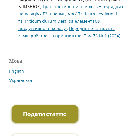
БЛИЗНЮК,
Трансгресивна мінливість у гібридних
популяціях F2 пшениці ярої Triticum aestivum L.
та Triticum durum Desf. за елементами
продуктивності колосу
,
Передгірне та гірське
землеробство і тваринництво: Том 76 № 1 (2024)
Мова
English
Українська