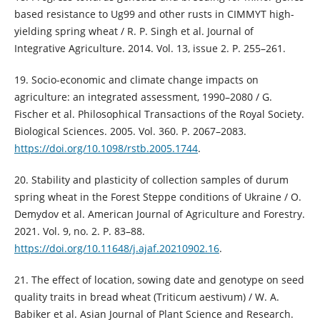
based resistance to Ug99 and other rusts in CIMMYT high-
yielding spring wheat / R. P. Singh et al. Journal of
Integrative Agriculture. 2014. Vol. 13, issue 2. P. 255–261.
19. Socio-economic and climate change impacts on
agriculture: an integrated assessment, 1990–2080 / G.
Fischer et al. Philosophical Transactions of the Royal Society.
Biological Sciences. 2005. Vol. 360. Р. 2067–2083.
https://doi.org/10.1098/rstb.2005.1744
.
20. Stability and plasticity of collection samples of durum
spring wheat in the Forest Steppe conditions of Ukraine / O.
Demydov et al. American Journal of Agriculture and Forestry.
2021. Vol. 9, no. 2. P. 83–88.
https://doi.org/10.11648/j.ajaf.20210902.16
.
21. The effect of location, sowing date and genotype on seed
quality traits in bread wheat (Triticum aestivum) / W. A.
Babiker et al. Asian Journal of Plant Science and Research.