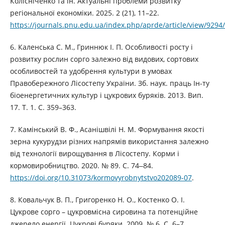
Колісніченко та ін. Актуальні проблеми розвитку
регіональної економіки. 2025. 2 (21), 11–22.
https://journals.pnu.edu.ua/index.php/aprde/article/view/9294
6. Каленська С. М., Гриннюк І. П. Особливості росту і
розвитку рослин сорго залежно від видових, сортових
особливостей та удобрення культури в умовах
Правобережного Лісостепу України. Зб. наук. праць Ін-ту
біоенергетичних культур і цукрових буряків. 2013. Вип.
17. Т. 1. C. 359–363.
7. Камінський В. Ф., Асанішвілі Н. М. Формування якості
зерна кукурудзи різних напрямів використання залежно
від технології вирощування в Лісостепу. Корми і
кормовиробництво. 2020. № 89. С. 74‒84.
https://doi.org/10.31073/kormovyrobnytstvo202089-07
.
8. Ковальчук В. П., Григоренко Н. О., Костенко О. І.
Цукрове сорго – цукровмісна сировина та потенційне
джерело енергії. Цукрові буряки. 2009. № 6. С. 6–7.