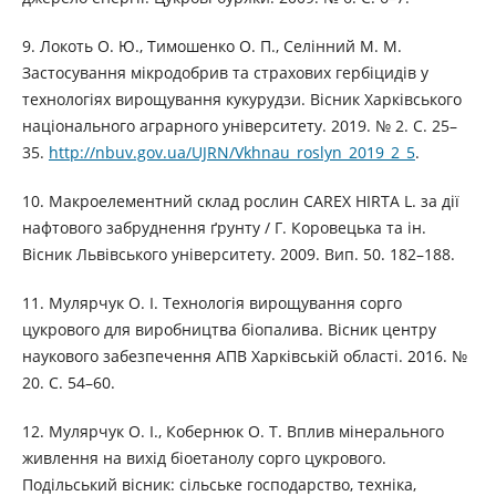
9. Локоть О. Ю., Тимошенко О. П., Селінний М. М.
Застосування мікродобрив та страхових гербіцидів у
технологіях вирощування кукурудзи. Вісник Харківського
національного аграрного університету. 2019. № 2. С. 25–
35.
http://nbuv.gov.ua/UJRN/Vkhnau_roslyn_2019_2_5
.
10. Макроелементний склад рослин CAREX HIRTA L. за дії
нафтового забруднення ґрунту / Г. Коровецька та ін.
Вісник Львівського університету. 2009. Вип. 50. 182–188.
11. Мулярчук О. І. Технологія вирощування сорго
цукрового для виробництва біопалива. Вісник центру
наукового забезпечення АПВ Харківській області. 2016. №
20. С. 54–60.
12. Мулярчук О. І., Кобернюк О. Т. Вплив мінерального
живлення на вихід біоетанолу сорго цукрового.
Подільський вісник: сільське господарство, техніка,