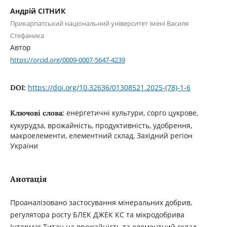
Андрій СІТНИК
Прикарпатський національний університет імені Василя
Стефаника
Автор
https://orcid.org/0009-0007-5647-4239
https://doi.org/10.32636/01308521.2025-(78)-1-6
DOI:
енергетичні культури, сорго цукрове,
Ключові слова:
кукурудза, врожайність, продуктивність, удобрення,
макроелементи, елементний склад, Західний регіон
України
Анотація
Проаналізовано застосування мінеральних добрив,
регулятора росту БЛЕК ДЖЕК КС та мікродобрива
Інтермаг Титан на врожайність та елементний склад