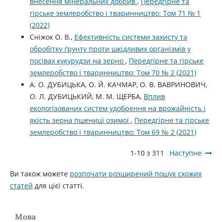
внесення мінеральних добрив
,
Передгірне та
гірське землеробство і тваринництво: Том 71 № 1
(2022)
Сніжок О. В.,
Ефективність системи захисту та
обробітку ґрунту проти шкідливих організмів у
посівах кукурудзи на зерно
,
Передгірне та гірське
землеробство і тваринництво: Том 70 № 2 (2021)
А. О. ДУБИЦЬКА, О. Й. КАЧМАР, О. В. ВАВРИНОВИЧ,
О. Л. ДУБИЦЬКИЙ, М. М. ЩЕРБА,
Вплив
екологізованих систем удобрення на врожайність і
якість зерна пшениці озимої
,
Передгірне та гірське
землеробство і тваринництво: Том 69 № 2 (2021)
1-10 з 311
Наступне
Ви також можете
розпочати розширений пошук схожих
статей
для цієї статті.
Мова