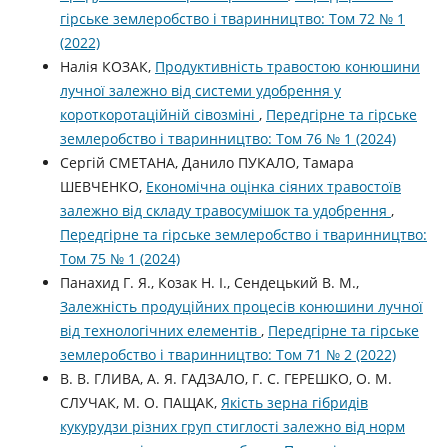
гірське землеробство і тваринництво: Том 72 № 1
(2022)
Налія КОЗАК,
Продуктивність травостою конюшини
лучної залежно від системи удобрення у
короткоротаційній сівозміні
,
Передгірне та гірське
землеробство і тваринництво: Том 76 № 1 (2024)
Сергій СМЕТАНА, Данило ПУКАЛО, Тамара
ШЕВЧЕНКО,
Економічна оцінка сіяних травостоїв
залежно від складу травосумішок та удобрення
,
Передгірне та гірське землеробство і тваринництво:
Том 75 № 1 (2024)
Панахид Г. Я., Козак Н. І., Сендецький В. М.,
Залежність продуційних процесів конюшини лучної
від технологічних елементів
,
Передгірне та гірське
землеробство і тваринництво: Том 71 № 2 (2022)
В. В. ГЛИВА, А. Я. ГАДЗАЛО, Г. С. ГЕРЕШКО, О. М.
СЛУЧАК, М. О. ПАЩАК,
Якість зерна гібридів
кукурудзи різних груп стиглості залежно від норм