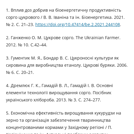
1. Вплив доз добрив на біоенергетичну продуктивність
сорго цукрового / В. В. Іваніна та ін. Біоенергетика. 2021.
№ 2. С. 21–23.
https://doi.org/10.47414/be.2.2021.244108
.
2. Ганженко О. М. Цукрове сорго. The Ukrainian Farmer.
2012. № 10. С.42–44.
3. Гументик М. Я., Бондар В. С. Цукроносні культури як
сировина для виробництва етанолу. Цукрові буряки. 2006.
№ 6. С. 20–21.
4. Дремлюк Г. К., Гамадій В. Л., Гамадій І. В. Основні
елементи технології вирощування сорго. Посібник
українського хлібороба. 2013. № 3. С. 274–277.
5. Економічна ефективність вирощування кукурудзи на
зерно та організація забезпечення тваринництва
концентрованими кормами у Західному регіоні / П.