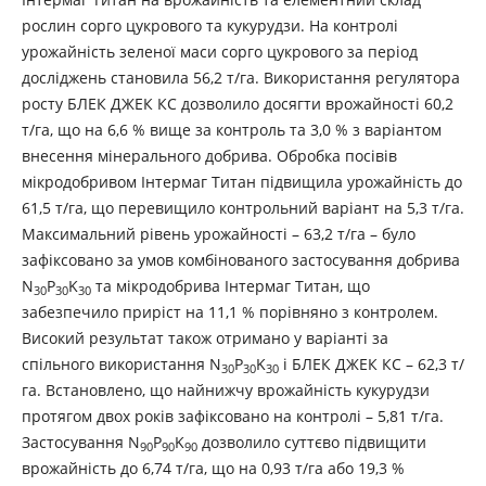
рослин сорго цукрового та кукурудзи. На контролі
урожайність зеленої маси сорго цукрового за період
досліджень становила 56,2 т/га. Використання регулятора
росту БЛЕК ДЖЕК КС дозволило досягти врожайності 60,2
т/га, що на 6,6 % вище за контроль та 3,0 % з варіантом
внесення мінерального добрива. Обробка посівів
мікродобривом Інтермаг Титан підвищила урожайність до
61,5 т/га, що перевищило контрольний варіант на 5,3 т/га.
Максимальний рівень урожайності – 63,2 т/га – було
зафіксовано за умов комбінованого застосування добрива
N
P
K
та мікродобрива Інтермаг Титан, що
30
30
30
забезпечило приріст на 11,1 % порівняно з контролем.
Високий результат також отримано у варіанті за
спільного використання N
P
K
і БЛЕК ДЖЕК КС – 62,3 т/
30
30
30
га. Встановлено, що найнижчу врожайність кукурудзи
протягом двох років зафіксовано на контролі – 5,81 т/га.
Застосування N
P
K
дозволило суттєво підвищити
90
90
90
врожайність до 6,74 т/га, що на 0,93 т/га або 19,3 %