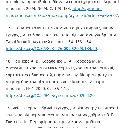
посівів на врожайність біомаси сорго цукрового. Аграрні
інновації. 2024. № 24. С. 123–134.
http://agrarian-
innovations.izpr.ks.ua/index.php/agrarian/article/view/602
.
17. Степаненко М. В. Економічна оцінка вирощування
кукурудзи на біоетанол залежно від системи удобрення.
Таврійський науковий вісник. 134. 158–164.
https://doi.org/10.32782/2226-0099.2023.134.20
.
18. Чернова А. В., Коваленко О. А., Корхова М. М.
Урожайність зеленої маси сорго цукрового залежно від
сортових особливостей, норм висіву, біопрепарату та
мікродобрив за різних років дослідження. Аграрні
інновації. № 4. 2020. С. 136–142.
https://doi.org/10.32848/agrar.innov.2020.4.20
.
19. Якість зерна гібридів кукурудзи різних груп стиглості
залежно від норм внесення мінеральних добрив / В. В.
Глива та ін. Передгірне та гірське землеробство і