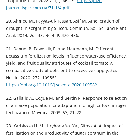
тваринництво. 2022.71 (1). 66–79.
https://phzt-
journal.isgkr.com.ua/71-1/4.pdf
.
20. Ahmed M., Fayyaz-ul-Hassan, Asif M. Amelioration of
drought in sorghum by Silicon. Commun. Soil Sci. and Plant
Anal. 2014. Vol. 45. №. 4. Р. 470–486.
21. Daoud, B. Pawelzik, E. and Naumann, M. Different
potassium fertilization levels influence water-use efficiency,
yield, and fruit quality attributes of cocktail tomato-A
comparative study of deficient-to-excessive supply. Sci.
Hortic. 2020. 272: 109562.
https://doi.org/10.1016/j.scienta.2020.109562
.
22. Gallaiis A., Cogue M. and Bertin P. Response to selection
of a maize population for adaptation to high or low nitrogen
fertilization. Maydica, 2008. 53, 21–28.
23. Karbivska U. M., Hryhoriv Ya. Ya., Sitnyk A. А. Impact of
fertilization on the productivity of sugar sorghum in the