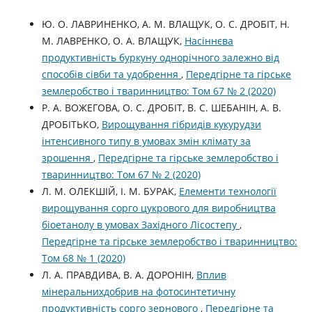
Ю. О. ЛАВРИНЕНКО, А. М. ВЛАЩУК, О. С. ДРОБІТ, Н.
М. ЛАВРЕНКО, О. А. ВЛАЩУК,
Насіннєва
продуктивність буркуну однорічного залежно від
способів сівби та удобрення
,
Передгірне та гірське
землеробство і тваринництво: Том 67 № 2 (2020)
Р. А. ВОЖЕГОВА, О. С. ДРОБІТ, В. С. ШЕБАНІН, А. В.
ДРОБІТЬКО,
Вирощування гібридів кукурудзи
інтенсивного типу в умовах змін клімату за
зрошення
,
Передгірне та гірське землеробство і
тваринництво: Том 67 № 2 (2020)
Л. М. ОЛЕКШІЙ, І. М. БУРАК,
Елементи технології
вирощування сорго цукрового для виробництва
біоетанолу в умовах Західного Лісостепу
,
Передгірне та гірське землеробство і тваринництво:
Том 68 № 1 (2020)
Л. А. ПРАВДИВА, В. А. ДОРОНІН,
Вплив
мінеральнихдобрив на фотосинтетичну
продуктивність сорго зернового
,
Передгірне та