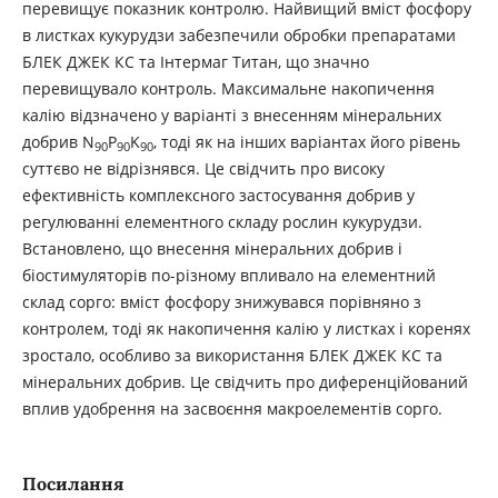
перевищує показник контролю. Найвищий вміст фосфору
в листках кукурудзи забезпечили обробки препаратами
БЛЕК ДЖЕК КС та Інтермаг Титан, що значно
перевищувало контроль. Максимальне накопичення
калію відзначено у варіанті з внесенням мінеральних
добрив N
P
K
, тоді як на інших варіантах його рівень
90
90
90
суттєво не відрізнявся. Це свідчить про високу
ефективність комплексного застосування добрив у
регулюванні елементного складу рослин кукурудзи.
Встановлено, що внесення мінеральних добрив і
біостимуляторів по-різному впливало на елементний
склад сорго: вміст фосфору знижувався порівняно з
контролем, тоді як накопичення калію у листках і коренях
зростало, особливо за використання БЛЕК ДЖЕК КС та
мінеральних добрив. Це свідчить про диференційований
вплив удобрення на засвоєння макроелементів сорго.
Посилання