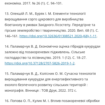
економіка. 2017. № 26 (1). С. 94–101.
13. Олекшій Л. М., Буряк І. М. Елементи технології
вирощування сорго цукрового для виробництва
біоетанолу в умовах Західного Лісостепу. Передгірне та
гірське землеробство і тваринництво. 2020. Вип. 68 (1). С.
146–161.
https://doi.org/10.32636/01308521.2020-(68)-1-11
.
14. Паламарчук В. Д. Економічна оцінка гібридів кукурудзи
залежно від позакореневих підживлень. Сільське
господарство та лісівництво. 2019. 1 (12). С. 18–27.
https://doi.org/10.37128/2707-5826-2019-1-2
.
15. Паламарчук В. Д., Колісник О. М. Сучасна технологія
вирощування кукурудзи для енергоефективного та
еколого безпечного розвитку сільських територій :
монографія. Вінниця : ТОВ Друк, 2022. 372 с.
16. Попова О. П., Кулик М. І. Вплив позакореневої обробки