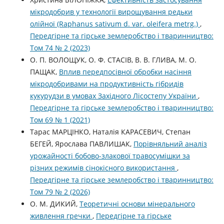
мікродобрив у технології вирощування редьки
олійної (Raphanus sativum d. var. oleifera metrg.)
,
Передгірне та гірське землеробство і тваринництво:
Том 74 № 2 (2023)
О. П. ВОЛОЩУК, О. Ф. СТАСІВ, В. В. ГЛИВА, М. О.
ПАЩАК,
Вплив передпосівної обробки насіння
мікродобривами на продуктивність гібридів
кукурудзи в умовах Західного Лісостепу України
,
Передгірне та гірське землеробство і тваринництво:
Том 69 № 1 (2021)
Тарас МАРЦІНКО, Наталія КАРАСЕВИЧ, Степан
БЕГЕЙ, Ярослава ПАВЛИШАК,
Порівняльний аналіз
урожайності бобово-злакової травосумішки за
різних режимів сінокісного використання
,
Передгірне та гірське землеробство і тваринництво:
Том 79 № 2 (2026)
О. М. ДИКИЙ,
Теоретичні основи мінерального
живлення гречки
,
Передгірне та гірське