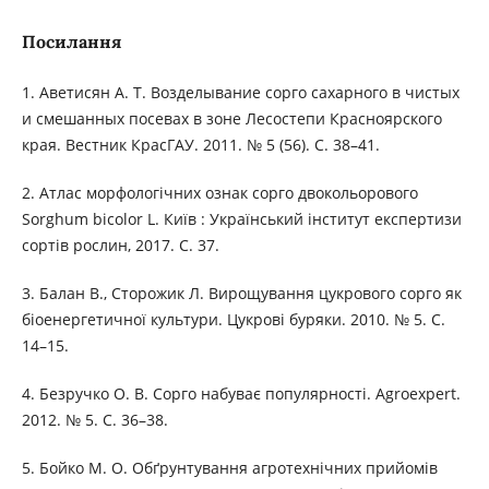
Посилання
1. Аветисян А. Т. Возделывание сорго сахарного в чистых
и смешанных посевах в зоне Лесостепи Красноярского
края. Вестник КрасГАУ. 2011. № 5 (56). С. 38–41.
2. Атлас морфологічних ознак сорго двокольорового
Sorghum bicolor L. Київ : Український інститут експертизи
сортів рослин, 2017. С. 37.
3. Балан В., Сторожик Л. Вирощування цукрового сорго як
біоенергетичної культури. Цукрові буряки. 2010. № 5. С.
14–15.
4. Безручко О. В. Сорго набуває популярності. Agroexpert.
2012. № 5. С. 36–38.
5. Бойко М. О. Обґрунтування агротехнічних прийомів