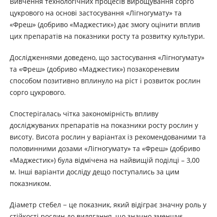
Вивчення технологічних процесів вирощування сорго
цукрового на основі застосування «Лігногумату» та
«Фреш» (добриво «Маджестик») дає змогу оцінити вплив
цих препаратів на показники росту та розвитку культури.
Дослідженнями доведено, що застосування «Лігногумату»
та «Фреш» (добриво «Маджестик») позакореневим
способом позитивно вплинуло на ріст і розвиток рослин
сорго цукрового.
Спостерігалась чітка закономірність впливу
досліджуваних препаратів на показники росту рослин у
висоту. Висота рослин у варіантах із рекомендованими та
половинними дозами «Лігногумату» та «Фреш» (добриво
«Маджестик») була відмічена на найвищій поділці – 3,00
м. Інші варіанти досліду дещо поступались за цим
показником.
Діаметр стебел − це показник, який відіграє значну роль у
стійкості рослин до вилягання, що значно зменшує