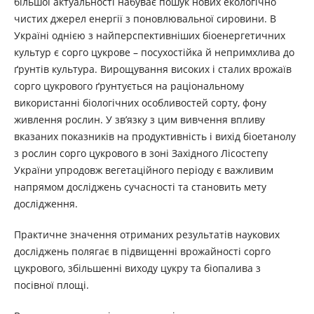
більшої актуальності набуває пошук нових екологічно
чистих джерел енергії з поновлювальної сировини. В
Україні однією з найперспективніших біоенергетичних
культур є сорго цукрове – посухостійка й непримхлива до
ґрунтів культура. Вирощування високих і сталих врожаїв
сорго цукрового ґрунтується на раціональному
використанні біологічних особливостей сорту, фону
живлення рослин. У зв’язку з цим вивчення впливу
вказаних показників на продуктивність і вихід біоетанолу
з рослин сорго цукрового в зоні Західного Лісостепу
України упродовж вегетаційного періоду є важливим
напрямом досліджень сучасності та становить мету
дослідження.
Практичне значення отриманих результатів наукових
досліджень полягає в підвищенні врожайності сорго
цукрового, збільшенні виходу цукру та біопалива з
посівної площі.