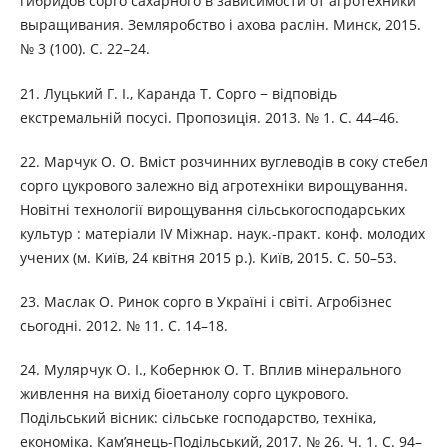
гибридов сорго сахарного в зависимости от агротехники
выращивания. Земляробство і ахова раслін. Минск, 2015.
№ 3 (100). С. 22–24.
21. Луцький Г. І., Каранда Т. Сорго − відповідь
екстремальній посусі. Пропозиція. 2013. № 1. С. 44–46.
22. Марчук О. О. Вміст розчинних вуглеводів в соку стебел
сорго цукрового залежно від агротехніки вирощування.
Новітні технології вирощування сільськогосподарських
культур : матеріали ІV Міжнар. наук.-практ. конф. молодих
учених (м. Київ, 24 квітня 2015 р.). Київ, 2015. С. 50–53.
23. Маслак О. Ринок сорго в Україні і світі. Агробізнес
сьогодні. 2012. № 11. С. 14–18.
24. Мулярчук О. І., Кобернюк О. Т. Вплив мінерального
живлення на вихід біоетанолу сорго цукрового.
Подільський вісник: сільське господарство, техніка,
економіка. Кам’янець-Подільський, 2017. № 26. Ч. 1. С. 94–