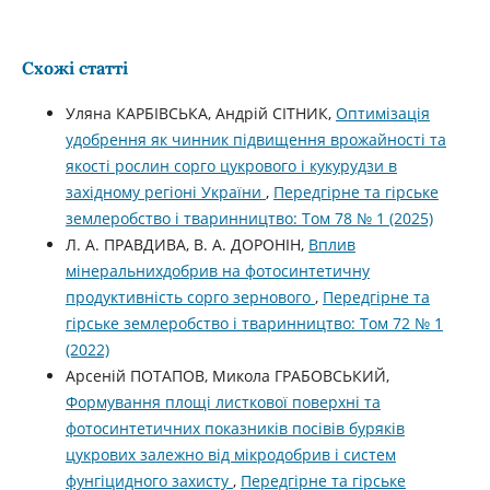
Схожі статті
Уляна КАРБІВСЬКА, Андрій СІТНИК,
Оптимізація
удобрення як чинник підвищення врожайності та
якості рослин сорго цукрового і кукурудзи в
західному регіоні України
,
Передгірне та гірське
землеробство і тваринництво: Том 78 № 1 (2025)
Л. А. ПРАВДИВА, В. А. ДОРОНІН,
Вплив
мінеральнихдобрив на фотосинтетичну
продуктивність сорго зернового
,
Передгірне та
гірське землеробство і тваринництво: Том 72 № 1
(2022)
Арсеній ПОТАПОВ, Микола ГРАБОВСЬКИЙ,
Формування площі листкової поверхні та
фотосинтетичних показників посівів буряків
цукрових залежно від мікродобрив і систем
фунгіцидного захисту
,
Передгірне та гірське