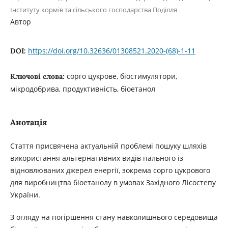
Інституту кормів та сільського господарства Поділля
Автор
https://doi.org/10.32636/01308521.2020-(68)-1-11
DOI:
сорго цукрове, біостимулятори,
Ключові слова:
мікродобрива, продуктивність, біоетанол
Анотація
Стаття присвячена актуальній проблемі пошуку шляхів
використання альтернативних видів пального із
відновлюваних джерел енергії, зокрема сорго цукрового
для виробництва біоетанолу в умовах Західного Лісостепу
України.
З огляду на погіршення стану навколишнього середовища