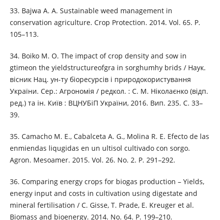
33. Bajwa A. A. Sustainable weed management in
conservation agriculture. Crop Protection. 2014. Vol. 65. Р.
105–113.
34. Bоikо М. О. The impact of crop density and sow in
gtimeon the yieldstructureofgra in sorghumhy brids / Наук.
вісник Нац. ун-ту біоресурсів і природокористування
України. Сер.: Агрономія / редкол. : С. М. Ніколаєнко (відп.
ред.) та ін. Київ : ВЦНУБіП України, 2016. Вип. 235. С. 33–
39.
35. Camacho M. E., Cabalceta A. G., Molina R. E. Efecto de las
enmiendas liqugidas en un ultisol cultivado con sorgo.
Agron. Mesoamer. 2015. Vol. 26. No. 2. Р. 291–292.
36. Comparing energy crops for biogas production – Yields,
energy input and costs in cultivation using digestate and
mineral fertilisation / C. Gisse, T. Prade, E. Kreuger et al.
Biomass and bioenergy. 2014. No. 64. Р. 199–210.