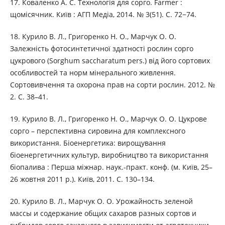
17. Коваленко А. С. Технологія для сорго. Farmer :
щомісячник. Київ : АГП Медіа, 2014. № 3(51). C. 72−74.
18. Курило В. Л., Григоренко Н. О., Марчук О. О.
Залежність фотосинтетичної здатності рослин сорго
цукрового (Sorghum saccharatum pers.) від його сортових
особливостей та норм мінерального живлення.
Сортовивчення та охорона прав на сорти рослин. 2012. №
2. С. 38–41.
19. Курило В. Л., Григоренко Н. О., Марчук О. О. Цукрове
сорго – перспективна сировина для комплексного
використання. Біоенергетика: вирощування
біоенергетичних культур, виробництво та використання
біопалива : Перша міжнар. наук.-практ. конф. (м. Київ, 25–
26 жовтня 2011 р.). Київ, 2011. С. 130–134.
20. Курило В. Л., Марчук О. О. Урожайность зеленой
массы и содержание общих сахаров разных сортов и