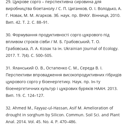
29. Цукрове сорго – перспективна сировина для
виробництва біоетанолу / С. П. Циганков, О. І. Володько, А.
Г. Новак, М. М. Агарков. Зб. наук. пр. ВНАУ. Вінниця, 2010.
Вип. 42. Т. 2. С. 88–91.
30. Формування продуктивності сорго цукрового під
впливом строків сівби / М. Б. Грабовський, Т. О.
Грабовська, Л. А. Козак та ін. Ukrainian Journal of Ecology.
2017. Т. 7(4). С. 500–505.
31. Яланський О. В., Остапенко С. М., Середа В. І.
Перспективи впровадження високопродуктивних гібридів
цукрового сорго у біоенергетику. Наук. пр. Ін-ту
біоенергетичних культур і цукрових буряків НААН. 2013.
Вип. 19. С. 124–127.
32. Ahmed M., Fayyaz-ul-Hassan, Asif M. Amelioration of
drought in sorghum by Silicon. Commun. Soil Sci. and Plant
Anal. 2014. Vol. 45. No. 4. Р. 470–486.