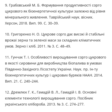
9. Грабовський М. Б. Формування продуктивності сорго
цукрового як біоенергетичної культури залежно від рівня
мінерального живлення. Таврійський наук. вісник.
Херсон, 2018. Вип. 99. С. 30–39.
10. Григоренко Н. О. Цукрове сорго дає високі й стабільні
врожаї зерна та зеленої маси за складних кліматичних
умов. Зерно і хліб. 2011. № 3. С. 48–49.
11. Гунчак Т. І. Особливості вирощування сорго цукрового
в якості сировини для виробництва біопалива в умовах
Південно-Західного Лісостепу України. Наук. пр. Ін-ту
біоенергетичних культур і цукрових буряків НААН. 2014.
Вип. 21. С. 240–244.
12. Дремлюк Г. К., Гамадій В. Л., Гамадій І. В. Основні
елементи технології вирощування сорго. Посібник
українського хлібороба. 2013. № 3. С. 274–277.