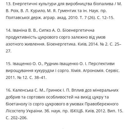
13. Енергетичні культури для виробництва біопалива / М.
В. Роїк, В. Л. Курило, М. Я. Гументик та ін. Наук. пр.
Полтавської держ. аграр. акад. 2010. Т. 7 (26). С. 12–15.
14. Іваніна В. В., Сипко А. О. Біоенергетична
продуктивність цукрового сорго залежно від умов
азотного живлення. Біоенергетика. Київ, 2014. № 2. С. 25–
27.
15. Іващенко О. О., Рудник-Іващенко О. І. Перспективи
вирощування кукурудзи і сорго. Хімія. Агрономія. Сервіс.
2011. № 12. С. 38–41.
16. Каленська С. М., Гринюк І. П. Вплив доз мінеральних
добрив та сортових особливостей на вихід цукру та
біоетанолу із сорго цукрового в умовах Правобережного
Лісостепу України. Зб. наук. пр. ІБКІЦБ. Київ, 2012. Вип. 15.
С. 202–206.