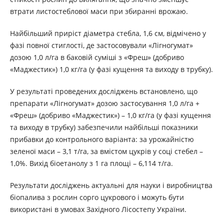
втрати листостеблової маси при збиранні врожаю.
Найбільший приріст діаметра стебла, 1,6 см, відмічено у
фазі повної стиглості, де застосовували «Лігногумат»
дозою 1,0 л/га в баковій суміші з «Фреш» (добриво
«Маджестик») 1,0 кг/га (у фазі кущення та виходу в трубку).
У результаті проведених досліджень встановлено, що
препарати «Лігногумат» дозою застосування 1,0 л/га +
«Фреш» (добриво «Маджестик») – 1,0 кг/га (у фазі кущення
та виходу в трубку) забезпечили найбільші показники
прибавки до контрольного варіанта: за урожайністю
зеленої маси – 3,1 т/га, за вмістом цукрів у соці стебел –
1,0%. Вихід біоетанолу з 1 га площі – 6,114 т/га.
Результати досліджень актуальні для науки і виробництва
біопалива з рослин сорго цукрового і можуть бути
використані в умовах Західного Лісостепу України.