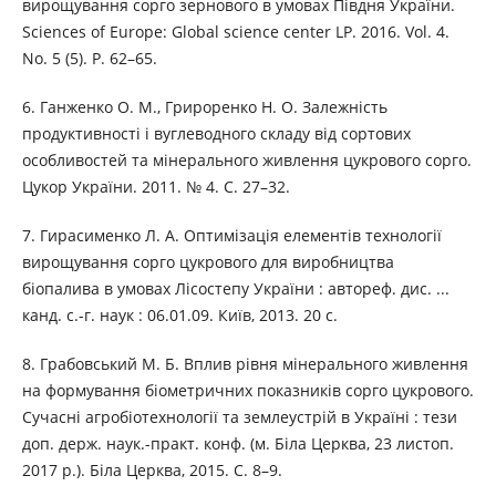
вирощування сорго зернового в умовах Півдня України.
Sciences of Europe: Global science center LP. 2016. Vol. 4.
No. 5 (5). P. 62–65.
6. Ганженко О. М., Грироренко Н. О. Залежність
продуктивності і вуглеводного складу від сортових
особливостей та мінерального живлення цукрового сорго.
Цукор України. 2011. № 4. С. 27–32.
7. Гирасименко Л. А. Оптимізація елементів технології
вирощування сорго цукрового для виробництва
біопалива в умовах Лісостепу України : автореф. дис. ...
канд. с.-г. наук : 06.01.09. Київ, 2013. 20 c.
8. Грабовський М. Б. Вплив рівня мінерального живлення
на формування біометричних показників сорго цукрового.
Сучасні агробіотехнології та землеустрій в Україні : тези
доп. держ. наук.-практ. конф. (м. Біла Церква, 23 листоп.
2017 р.). Біла Церква, 2015. С. 8–9.