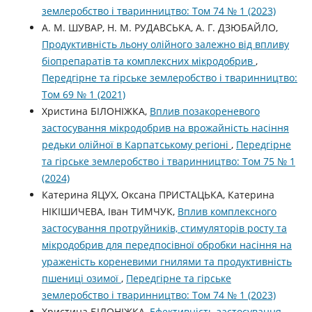
землеробство і тваринництво: Том 74 № 1 (2023)
А. М. ШУВАР, Н. М. РУДАВСЬКА, А. Г. ДЗЮБАЙЛО,
Продуктивність льону олійного залежно від впливу
біопрепаратів та комплексних мікродобрив
,
Передгірне та гірське землеробство і тваринництво:
Том 69 № 1 (2021)
Христина БІЛОНІЖКА,
Вплив позакореневого
застосування мікродобрив на врожайність насіння
редьки олійної в Карпатському регіоні
,
Передгірне
та гірське землеробство і тваринництво: Том 75 № 1
(2024)
Катерина ЯЦУХ, Оксана ПРИСТАЦЬКА, Катерина
НІКІШИЧЕВА, Іван ТИМЧУК,
Вплив комплексного
застосування протруйників, стимуляторів росту та
мікродобрив для передпосівної обробки насіння на
ураженість кореневими гнилями та продуктивність
пшениці озимої
,
Передгірне та гірське
землеробство і тваринництво: Том 74 № 1 (2023)
Христина БІЛОНІЖКА,
Ефективність застосування