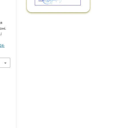
ня
оні.
і
24-