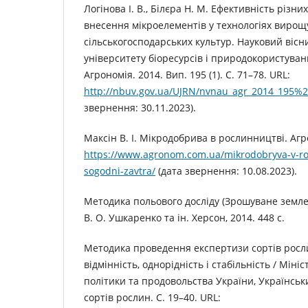
Логінова І. В., Білєра Н. М. Ефективність різни
внесення мікроелементів у технологіях виро
сільськогосподарських культур. Науковий вісн
університету біоресурсів і природокористуван
Агрономія. 2014. Вип. 195 (1). С. 71–78. URL:
http://nbuv.gov.ua/UJRN/nvnau_agr_2014_195%
звернення: 30.11.2023).
Максін В. І. Мікродобрива в рослинництві. Агро
https://www.agronom.com.ua/mikrodobryva-v-ros
sogodni-zavtra/
(дата звернення: 10.08.2023).
Методика польового досліду (Зрошуване землеро
В. О. Ушкаренко та ін. Херсон, 2014. 448 с.
Методика проведення експертизи сортів росл
відмінність, однорідність і стабільність / Міні
політики та продовольства України, Українськ
сортів рослин. С. 19–40. URL: