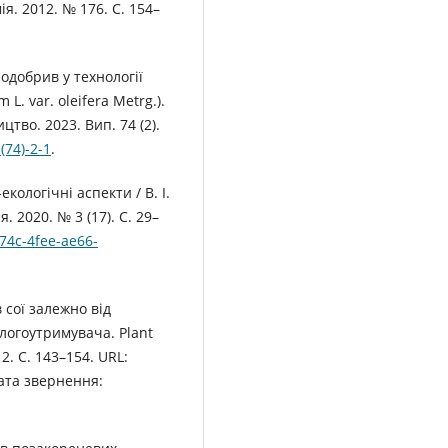
я. 2012. № 176. С. 154–
родобрив у технології
. var. oleifera Metrg.).
тво. 2023. Вип. 74 (2).
(74)-2-1
.
ологічні аспекти / В. І.
 2020. № 3 (17). С. 29–
174c-4fee-ae66-
 сої залежно від
ологоутримувача. Plant
 2. С. 143–154. URL:
ата звернення: