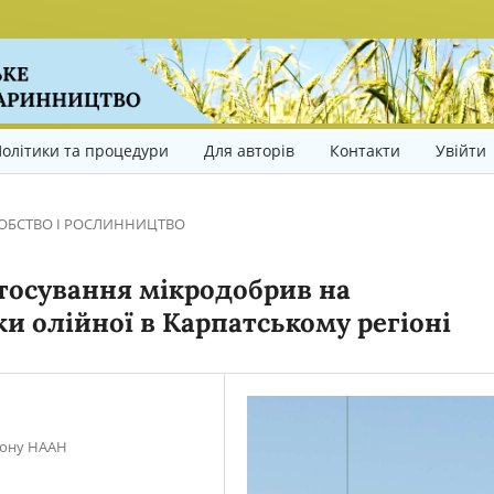
олітики та процедури
Для авторів
Контакти
Увійти
ОБСТВО І РОСЛИННИЦТВО
тосування мікродобрив на
и олійної в Карпатському регіоні
гіону НААН