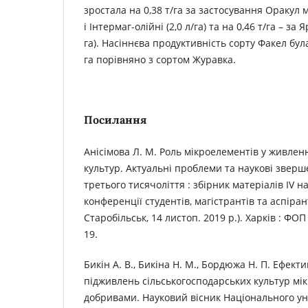
зростала на 0,38 т/га за застосування Оракул м
і Інтермаг-олійні (2,0 л/га) та на 0,46 т/га – за Я
га). Насіннєва продуктивність сорту Факел бул
га порівняно з сортом Журавка.
Посилання
Анісімова Л. М. Роль мікроелементів у живлен
культур. Актуальні проблеми та наукові зверш
третього тисячоліття : збірник матеріалів IV 
конференції студентів, магістрантів та аспіран
Старобільськ, 14 листоп. 2019 р.). Харків : ФОП 
19.
Бикін А. В., Бикіна Н. М., Бордюжа Н. П. Ефек
підживлень сільськогосподарських культур м
добривами. Науковий вісник Національного уні