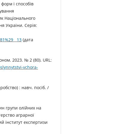
х форм і способів
щування
ик Національного
ня України. Серія:
281%29__13
(дата
ном. 2023. № 2 (80). URL:
lynnytstvi-vchora-
бство) : навч. посіб. /
ин групи олійних на
стерство аграрної
ий інститут експертизи