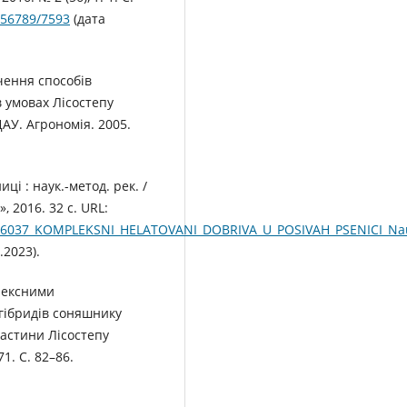
456789/7593
(дата
чення способів
 умовах Лісостепу
АУ. Агрономія. 2005.
і : наук.-метод. рек. /
 2016. 32 с. URL:
22276037_KOMPLEKSNI_HELATOVANI_DOBRIVA_U_POSIVAH_PSENICI_Na
.2023).
лексними
гібридів соняшнику
частини Лісостепу
1. С. 82–86.