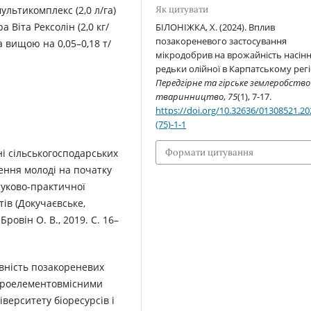
ультикомплекс (2,0 л/га)
Як цитувати
ра Віта Рексолін (2,0 кг/
БІЛОНІЖКА, Х. (2024). Вплив
позакореневого застосування
а вищою на 0,05–0,18 т/
мікродобрив на врожайність насін
редьки олійної в Карпатському регі
Передгірне та гірське землеробство 
тваринництво
,
75
(1), 7-17.
https://doi.org/10.32636/01308521.20
(75)-1-1
Формати цитування
ні сільськогосподарських
ення молоді на початку
науково-практичної
тів (Докучаєвське,
Бровін О. В., 2019. С. 16–
тивність позакореневих
ікроелементовмісними
верситету біоресурсів і