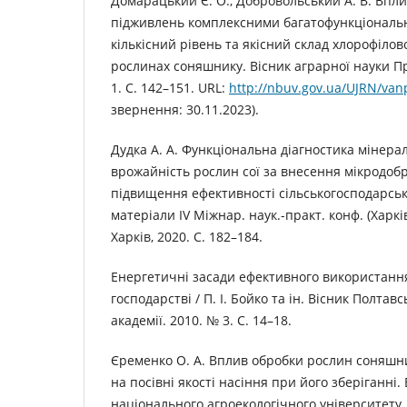
Домарацький Є. О., Добровольський А. В. Впл
підживлень комплексними багатофункціонал
кількісний рівень та якісний склад хлорофілов
рослинах соняшнику. Вісник аграрної науки П
1. С. 142–151. URL:
http://nbuv.gov.ua/UJRN/van
звернення: 30.11.2023).
Дудка А. А. Функціональна діагностика мінера
врожайність рослин сої за внесення мікродобр
підвищення ефективності сільськогосподарськ
матеріали ІV Міжнар. наук.-практ. конф. (Харків
Харків, 2020. С. 182–184.
Енергетичні засади ефективного використання
господарстві / П. І. Бойко та ін. Вісник Полтав
академії. 2010. № 3. С. 14–18.
Єременко О. А. Вплив обробки рослин соняшн
на посівні якості насіння при його зберіганні
національного агроекологічного університету. 20