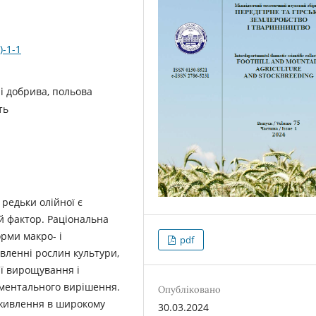
)-1-1
ні добрива, польова
ть
редьки олійної є
й фактор. Раціональна
рми макро- і
pdf
вленні рослин культури,
ії вирощування і
иментального вирішення.
Опубліковано
 живлення в широкому
30.03.2024