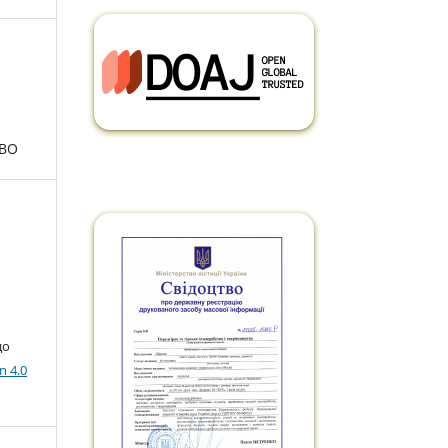
ТВО
до
n 4.0