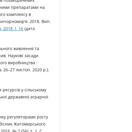
ив позакореневих
ьними препаратами на
ого комплексу в
ричорномор’я. 2018. Вип.
p_2018_1_16
(дата
льного живлення та
ив. Наукові засади
ого виробництва :
, 26–27 листоп. 2020 р.).
 ресурсів у сільському
ської державної аграрної
ику регуляторами росту
. Вісник Житомирського
16. № 2 (56), т. 1. С.