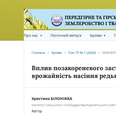
Про нас
Поточний випуск
Архіви
П
Головна
/
Архіви
/
Том 75 № 1 (2024)
/
ЗЕМЛЕР
Вплив позакореневого зас
врожайність насіння редьк
Христина БІЛОНІЖКА
Інститут сільського господарства Карпатського ре
Автор