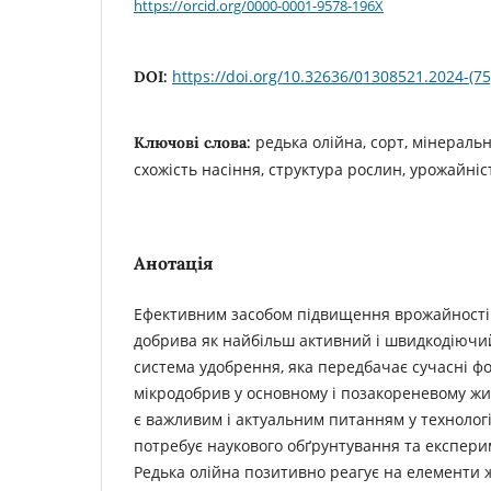
https://orcid.org/0000-0001-9578-196X
https://doi.org/10.32636/01308521.2024-(75
DOI:
редька олійна, сорт, мінераль
Ключові слова:
схожість насіння, структура рослин, урожайніс
Анотація
Ефективним засобом підвищення врожайності 
добрива як найбільш активний і швидкодіючи
система удобрення, яка передбачає сучасні фо
мікродобрив у основному і позакореневому жи
є важливим і актуальним питанням у технолог
потребує наукового обґрунтування та експер
Редька олійна позитивно реагує на елементи