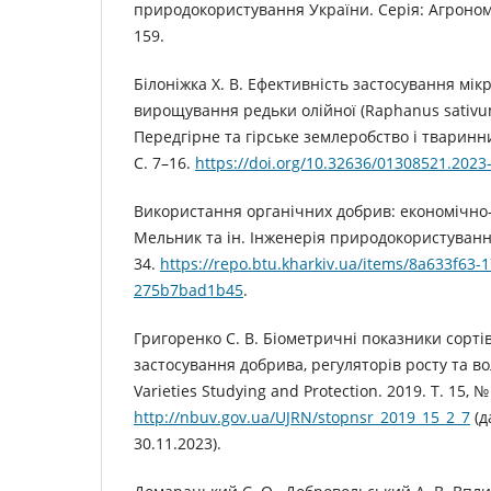
природокористування України. Серія: Агрономі
159.
Білоніжка Х. В. Ефективність застосування мік
вирощування редьки олійної (Raphanus sativum L
Передгірне та гірське землеробство і тваринниц
С. 7–16.
https://doi.org/10.32636/01308521.2023-
Використання органічних добрив: економічно-ек
Мельник та ін. Інженерія природокористування.
34.
https://repo.btu.kharkiv.ua/items/8a633f63-
275b7bad1b45
.
Григоренко С. В. Біометричні показники сортів
застосування добрива, регуляторів росту та в
Varieties Studying and Protection. 2019. Т. 15, №
http://nbuv.gov.ua/UJRN/stopnsr_2019_15_2_7
(д
30.11.2023).