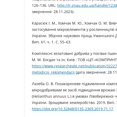
126–136. URL:
http://ir.znau.edu.ua/handle/123
звернення: 28.11.2023).
Карасюк І. М., Хомчак М. Ю., Хомчак О. М. Вив
застосування мікроелементів у рослинництві в
України. Збірник наукових праць Уманського Д
Вип. 61, ч. 1. С. 55–63.
Комплексні хелатовані добрива у посівах пшениц
М. М. Богдан та ін. Київ : ТОВ «ЦП «КОМПРИНТ»,
https://www.researchgate.net/publication/3
metodicni_rekomendacii
(дата звернення: 28.11
Лазеба О. В. Позакореневе підживлення комп
мікродобривами як засіб підвищення врожаю 
(Helianthus annuus L.) в умовах Лівобережної 
України. Зрошуване землеробство. 2019. Вип. 7
https://doi.org/10.32848/0135-2369.2019.71.17
.