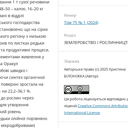
вання 1 т сухої речовини
8–50 – калію, 16–20 кг
ні в відділі
Номер
ьського господарства
Том 75 № 1 (2024)
становлено, що на сірих
Розділ
кого регіону з низькою
ЗЕМЛЕРОБСТВО І РОСЛИННИЦ
ив по листках редьки
 та продуктивні процеси,
лементами живлення у
Ліцензія
ва Оракул
Авторське право (c) 2025 Христина
обові швидко і
БІЛОНІЖКА (Автор)
ючи синтез органічної
 поверхні зростала на
 на 22,2–36,1 %.
 до рослин через
Ця робота ліцензується відповідно 
 для утворення
ліцензії
Creative Commons Attributio
кий рівень
International License
.
едьки олійної порівняно
я мікродобривами)