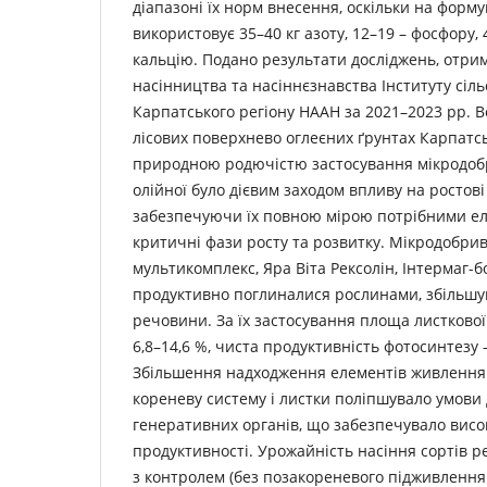
діапазоні їх норм внесення, оскільки на форму
використовує 35–40 кг азоту, 12–19 – фосфору, 4
кальцію. Подано результати досліджень, отрима
насінництва та насіннєзнавства Інституту сіл
Карпатського регіону НААН за 2021–2023 рр. В
лісових поверхнево оглеєних ґрунтах Карпатсь
природною родючістю застосування мікродобр
олійної було дієвим заходом впливу на ростові
забезпечуючи їх повною мірою потрібними е
критичні фази росту та розвитку. Мікродобри
мультикомплекс, Яра Віта Рексолін, Інтермаг-б
продуктивно поглиналися рослинами, збільшу
речовини. За їх застосування площа листкової
6,8–14,6 %, чиста продуктивність фотосинтезу –
Збільшення надходження елементів живлення
кореневу систему і листки поліпшувало умови
генеративних органів, що забезпечувало висо
продуктивності. Урожайність насіння сортів р
з контролем (без позакореневого підживленн