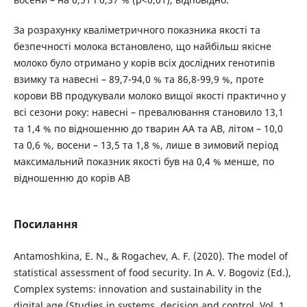
За розрахунку кваліметричного показника якості та
безпечності молока встановлено, що найбільш якісне
молоко було отримано у корів всіх дослідних генотипів
взимку та навесні – 89,7-94,0 % та 86,8-99,9 %, проте
корови ВВ продукували молоко вищої якості практично у
всі сезони року: навесні – превалювання становило 13,1
та 1,4 % по відношенню до тварин АА та АВ, літом – 10,0
та 0,6 %, восени – 13,5 та 1,8 %, лише в зимовий період
максимальний показник якості був на 0,4 % менше, по
відношенню до корів АВ
Посилання
Antamoshkina, E. N., & Rogachev, A. F. (2020). The model of
statistical assessment of food security. In A. V. Bogoviz (Ed.),
Complex systems: innovation and sustainability in the
digital age (Studies in systems, decision and control, Vol. 1,