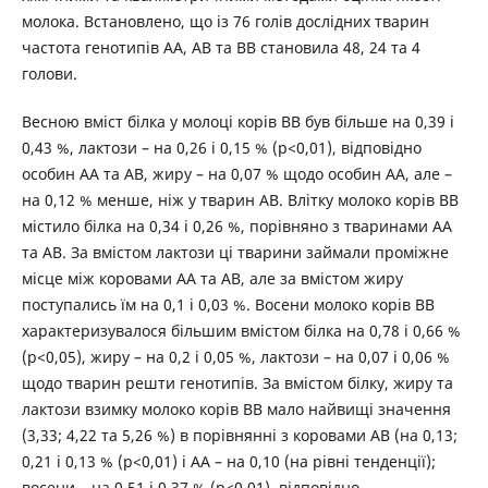
молока. Встановлено, що із 76 голів дослідних тварин
частота генотипів АА, АВ та ВВ становила 48, 24 та 4
голови.
Весною вміст білка у молоці корів ВВ був більше на 0,39 і
0,43 %, лактози – на 0,26 і 0,15 % (р<0,01), відповідно
особин АА та АВ, жиру – на 0,07 % щодо особин АА, але –
на 0,12 % менше, ніж у тварин АВ. Влітку молоко корів ВВ
містило білка на 0,34 і 0,26 %, порівняно з тваринами АА
та АВ. За вмістом лактози ці тварини займали проміжне
місце між коровами АА та АВ, але за вмістом жиру
поступались їм на 0,1 і 0,03 %. Восени молоко корів ВВ
характеризувалося більшим вмістом білка на 0,78 і 0,66 %
(р<0,05), жиру – на 0,2 і 0,05 %, лактози – на 0,07 і 0,06 %
щодо тварин решти генотипів. За вмістом білку, жиру та
лактози взимку молоко корів ВВ мало найвищі значення
(3,33; 4,22 та 5,26 %) в порівнянні з коровами АВ (на 0,13;
0,21 і 0,13 % (р<0,01) і АА – на 0,10 (на рівні тенденції);
восени – на 0,51 і 0,37 % (р<0,01), відповідно.