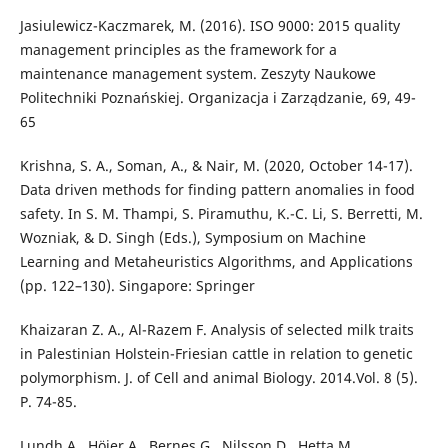
Jasiulewicz-Kaczmarek, M. (2016). ISO 9000: 2015 quality
management principles as the framework for a
maintenance management system. Zeszyty Naukowe
Politechniki Poznańskiej. Organizacja i Zarządzanie, 69, 49-
65
Krishna, S. A., Soman, A., & Nair, M. (2020, October 14-17).
Data driven methods for finding pattern anomalies in food
safety. In S. M. Thampi, S. Piramuthu, K.-C. Li, S. Berretti, M.
Wozniak, & D. Singh (Eds.), Symposium on Machine
Learning and Metaheuristics Algorithms, and Applications
(pp. 122–130). Singapore: Springer
Khaizaran Z. A., Al-Razem F. Analysis of selected milk traits
in Palestinian Holstein-Friesian cattle in relation to genetic
polymorphism. J. of Cell and animal Biology. 2014.Vol. 8 (5).
P. 74-85.
Lundh A., Höjer A., Bernes G., Nilsson D., Hetta M.,