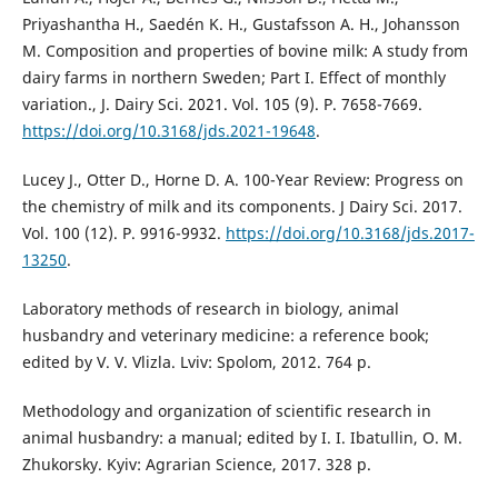
Priyashantha H., Saedén K. H., Gustafsson A. H., Johansson
M. Composition and properties of bovine milk: A study from
dairy farms in northern Sweden; Part I. Effect of monthly
variation., J. Dairy Sci. 2021. Vol. 105 (9). P. 7658-7669.
https://doi.org/10.3168/jds.2021-19648
.
Lucey J., Otter D., Horne D. A. 100-Year Review: Progress on
the chemistry of milk and its components. J Dairy Sci. 2017.
Vol. 100 (12). P. 9916-9932.
https://doi.org/10.3168/jds.2017-
13250
.
Laboratory methods of research in biology, animal
husbandry and veterinary medicine: a reference book;
edited by V. V. Vlizla. Lviv: Spolom, 2012. 764 p.
Methodology and organization of scientific research in
animal husbandry: a manual; edited by I. I. Ibatullin, O. M.
Zhukorsky. Kyiv: Agrarian Science, 2017. 328 p.