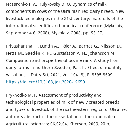
Nazarenko I. V., Kulykovsky D. O. Dynamics of milk
components in cows of the Ukrainian red dairy breed. New
livestock technologies in the 21st century: materials of the
international scientific and practical conference (Mykolaiv,
September 4-6, 2008). Mykolaiv, 2008. pp. 55-57.
Priyashantha H., Lundh A., Höjer A., Bernes G., Nilsson D.,
Hetta M., Saedén K. H., Gustafsson A. H., Johansson M.
Composition and properties of bovine milk: A study from
dairy farms in northern Sweden; Part II. Effect of monthly
variation., J. Dairy Sci. 2021. Vol. 104 (8). P. 8595-8609.
https://doi.org/10.3168/jds.2020-19650
Prykhodko M. F. Assessment of productivity and
technological properties of milk of newly created breeds
and types of livestock of the northeastern region of Ukraine:
author's abstract of the dissertation of the candidate of
agricultural sciences: 06.02.04. Kherson. 2009. 20 p.