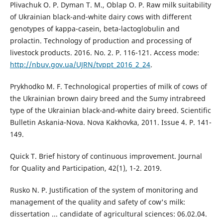
Plivachuk O. P. Dyman T. M., Oblap O. P. Raw milk suitability
of Ukrainian black-and-white dairy cows with different
genotypes of kappa-casein, beta-lactoglobulin and
prolactin. Technology of production and processing of
livestock products. 2016. No. 2. P. 116-121. Access mode:
http://nbuv.gov.ua/UJRN/tvppt_2016_2_24
.
Prykhodko M. F. Technological properties of milk of cows of
the Ukrainian brown dairy breed and the Sumy intrabreed
type of the Ukrainian black-and-white dairy breed. Scientific
Bulletin Askania-Nova. Nova Kakhovka, 2011. Issue 4. P. 141-
149.
Quick T. Brief history of continuous improvement. Journal
for Quality and Participation, 42(1), 1-2. 2019.
Rusko N. P. Justification of the system of monitoring and
management of the quality and safety of cow's milk:
dissertation ... candidate of agricultural sciences: 06.02.04.