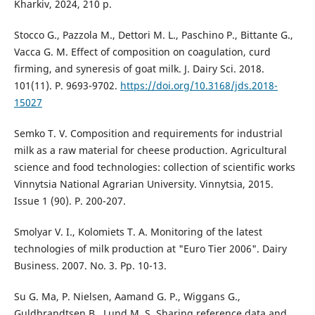
Kharkiv, 2024, 210 p.
Stocco G., Pazzola M., Dettori M. L., Paschino P., Bittante G.,
Vacca G. M. Effect of composition on coagulation, curd
firming, and syneresis of goat milk. J. Dairy Sci. 2018.
101(11). P. 9693-9702.
https://doi.org/10.3168/jds.2018-
15027
Semko T. V. Composition and requirements for industrial
milk as a raw material for cheese production. Agricultural
science and food technologies: collection of scientific works
Vinnytsia National Agrarian University. Vinnytsia, 2015.
Issue 1 (90). P. 200-207.
Smolyar V. I., Kolomiets T. A. Monitoring of the latest
technologies of milk production at "Euro Tier 2006". Dairy
Business. 2007. No. 3. Pp. 10-13.
Su G. Ma, P. Nielsen, Aamand G. P., Wiggans G.,
Guldbrandtsen B., Lund M. S. Sharing reference data and