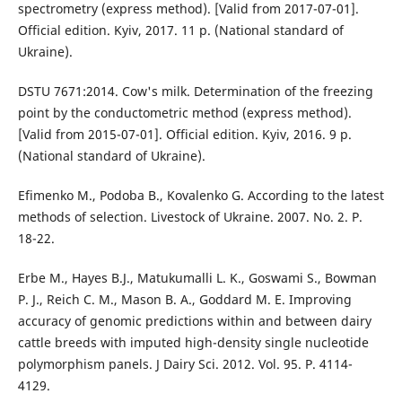
spectrometry (express method). [Valid from 2017-07-01].
Official edition. Kyiv, 2017. 11 p. (National standard of
Ukraine).
DSTU 7671:2014. Cow's milk. Determination of the freezing
point by the conductometric method (express method).
[Valid from 2015-07-01]. Official edition. Kyiv, 2016. 9 p.
(National standard of Ukraine).
Efimenko M., Podoba B., Kovalenko G. According to the latest
methods of selection. Livestock of Ukraine. 2007. No. 2. P.
18-22.
Erbe M., Hayes B.J., Matukumalli L. K., Goswami S., Bowman
P. J., Reich C. M., Mason B. A., Goddard M. E. Improving
accuracy of genomic predictions within and between dairy
cattle breeds with imputed high-density single nucleotide
polymorphism panels. J Dairy Sci. 2012. Vol. 95. P. 4114-
4129.