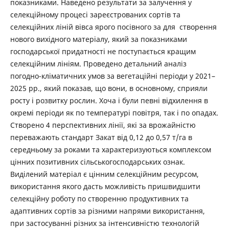
показниками. Наведено результати за залучення у
селекційному процесі зареєстрованих сортів та
селекційних ліній вівса ярого посівного за для створення
нового вихідного матеріалу, який за показниками
господарської придатності не поступається кращим
селекційним лініям. Проведено детальний аналіз
погодно-кліматичних умов за вегетаційні періоди у 2021–
2025 рр., який показав, що вони, в основному, сприяли
росту і розвитку рослин. Хоча і були певні відхилення в
окремі періоди як по температурі повітря, так і по опадах.
Створено 4 перспективних лінії, які за врожайністю
переважають стандарт Закат від 0,12 до 0,57 т/га в
середньому за роками та характеризуються комплексом
цінних позитивних сільськогосподарських ознак.
Виділений матеріал є цінним селекційним ресурсом,
використання якого дасть можливість пришвидшити
селекційну роботу по створенню продуктивних та
адаптивних сортів за різними напрями використання,
при застосуванні різних за інтенсивністю технологій