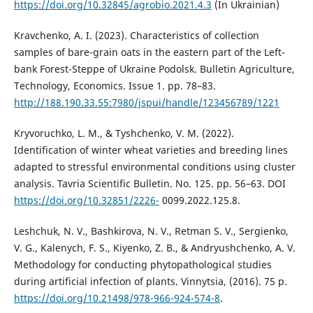
https://doi.org/10.32845/agrobio.2021.4.3
(In Ukrainian)
Kravchenko, A. I. (2023). Characteristics of collection
samples of bare-grain oats in the eastern part of the Left-
bank Forest-Steppe of Ukraine Podolsk. Bulletin Agriculture,
Technology, Economics. Issue 1. pp. 78–83.
http://188.190.33.55:7980/jspui/handle/123456789/1221
Kryvoruchko, L. M., & Tyshchenko, V. M. (2022).
Identification of winter wheat varieties and breeding lines
adapted to stressful environmental conditions using cluster
analysis. Tavria Scientific Bulletin. No. 125. pp. 56–63. DOI
https://doi.org/10.32851/2226-
0099.2022.125.8.
Leshchuk, N. V., Bashkirova, N. V., Retman S. V., Sergienko,
V. G., Kalenych, F. S., Kiyenko, Z. B., & Andryushchenko, A. V.
Methodology for conducting phytopathological studies
during artificial infection of plants. Vinnytsia, (2016). 75 p.
https://doi.org/10.21498/978-966-924-574-8
.