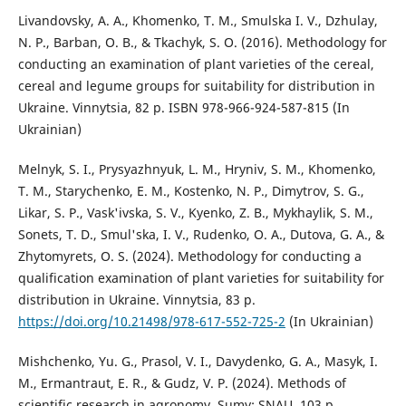
Livandovsky, A. A., Khomenko, T. M., Smulska I. V., Dzhulay,
N. P., Barban, O. B., & Tkachyk, S. O. (2016). Methodology for
conducting an examination of plant varieties of the cereal,
cereal and legume groups for suitability for distribution in
Ukraine. Vinnytsia, 82 p. ISBN 978-966-924-587-815 (In
Ukrainian)
Melnyk, S. I., Prysyazhnyuk, L. M., Hryniv, S. M., Khomenko,
T. M., Starychenko, E. M., Kostenko, N. P., Dimytrov, S. G.,
Likar, S. P., Vask'ivska, S. V., Kyenko, Z. B., Mykhaylik, S. M.,
Sonets, T. D., Smul'ska, I. V., Rudenko, O. A., Dutova, G. A., &
Zhytomyrets, O. S. (2024). Methodology for conducting a
qualification examination of plant varieties for suitability for
distribution in Ukraine. Vinnytsia, 83 p.
https://doi.org/10.21498/978-617-552-725-2
(In Ukrainian)
Mishchenko, Yu. G., Prasol, V. I., Davydenko, G. A., Masyk, I.
M., Ermantraut, E. R., & Gudz, V. P. (2024). Methods of
scientific research in agronomy. Sumy: SNAU, 103 p.