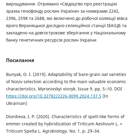
вирощування. Отримано «Свідоцтво про реєстрацію
зразка генофонду рослин України» за номерами 2242,
2396, 2598 та 2688, які включено до робочої колекції вівса
ярого Верхняцької дослідно-селекційної станції ІБКіЦБ та
закладено на довгострокове зберігання у Національному
банку генетичних ресурсів рослин України
Посилання
Bunyak, O. I. (2019). Adaptability of bare-grain oat varieties
of Nosiv selection according to the main valuable economic
characteristics. Myronivskyi visnyk. Issue 9. pp. 5–10. DOI
https://doi.org/10.32782/2226-0099.2024.137.5
(In
Ukrainian)
Diordieva, I. P. (2020). Characteristics of spelt-like forms of
emmer created by hybridization of Triticum Aestivum L. ×
Triticum Spelta L. Agrobiology. No. 1. p. 29–34.