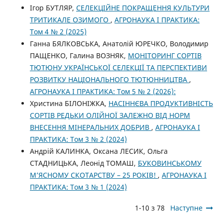
Ігор БУТЛЯР,
СЕЛЕКЦІЙНЕ ПОКРАЩЕННЯ КУЛЬТУРИ
ТРИТИКАЛЕ ОЗИМОГО
,
АГРОНАУКА І ПРАКТИКА:
Том 4 № 2 (2025)
Ганна БЯЛКОВСЬКА, Анатолій ЮРЕЧКО, Володимир
ПАЩЕНКО, Галина ВОЗНЯК,
МОНІТОРИНГ СОРТІВ
ТЮТЮНУ УКРАЇНСЬКОЇ СЕЛЕКЦІЇ ТА ПЕРСПЕКТИВИ
РОЗВИТКУ НАЦІОНАЛЬНОГО ТЮТЮННИЦТВА
,
АГРОНАУКА І ПРАКТИКА: Том 5 № 2 (2026):
Христина БІЛОНІЖКА,
НАСІННЄВА ПРОДУКТИВНІСТЬ
СОРТІВ РЕДЬКИ ОЛІЙНОЇ ЗАЛЕЖНО ВІД НОРМ
ВНЕСЕННЯ МІНЕРАЛЬНИХ ДОБРИВ
,
АГРОНАУКА І
ПРАКТИКА: Том 3 № 2 (2024)
Андрій КАЛИНКА, Оксана ЛЕСИК, Ольга
СТАДНИЦЬКА, Леонід ТОМАШ,
БУКОВИНСЬКОМУ
М’ЯСНОМУ СКОТАРСТВУ – 25 РОКІВ!
,
АГРОНАУКА І
ПРАКТИКА: Том 3 № 1 (2024)
1-10 з 78
Наступне