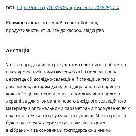
DOI:
https://doi.org/10.32636/agroscience.2026-(5)-2-4
Ключові слова:
овес ярий, селекційні лінії,
продуктивність, стійкість до хвороб, свідоцтво
Анотація
У статті представлено результати селекційної роботи по
вівсу ярому посівному (
Avena sativa
L.) проведеної на
Верхняцькій дослідно-селекційній станції За період
досліджень, автором доведена доцільність створення
колекції з ціллю поповнення генофонду вівса ярого в
Україні за для отримання нового вихідного селекційного
матеріалу з оптимальними параметрами формування всіх
властивостей та ознак у сучасних умовах. Метою роботи
було надати характеристику лініям вівса ярого
відібраними за основними господарсько-цінними