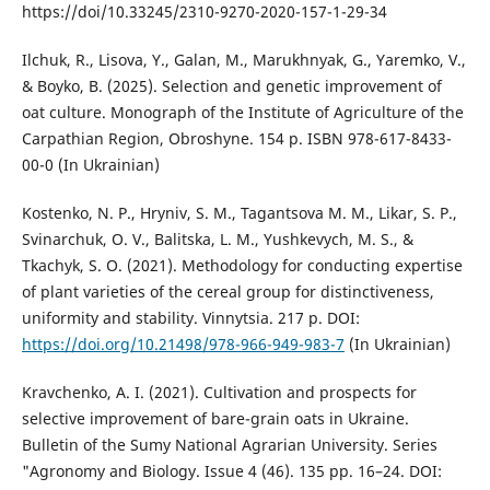
https://doi/10.33245/2310-9270-2020-157-1-29-34
Ilchuk, R., Lisova, Y., Galan, M., Marukhnyak, G., Yaremko, V.,
& Boyko, B. (2025). Selection and genetic improvement of
oat culture. Monograph of the Institute of Agriculture of the
Carpathian Region, Obroshyne. 154 p. ISBN 978-617-8433-
00-0 (In Ukrainian)
Kostenko, N. P., Hryniv, S. M., Tagantsova M. M., Likar, S. P.,
Svinarchuk, O. V., Balitska, L. M., Yushkevych, M. S., &
Tkachyk, S. O. (2021). Methodology for conducting expertise
of plant varieties of the cereal group for distinctiveness,
uniformity and stability. Vinnytsia. 217 p. DOI:
https://doi.org/10.21498/978-966-949-983-7
(In Ukrainian)
Kravchenko, A. I. (2021). Cultivation and prospects for
selective improvement of bare-grain oats in Ukraine.
Bulletin of the Sumy National Agrarian University. Series
"Agronomy and Biology. Issue 4 (46). 135 pp. 16–24. DOI: