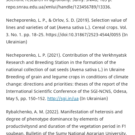
repo.snrau.edu.ua/xmlui/handle/123456789/13336.
Necheporenko, L. P., & Orlov, S. D. (2019). Selection value of
lines and varieties of oat (Avena sativa L.). Cereal crops. Vol.
3. No. 1. pp. 18–25. https://doi:10.31867/2523-4544/0055 (In
Ukrainian)
Necheporenko, L. P. (2021). Contribution of the Verkhnyatsk
Research and Breeding Station in the formation of the
national collection of oat seeds (Avena sativa L.) in Ukraine
Breeding of grain and legume crops in conditions of climate
change: directions and priorities: theses of the report of the
International Scientific Conference of the SGI-NCNS, Odesa,
May 5, pp. 150–152.
http://sgi.in/ua
(In Ukrainian)
Rybalchenko, A. M. (2022). Manifestation of heterosis and
degree of phenotype dominance by elements of
productivitysnd and duration of the vegetation period in F1
soubean. Bulletin of the Sumy National Agrarian University.