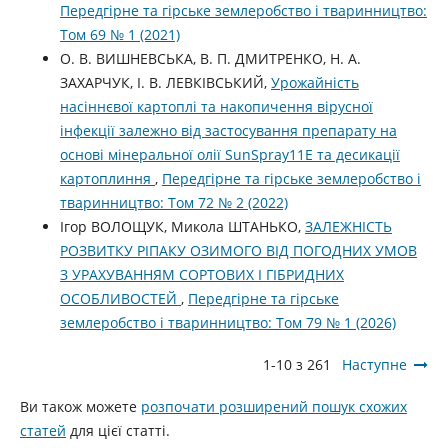
Передгірне та гірське землеробство і тваринництво:
Том 69 № 1 (2021)
О. В. ВИШНЕВСЬКА, В. П. ДМИТРЕНКО, Н. А.
ЗАХАРЧУК, І. В. ЛЕВКІВСЬКИЙ,
Урожайність
насіннєвої картоплі та накопичення вірусної
інфекції залежно від застосування препарату на
основі мінеральної олії SunSpray11E та десикації
картоплиння
,
Передгірне та гірське землеробство і
тваринництво: Том 72 № 2 (2022)
Ігор ВОЛОЩУК, Микола ШТАНЬКО,
ЗАЛЕЖНІСТЬ
РОЗВИТКУ РІПАКУ ОЗИМОГО ВІД ПОГОДНИХ УМОВ
З УРАХУВАННЯМ СОРТОВИХ І ГІБРИДНИХ
ОСОБЛИВОСТЕЙ
,
Передгірне та гірське
землеробство і тваринництво: Том 79 № 1 (2026)
1-10 з 261
Наступне
Ви також можете
розпочати розширений пошук схожих
статей
для цієї статті.