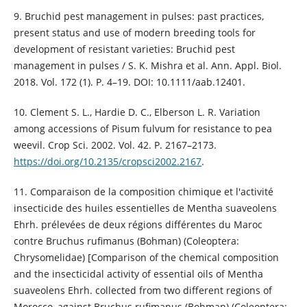
9. Bruchid pest management in pulses: past practices,
present status and use of modern breeding tools for
development of resistant varieties: Bruchid pest
management in pulses / S. K. Mishra et al. Ann. Appl. Biol.
2018. Vol. 172 (1). P. 4–19. DOI: 10.1111/aab.12401.
10. Clement S. L., Hardie D. C., Elberson L. R. Variation
among accessions of Pisum fulvum for resistance to pea
weevil. Crop Sci. 2002. Vol. 42. P. 2167–2173.
https://doi.org/10.2135/cropsci2002.2167
.
11. Comparaison de la composition chimique et l'activité
insecticide des huiles essentielles de Mentha suaveolens
Ehrh. prélevées de deux régions différentes du Maroc
contre Bruchus rufimanus (Bohman) (Coleoptera:
Chrysomelidae) [Comparison of the chemical composition
and the insecticidal activity of essential oils of Mentha
suaveolens Ehrh. collected from two different regions of
Morocco, against Bruchus rufimanus (Bohman) (Coleoptera: