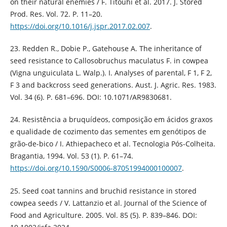
on their natural enemies / F. Titouhi et al. 2017. J. Stored
Prod. Res. Vol. 72. P. 11–20.
https://doi.org/10.1016/j.jspr.2017.02.007
.
23. Redden R., Dobie P., Gatehouse A. The inheritance of
seed resistance to Callosobruchus maculatus F. in cowpea
(Vigna unguiculata L. Walp.). I. Analyses of parental, F 1, F 2,
F 3 and backcross seed generations. Aust. J. Agric. Res. 1983.
Vol. 34 (6). P. 681–696. DOI: 10.1071/AR9830681.
24. Resistência a bruquídeos, composição em ácidos graxos
e qualidade de cozimento das sementes em genótipos de
grão-de-bico / I. Athiepacheco et al. Tecnologia Pós-Colheita.
Bragantia, 1994. Vol. 53 (1). P. 61–74.
https://doi.org/10.1590/S0006-87051994000100007
.
25. Seed coat tannins and bruchid resistance in stored
cowpea seeds / V. Lattanzio et al. Journal of the Science of
Food and Agriculture. 2005. Vol. 85 (5). P. 839–846. DOI: