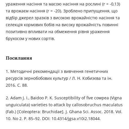
ураження насіння та масою насіння на рослині (r = -0,13)
та врожаєм насіння (r = -20). Зроблено припущення, що
відбір джерел зразків з високою врожайністю насіння та
селекція кормових бобів на високу врожайність повинні
позитивно впливати на обмеження рівня ураження
брухосом у нових сортів.
Посилання
1. Методичні рекомендації з вивчення генетичних
ресурсів зернобобових культуp / Л. Н. Кобизєва та ін.
2016. С. 88.
2. Adam J. I., Baidoo P. K. Susceptibility of five cowpea (Vigna
unguiculata) varieties to attack by callosobruchus maculatus
(Fab.) [Coleoptera: Bruchidae]. J. Ghana Sci. Assoc. 2018. Vol.
10. No 2. P. 85–92. DOI: 10.4314/jgsa.v10i2.18044.