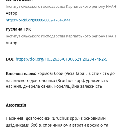
Інститут сільського господарства Карпатського регіону НААН
Автор
https://orcid.org/0000-0002-1761-0441
Руслана ГУК
Інститут сільського господарства Карпатського регіону НААН
Автор
https://doi.org/10.32636/01308521.2023-(74)-2-5
DOI:
кормові боби (Vicia faba L.), стійкість до
Ключові слова:
насіннєвого довгоносика (Bruchus spp.), ураженість
насіння, джерела ознак, кореляційна залежність
Анотація
Насіннєві довгоносики (Bruchus spp.) є основними
шкідниками бобів, спричиняючи втрати врожаю та