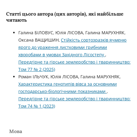
Статті цього автора (цих авторів), які найбільше
читають
Галина БІЛОВУС, Юлія ЛІСОВА, Галина МАРУХНЯК,
Оксана ВАЩИШИН,
Стійкість сортозразків ячменю
ярого до ураження листковими грибними
хворобами в умовах Західного Лісостепу
,
Передгірне та гірське землеробство і тваринництво:
Том 77 № 2 (2025)
Роман ІЛЬЧУК, Юлія ЛІСОВА, Галина МАРУХНЯК,
Характеристика генотипів вівса за основними
господарсько-біологічними показниками
,
Передгірне та гірське землеробство і тваринництво:
Том 74 № 1 (2023)
Мова