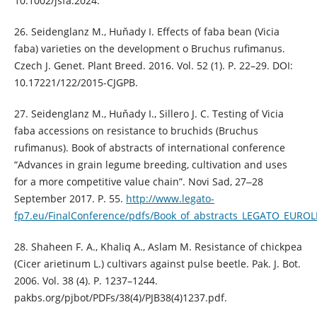
10.1002/jsfa.2024.
26. Seidenglanz M., Huňady I. Effects of faba bean (Vicia
faba) varieties on the development o Bruchus rufimanus.
Czech J. Genet. Plant Breed. 2016. Vol. 52 (1). P. 22–29. DOI:
10.17221/122/2015-CJGPB.
27. Seidenglanz M., Huňady I., Sillero J. C. Testing of Vicia
faba accessions on resistance to bruchids (Bruchus
rufimanus). Book of abstracts of international conference
“Advances in grain legume breeding, cultivation and uses
for a more competitive value chain”. Novi Sad, 27‒28
September 2017. P. 55.
http://www.legato-
fp7.eu/FinalConference/pdfs/Book_of_abstracts_LEGATO_EURO
28. Shaheen F. A., Khaliq A., Aslam M. Resistance of chickpea
(Cicer arietinum L.) cultivars against pulse beetle. Pak. J. Bot.
2006. Vol. 38 (4). P. 1237–1244.
pakbs.org/pjbot/PDFs/38(4)/PJB38(4)1237.pdf.