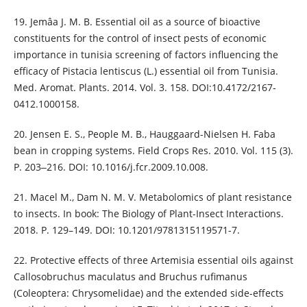
19. Jemâa J. M. B. Essential oil as a source of bioactive
constituents for the control of insect pests of economic
importance in tunisia screening of factors influencing the
efficacy of Pistacia lentiscus (L.) essential oil from Tunisia.
Med. Aromat. Plants. 2014. Vol. 3. 158. DOI:10.4172/2167-
0412.1000158.
20. Jensen E. S., People M. B., Hauggaard-Nielsen H. Faba
bean in cropping systems. Field Crops Res. 2010. Vol. 115 (3).
P. 203‒216. DOI: 10.1016/j.fcr.2009.10.008.
21. Macel M., Dam N. M. V. Metabolomics of plant resistance
to insects. In book: The Biology of Plant-Insect Interactions.
2018. P. 129–149. DOI: 10.1201/9781315119571-7.
22. Protective effects of three Artemisia essential oils against
Callosobruchus maculatus and Bruchus rufimanus
(Coleoptera: Chrysomelidae) and the extended side-effects