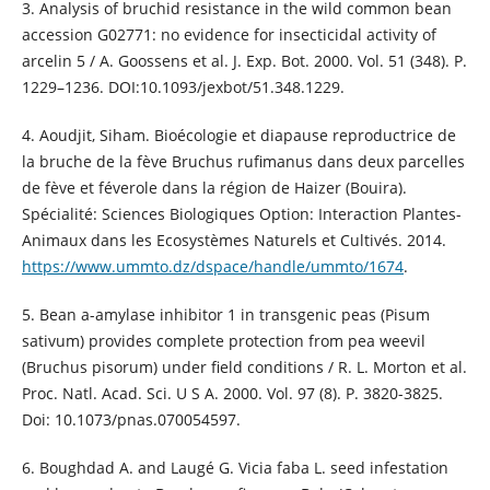
3. Analysis of bruchid resistance in the wild common bean
accession G02771: no evidence for insecticidal activity of
arcelin 5 / A. Goossens et al. J. Exp. Bot. 2000. Vol. 51 (348). P.
1229–1236. DOI:10.1093/jexbot/51.348.1229.
4. Aoudjit, Siham. Bioécologie et diapause reproductrice de
la bruche de la fève Bruchus rufimanus dans deux parcelles
de fève et féverole dans la région de Haizer (Bouira).
Spécialité: Sciences Biologiques Option: Interaction Plantes-
Animaux dans les Ecosystèmes Naturels et Cultivés. 2014.
https://www.ummto.dz/dspace/handle/ummto/1674
.
5. Bean a-amylase inhibitor 1 in transgenic peas (Pisum
sativum) provides complete protection from pea weevil
(Bruchus pisorum) under field conditions / R. L. Morton et al.
Proc. Natl. Acad. Sci. U S A. 2000. Vol. 97 (8). P. 3820-3825.
Doi: 10.1073/pnas.070054597.
6. Boughdad A. and Laugé G. Vicia faba L. seed infestation