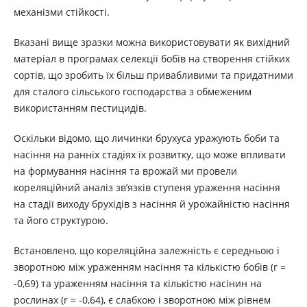
механізми стійкості.
Вказані вище зразки можна використовувати як вихідний
матеріал в програмах селекції бобів на створення стійких
сортів, що зробить їх більш привабливими та придатними
для сталого сільського господарства з обмеженим
використанням пестицидів.
Оскільки відомо, що личинки брухуса уражують боби та
насіння на ранніх стадіях їх розвитку, що може впливати
на формування насіння та врожай ми провели
кореляційний аналіз зв’язків ступеня ураження насіння
на стадії виходу брухідів з насіння й урожайністю насіння
та його структурою.
Встановлено, що кореляційна залежність є середньою і
зворотною між ураженням насіння та кількістю бобів (r =
-0,69) та ураженням насіння та кількістю насінин на
рослинах (r = -0,64), є слабкою і зворотною між рівнем