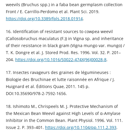
weevils (Bruchus spp.) in a faba bean germplasm collection
Front / E. Carrillo-Perdomo et al. Plant Sci. 2019.
https://doi.org/10.3389/fpls.2018.01914
.
16. Identification of resistant sources to cowpea weevil
(Callosobruchus maculatus (F.)) in Vigna sp. and inheritance
of their resistance in black gram (Vigna mungo var. mungo) /
T. K. Dongre et al. J. Stored Prod. Res. 1996. Vol. 32. P. 201–
204.
https://doi.org/10.1016/S0022-474X(96)00028-8
.
17. Insectes ravageurs des graines de légumineuses :
Biologie des Bruchinae et lutte raisonnée en Afrique / J.
Huignard et al. Éditions Quae, 2011. 145 p.
DOI:10.35690/978-2-7592-1656.
18. Ishimoto M., Chrispeels M. J. Protective Mechanism of
the Mexican Bean Weevil against High Levels of α-Amylase
Inhibitor in the Common Bean. Plant Physiol. 1996. Vol. 111.
Issue 2. P. 393–401.
https://doi.org/10.1104/pp.111.2.393
.