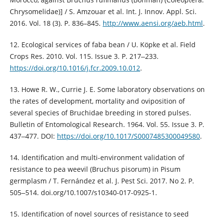
Chrysomelidae)] / S. Amzouar et al. Int. J. Innov. Appl. Sci.
2016. Vol. 18 (3). P. 836–845.
http://www.aensi.org/aeb.html
.
12. Ecological services of faba bean / U. Köpke et al. Field
Crops Res. 2010. Vol. 115. Issue 3. P. 217‒233.
https://doi.org/10.1016/j.fcr.2009.10.012
.
13. Howe R. W., Currie J. E. Some laboratory observations on
the rates of development, mortality and oviposition of
several species of Bruchidae breeding in stored pulses.
Bulletin of Entomological Research. 1964. Vol. 55. Issue 3. P.
437‒477. DOI:
https://doi.org/10.1017/S0007485300049580
.
14. Identification and multi-environment validation of
resistance to pea weevil (Bruchus pisorum) in Pisum
germplasm / T. Fernández et al. J. Pest Sci. 2017. No 2. P.
505‒514. doi.org/10.1007/s10340-017-0925-1.
15. Identification of novel sources of resistance to seed