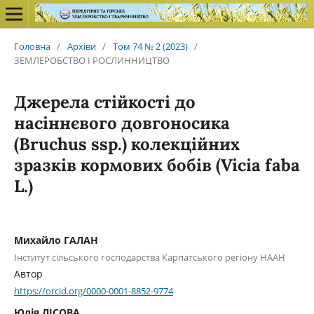
Головна
/
Архіви
/
Том 74 № 2 (2023)
/
ЗЕМЛЕРОБСТВО І РОСЛИННИЦТВО
Джерела стійкості до
насіннєвого довгоносика
(Bruchus ssp.) колекційних
зразків кормових бобів (Vicia faba
L.)
Михайло ГАЛАН
Інститут сільського господарства Карпатського регіону НААН
Автор
https://orcid.org/0000-0001-8852-9774
Юлія ЛІСОВА