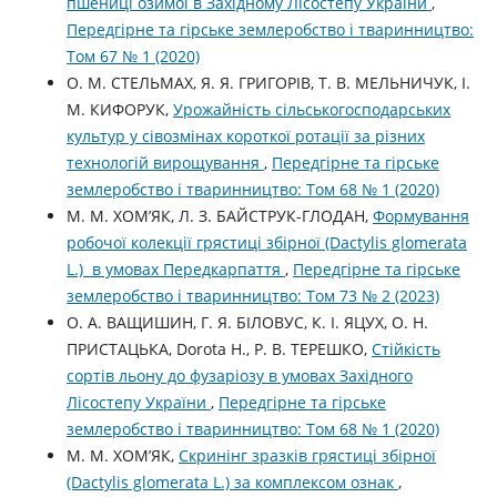
пшениці озимої в Західному Лісостепу України
,
Передгірне та гірське землеробство і тваринництво:
Том 67 № 1 (2020)
О. М. СТЕЛЬМАХ, Я. Я. ГРИГОРІВ, Т. В. МЕЛЬНИЧУК, І.
М. КИФОРУК,
Урожайність сільськогосподарських
культур у сівозмінах короткої ротації за різних
технологій вирощування
,
Передгірне та гірське
землеробство і тваринництво: Том 68 № 1 (2020)
М. М. ХОМ’ЯК, Л. З. БАЙСТРУК-ГЛОДАН,
Формування
робочої колекції грястиці збірної (Dactylis glomerata
L.) в умовах Передкарпаття
,
Передгірне та гірське
землеробство і тваринництво: Том 73 № 2 (2023)
О. А. ВАЩИШИН, Г. Я. БІЛОВУС, К. І. ЯЦУХ, О. Н.
ПРИСТАЦЬКА, Dorota H., Р. В. ТЕРЕШКО,
Стійкість
сортів льону до фузаріозу в умовах Західного
Лісостепу України
,
Передгірне та гірське
землеробство і тваринництво: Том 68 № 1 (2020)
М. М. ХОМ’ЯК,
Скринінг зразків грястиці збірної
(Dactylis glomerata L.) за комплексом ознак
,