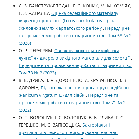
Л. З. БАЙСТРУК-ГЛОДАН, Г. С. КОНИК, М. М. ХОМ'ЯК,
Г. З. ЖАПАЛЕУ,
Оцінка селекційного матеріалу
лядвенцю рогатого (Lotus corniculatus L.) на
схилових землях Карпатського регіону
,
Передгірне
та гірське землеробство і тваринництво: Том 68 № 2
(2020)
О. Р. ПЕРЕГРИМ,
Ознакова колекція тимофіївки
лучної як джерело вихідного матеріалу для селекції
,
Передгірне та гірське землеробство і тваринництво:
Том 73 № 2 (2023)
В. В. ДРИГА, В. А. ДОРОНІН, Ю. А. КРАВЧЕНКО, В. В.
ДОРОНІН,
Підготовка насіння проса прутоподібного
(Panicum virgatum L.) для сівби
,
Передгірне та
гірське землеробство і тваринництво: Том 71 № 2
(2022)
О. П. ВОЛОЩУК, І. С. ВОЛОЩУК, В. В. ГЛИВА, Г. С.
ГЕРЕШКО, М. С. ЗАПІСОЦЬКА,
Бактеріальні
препарати в технології вирощування насіння