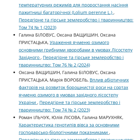
температурних режимів для проростання насіння
пажитниці багаторічної (Lolium perenne L.)
,
Передгірне та гірське землеробство і тваринництво:
Том 74 № 1 (2023)
Галина БІЛОВУС, Оксана ВАЩИШИН, Оксана
ПРИСТАЦЬКА,
Ураження ячменю озимого
основними грибними хворобами в умовах Лісостепу
Західного
,
Передгірне та гірське землеробство і
тваринництво: Том 76 № 2 (2024)
Оксана ВАЩИШИН, Галина БІЛОВУС, Оксана
ПРИСТАЦЬКА, Марія ВОРОБЕЛЬ,
Вплив абіотичних
факторів на розвиток борошнистої роси на сортах
ячменю озимого в умовах західного лісостепу
України
,
Передгірне та гірське землеробство і
тваринництво: Том 74 № 2 (2023)
Роман ІЛЬЧУК, Юлія ЛІСОВА, Галина МАРУХНЯК,
Характеристика генотипів вівса за основними
господарсько-біологічними показниками
,
Передгірне та гірське землеробство і тваринництво: