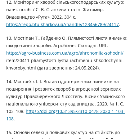
12. Моніторинг хвороб сільськогосподарських культур:
навч. посіб. / С. В. Станкевич та ін. Житомир:
Видавництво «Рута», 2022. 304 с.
https://repo.btu.kharkov.ua//handle/123456789/24117
.
13. Мостіпан Т., Гайденко О. Плямистості листя ячменю:
шкодочинні хвороби. Агробізнес Сьогодні. URL:
https://agro-business.com.ua/agro/ahronomiia-sohodni/
item/20411-pliamystosti-lystia-iachmeniu-shkodochynni-
khvoroby.html (дата звернення: 24.05.2024).
14. Мостов’як І. І. Вплив гідротермічних чинників на
поширення і розвиток хвороб в агроценозі зернових
культур Правобережного Лісостепу. Вісник Уманського
національного університету садівництва. 2020. № 1. С.
103–108.
https://doi.org/10.31395/2310-0478-2020-1-103-
108
.
15. Основи селекції польових культур на стійкість до