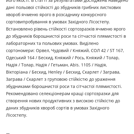
його якості. В статті за результатами досліджень наведено
дані польової стійкості до збудників грибних листкових
хвороб ячменю ярого в розсаднику конкурсного
сортовипробування в умовах Західного Лісостепу.
Встановлено рівень стійкості сортозразків ячменю ярого
до збудників борошнистої роси та сітчастої плямистості в
лабораторних та польових умовах. Виділено
сортономери: Орвел, Чудовий / Княжий, СОЛ 42 / ST 167,
Одеський 164 / Бескид, Княжий / Рось, Княжий / Толар,
Надія / Толар, Надія / Гетьман, Abis. 1105 / Надія,
Вікторіана / Бескид, Henley / Бескид, Скарлет / Заграва,
Заграва / Скарлет з груповою стійкістю до ураження
збудниками борошнистої роси та сітчастої плямистості.
Рекомендовано селекціонерам кращі сортозразки для
створення нових продуктивних з високою стійкістю до
даних збудників хвороб сортів в умовах Західного
Лісостепу.