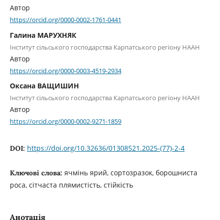
Автор
https://orcid.org/0000-0002-1761-0441
Галина МАРУХНЯК
Інститут сільського господарства Карпатського регіону НААН
Автор
https://orcid.org/0000-0003-4519-2934
Оксана ВАЩИШИН
Інститут сільського господарства Карпатського регіону НААН
Автор
https://orcid.org/0000-0002-9271-1859
https://doi.org/10.32636/01308521.2025-(77)-2-4
DOI:
ячмінь ярий, сортозразок, борошниста
Ключові слова:
роса, сітчаста плямистість, стійкість
Анотація