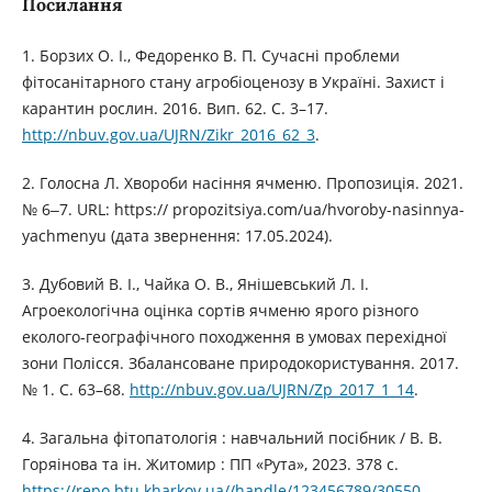
Посилання
1. Борзих О. І., Федоренко В. П. Сучасні проблеми
фітосанітарного стану агробіоценозу в Україні. Захист і
карантин рослин. 2016. Вип. 62. С. 3–17.
http://nbuv.gov.ua/UJRN/Zikr_2016_62_3
.
2. Голосна Л. Хвороби насіння ячменю. Пропозиція. 2021.
№ 6‒7. URL: https:// propozitsiya.com/ua/hvoroby-nasinnya-
yachmenyu (дата звернення: 17.05.2024).
3. Дубовий В. І., Чайка О. В., Янішевський Л. І.
Агроекологічна оцінка сортів ячменю ярого різного
еколого-географічного походження в умовах перехідної
зони Полісся. Збалансоване природокористування. 2017.
№ 1. С. 63–68.
http://nbuv.gov.ua/UJRN/Zp_2017_1_14
.
4. Загальна фітопатологія : навчальний посібник / В. В.
Горяінова та ін. Житомир : ПП «Рута», 2023. 378 с.
https://repo.btu.kharkov.ua//handle/123456789/30550
.