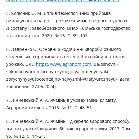
5. Колісник О. М. Вплив технологічних прийомів
вирощування на ріст і розвиток ячменю ярого в умовах
Лісостепу Правобережного. ВНАУ «Сільське господарство
та лісівництво». 2020. № 16. С. 89‒107.
6. Лавренко О. Основні шкодочинні хвороби озимого
ячменю, які спричиняють потенційно найвищі втрати
урожаю. URL:
https://www.agronom.com
. ua/osnovni-
shkodochynni-hvoroby-ozymogo-yachmenyu-yaki-
zprychynyayutpotentsijno-najvyshhi-vtraty-urozhayu/ (дата
звернення: 27.05.2024).
7. Лінчевський А. А. Ячмінь в умовах зміни клімату.
Аграрний тиждень, 2016. № 11. С. 48–51.
8. Лінчевський А. А. Ячмінь – джерело здорового способу
життя сучасної людини. Вісник аграрної науки. 2017. Том
95. № 12. С. 14–21.