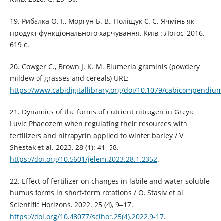
19. Рибалка О. І., Моргун Б. В., Поліщук С. С. Ячмінь як
продукт функціонального харчування. Київ : Логос, 2016.
619 с.
20. Cowger C., Brown J. K. M. Blumeria graminis (powdery
mildew of grasses and cereals) URL:
https://www.cabidigitallibrary.org/doi/10.1079/cabicompendiu
21. Dynamics of the forms of nutrient nitrogen in Greyic
Luvic Phaeozem when regulating their resources with
fertilizers and nitrapyrin applied to winter barley / V.
Shestak et al. 2023. 28 (1): 41‒58.
https://doi.org/10.5601/jelem.2023.28.1.2352
.
22. Effect of fertilizer on changes in labile and water-soluble
humus forms in short-term rotations / O. Stasiv et al.
Scientific Horizons. 2022. 25 (4), 9‒17.
https://doi.org/10.48077/scihor.25(4).2022.9-17
.