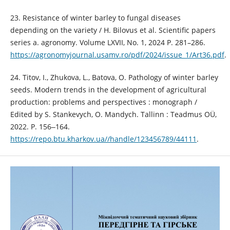
23. Resistance of winter barley to fungal diseases
depending on the variety / H. Bilovus et al. Scientific papers
series a. agronomy. Volume LXVII, No. 1, 2024 P. 281–286.
https://agronomyjournal.usamv.ro/pdf/2024/issue_1/Art36.pdf
.
24. Titov, I., Zhukova, L., Batova, O. Pathology of winter barley
seeds. Modern trends in the development of agricultural
production: problems and perspectives : monograph /
Edited by S. Stankevych, O. Mandych. Tallinn : Teadmus OÜ,
2022. P. 156‒164.
https://repo.btu.kharkov.ua//handle/123456789/44111
.