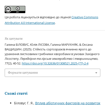
Ця робота ліцензується відповідно до ліцензії
Creative Commons
Attribution 4.0 International License
.
Як цитувати
Галина БІЛОВУС, Юлія ЛІСОВА, Галина МАРУХНЯК, & Оксана
ВАЩИШИН. (2025). Стійкість сортозразків ячменю ярого до
ураження листковими грибними хворобами в умовах Західного
Лісостепу.
Передгірне та гірське землеробство і тваринництво
,
77
(2), 40-52.
https://doi.org/10.32636/01308521.2025-(77)-2-4
Формати цитування
Схожі статті
Біловус Г. Я.,
Вплив абіотичних факторів на розвиток