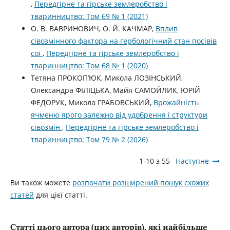
,
Передгірне та гірське землеробство і
тваринництво: Том 69 № 1 (2021)
О. В. ВАВРИНОВИЧ, О. Й. КАЧМАР,
Вплив
сівозмінного фактора на гербологічний стан посівів
сої
,
Передгірне та гірське землеробство і
тваринництво: Том 68 № 1 (2020)
Тетяна ПРОКОП’ЮК, Микола ЛОЗІНСЬКИЙ,
Олександра ФІЛІЦЬКА, Майя САМОЙЛИК, ЮРІЙ
ФЕДОРУК, Микола ГРАБОВСЬКИЙ,
Врожайність
ячменю ярого залежно від удобрення і структури
сівозмін
,
Передгірне та гірське землеробство і
тваринництво: Том 79 № 2 (2026)
1-10 з 55
Наступне
Ви також можете
розпочати розширений пошук схожих
статей
для цієї статті.
Статті цього автора (цих авторів), які найбільше