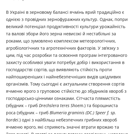
В Україні в зерновому балансі ячмінь ярий традиційно є
однією з провідних зернофуражних культур. Однак, попри
великий потенціал продуктивності культури урожайність
та валові збори його зерна невисокі й нестабільні за
роками, що зумовлено комплексом метеорологічних,
агробіологічних та агротехнічних факторів. У зв’язку з
цим, під час розробки та освоєння програм інтегрованого
захисту особливої уваги потребує добір і використання в
господарстві сортів, що виявляють стійкість проти
найпоширеніших і найнебезпечніших видів шкідливих
організмів. Тому сьогодні є актуальним створення сортів
ячменю ярого з груповою стійкістю до збудників хвороб з
господарсько-цінними ознаками. Сітчаста плямистість
(збудник – гриб
Drechslera teres Shoem
.) та борошниста
роса (збудник – гриб
Blumeria graminis
(DC.) Speer f. sp.
hordei
.) одні з найбільш небезпечних грибних хвороб
ячменю ярого, які сприяють значні втрати врожаю та