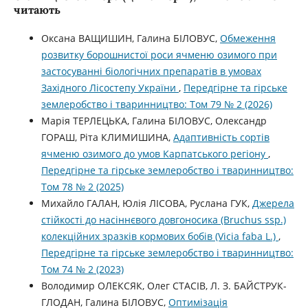
читають
Оксана ВАЩИШИН, Галина БІЛОВУС,
Обмеження
розвитку борошнистої роси ячменю озимого при
застосуванні біологічних препаратів в умовах
Західного Лісостепу України
,
Передгірне та гірське
землеробство і тваринництво: Том 79 № 2 (2026)
Марія ТЕРЛЕЦЬКА, Галина БІЛОВУС, Олександр
ГОРАШ, Ріта КЛИМИШИНА,
Адаптивність сортів
ячменю озимого до умов Карпатського регіону
,
Передгірне та гірське землеробство і тваринництво:
Том 78 № 2 (2025)
Михайло ГАЛАН, Юлія ЛІСОВА, Руслана ГУК,
Джерела
стійкості до насіннєвого довгоносика (Bruchus ssp.)
колекційних зразків кормових бобів (Vicia faba L.)
,
Передгірне та гірське землеробство і тваринництво:
Том 74 № 2 (2023)
Володимир ОЛЕКСЯК, Олег СТАСІВ, Л. З. БАЙСТРУК-
ГЛОДАН, Галина БІЛОВУС,
Оптимізація