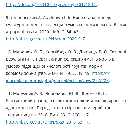
https://doi.org/10.31073/agrovisnyk201712-03
.
9. Лінчевський А. А., Легкун І. Б. Нове ставлення до
культури ячменю і селекція в умовах зміни клімату. Вісник
аграрної науки. 2020. № 9. С. 34‒42.
http://nbuv.gov.ua/UJRN/vaan_2020_9_7
.
10. Маренюк О. Б., Корнійчук О. В., Дорощук В. О. Основні
результати та перспективи селекції ячменю ярого в
умовах підвищеної кислотності ґрунтів. Корми і
кормовиробництво. 2020. № 89. С. 35‒45.
https://fri-
journal.com/index.php/journal/article/view/287/222
.
11. Марухняк А. Я., Воробйова Ю. В., Яремко В. Я.
Рейтинговий розподіл селекційних ліній ячменю ярого за
адаптивністю. Передгірне та гірське землеробство і
тваринництво. 2018. Вип. 63. С. 106–117.
http://nbuv.gov.ua/UJRN/pgzt_2018_63_11
.