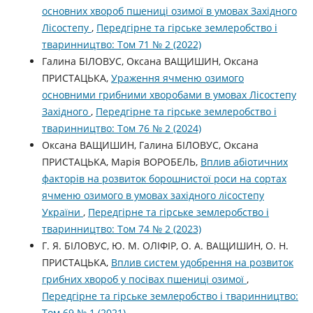
основних хвороб пшениці озимої в умовах Західного
Лісостепу
,
Передгірне та гірське землеробство і
тваринництво: Том 71 № 2 (2022)
Галина БІЛОВУС, Оксана ВАЩИШИН, Оксана
ПРИСТАЦЬКА,
Ураження ячменю озимого
основними грибними хворобами в умовах Лісостепу
Західного
,
Передгірне та гірське землеробство і
тваринництво: Том 76 № 2 (2024)
Оксана ВАЩИШИН, Галина БІЛОВУС, Оксана
ПРИСТАЦЬКА, Марія ВОРОБЕЛЬ,
Вплив абіотичних
факторів на розвиток борошнистої роси на сортах
ячменю озимого в умовах західного лісостепу
України
,
Передгірне та гірське землеробство і
тваринництво: Том 74 № 2 (2023)
Г. Я. БІЛОВУС, Ю. М. ОЛІФІР, О. А. ВАЩИШИН, О. Н.
ПРИСТАЦЬКА,
Вплив систем удобрення на розвиток
грибних хвороб у посівах пшениці озимої
,
Передгірне та гірське землеробство і тваринництво:
Том 69 № 1 (2021)