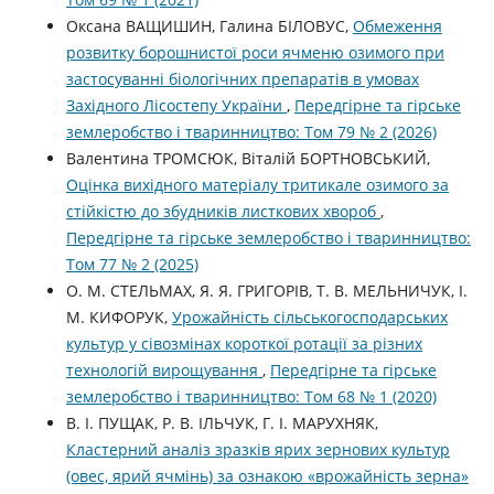
Оксана ВАЩИШИН, Галина БІЛОВУС,
Обмеження
розвитку борошнистої роси ячменю озимого при
застосуванні біологічних препаратів в умовах
Західного Лісостепу України
,
Передгірне та гірське
землеробство і тваринництво: Том 79 № 2 (2026)
Валентина ТРОМСЮК, Віталій БОРТНОВСЬКИЙ,
Оцінка вихідного матеріалу тритикале озимого за
стійкістю до збудників листкових хвороб
,
Передгірне та гірське землеробство і тваринництво:
Том 77 № 2 (2025)
О. М. СТЕЛЬМАХ, Я. Я. ГРИГОРІВ, Т. В. МЕЛЬНИЧУК, І.
М. КИФОРУК,
Урожайність сільськогосподарських
культур у сівозмінах короткої ротації за різних
технологій вирощування
,
Передгірне та гірське
землеробство і тваринництво: Том 68 № 1 (2020)
В. І. ПУЩАК, Р. В. ІЛЬЧУК, Г. І. МАРУХНЯК,
Кластерний аналіз зразків ярих зернових культур
(овес, ярий ячмінь) за ознакою «врожайність зерна»