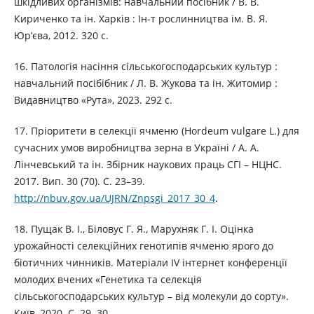
шкідливих організмів: навчальний посібник / В. В.
Кириченко та ін. Харків : Ін-т рослинництва ім. В. Я.
Юр’єва, 2012. 320 с.
16. Патологія насіння сільськогосподарських культур :
навчальний посібібник / Л. В. Жукова та ін. Житомир :
Видавництво «Рута», 2023. 292 с.
17. Пріоритети в селекції ячменю (Hordeum vulgare L.) для
сучасних умов виробництва зерна в Україні / А. А.
Лінчевський та ін. Збірник наукових праць СГІ – НЦНС.
2017. Вип. 30 (70). С. 23–39.
http://nbuv.gov.ua/UJRN/Znpsgi_2017_30_4
.
18. Пущак В. І., Біловус Г. Я., Марухняк Г. І. Оцінка
урожайності селекційних генотипів ячменю ярого до
біотичних чинників. Матеріали IV інтернет конференції
молодих вчених «Генетика та селекція
сільськогосподарських культур – від молекули до сорту».
Київ, 2020. С. 29‒30.