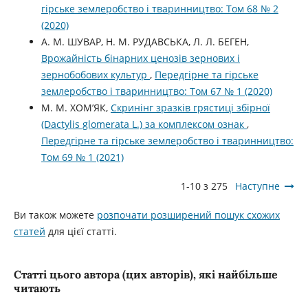
гірське землеробство і тваринництво: Том 68 № 2
(2020)
А. М. ШУВАР, Н. М. РУДАВСЬКА, Л. Л. БЕГЕН,
Врожайність бінарних ценозів зернових і
зернобобових культур
,
Передгірне та гірське
землеробство і тваринництво: Том 67 № 1 (2020)
М. М. ХОМ’ЯК,
Скринінг зразків грястиці збірної
(Dactylis glomerata L.) за комплексом ознак
,
Передгірне та гірське землеробство і тваринництво:
Том 69 № 1 (2021)
1-10 з 275
Наступне
Ви також можете
розпочати розширений пошук схожих
статей
для цієї статті.
Статті цього автора (цих авторів), які найбільше
читають