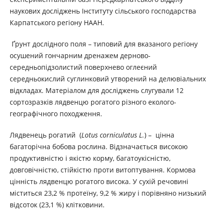
наукових досліджень Інституту сільського господарства
Карпатського регіону НААН.
Ґрунт дослідного поля – типовий для вказаного регіону
осушений гончарним дренажем дерново-
середньопідзолистий поверхнево оглеєний
середньокислий суглинковий утворений на делювіальних
відкладах. Матеріалом для досліджень слугували 12
сортозразків лядвенцю рогатого різного еколого-
географічного походження.
Лядвенець рогатий (
Lotus corniсulatus L.
) – цінна
багаторічна бобова рослина. Відзначається високою
продуктивністю і якістю корму, багатоукісністю,
довговічністю, стійкістю проти витоптування. Кормова
цінність лядвенцю рогатого висока. У сухій речовині
міститься 23,2 % протеїну, 9,2 % жиру і порівняно низький
відсоток (23,1 %) клітковини.