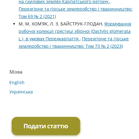
на схилових землях Карпатського регіону
,
Передгірне та гірське землеробство і тваринництво:
Том 69 № 2 (2021)
М. М. ХОМ’ЯК, Л. З. БАЙСТРУК-ГЛОДАН,
Формування
робочої колекції грястиці збірної (Dactylis glomerata
L.) в умовах Передкарпаття
,
Передгірне та гірське
землеробство і тваринництво: Том 73 № 2 (2023)
Мова
English
Українська