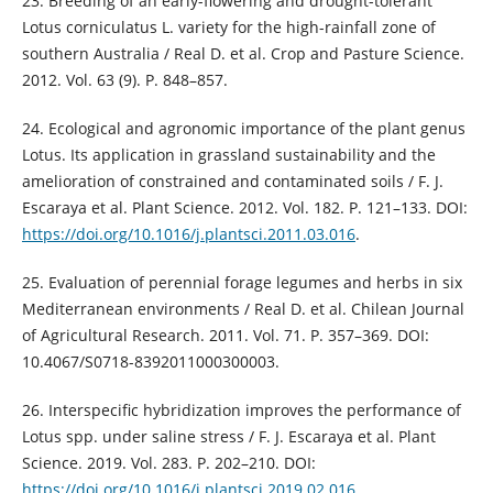
23. Breeding of an early-flowering and drought-tolerant
Lotus corniculatus L. variety for the high-rainfall zone of
southern Australia / Real D. et al. Crop and Pasture Science.
2012. Vol. 63 (9). P. 848–857.
24. Ecological and agronomic importance of the plant genus
Lotus. Its application in grassland sustainability and the
amelioration of constrained and contaminated soils / F. J.
Escaraya et al. Plant Science. 2012. Vol. 182. P. 121–133. DOI:
https://doi.org/10.1016/j.plantsci.2011.03.016
.
25. Evaluation of perennial forage legumes and herbs in six
Mediterranean environments / Real D. et al. Chilean Journal
of Agricultural Research. 2011. Vol. 71. P. 357–369. DOI:
10.4067/S0718-8392011000300003.
26. Interspecific hybridization improves the performance of
Lotus spp. under saline stress / F. J. Escaraya et al. Plant
Science. 2019. Vol. 283. P. 202–210. DOI:
https://doi.org/10.1016/j.plantsci.2019.02.016
.