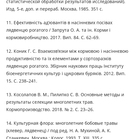
статистической обработки результатов исследований).
Изд. 5-е, доп. и перераб. Москва, 1985. 351 с.
11. Ефективність ад’ювантів в насіннєвих посівах
лядвенцю рогатого / Запрута О. А. та ін. Корми і
кормовиробництво. 2017. Вип. 84. С. 62–69.
12. Коник Г. С. Взаємозв’язки між кормовою і насіннєвою
продуктивністю та їх елементами у сортозразків
лядвенцю рогатого. Збірник наукових праць Інституту
біоенергетичних культур і цукрових буряків. 2012. Вип.
15. С. 238–241.
13. Косолапов В. М., Пилипко С. В. Основные методы и
результаты селекции многолетних трав.
Кормопроизводство. 2018. № 2. С. 23‒26.
14. Культурная флора: многолетние бобовые травы
(клевер, лядвенец) / под ред. Н. А. Мухиной, А. К.
Станкевич. Москва : Колос, 1993. Т. ХІІІ. 335 с.