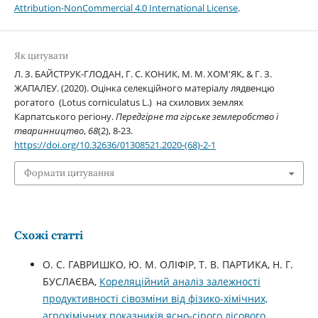
Attribution-NonCommercial 4.0 International License
.
Як цитувати
Л. З. БАЙСТРУК-ГЛОДАН, Г. С. КОНИК, М. М. ХОМ'ЯК, & Г. З.
ЖАПАЛЕУ. (2020). Оцінка селекційного матеріалу лядвенцю
рогатого (Lotus corniculatus L.) на схилових землях
Карпатського регіону.
Передгірне та гірське землеробство і
тваринництво
,
68
(2), 8-23.
https://doi.org/10.32636/01308521.2020-(68)-2-1
Формати цитування
Схожі статті
О. С. ГАВРИШКО, Ю. М. ОЛІФІР, Т. В. ПАРТИКА, Н. Г.
БУСЛАЄВА,
Кореляційний аналіз залежності
продуктивності сівозміни від фізико-хімічних,
агрохімічних показників ясно-сірого лісового