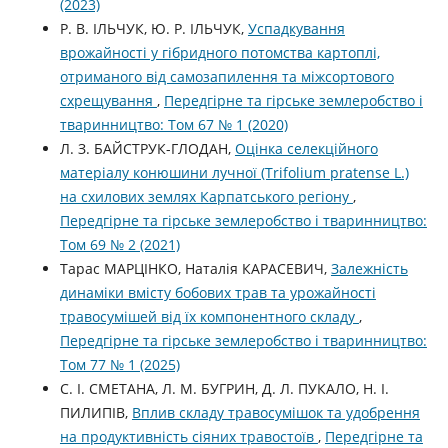
(2023)
Р. В. ІЛЬЧУК, Ю. Р. ІЛЬЧУК,
Успадкування
врожайності у гібридного потомства картоплі,
отриманого від самозапилення та міжсортового
схрещування
,
Передгірне та гірське землеробство і
тваринництво: Том 67 № 1 (2020)
Л. З. БАЙСТРУК-ГЛОДАН,
Оцінка селекційного
матерiалу конюшини лучної (Trifolium pratense L.)
на схилових землях Карпатського регіону
,
Передгірне та гірське землеробство і тваринництво:
Том 69 № 2 (2021)
Тарас МАРЦІНКО, Наталія КАРАСЕВИЧ,
Залежність
динаміки вмісту бобових трав та урожайності
травосумішей від їх компонентного складу
,
Передгірне та гірське землеробство і тваринництво:
Том 77 № 1 (2025)
С. І. СМЕТАНА, Л. М. БУГРИН, Д. Л. ПУКАЛО, Н. І.
ПИЛИПІВ,
Вплив складу травосумішок та удобрення
на продуктивність сіяних травостоїв
,
Передгірне та