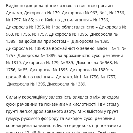
Виділено джерела цінних ознак: за висотою рослин –
Динамо, Дикоросла № 179, Дикоросла № 963, № 1, № 1756,
№ 1757, № 85; за стійкістю до вилягання – № 1756,
Дикоросла № 1395, № 1; за облиствленістю – Дикоросла №
963, № 1756, № 1757, Дикоросла № 1395, Дикоросла №
1389; за добовим приростом – Дикоросла № 1395,
Дикоросла № 1389; за врожайністю зеленої маси ‒ № 1, №
1757, Дикоросла № 1389; за врожайністю сухої речовини –
№ 1819, Дикоросла № 179, № 389, Дикоросла № 963, №
1756, № 85, Дикоросла № 1395, Дикоросла № 1389; за
врожайністю насіння – Динамо, № 1, № 1756, № 1757,
Дикоросла № 1395, Дикоросла № 1389.
Сильну кореляційну залежність виявлено між виходом
сухої речовини та показниками кислотності і вмістом у
ґрунті легкогідролізованого азоту. Між вмістом у ґрунті
гумусу, рухомого фосфору та виходом сухої речовини
кореляційна залежність була середньою, і ці показники
лише на 40‒43 % залежали один від одного. Оскільки