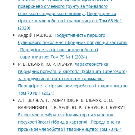
поверхнево оглеєного ґрунту за тривалого
сільськогосподарського впливу
,
Передгірне та
гірське землеробство і тваринництво: Том 68 № 1
(2020)
Андрій ПАВЛОВ,
Продуктивність першого
бульбового покоління гібридних популяцій картоплі
,
Передгірне та гірське землеробство і
тваринництво: Том 75 № 1 (2024)
Р. В. ІЛЬЧУК, Ю. Р. ІЛЬЧУК,
Характеристика
гібридних популяцій картоплі (Solanum Tuberosum)
за продуктивністю та вмістом крохмалю
,
Передгірне та гірське землеробство і тваринництво:
Том 70 № 1 (2021)
А. Г. ЗЕЛЯ, А. Т. ГАВРИЛЮК, Р. В. ІЛЬЧУК, О. В.
ВАВРИНОВИЧ, Г. В. ЗЕЛЯ, Ю. Р. ІЛЬЧУК, В. І. БУРКУТ,
Екзоосмос мембран як індикатор визначення
посухостійкості гібридів картоплі
,
Передгірне та
гірське землеробство і тваринництво: Том 73 № 1