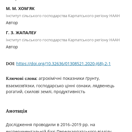
М. М. ХОМ'ЯК
Інститут сільського господарства Карпатського регіону НААН
Автор
Г. З. ЖАПАЛЕУ
Інститут сільського господарства Карпатського регіону НААН
Автор
https://doi.org/10.32636/01308521.2020-(68)-2-1
DOI:
агрохімічні показники ґрунту,
Ключові слова:
взаємозв’язки, господарсько цінні ознаки, лядвенець
рогатий, схилові землі, продуктивність
Анотація
Дослідження проводили в 2016–2019 рр. на
експериментальній базі Передкарпатського відділу