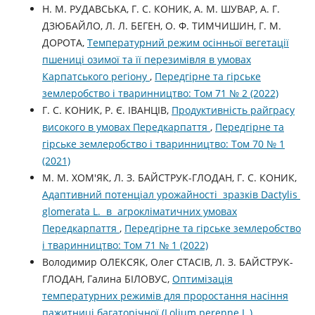
Н. М. РУДАВСЬКА, Г. С. КОНИК, А. М. ШУВАР, А. Г.
ДЗЮБАЙЛО, Л. Л. БЕГЕН, О. Ф. ТИМЧИШИН, Г. М.
ДОРОТА,
Температурний режим осінньої вегетації
пшениці озимої та її перезимівля в умовах
Карпатського регіону
,
Передгірне та гірське
землеробство і тваринництво: Том 71 № 2 (2022)
Г. С. КОНИК, Р. Є. ІВАНЦІВ,
Продуктивність райграсу
високого в умовах Передкарпаття
,
Передгірне та
гірське землеробство і тваринництво: Том 70 № 1
(2021)
М. М. ХОМ'ЯК, Л. З. БАЙСТРУК-ГЛОДАН, Г. С. КОНИК,
Адаптивний потенціал урожайності зразків Dactylis
glomerata L. в агрокліматичних умовах
Передкарпаття
,
Передгірне та гірське землеробство
і тваринництво: Том 71 № 1 (2022)
Володимир ОЛЕКСЯК, Олег СТАСІВ, Л. З. БАЙСТРУК-
ГЛОДАН, Галина БІЛОВУС,
Оптимізація
температурних режимів для проростання насіння
пажитниці багаторічної (Lolium perenne L.)
,