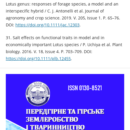
Lotus genus: responses of forage species, a model and an
interspecific hybrid / C. J. Antonelli et al. Journal of
agronomy and crop science. 2019. V. 205, Issue 1. P. 65–76.
DOI:
https://doi.org/10.1111/jac.12303
.
31. Salt effects on functional traits in model and in
economically important Lotus species / P. Uchiya et al. Plant
biology. 2016. V. 18, Issue 4. P. 703–709. DOI:
https://doi.org/10.1111/plb.12455
.