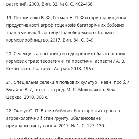
растений. 2000. Вип. 32, № 6. С. 462–468.
19. Петриченко В. Ф., Гетман Н. Я. Фактори підвищення
продуктивності агрофітоценозів багаторічних бобових
трав в умовах Лісостепу Правобережного. Корми і
кормовиробництво. 2017. Вип. 84. С. 3–9.
20. Селекція та насінництво однорічних і багаторічних
кормових трав: теоретичні та практичні аспекти / А. В.
Кохан та ін. Полтава : Астрая, 2018. 196 с.
21. Спеціальна селекція польових культур : навч. посіб. /
Бугайов В. Д. та ін. ; за ред. М. Я. Молоцького. Біла
Церква, 2010. 368 с.
22. Ткачук О. П. Вплив бобових багаторічних трав на
агроекологічний стан ґрунту. Збалансоване
природокористу-вання. 2017. № 1. С. 127–130.