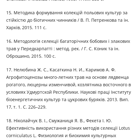
15. Методика формування колекцій польових культур за
стійкістю до біотичних чинників / В. П. Петренкова та ін.
Харків, 2015. 111 с.
16. Методологія селекції багаторічних бобових і злакових
трав у Передкарпатті : метод. рек. / Г. С. Коник та ін.
Оброшино, 2015. 100 с.
17. Нелюбина Ж. С., Касаткина Н. И., Каримов А. Ф.
Агрофитоценозы много-летних трав на основе лядвенца
рогатого, люцерны изменчивой, козлятника восточного в
условиях Удмуртской Республики. Наукові праці Інституту
біоенергетичних культур та цукрових буряків. 2013. Вип.
17, т. 1. С. 226–229.
18. Ніколайчук В. І., Смужаниця Я. В., Фекета І. Ю.
Ефективність використання різних методів селекції Lotus
corniculatus L. Физиология и биохимия культурных