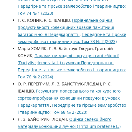
Передгірне та гірське землеробство і тваринництво:
Том 74 № 1 (2023)
Г. С. КОНИК, Р. Є. ІВАНЦІВ,
Порівняльна оцінка
продуктивності колекційних зразків пажитниці
багаторічної в Передкарпатті
,
Передгірне та гірське
землеробство і тваринництво: Том 73 № 2 (2023)
Марія ХОМ’ЯК, Л. З. Байструк-Глодан, Григорій
КОНИК,
Параметри моделі сорту грястиці збірної
(Dactylis glomerata L.) в умовах Передкарпаття
,
Передгірне та гірське землеробство і тваринництво:
Том 76 № 2 (2024)
О. Р. ПЕРЕГРИМ, Л. З. БАЙСТРУК-ГЛОДАН, Р. Є.
ІВАНЦІВ,
Результати попереднього та конкурсного
сортовипробування конюшини повзучої в умовах
Передкарпаття
,
Передгірне та гірське землеробство
і тваринництво: Том 68 № 2 (2020)
Л. З. БАЙСТРУК-ГЛОДАН,
Оцінка селекційного
матерiалу конюшини лучної (Trifolium pratense L.)