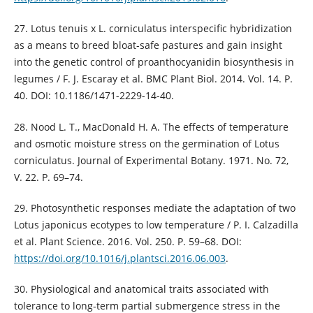
27. Lotus tenuis x L. corniculatus interspecific hybridization
as a means to breed bloat-safe pastures and gain insight
into the genetic control of proanthocyanidin biosynthesis in
legumes / F. J. Escaray et al. BMC Plant Biol. 2014. Vol. 14. P.
40. DOI: 10.1186/1471-2229-14-40.
28. Nood L. T., MacDonald H. A. The effects of temperature
and osmotic moisture stress on the germination of Lotus
corniculatus. Journal of Experimental Botany. 1971. No. 72,
V. 22. Р. 69–74.
29. Photosynthetic responses mediate the adaptation of two
Lotus japonicus ecotypes to low temperature / P. I. Calzadilla
et al. Plant Science. 2016. Vol. 250. P. 59–68. DOI:
https://doi.org/10.1016/j.plantsci.2016.06.003
.
30. Physiological and anatomical traits associated with
tolerance to long‐term partial submergence stress in the