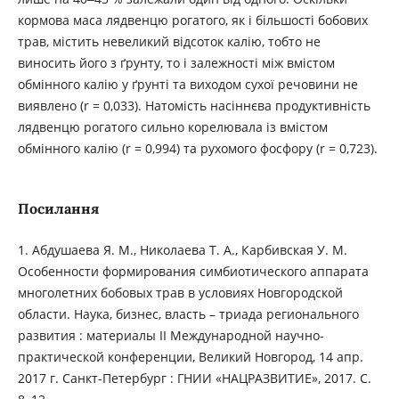
кормова маса лядвенцю рогатого, як і більшості бобових
трав, містить невеликий відсоток калію, тобто не
виносить його з ґрунту, то і залежності між вмістом
обмінного калію у ґрунті та виходом сухої речовини не
виявлено (r = 0,033). Натомість насіннєва продуктивність
лядвенцю рогатого сильно корелювала із вмістом
обмінного калію (r = 0,994) та рухомого фосфору (r = 0,723).
Посилання
1. Абдушаева Я. М., Николаева Т. А., Карбивская У. М.
Особенности формирования симбиотического аппарата
многолетних бобовых трав в условиях Новгородской
области. Наука, бизнес, власть – триада регионального
развития : материалы ІІ Международной научно-
практической конференции, Великий Новгород, 14 апр.
2017 г. Санкт-Петербург : ГНИИ «НАЦРАЗВИТИЕ», 2017. С.