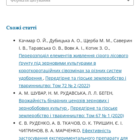
Формати цитування
Схожі статті
Качмар О. Й., Дубицька А. О., Щерба М. М., Саверин
І. В., Таравська О. В., Вовк А. І., Котик З. О.,
Перерозподіл елементів живлення сірого лісового
ґрунту під зерновими культурами в
короткоротаційних сівозмінах за різних систем
удобрення
,
Передгірне та гірське землеробство і
тваринництво: Том 72 № 2 (2022)
А. М. ШУВАР, Н. М. РУДАВСЬКА, Л. Л. БЕГЕН,
Врожайність бінарних ценозів зернових і
зернобобових культур
,
Передгірне та гірське
землеробство і тваринництво: Том 67 № 1 (2020)
Є. В. РУДЕНКО, А. В. ТКАЧОВ, О. К. ТРИШИН, Є. І.
ЧИГРИНОВ, В. А. МАРЧЕНКО,
Ефективність
застосування експериментального препарату для