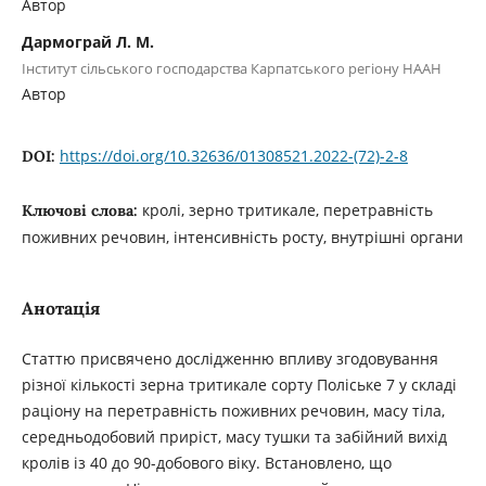
Автор
Дармограй Л. М.
Інститут сільського господарства Карпатського регіону НААН
Автор
https://doi.org/10.32636/01308521.2022-(72)-2-8
DOI:
кролі, зерно тритикале, перетравність
Ключові слова:
поживних речовин, інтенсивність росту, внутрішні органи
Анотація
Статтю присвячено дослідженню впливу згодовування
різної кількості зерна тритикале сорту Поліське 7 у складі
раціону на перетравність поживних речовин, масу тіла,
середньодобовий приріст, масу тушки та забійний вихід
кролів із 40 до 90-добового віку. Встановлено, що