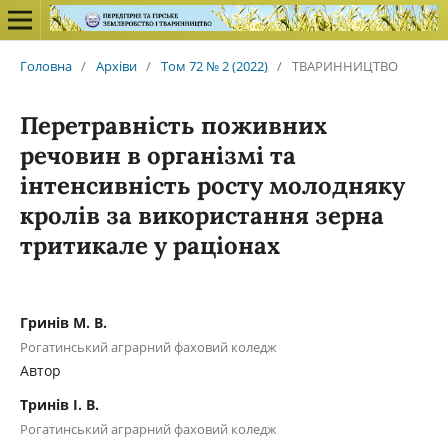
Головна
/
Архіви
/
Том 72 № 2 (2022)
/
ТВАРИННИЦТВО
Перетравність поживних
речовин в організмі та
інтенсивність росту молодняку
кролів за використання зерна
тритикале у раціонах
Гринів М. В.
Рогатинський аграрний фаховий коледж
Автор
Тринів І. В.
Рогатинський аграрний фаховий коледж