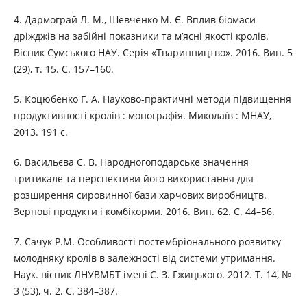
4. Дармограй Л. М., Шевченко М. Є. Вплив біомаси
дріжджів на забійні показники та м’ясні якості кролів.
Вісник Сумського НАУ. Серія «Тваринництво». 2016. Вип. 5
(29), т. 15. С. 157–160.
5. Коцюбенко Г. А. Науково-практичні методи підвищення
продуктивності кролів : монографія. Миколаїв : МНАУ,
2013. 191 с.
6. Васильєва С. В. Народногоподарське значення
тритикале та перспективи його використання для
розширення сировинної бази харчових виробництв.
Зернові продукти і комбікорми. 2016. Вип. 62. С. 44–56.
7. Сачук Р.М. Особливості постембріонального розвитку
молодняку кролів в залежності від системи утримання.
Наук. вісник ЛНУВМБТ імені С. З. Ґжицького. 2012. Т. 14, №
3 (53), ч. 2. С. 384–387.