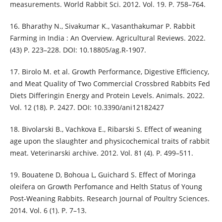
measurements. World Rabbit Sci. 2012. Vol. 19. P. 758–764.
16. Bharathy N., Sivakumar K., Vasanthakumar P. Rabbit
Farming in India : An Overview. Agricultural Reviews. 2022.
(43) P. 223–228. DOI: 10.18805/ag.R-1907.
17. Birolo M. et al. Growth Performance, Digestive Efficiency,
and Meat Quality of Two Commercial Crossbred Rabbits Fed
Diets Differingin Energy and Protein Levels. Animals. 2022.
Vol. 12 (18). P. 2427. DOI: 10.3390/ani12182427
18. Bivolarski B., Vachkova E., Ribarski S. Effect of weaning
age upon the slaughter and physicochemical traits of rabbit
meat. Veterinarski archive. 2012. Vol. 81 (4). P. 499–511.
19. Bouatene D, Bohoua L, Guichard S. Effect of Moringa
oleifera on Growth Perfomance and Helth Status of Young
Post-Weaning Rabbits. Research Journal of Poultry Sciences.
2014. Vol. 6 (1). P. 7–13.