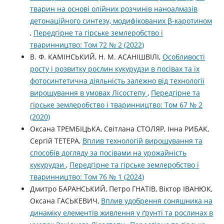
тварин на основі олійних розчинів наноалмазів
детонаційного синтезу, модифікованих β-каротином
,
Передгірне та гірське землеробство і
тваринництво: Том 72 № 2 (2022)
В. Ф. КАМІНСЬКИЙ, Н. М. АСАНІШВІЛІ,
Особливості
росту і розвитку рослин кукурудзи в посівах та їх
фотосинтетична діяльність залежно від технології
вирощування в умовах Лісостепу
,
Передгірне та
гірське землеробство і тваринництво: Том 67 № 2
(2020)
Оксана ТРЕМБІЦЬКА, Світлана СТОЛЯР, Інна РИБАК,
Сергій ТЕТЕРА,
Вплив технологій вирощування та
способів догляду за посівами на урожайність
кукурудзи
,
Передгірне та гірське землеробство і
тваринництво: Том 76 № 1 (2024)
Дмитро БАРАНСЬКИЙ, Петро ГНАТІВ, Віктор ІВАНЮК,
Оксана ГАСЬКЕВИЧ,
Вплив удобрення соняшника на
динаміку елементів живлення у ґрунті та рослинах в