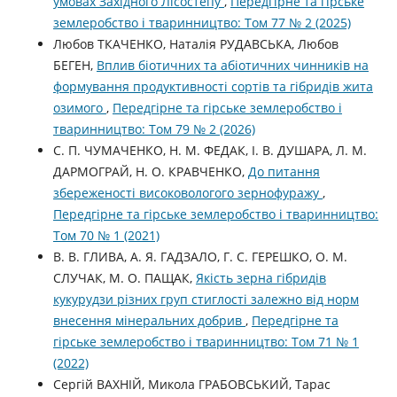
умовах Західного Лісостепу
,
Передгірне та гірське
землеробство і тваринництво: Том 77 № 2 (2025)
Любов ТКАЧЕНКО, Наталія РУДАВСЬКА, Любов
БЕГЕН,
Вплив біотичних та абіотичних чинників на
формування продуктивності сортів та гібридів жита
озимого
,
Передгірне та гірське землеробство і
тваринництво: Том 79 № 2 (2026)
С. П. ЧУМАЧЕНКО, Н. М. ФЕДАК, І. В. ДУШАРА, Л. М.
ДАРМОГРАЙ, Н. О. КРАВЧЕНКО,
До питання
збереженості високовологого зернофуражу
,
Передгірне та гірське землеробство і тваринництво:
Том 70 № 1 (2021)
В. В. ГЛИВА, А. Я. ГАДЗАЛО, Г. С. ГЕРЕШКО, О. М.
СЛУЧАК, М. О. ПАЩАК,
Якість зерна гібридів
кукурудзи різних груп стиглості залежно від норм
внесення мінеральних добрив
,
Передгірне та
гірське землеробство і тваринництво: Том 71 № 1
(2022)
Сергій ВАХНІЙ, Микола ГРАБОВСЬКИЙ, Тарас