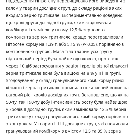
надходження Нітрогену перевищувало його виведення з
калом у тварин дослідних груп, до складу раціонів яких
входило зерно тритикале. Експериментально доведено,
що кролі другої дослідної групи, яким згодовували
комбікорм із заміною у ньому 12,5 % зернового
компонента зерном тритикале, краще перетравлювали
Нітроген корму на 1,39 г, або 5,15 % (Р˂0,05), порівняно з
контрольною групою. Маса тіла тварин усіх груп у
підготовчий період була майже однаковою, проте вже
через 10 діб застосування у раціоні кролів різної кількості
зерна тритикале вона була вищою на 8 % у ІІ і IІІ групі.
Згодовування у складі гранульованого комбікорму різної
кількості зерна тритикале проявило позитивний вплив на
ваговий ріст кролів дослідних груп. Встановлено, що як на
50-ту, так і 90-ту добу інтенсивність росту була найвищою
у кролів IІ дослідної групи, яким замінювали 12,5 % зерна
тритикале у складі гранульованого комбікорму, порівняно
з контролем. У тварин ІІ і IІІ дослідних груп, які споживали
гранульований комбікорм з вмістом 12,5 та 35 % зерна