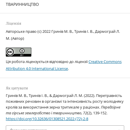
ТВАРИННИЦТВО
Ліцензія
Авторське право (c) 2022 Гринів М. В., Тринів І. В., Дармограй Л.
М. (Автор)
Ця робота ліцензується відповідно до ліцензії
Creative Commons
Attribution 4.0 International License
.
Як цитувати
Гринів М. В., Тринів І. В., & Дармограй Л. М. (2022). Перетравність
поживних речовин в організмі та інтенсивність росту молодняку
кролів за використання зерна тритикале у раціонах.
Передгірне
та гірське землеробство і тваринництво
,
72
(2), 139-152.
https://doi.org/10.32636/01308521.2022-(72)-2-8