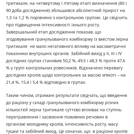
тритикале, на четвертому і п’ятому етапі визначення (80 і
90 доба дослідження) збільшився абсолютний приріст на
1,3 та 1,2 % порівняно з контрольною групою. Це свідчить
про підвищення інтенсивності їхнього росту.
Завершальний етап дослідження показав, що
згодовування гранульованого комбікорму із вмістом зерна
тритикале не мало негативного впливу на масометричні
показники внутрішніх органів. Забійний вихід у ІІ, ІІІ і ІV
дослідних групах становив 50,2 %, 49,5 і 48,3 % проти 47,6
% у групі контрольних ровесників. Відзначено перевагу
дослідних кролів щодо контрольних за масою м’якоті – на
21,4 %, 15,4 і 5,4 % відповідно в групах.
Таким чином, отримані результати свідчать, що введення
до раціону у складі гранульованого комбікорму різних
кількостей зерна тритикале суттєво впливає на ступінь
перетравлення і засвоєння поживних речовин в
організмі молодняку кролів, інтенсивність росту, масу
тушки та забійний вихід. Це означає, що в раціони кролів