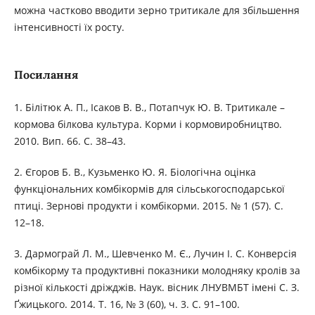
можна частково вводити зерно тритикале для збільшення
інтенсивності їх росту.
Посилання
1. Білітюк А. П., Ісаков В. В., Потапчук Ю. В. Тритикале –
кормова білкова культура. Корми і кормовиробництво.
2010. Вип. 66. C. 38–43.
2. Єгоров Б. В., Кузьменко Ю. Я. Біологічна оцінка
функціональних комбікормів для сільськогосподарської
птиці. Зернові продукти і комбікорми. 2015. № 1 (57). С.
12–18.
3. Дармограй Л. М., Шевченко М. Є., Лучин І. С. Конверсія
комбікорму та продуктивні показники молодняку кролів за
різної кількості дріжджів. Наук. вісник ЛНУВМБТ імені С. З.
Ґжицького. 2014. Т. 16, № 3 (60), ч. 3. С. 91–100.