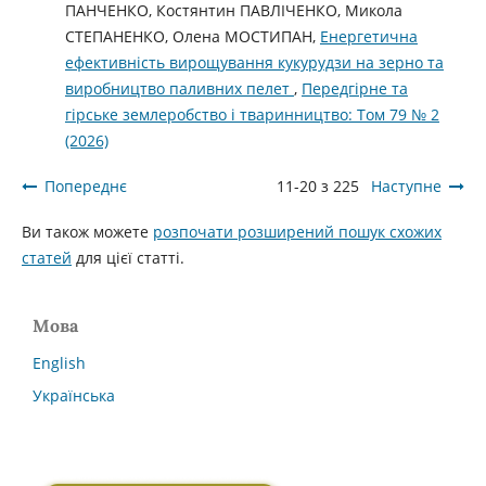
ПАНЧЕНКО, Костянтин ПАВЛІЧЕНКО, Микола
СТЕПАНЕНКО, Олена МОСТИПАН,
Енергетична
ефективність вирощування кукурудзи на зерно та
виробництво паливних пелет
,
Передгірне та
гірське землеробство і тваринництво: Том 79 № 2
(2026)
Попереднє
11-20 з 225
Наступне
Ви також можете
розпочати розширений пошук схожих
статей
для цієї статті.
Мова
English
Українська