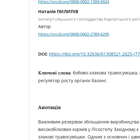
https://orcid.org/0000-0002-1309-6924
Наталія ПИЛИПІВ
Інститут сільського господарства Карпатського ре
Автор
https://orcid.org/0000-0002-2789-6295
https://doi.org/10.32636/01308521.2025-(77
DOI:
бобово-злакова травосумішка, 
Ключові слова:
регулятор росту органік баланс
Анотація
Важливим резервом збільшення виробництва 
високобілкових кормів у Лісостепу Західному є
злакові травосумішки. Одним з основних і шв