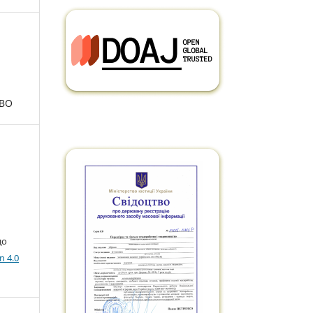
ТВО
до
n 4.0