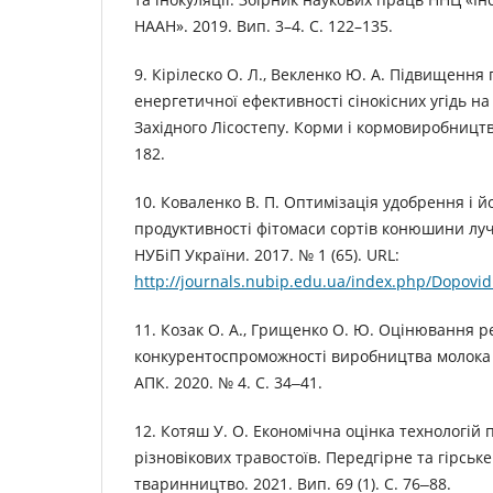
НААН». 2019. Вип. 3–4. С. 122–135.
9. Кірілеско О. Л., Векленко Ю. А. Підвищення
енергетичної ефективності сінокісних угідь н
Західного Лісостепу. Корми і кормовиробництво
182.
10. Коваленко В. П. Оптимізація удобрення і й
продуктивності фітомаси сортів конюшини лучн
НУБіП України. 2017. № 1 (65). URL:
http://journals.nubip.edu.ua/index.php/Dopovidi
11. Козак О. А., Грищенко О. Ю. Оцінювання р
конкурентоспроможності виробництва молока в
АПК. 2020. № 4. С. 34‒41.
12. Котяш У. О. Економічна оцінка технологій
різновікових травостоїв. Передгірне та гірськ
тваринництво. 2021. Вип. 69 (1). С. 76‒88.