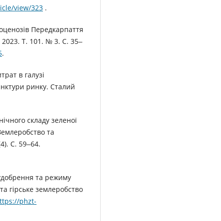
ticle/view/323
.
тоценозів Передкарпаття
2023. Т. 101. № 3. С. 35‒
5
.
трат в галузі
юнктури ринку. Сталий
анічного складу зеленої
 Землеробство та
4). С. 59‒64.
 удобрення та режиму
 та гірське землеробство
ttps://phzt-