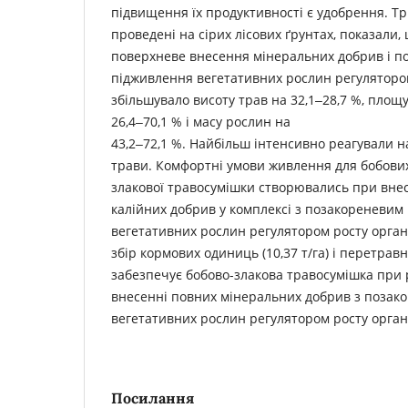
підвищення їх продуктивності є удобрення. Тр
проведені на сірих лісових ґрунтах, показали
поверхневе внесення мінеральних добрив і п
підживлення вегетативних рослин регулятором
збільшувало висоту трав на 32,1‒28,7 %, площу
26,4‒70,1 % і масу рослин на
43,2‒72,1 %. Найбільш інтенсивно реагували н
трави. Комфортні умови живлення для бобови
злакової травосумішки створювались при вне
калійних добрив у комплексі з позакореневи
вегетативних рослин регулятором росту орга
збір кормових одиниць (10,37 т/га) і перетравно
забезпечує бобово-злакова травосумішка при
внесенні повних мінеральних добрив з поза
вегетативних рослин регулятором росту орган
Посилання