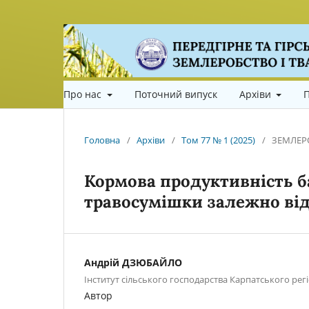
Про нас
Поточний випуск
Архіви
П
Головна
/
Архіви
/
Том 77 № 1 (2025)
/
ЗЕМЛЕР
Кормова продуктивність б
травосумішки залежно ві
Андрій ДЗЮБАЙЛО
Інститут сільського господарства Карпатського ре
Автор