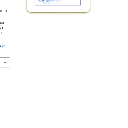
ПІВ.
вої
ня.
і
25-