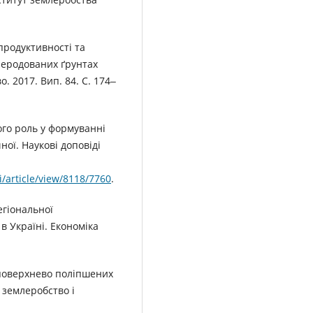
 продуктивності та
а еродованих ґрунтах
. 2017. Вип. 84. С. 174‒
ого роль у формуванні
ої. Наукові доповіді
/article/view/8118/7760
.
егіональної
 Україні. Економіка
 поверхнево поліпшених
е землеробство і