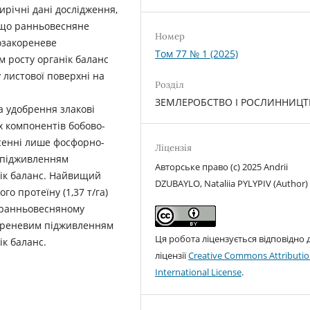
ирічні дані дослідження,
, що ранньовесняне
Номер
озакореневе
Том 77 № 1 (2025)
 росту органік баланс
 листової поверхні на
Розділ
ЗЕМЛЕРОБСТВО І РОСЛИННИЦ
а удобрення злакові
х компонентів бобово-
сенні лише фосфорно-
Ліцензія
м підживленням
Авторське право (c) 2025 Andrii
нік баланс. Найвищий
DZUBAYLO, Nataliia PYLYPIV (Author)
го протеїну (1,37 т/га)
 ранньовесняному
кореневим підживленням
Ця робота ліцензується відповідно 
ік баланс.
ліцензії
Creative Commons Attributio
International License
.