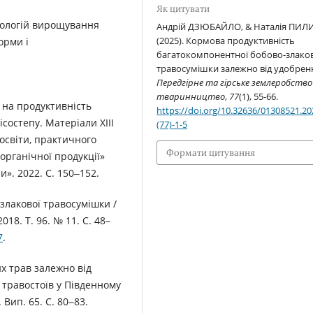
Як цитувати
хнологій вирощування
Андрій ДЗЮБАЙЛО, & Наталія ПИЛИ
(2025). Кормова продуктивність
орми і
багатокомпонентної бобово-злако
травосумішки залежно від удобрен
Передгірне та гірське землеробство 
тваринництво
,
77
(1), 55-66.
в на продуктивність
https://doi.org/10.32636/01308521.20
состепу. Матеріали ХІІІ
(77)-1-5
 освіти, практичного
Формати цитування
органічної продукції»
и». 2022. С. 150‒152.
злакової травосумішки /
018. Т. 96. № 11. С. 48–
7
.
их трав залежно від
 травостоїв у Південному
Вип. 65. С. 80‒83.