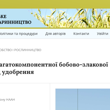
олітики та процедури
Для авторів
Контакти
Увійти
ОБСТВО І РОСЛИННИЦТВО
агатокомпонентної бобово-злакової
д удобрення
гіону НААН