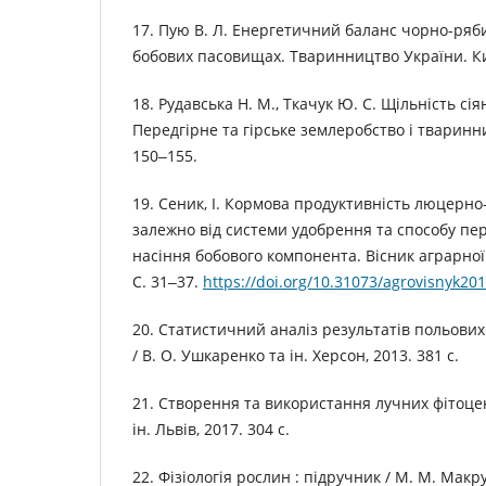
17. Пую В. Л. Енергетичний баланс чорно-ряби
бобових пасовищах. Тваринництво України. Київ
18. Рудавська Н. М., Ткачук Ю. С. Щільність сія
Передгірне та гірське землеробство і тваринни
150‒155.
19. Сеник, І. Кормова продуктивність люцерно
залежно від системи удобрення та способу пе
насіння бобового компонента. Вісник аграрної н
C. 31‒37.
https://doi.org/10.31073/agrovisnyk20
20. Статистичний аналіз результатів польових 
/ В. О. Ушкаренко та ін. Херсон, 2013. 381 с.
21. Створення та використання лучних фітоцено
ін. Львів, 2017. 304 с.
22. Фізіологія рослин : підручник / М. М. Макру