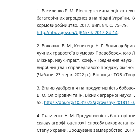
1. Василенко Р. М. Біоенергетична оцінка те
багаторічних агроценозів на півдні України. К
кормовиробництво. 2017. Вип. 84. С. 75‒79.
http://nbuv.gov.ua/UJRN/kik_2017_84_14
.
2. Волошин В. М., Копитець Н. Г. Вплив добри
лучних травостоїв в умовах Правобережного Лі
Міжнар. наук.-практ. конф. «Поєднання науки,
виробництва і справедливого продажу якісної 
(Чабани, 23 черв. 2022 р.). Вінниця : ТОВ «Твор
3. Вплив удобрення на продуктивність бобово-
В. О. Оліфірович та ін. Вісник аграрної науки. 2
53.
https://doi.org/10.31073/agrovisnyk201811-0
4. Гальченко Н. М. Продуктивність багаторічн
складу агрофітоценозу і способу використання
Степу України. Зрошуване землеробство. 2017. 