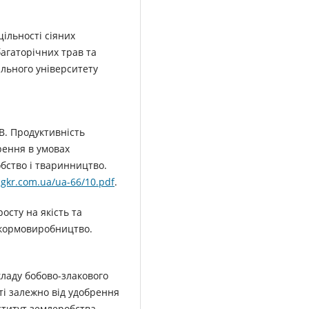
щільності сіяних
багаторічних трав та
ального університету
 В. Продуктивність
рення в умовах
бство і тваринництво.
isgkr.com.ua/ua-66/10.pdf
.
росту на якість та
і кормовиробництво.
кладу бобово-злакового
ті залежно від удобрення
нститут землеробства