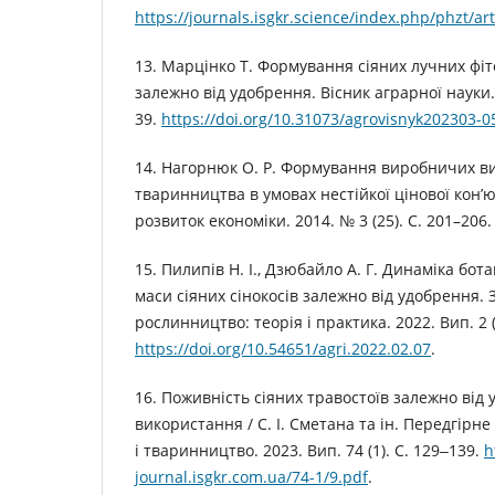
https://journals.isgkr.science/index.php/phzt/ar
13. Марцінко Т. Формування сіяних лучних фі
залежно від удобрення. Вісник аграрної науки. 
39.
https://doi.org/10.31073/agrovisnyk202303-0
14. Нагорнюк О. Р. Формування виробничих ви
тваринництва в умовах нестійкої цінової кон’
розвиток економіки. 2014. № 3 (25). С. 201–206.
15. Пилипів Н. І., Дзюбайло А. Г. Динаміка бот
маси сіяних сінокосів залежно від удобрення.
рослинництво: теорія і практика. 2022. Вип. 2 (
https://doi.org/10.54651/agri.2022.02.07
.
16. Поживність сіяних травостоїв залежно від
використання / С. І. Сметана та ін. Передгірне
і тваринництво. 2023. Вип. 74 (1). С. 129‒139.
h
journal.isgkr.com.ua/74-1/9.pdf
.