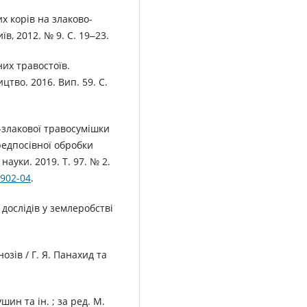
х корів на злаково-
, 2012. № 9. С. 19‒23.
них травостоїв.
цтво. 2016. Вип. 59. С.
-злакової травосумішки
редпосівної обробки
ауки. 2019. Т. 97. № 2.
1902-04
.
дослідів у землеробстві
зів / Г. Я. Панахид та
шин та ін. ; за ред. М.