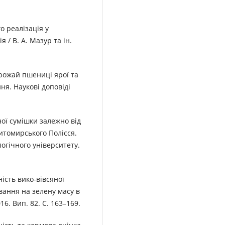
o реалізація у
 / В. А. Мазур та ін.
урожай пшениці ярої та
я. Наукові доповіді
ної сумішки залежно від
итомирського Полісся.
огічного університету.
ність вико-вівсяної
вання на зелену масу в
6. Вип. 82. С. 163–169.