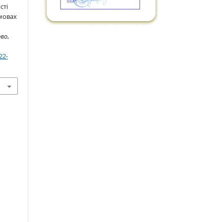
сті
умовах
тво
,
22-