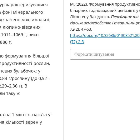
М. (2022). Формування продуктивно
тур характеризувалися
бінарних і одновидових ценозів в 
а фоні мінерального
Лісостепу Західного.
Передгірне та
 відзначено максимальні
гірське землеробство і тваринниц
ля люпино-вівсяних
72
(2), 47-63.
1011–1069 г, вико-
https://doi.org/10.32636/01308521.20
(72)-2-3
886 г.
Формати цитування
о формування більшої
, продуктивності рослин,
невих бульбочок: у
,84 г/рослину (до 0,52–
,29–2,36 г). В
ли таку ж
на 1 млн сх. нас./га у
я кількості зерен у