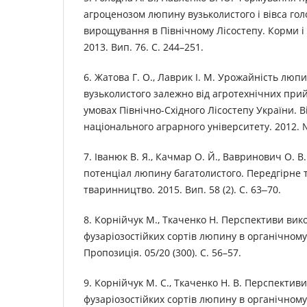
агроценозом люпину вузьколистого і вівса гол
вирощування в Північному Лісостепу. Корми 
2013. Вип. 76. С. 244–251.
6. Жатова Г. О., Лаврик І. М. Урожайність люпи
вузьколистого залежно від агротехнічних при
умовах Північно-Східного Лісостепу України. В
національного аграрного університету. 2012. №
7. Іванюк В. Я., Качмар О. Й., Вавринович О. 
потенціал люпину багатолистого. Передгірне т
тваринництво. 2015. Вип. 58 (2). С. 63‒70.
8. Корнійчук М., Ткаченко Н. Перспективи ви
фузаріозостійких сортів люпину в органічному
Пропозиція. 05/20 (300). С. 56–57.
9. Корнійчук М. С., Ткаченко Н. В. Перспекти
фузаріозостійких сортів люпину в органічному