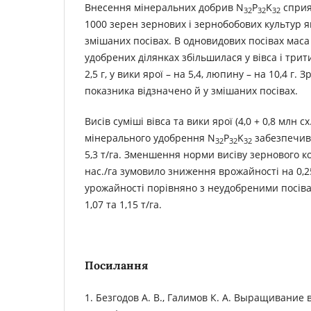
Внесення мінеральних добрив N
P
K
сприя
32
32
32
1000 зерен зернових і зернобобових культур як
змішаних посівах. В одновидових посівах маса
удобрених ділянках збільшилася у вівса і трити
2,5 г, у вики ярої – на 5,4, люпину – на 10,4 г.
показника відзначено й у змішаних посівах.
Висів суміші вівса та вики ярої (4,0 + 0,8 млн сх
мінерального удобрення N
P
K
забезпечив
32
32
32
5,3 т/га. Зменшення норми висіву зернового к
нас./га зумовило зниження врожайності на 0,25
урожайності порівняно з неудобреними посіва
1,07 та 1,15 т/га.
Посилання
1. Безгодов А. В., Галимов К. А. Выращивание