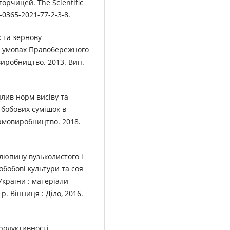
рчицей. The Scientific
5-0365-2021-77-2-3-8.
к та зернову
в умовах Правобережного
овиробництво. 2013. Вип.
Вплив норм висіву та
-бобових сумішок в
рмовиробництво. 2018.
 люпину вузьколистого і
бобові культури та соя
країни : матеріали
р. Вінниця : Діло, 2016.
продуктивності