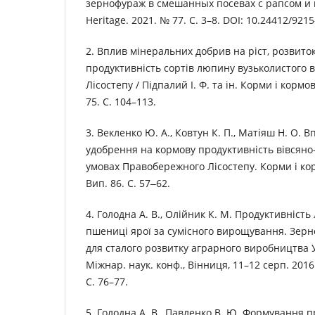
зернофураж в смешанных посевах с рапсом и го
Heritage. 2021. № 77. С. 3–8. DOI: 10.24412/921
2. Вплив мінеральних добрив на ріст, розвито
продуктивність сортів люпину вузьколистого 
Лісостепу / Підпалий І. Ф. та ін. Корми і корм
75. С. 104–113.
3. Векленко Ю. А., Ковтун К. П., Матіяш Н. О. 
удобрення на кормову продуктивність вівсяно
умовах Правобережного Лісостепу. Корми і ко
Вип. 86. С. 57‒62.
4. Голодна А. В., Олійник К. М. Продуктивність
пшениці ярої за сумісного вирощування. Зерно
для сталого розвитку аграрного виробництва У
Міжнар. наук. конф., Вінниця, 11–12 серп. 2016 
С. 76–77.
5. Голодна А. В., Павленко В. Ю. Формування 