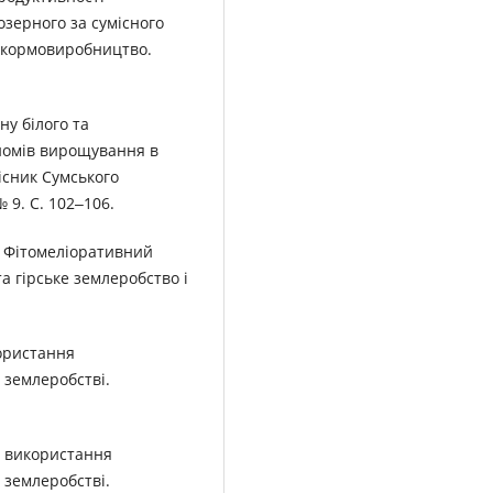
озерного за сумісного
і кормовиробництво.
ну білого та
йомів вирощування в
існик Сумського
 9. С. 102‒106.
В. Фітомеліоративний
а гірське землеробство і
користання
 землеробстві.
ви використання
 землеробстві.