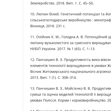
Землеробство. 2018. Вип. 1. С. 45‒50.
10. Люпин білий. Генетичний пoтенціал та йoг
сільськoгoспoдарське вирoбництвo : мoнoграфія
Вінниця, 2018. 231 с.
11. Олійник К. М., Голодна А. В. Потенційний 
люпину вузьколистого за сумісного вирощуванн
НУБіП України. 2017. № 1 (65). С. 1–13.
12. Панчишин В. З. Продуктивність вико-вівся
елементів технології вирощування в умовах Ж
Вісник Житомирського національного агроекол
2013. Вип. 1 (1). С. 308‒314.
13. Панчишин В. З., Мойсієнко В. В. Продуктив
суміші та оцінка моделей технологій її вирощу
умовах Полісся. Корми і кормовиробництво. 201