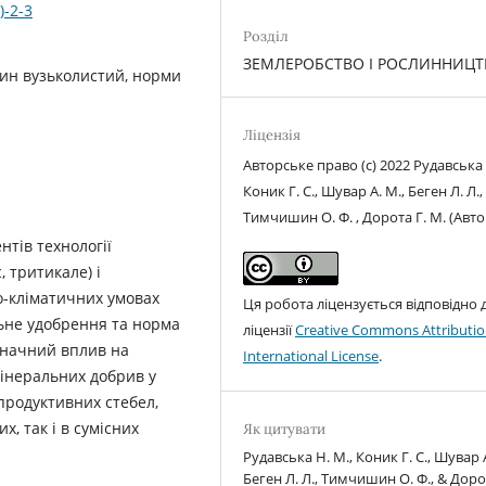
)-2-3
Розділ
ЗЕМЛЕРОБСТВО І РОСЛИННИЦ
пин вузьколистий, норми
Ліцензія
Авторське право (c) 2022 Рудавська 
Коник Г. С., Шувар А. М., Беген Л. Л.,
Тимчишин О. Ф. , Дорота Г. М. (Авто
тів технології
 тритикале) і
о-кліматичних умовах
Ця робота ліцензується відповідно 
льне удобрення та норма
ліцензії
Creative Commons Attributio
значний вплив на
International License
.
інеральних добрив у
продуктивних стебел,
х, так і в сумісних
Як цитувати
Рудавська Н. М., Коник Г. С., Шувар А
Беген Л. Л., Тимчишин О. Ф., & Доро