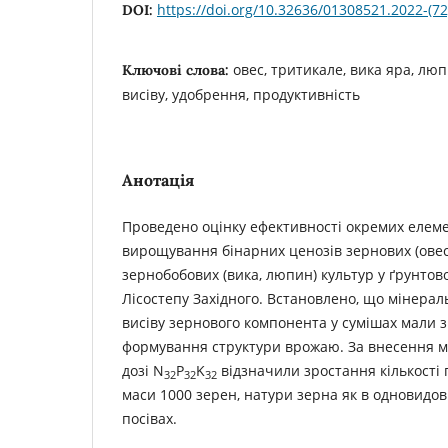
https://doi.org/10.32636/01308521.2022-(72
DOI:
овес, тритикале, вика яра, лю
Ключові слова:
висіву, удобрення, продуктивність
Анотація
Проведено оцінку ефективності окремих елемен
вирощування бінарних ценозів зернових (овес,
зернобобових (вика, люпин) культур у ґрунтов
Лісостепу Західного. Встановлено, що мінера
висіву зернового компонента у сумішах мали 
формування структури врожаю. За внесення м
дозі N
P
K
відзначили зростання кількості 
32
32
32
маси 1000 зерен, натури зерна як в одновидови
посівах.