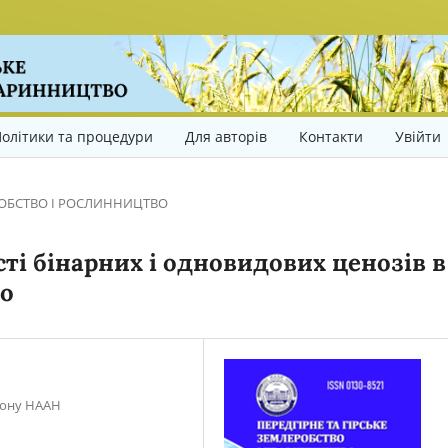
олітики та процедури
Для авторів
Контакти
Увійти
ОБСТВО І РОСЛИННИЦТВО
і бінарних і одновидових ценозів в
го
гіону НААН