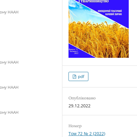
гіону НААН
гіону НААН
pdf
гіону НААН
Опубліковано
29.12.2022
гіону НААН
Номер
Том 72 № 2 (2022)