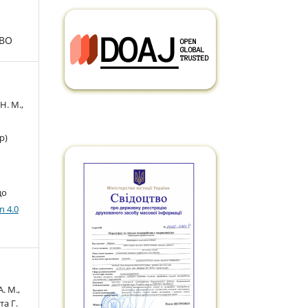
ТВО
Н. М.,
р)
до
n 4.0
. М.,
та Г.