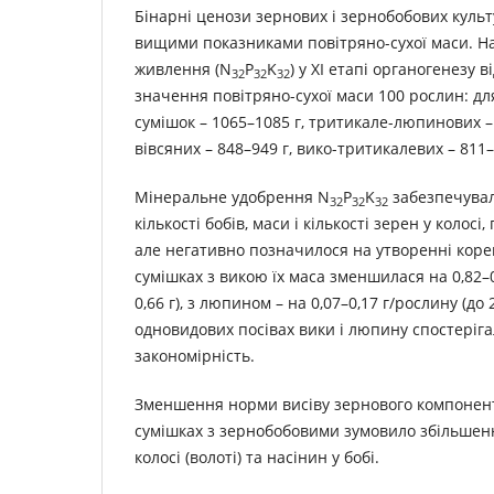
Бінарні ценози зернових і зернобобових куль
вищими показниками повітряно-сухої маси. Н
живлення (N
P
K
) у ХІ етапі органогенезу
32
32
32
значення повітряно-сухої маси 100 рослин: д
сумішок – 1065–1085 г, тритикале-люпинових – 
вівсяних – 848–949 г, вико-тритикалевих – 811–
Мінеральне удобрення N
P
K
забезпечувал
32
32
32
кількості бобів, маси і кількості зерен у колосі
але негативно позначилося на утворенні коре
сумішках з викою їх маса зменшилася на 0,82–0
0,66 г), з люпином – на 0,07–0,17 г/рослину (до 2
одновидових посівах вики і люпину спостеріга
закономірність.
Зменшення норми висіву зернового компонента 
сумішках з зернобобовими зумовило збільшенн
колосі (волоті) та насінин у бобі.