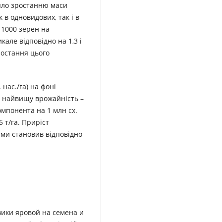
ло зростанню маси
 в одновидових, так і в
 1000 зерен на
кале відповідно на 1,3 і
 Зростання цього
. нас./га) на фоні
 найвищу врожайність –
омпонента на 1 млн сх.
 т/га. Приріст
ми становив відповідно
 вики яровой на семена и