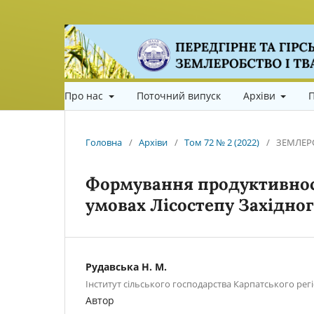
Про нас
Поточний випуск
Архіви
П
Головна
/
Архіви
/
Том 72 № 2 (2022)
/
ЗЕМЛЕР
Формування продуктивност
умовах Лісостепу Західно
Рудавська Н. М.
Інститут сільського господарства Карпатського ре
Автор