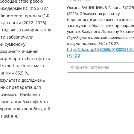
 з борошнистою росою
Оксана ВАЩИШИН, & Галина БІЛОВ
иходермін КС (по 2,0 л/
(2026). Обмеження розвитку
 збереження врожаю (1,0
борошнистої роси ячменю озимог
за два роки (2022–2023)
застосуванні біологічних препараті
 тоді як за використання
умовах Західного Лісостепу України
рати забезпечили
Передгірне та гірське землеробство 
тваринництво
,
79
(2), 18-27.
ри сумісному
https://doi.org/10.32636/01308521.20
Урожайність ячменю
(79)-2-2
опрепаратів бактофіт та
і якості насіння: маса
Формати цитування
ання – 85,5 %,
результати досліджень
чних препаратів для
 озимого. Найбільш
ористання бактофіту та
 ураження хворобою, а й
 насіння.