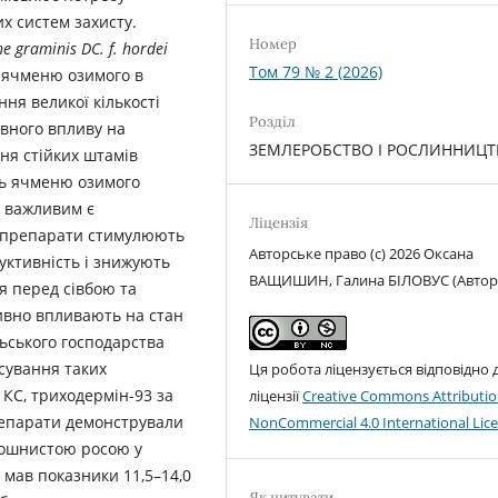
х систем захисту.
Номер
he graminis DC. f. hordei
Том 79 № 2 (2026)
б ячменю озимого в
ння великої кількості
Розділ
ивного впливу на
ЗЕМЛЕРОБСТВО І РОСЛИННИЦ
ня стійких штамів
ть ячменю озимого
е важливим є
Ліцензія
іопрепарати стимулюють
Авторське право (c) 2026 Оксана
уктивність і знижують
ВАЩИШИН, Галина БІЛОВУС (Автор
я перед сівбою та
тивно впливають на стан
льського господарства
сування таких
Ця робота ліцензується відповідно 
 КС, триходермін-93 за
ліцензії
Creative Commons Attributio
препарати демонстрували
NonCommercial 4.0 International Lic
ошнистою росою у
) мав показники 11,5–14,0
Як цитувати