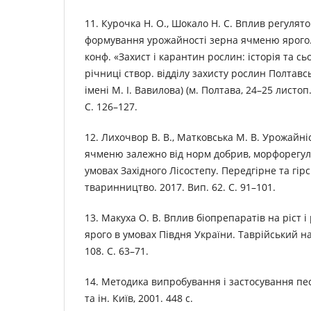
11. Курочка Н. О., Шокало Н. С. Вплив регулят
формування урожайності зерна ячменю ярого. 
конф. «Захист і карантин рослин: історія та с
річниці створ. відділу захисту рослин Полтавсь
імені М. І. Вавилова) (м. Полтава, 24–25 листоп.
С. 126–127.
12. Лихочвор В. В., Матковська М. В. Урожайні
ячменю залежно від норм добрив, морфорегуля
умовах Західного Лісостепу. Передгірне та гір
тваринництво. 2017. Вип. 62. С. 91–101.
13. Макуха О. В. Вплив біопрепаратів на ріст 
ярого в умовах Півдня України. Таврійський н
108. С. 63–71.
14. Методика випробування і застосування пес
та ін. Київ, 2001. 448 с.