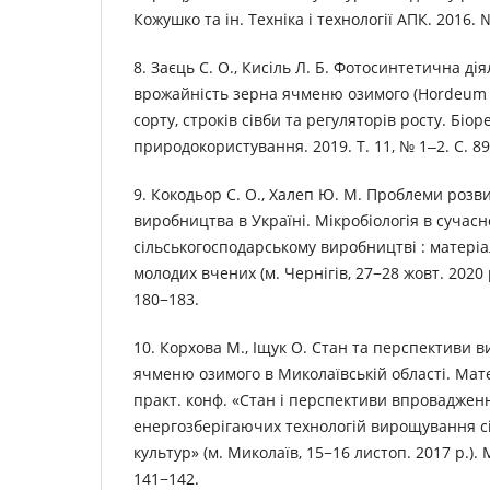
Кожушко та ін. Техніка і технології АПК. 2016. №
8. Заєць С. О., Кисіль Л. Б. Фотосинтетична дія
врожайність зерна ячменю озимого (Hordeum v
сорту, строків сівби та регуляторів росту. Біор
природокористування. 2019. Т. 11, № 1‒2. С. 89
9. Кокодьор С. О., Халеп Ю. М. Проблеми розв
виробництва в Україні. Мікробіологія в сучас
сільськогосподарському виробництві : матеріал
молодих вчених (м. Чернігів, 27−28 жовт. 2020 р.
180−183.
10. Корхова М., Іщук О. Стан та перспективи 
ячменю озимого в Миколаївській області. Матер
практ. конф. «Стан і перспективи впроваджен
енергозберігаючих технологій вирощування с
культур» (м. Миколаїв, 15−16 листоп. 2017 р.). 
141−142.