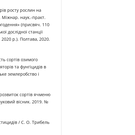
орів росту рослин на
Міжнар. наук.-практ.
ьогодення» (присвяч. 110
кої дослідної станції
 2020 р.). Полтава, 2020.
сть сортів озимого
торів та фунгіцидів в
ське землеробство і
і розвиток сортів ячменю
ауковий вісник. 2019. №
тицидів / С. О. Трибель