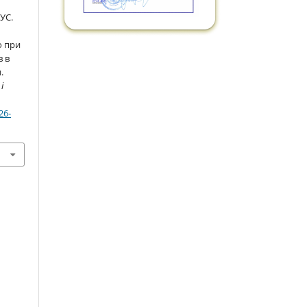
УС.
о при
в в
.
і
26-