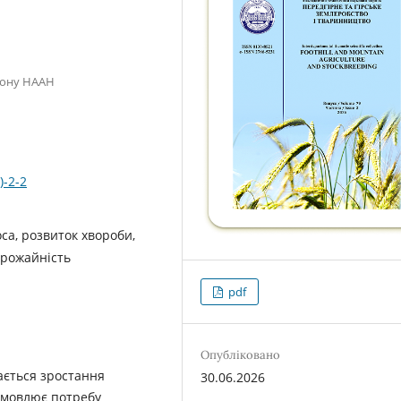
гіону НААН
)-2-2
са, розвиток хвороби,
урожайність
pdf
Опубліковано
ається зростання
30.06.2026
умовлює потребу