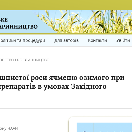
олітики та процедури
Для авторів
Контакти
Увійти
ОБСТВО І РОСЛИННИЦТВО
шнистої роси ячменю озимого при
препаратів в умовах Західного
гіону НААН