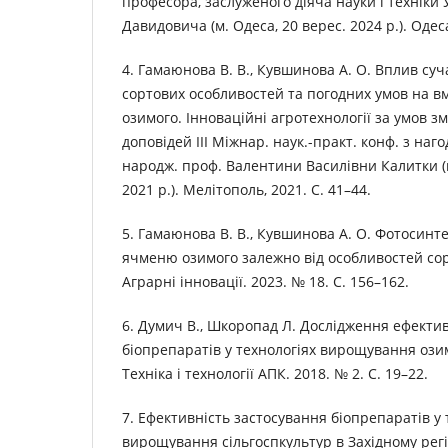
професора, заслуженого діяча науки і техніки 
Давидовича (м. Одеса, 20 верес. 2024 р.). Одеса
4. Гамаюнова В. В., Кувшинова А. О. Вплив суч
сортових особливостей та погодних умов на вм
озимого. Інноваційні агротехнології за умов зм
доповідей ІІІ Міжнар. наук.-практ. конф. з наго
народж. проф. Валентини Василівни Калитки (м
2021 р.). Мелітополь, 2021. С. 41–44.
5. Гамаюнова В. В., Кувшинова А. О. Фотосинт
ячменю озимого залежно від особливостей сор
Аграрні інновації. 2023. № 18. С. 156–162.
6. Думич В., Шкоропад Л. Дослідження ефекти
біопрепаратів у технологіях вирощування ози
Техніка і технології АПК. 2018. № 2. С. 19–22.
7. Ефективність застосування біопрепаратів у 
вирощування сільгоспкультур в Західному регі