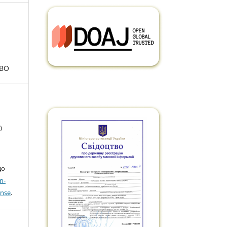
ТВО
)
до
n-
ense
.