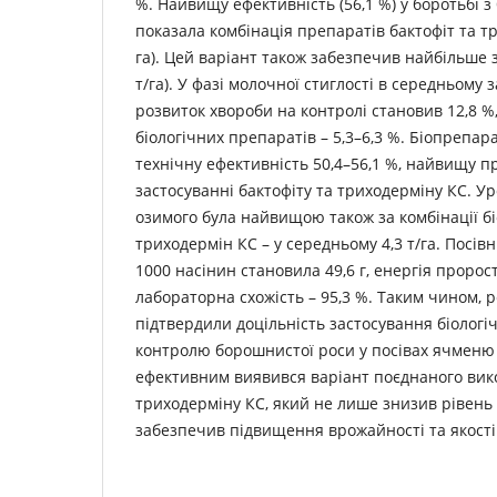
%. Найвищу ефективність (56,1 %) у боротьбі
показала комбінація препаратів бактофіт та тр
га). Цей варіант також забезпечив найбільше
т/га). У фазі молочної стиглості в середньому 
розвиток хвороби на контролі становив 12,8 %,
біологічних препаратів – 5,3–6,3 %. Біопрепа
технічну ефективність 50,4–56,1 %, найвищу п
застосуванні бактофіту та триходерміну КС. 
озимого була найвищою також за комбінації бі
триходермін КC – у середньому 4,3 т/га. Посівн
1000 насінин становила 49,6 г, енергія пророст
лабораторна схожість – 95,3 %. Таким чином, 
підтвердили доцільність застосування біологі
контролю борошнистої роси у посівах ячменю
ефективним виявився варіант поєднаного вик
триходерміну КC, який не лише знизив рівень
забезпечив підвищення врожайності та якості