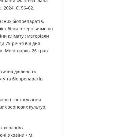
України Філіп’єва Івана
, 2024. С. 56–62.
асних біопрепаратів,
іст білка в зерні ячменю
іни клімату : матеріали
ди 75-річчя від дня
. Мелітополь, 26 трав.
етична діяльність
ту та біопрепаратів.
вності застосування
мих зернових культур.
технологіях
оні України / М.