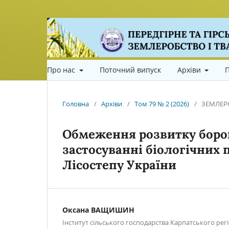
Про нас
Поточний випуск
Архіви
П
Головна
/
Архіви
/
Том 79 № 2 (2026)
/
ЗЕМЛЕР
Обмеження розвитку боро
застосуванні біологічних 
Лісостепу України
Оксана ВАЩИШИН
Інститут сільського господарства Карпатського ре