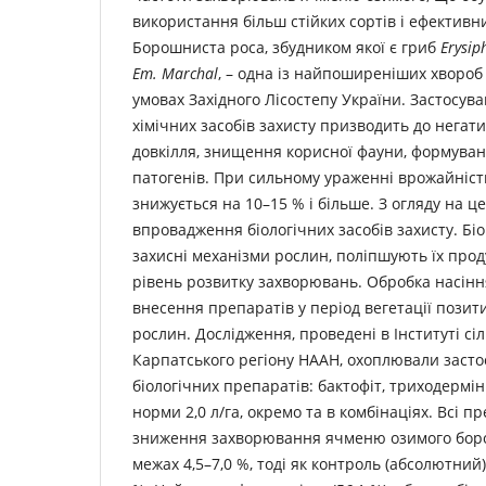
використання більш стійких сортів і ефективни
Борошниста роса, збудником якої є гриб
Erysip
Em. Marchal
, – одна із найпоширеніших хворо
умовах Західного Лісостепу України. Застосува
хімічних засобів захисту призводить до негат
довкілля, знищення корисної фауни, формуван
патогенів. При сильному ураженні врожайніс
знижується на 10–15 % і більше. З огляду на ц
впровадження біологічних засобів захисту. Б
захисні механізми рослин, поліпшують їх прод
рівень розвитку захворювань. Обробка насінн
внесення препаратів у період вегетації пози
рослин. Дослідження, проведені в Інституті сі
Карпатського регіону НААН, охоплювали засто
біологічних препаратів: бактофіт, триходермін
норми 2,0 л/га, окремо та в комбінаціях. Всі 
зниження захворювання ячменю озимого бор
межах 4,5–7,0 %, тоді як контроль (абсолютний