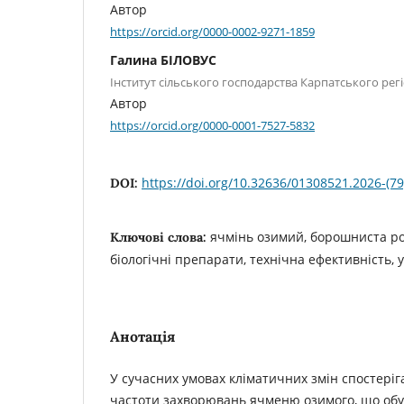
Автор
https://orcid.org/0000-0002-9271-1859
Галина БІЛОВУС
Інститут сільського господарства Карпатського ре
Автор
https://orcid.org/0000-0001-7527-5832
https://doi.org/10.32636/01308521.2026-(79
DOI:
ячмінь озимий, борошниста ро
Ключові слова:
біологічні препарати, технічна ефективність, 
Анотація
У сучасних умовах кліматичних змін спостеріг
частоти захворювань ячменю озимого, що об