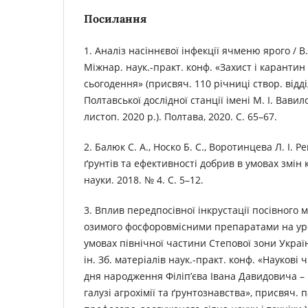
Посилання
1. Аналіз насіннєвої інфекції ячменю ярого / В.
Міжнар. наук.-практ. конф. «Захист і карантин 
сьогодення» (присвяч. 110 річниці створ. відд
Полтавської дослідної станції імені М. І. Вавил
листоп. 2020 р.). Полтава, 2020. С. 65–67.
2. Балюк С. А., Носко Б. С., Воротинцева Л. І.
ґрунтів та ефективності добрив в умовах змін 
науки. 2018. № 4. С. 5–12.
3. Вплив передпосівної інкрустації посівного
озимого фосфоровмісними препаратами на ур
умовах північної частини Степової зони Украї
ін. Зб. матеріалів наук.-практ. конф. «Наукові 
дня народження Філіп’єва Івана Давидовича –
галузі агрохімії та ґрунтознавства», присвяч. па