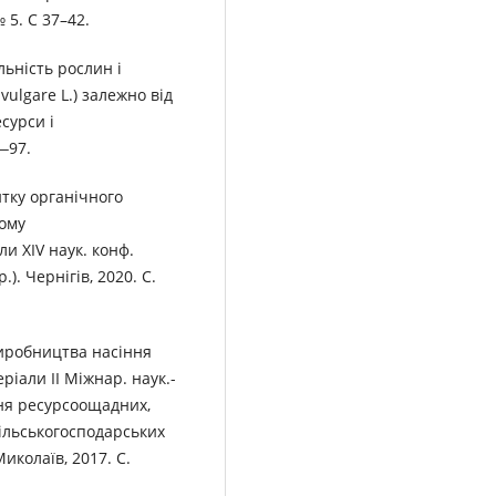
 5. С 37–42.
льність рослин і
ulgare L.) залежно від
есурси і
‒97.
итку органічного
ному
и ХІV наук. конф.
). Чернігів, 2020. С.
виробництва насіння
іали ІІ Міжнар. наук.-
ня ресурсоощадних,
ільськогосподарських
Миколаїв, 2017. С.