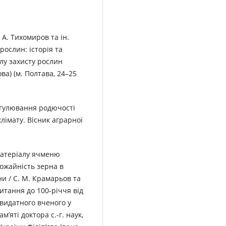
 А. Тихомиров та ін.
рослин: історія та
ілу захисту рослин
ова) (м. Полтава, 24–25
 Регулювання родючості
клімату. Вісник аграрної
 матеріалу ячменю
ожайність зерна в
ни / С. М. Крамарьов та
читання до 100-річчя від
 видатного вченого у
м’яті доктора с.-г. наук,