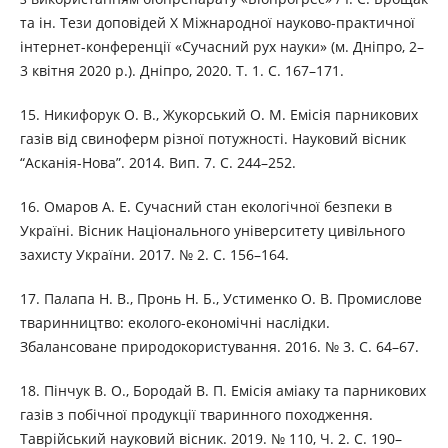
та ін. Тези доповідей Х Міжнародної науково-практичної
інтернет-конференції «Сучасний рух науки» (м. Дніпро, 2–
3 квітня 2020 р.). Дніпро, 2020. Т. 1. С. 167–171.
15. Никифорук О. В., Жукорський О. М. Емісія парникових
газів від свиноферм різної потужності. Науковий вісник
“Асканія-Нова”. 2014. Вип. 7. С. 244–252.
16. Омаров А. Е. Сучасний стан екологічної безпеки в
Україні. Вісник Національного університету цивільного
захисту України. 2017. № 2. С. 156–164.
17. Палапа Н. В., Пронь Н. Б., Устименко О. В. Промислове
тваринництво: еколого-економічні наслідки.
Збалансоване природокористування. 2016. № 3. С. 64–67.
18. Пінчук В. О., Бородай В. П. Емісія аміаку та парникових
газів з побічної продукції тваринного походження.
Таврійський науковий вісник. 2019. № 110, Ч. 2. С. 190–