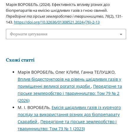
Марія ВОРОБЕЛЬ. (2024). Ефективність впливу різних доз
біопрепаратів на емісію шкідливих газів з гною свиней.
Передгірне та гірське землеробство і тваринництво
,
76
(2), 131-
143.
https://doi.org/10.32636/01308521.2024-(76)-2-13
Формати цитування
Схожі статті
Марія ВОРОБЕЛЬ, Олег КЛИМ, Ганна ТЕЛУШКО,
Вплив біодеструкторів на рівень шкідливих газів у
приміщенні великої рогатої худоби
,
Передгірне та
гірське землеробство і тваринництво: Том 79 № 2
(2026)
М. І. ВОРОБЕЛЬ,
Емісія шкідливих газів із курячого
посліду за використання різних доз біопрепарату
Cкарабей
,
Передгірне та гірське землеробство і
тваринництво: Том 73 № 1 (2023)