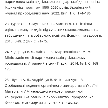
парникових газів від сільськогосподарської діяльності та
їх динаміка протягом 1990–2020 років. Український
журнал природничих наук. 2022. Вип. 1. С. 174–186.
23. Турос О. І., Слаутенко Є. Г., Михіна Л. І. Гігієнічна
оцінка впливу викидів від сучасних свинокомплексів на
забруднення атмосферного повітря. Довкілля та здоров’я.
2018. Вип. 2 (87). С. 71–75.
24. Ходорчук В. Я., Алієва І. В., Марткоплішвілі М. М.
Мінімізація емісії парникових газів у сільському
господарстві. Аграрний вісник Півдня. 2014. № 1. С. 168–
173.
25. Шуляр А. Л., Андрійчук В. Ф., Ковальчук І. В.
Особливості ведення органічного свинарства в Україні.
Матеріали V Міжнародної науково-практичної
конференції «Органічне виробництво і продовольча
безпека». Житомир: ЖНАЕУ, 2017. С. 146–149.