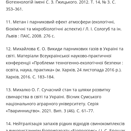
біотехнологій імені С. З. Ґжицького. 2012. Т. 14, № 3. С.
353–361.
11. Метан і парниковий ефект атмосфери (екологічні,
біохімічні та мікробіологічні аспекти) / Л. І. Сологуб та ін.
Львів : ПАІС, 2008. 276 с.
12. Михайлова Є. О. Викиди парникових газів в Україні та
світі. Матеріали Всеукраїнської науково-практичної
конференції «Проблеми техногенно-екологічної безпеки :
освіта, наука, практика» (м. Харків, 24 листопада 2016 р.).
Харків, 2016. С. 183–184.
13. Михалко О. Г. Сучасний стан та шляхи розвитку
свинарства в світі та Україні. Вісник Сумського
національного аграрного університету. Серія
«Тваринництво». 2021. Вип. 3 (46). С. 61–77.
14. Нейтралізація запахів рідких відходів свинокомплексів
з використанням біопрепарату «Біопрогрес» / І. С. Брощак