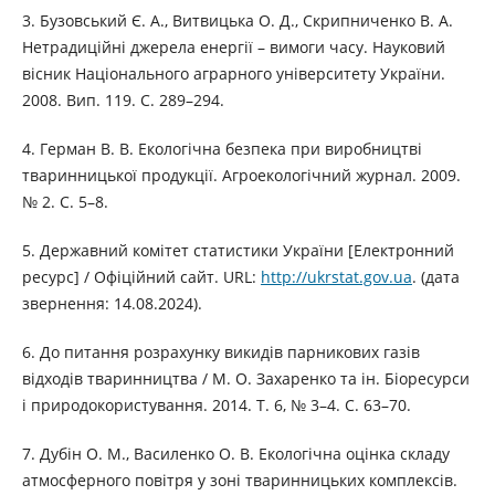
3. Бузовський Є. А., Витвицька О. Д., Скрипниченко В. А.
Нетрадиційні джерела енергії – вимоги часу. Науковий
вісник Національного аграрного університету України.
2008. Вип. 119. С. 289–294.
4. Герман В. В. Екологічна безпека при виробництві
тваринницької продукції. Агроекологічний журнал. 2009.
№ 2. С. 5–8.
5. Державний комітет статистики України [Електронний
ресурс] / Офіційний сайт. URL:
http://ukrstat.gov.ua
. (дата
звернення: 14.08.2024).
6. До питання розрахунку викидів парникових газів
відходів тваринництва / М. О. Захаренко та ін. Біоресурси
і природокористування. 2014. Т. 6, № 3–4. С. 63–70.
7. Дубін О. М., Василенко О. В. Екологічна оцінка складу
атмосферного повітря у зоні тваринницьких комплексів.