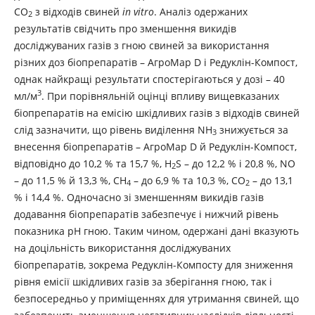
CO
з відходів свиней
in vitro
. Аналіз одержаних
2
результатів свідчить про зменшення викидів
досліджуваних газів з гною свиней за використання
різних доз біопрепаратів – АгроМар D і Редуклін-Компост,
однак найкращі результати спостерігаються у дозі – 40
3
мл/м
. При порівняльній оцінці впливу вищевказаних
біопрепаратів на емісію шкідливих газів з відходів свиней
слід зазначити, що рівень виділення NH
знижується за
3
внесення біопрепаратів – АгроМар D й Редуклін-Компост,
відповідно до 10,2 % та 15,7 %, H
S – до 12,2 % і 20,8 %, NO
2
– до 11,5 % й 13,3 %, СН
– до 6,9 % та 10,3 %, CO
– до 13,1
4
2
% і 14,4 %. Одночасно зі зменшенням викидів газів
додавання біопрепаратів забезпечує і нижчий рівень
показника рН гною. Таким чином, одержані дані вказують
на доцільність використання досліджуваних
біопрепаратів, зокрема Редуклін-Компосту для зниження
рівня емісії шкідливих газів за зберігання гною, так і
безпосередньо у приміщеннях для утримання свиней, що