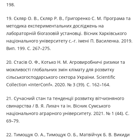
198.
19. Скляр О. В., Скляр Р. В., Григоренко С. М. Програма та
методика експериментальних досліджень на
лабораторній біогазовій установці. Вісник Харківського
національного університету с.-г. імені П. Василенка. 2019.
Вип. 199. С. 267–275.
20. Стасів О. Ф., Котько Н. М. Агровиробничі ризики та
можливості глобальних змін клімату для розвитку
сільськогосподарського сектора України. Scientific
Collection «InterConf». 2020. № 3 (39). С. 162–164.
21. Сучасний стан та тенденції розвитку вітчизняного
свинарства / В. Я. Лихач та ін. Вісник Сумського
національного аграрного університету. 2021. № 1 (44). С.
69–79.
22. Тимощук О. А., Тимощук О. Б., Матвійчук Б. В. Викиди