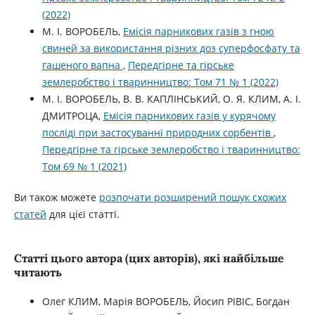
(2022)
М. І. ВОРОБЕЛЬ,
Емісія парникових газів з гною
свиней за використання різних доз суперфосфату та
гашеного вапна
,
Передгірне та гірське
землеробство і тваринництво: Том 71 № 1 (2022)
М. І. ВОРОБЕЛЬ, В. В. КАПЛІНСЬКИЙ, О. Я. КЛИМ, А. І.
ДМИТРОЦА,
Емісія парникових газів у курячому
посліді при застосуванні природних сорбентів
,
Передгірне та гірське землеробство і тваринництво:
Том 69 № 1 (2021)
Ви також можете
розпочати розширений пошук схожих
статей
для цієї статті.
Статті цього автора (цих авторів), які найбільше
читають
Олег КЛИМ, Марія ВОРОБЕЛЬ, Йосип РІВІС, Богдан