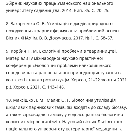
Збірник наукових праць Уманського національного
університету садівництва. 2014. Вип. 85. С. 20–25.
8. Захарченко О. В. Утилізація відходів природного
походження аграрних формувань: проблемний аспект.
Вісник ХНАУ ім. В. В. Докучаєва. 2017. № 1. С. 58–67.
9. Корбич Н. М. Екологічні проблеми в тваринництві.
Матеріали IV міжнародної науково-практичної
конференції «Екологічні проблеми навколишнього
середовища та раціонального природокористування в
контексті сталого розвитку» (м. Херсон, 21–22 жовтня 2021
р.). Херсон, 2021. С. 143–146.
10. Максішко Л. М., Малик О. Г. Біологічна утилізація
шкідливих парникових газів, які входять до складу біогазу,
а також сірководню і аміаку у воді асоціацією біологічно
корисних мікроорганізмів. Науковий вісник Львівського
національного університету ветеринарної медицини та