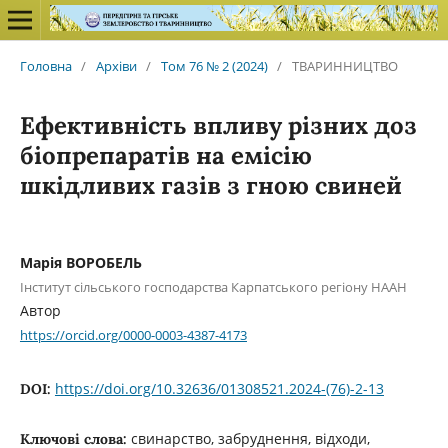
Головна
/
Архіви
/
Том 76 № 2 (2024)
/
ТВАРИННИЦТВО
Ефективність впливу різних доз
біопрепаратів на емісію
шкідливих газів з гною свиней
Марія ВОРОБЕЛЬ
Інститут сільського господарства Карпатського регіону НААН
Автор
https://orcid.org/0000-0003-4387-4173
https://doi.org/10.32636/01308521.2024-(76)-2-13
DOI:
свинарство, забруднення, відходи,
Ключові слова: