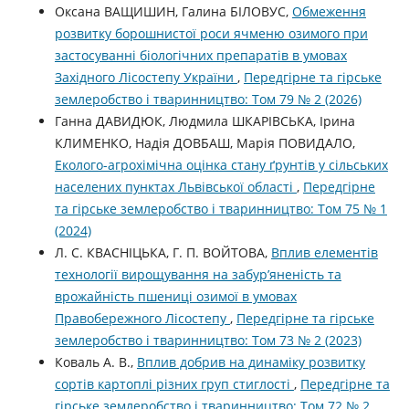
Оксана ВАЩИШИН, Галина БІЛОВУС,
Обмеження
розвитку борошнистої роси ячменю озимого при
застосуванні біологічних препаратів в умовах
Західного Лісостепу України
,
Передгірне та гірське
землеробство і тваринництво: Том 79 № 2 (2026)
Ганна ДАВИДЮК, Людмила ШКАРІВСЬКА, Ірина
КЛИМЕНКО, Надія ДОВБАШ, Марія ПОВИДАЛО,
Еколого-агрохімічна оцінка стану ґрунтів у сільських
населених пунктах Львівської області
,
Передгірне
та гірське землеробство і тваринництво: Том 75 № 1
(2024)
Л. С. КВАСНІЦЬКА, Г. П. ВОЙТОВА,
Вплив елементів
технології вирощування на забур’яненість та
врожайність пшениці озимої в умовах
Правобережного Лісостепу
,
Передгірне та гірське
землеробство і тваринництво: Том 73 № 2 (2023)
Коваль А. В.,
Вплив добрив на динаміку розвитку
сортів картоплі різних груп стиглості
,
Передгірне та
гірське землеробство і тваринництво: Том 72 № 2