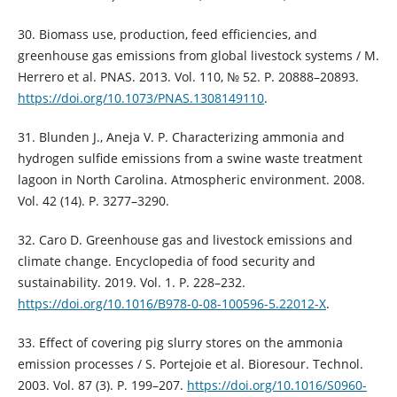
30. Biomass use, production, feed efficiencies, and
greenhouse gas emissions from global livestock systems / M.
Herrero et al. PNAS. 2013. Vol. 110, № 52. P. 20888–20893.
https://doi.org/10.1073/PNAS.1308149110
.
31. Blunden J., Aneja V. P. Characterizing ammonia and
hydrogen sulfide emissions from a swine waste treatment
lagoon in North Carolina. Atmospheric environment. 2008.
Vol. 42 (14). P. 3277–3290.
32. Caro D. Greenhouse gas and livestock emissions and
climate change. Encyclopedia of food security and
sustainability. 2019. Vol. 1. P. 228–232.
https://doi.org/10.1016/B978-0-08-100596-5.22012-X
.
33. Effect of covering pig slurry stores on the ammonia
emission processes / S. Portejoie et al. Bioresour. Technol.
2003. Vol. 87 (3). P. 199–207.
https://doi.org/10.1016/S0960-