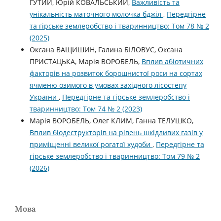
ГУТИЙ, Юрій КОВАЛЬСЬКИЙ,
Важливість та
унікальність маточного молочка бджіл
,
Передгірне
та гірське землеробство і тваринництво: Том 78 № 2
(2025)
Оксана ВАЩИШИН, Галина БІЛОВУС, Оксана
ПРИСТАЦЬКА, Марія ВОРОБЕЛЬ,
Вплив абіотичних
факторів на розвиток борошнистої роси на сортах
ячменю озимого в умовах західного лісостепу
України
,
Передгірне та гірське землеробство і
тваринництво: Том 74 № 2 (2023)
Марія ВОРОБЕЛЬ, Олег КЛИМ, Ганна ТЕЛУШКО,
Вплив біодеструкторів на рівень шкідливих газів у
приміщенні великої рогатої худоби
,
Передгірне та
гірське землеробство і тваринництво: Том 79 № 2
(2026)
Мова