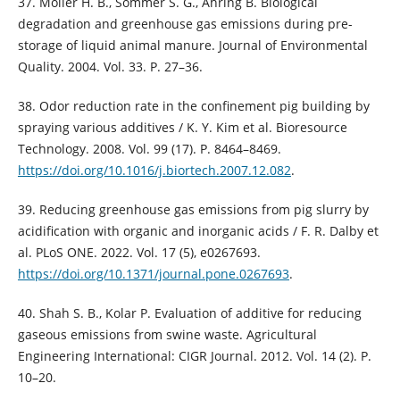
37. Moller H. B., Sommer S. G., Ahring B. Biological
degradation and greenhouse gas emissions during pre-
storage of liquid animal manure. Journal of Environmental
Quality. 2004. Vol. 33. P. 27–36.
38. Odor reduction rate in the confinement pig building by
spraying various additives / K. Y. Kim et al. Bioresource
Technology. 2008. Vol. 99 (17). P. 8464–8469.
https://doi.org/10.1016/j.biortech.2007.12.082
.
39. Reducing greenhouse gas emissions from pig slurry by
acidification with organic and inorganic acids / F. R. Dalby et
al. PLoS ONE. 2022. Vol. 17 (5), e0267693.
https://doi.org/10.1371/journal.pone.0267693
.
40. Shah S. B., Kolar P. Evaluation of additive for reducing
gaseous emissions from swine waste. Agricultural
Engineering International: CIGR Journal. 2012. Vol. 14 (2). P.
10–20.