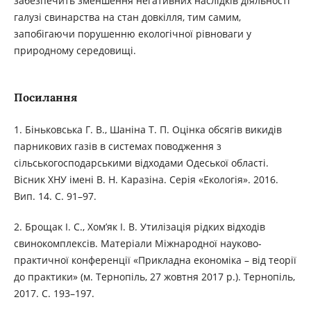
забезпечить зменшення негативних наслідків діяльності
галузі свинарства на стан довкілля, тим самим,
запобігаючи порушенню екологічної рівноваги у
природному середовищі.
Посилання
1. Біньковська Г. В., Шаніна Т. П. Оцінка обсягів викидів
парникових газів в системах поводження з
сільськогосподарськими відходами Одеської області.
Вісник ХНУ імені В. Н. Каразіна. Серія «Екологія». 2016.
Вип. 14. С. 91–97.
2. Брощак І. С., Хом’як І. В. Утилізація рідких відходів
свинокомплексів. Матеріали Міжнародної науково-
практичної конференції «Прикладна економіка – від теорії
до практики» (м. Тернопіль, 27 жовтня 2017 р.). Тернопіль,
2017. С. 193–197.