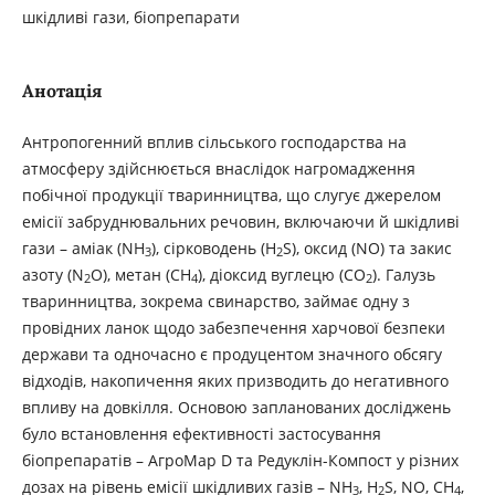
шкідливі гази, біопрепарати
Анотація
Антропогенний вплив сільського господарства на
атмосферу здійснюється внаслідок нагромадження
побічної продукції тваринництва, що слугує джерелом
емісії забруднювальних речовин, включаючи й шкідливі
гази – аміак (NH
), сірководень (H
S), оксид (NO) та закис
3
2
азоту (N
O), метан (СН
), діоксид вуглецю (CO
). Галузь
2
4
2
тваринництва, зокрема свинарство, займає одну з
провідних ланок щодо забезпечення харчової безпеки
держави та одночасно є продуцентом значного обсягу
відходів, накопичення яких призводить до негативного
впливу на довкілля. Основою запланованих досліджень
було встановлення ефективності застосування
біопрепаратів – АгроМар D та Редуклін-Компост у різних
дозах на рівень емісії шкідливих газів – NH
, H
S, NO, СН
,
3
2
4