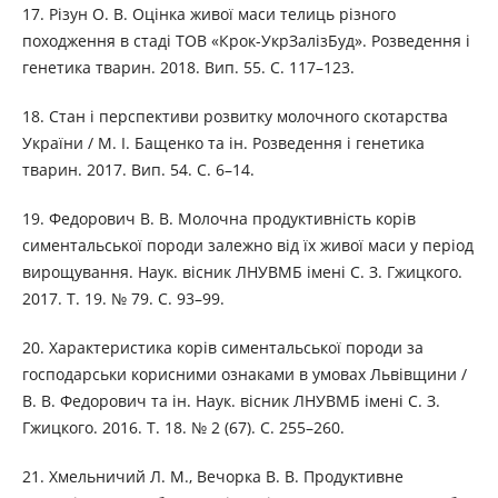
17. Різун О. В. Оцінка живої маси телиць різного
походження в стаді ТОВ «Крок-УкрЗалізБуд». Розведення і
генетика тварин. 2018. Вип. 55. С. 117–123.
18. Стан і перспективи розвитку молочного скотарства
України / М. І. Бащенко та ін. Розведення і генетика
тварин. 2017. Вип. 54. С. 6–14.
19. Федорович В. В. Молочна продуктивність корів
симентальської породи залежно від їх живої маси у період
вирощування. Наук. вісник ЛНУВМБ імені С. З. Гжицкого.
2017. Т. 19. № 79. С. 93–99.
20. Характеристика корів симентальської породи за
господарськи корисними ознаками в умовах Львівщини /
В. В. Федорович та ін. Наук. вісник ЛНУВМБ імені С. З.
Гжицкого. 2016. Т. 18. № 2 (67). С. 255–260.
21. Хмельничий Л. М., Вечорка В. В. Продуктивне