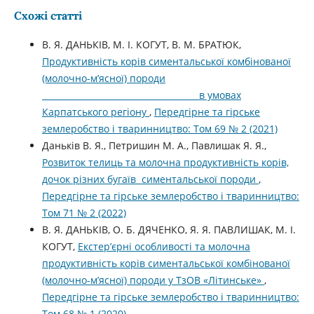
Схожі статті
В. Я. ДАНЬКІВ, М. І. КОГУТ, В. М. БРАТЮК,
Продуктивність корів симентальської комбінованої
(молочно-м’ясної) породи
в умовах
Карпатського регіону
,
Передгірне та гірське
землеробство і тваринництво: Том 69 № 2 (2021)
Даньків В. Я., Петришин М. А., Павлишак Я. Я.,
Розвиток телиць та молочна продуктивність корів,
дочок різних бугаїв симентальської породи
,
Передгірне та гірське землеробство і тваринництво:
Том 71 № 2 (2022)
В. Я. ДАНЬКІВ, О. Б. ДЯЧЕНКО, Я. Я. ПАВЛИШАК, М. І.
КОГУТ,
Екстер’єрні особливості та молочна
продуктивність корів симентальської комбінованої
(молочно-м’ясної) породи у ТзОВ «Літинське»
,
Передгірне та гірське землеробство і тваринництво:
Том 68 № 1 (2020)