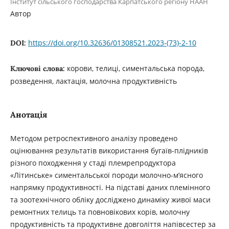
Інститут сільського господарства Карпатського регіону НААН
Автор
https://doi.org/10.32636/01308521.2023-(73)-2-10
DOI:
корови, телиці, симентальська порода,
Ключові слова:
розведення, лактація, молочна продуктивність
Анотація
Методом ретроспективного аналізу проведено
оцінювання результатів використання бугаїв-плідників
різного походження у стаді племрепродуктора
«Літинське» симентальської породи молочно-м’ясного
напрямку продуктивності. На підставі даних племінного
та зоотехнічного обліку досліджено динаміку живої маси
ремонтних телиць та повновікових корів, молочну
продуктивність та продуктивне довголіття напівсестер за