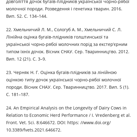
довголіття дочок бугаїв-плідників української чорно-рябої
молочної породи. Розведення і генетика тварин. 2016.
Вип. 52. С. 134–144.
22. Хмельничий Л. М., Сологуб А. М., Хмельничий С. Л.
Лінійна оцінка бугаїв-плідників голштинської та
української чорно-рябої молочних порід за екстер’єрним
типом їхніх дочок. Вісник СНАУ. Сер. Тваринництво. 2012.
Вип. 12 (21). С. 3–9.
23. Черняк Н. Г. Оцінка бугаїв-плідників за лінійною
оцінкою типу дочок української чорно-рябої молочної
породи. Вісник СНАУ. Сер. Тваринництво. 2017. Вип. 5 (1).
С. 181–187.
24. An Empirical Analysis on the Longevity of Dairy Cows in
Relation to Economic Herd Performance / I. Vredenberg et al.
Front. Vet. Sci. 8:646672. DOI: https: //www.doi.org/
10.3389/fvets.2021.646672.