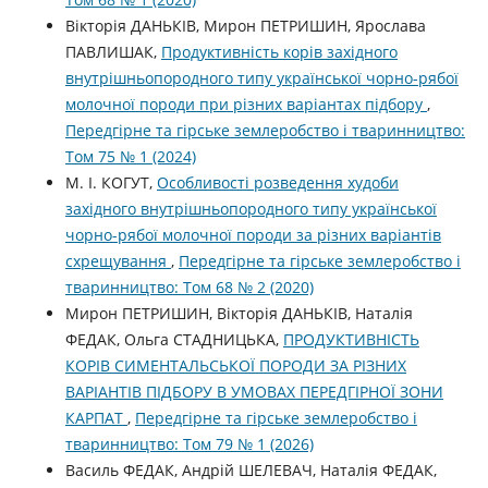
Вікторія ДАНЬКІВ, Мирон ПЕТРИШИН, Ярослава
ПАВЛИШАК,
Продуктивність корів західного
внутрішньопородного типу української чорно-рябої
молочної породи при різних варіантах підбору
,
Передгірне та гірське землеробство і тваринництво:
Том 75 № 1 (2024)
М. І. КОГУТ,
Особливості розведення худоби
західного внутрішньопородного типу української
чорно-рябої молочної породи за різних варіантів
схрещування
,
Передгірне та гірське землеробство і
тваринництво: Том 68 № 2 (2020)
Мирон ПЕТРИШИН, Вікторія ДАНЬКІВ, Наталія
ФЕДАК, Ольга СТАДНИЦЬКА,
ПРОДУКТИВНІСТЬ
КОРІВ СИМЕНТАЛЬСЬКОЇ ПОРОДИ ЗА РІЗНИХ
ВАРІАНТІВ ПІДБОРУ В УМОВАХ ПЕРЕДГІРНОЇ ЗОНИ
КАРПАТ
,
Передгірне та гірське землеробство і
тваринництво: Том 79 № 1 (2026)
Василь ФЕДАК, Андрій ШЕЛЕВАЧ, Наталія ФЕДАК,