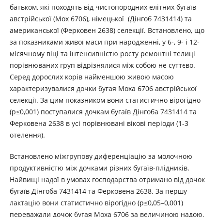
батьком, які походять від чистопородних елітних бугаїв
австрійської (Мох 6706), німецької (Дінгоб 7431414) та
американської (Ферковен 2638) селекції. Встановлено, що
за показниками живої маси при народженні, у 6-, 9- і 12-
місячному віці та інтенсивністю росту ремонтні телиці
порівнюваних груп відрізнялися між собою не суттєво.
Серед дорослих корів найменшою живою масою
характеризувалися дочки бугая Моха 6706 австрійської
селекції. За цим показником вони статистично вірогідно
(р≤0,001) поступалися дочкам бугаїв Дінгоба 7431414 та
Ферковена 2638 в усі порівнювані вікові періоди (1-3
отелення).
Встановлено міжгрупову диференціацію за молочною
продуктивністю між дочками різних бугаїв-плідників.
Найвищі надої в умовах господарства отримано від дочок
бугаїв Дінгоба 7431414 та Ферковена 2638. За першу
лактацію вони статистично вірогідно (р≤0,05–0,001)
переважали дочок бугая Моха 6706 за величиною надою,