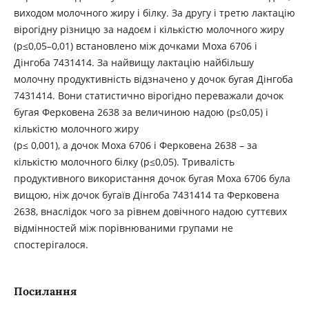
виходом молочного жиру і білку. За другу і третю лактацію
вірогідну різницю за надоєм і кількістю молочного жиру
(р≤0,05–0,01) встановлено між дочками Моха 6706 і
Дінгоба 7431414. За найвищу лактацію найбільшу
молочну продуктивність відзначено у дочок бугая Дінгоба
7431414. Вони статистично вірогідно переважали дочок
бугая Ферковена 2638 за величиною надою (р≤0,05) і
кількістю молочного жиру
(р≤ 0,001), а дочок Моха 6706 і Ферковена 2638 – за
кількістю молочного білку (р≤0,05). Тривалість
продуктивного використання дочок бугая Моха 6706 була
вищою, ніж дочок бугаїв Дінгоба 7431414 та Ферковена
2638, внаслідок чого за рівнем довічного надою суттєвих
відмінностей між порівнюваними групами не
спостерігалося.
Посилання