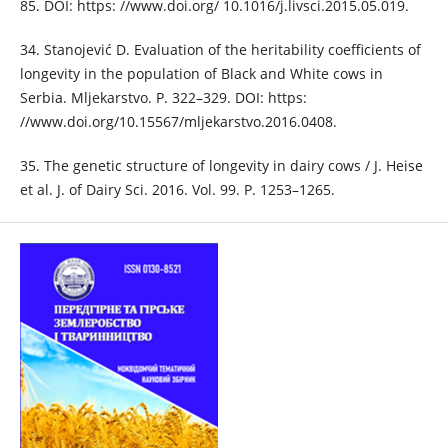
85. DOI: https: //www.doi.org/ 10.1016/j.livsci.2015.05.019.
34. Stanojević D. Evaluation of the heritability coefficients of
longevity in the population of Black and White cows in
Serbia. Mljekarstvo. P. 322–329. DOI: https:
//www.doi.org/10.15567/mljekarstvo.2016.0408.
35. The genetic structure of longevity in dairy cows / J. Heise
et al. J. of Dairy Sci. 2016. Vol. 99. P. 1253–1265.