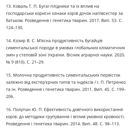
13. Коваль Т. П. Бугаї-плідники та їх вплив на
господарськи корисні ознаки корів дочок напівсестер за
батьком. Розведення і генетика тварин. 2017. Вип. 53. С.
124–130.
14. Козир В. С. М’ясна продуктивність бугайців
симентальської породи в умовах глобальних кліматичних
змін у степовій зоні України. Вісник аграрної науки. 2020.
№ 9 (810). С. 21–29.
15. Молочна продуктивність симентальських первісток
залежно від екстер’єрних типів та індексів / І. П. Петренко
та ін. Розведення і генетика тварин. 2011. Вип. 45. С. 199–
206.
16. Полупан Ю. П. Ефективність довічного використання
корів: до методики групування і вплив умовної кровності.
Розведення і генетика тварин. 2014. Вип. 48. С. 98–113.