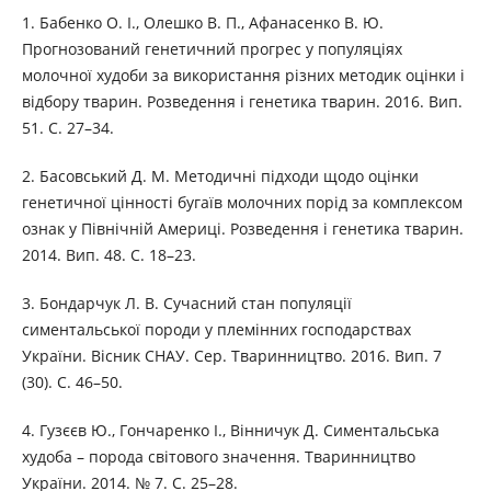
1. Бабенко О. І., Олешко В. П., Афанасенко В. Ю.
Прогнозований генетичний прогрес у популяціях
молочної худоби за використання різних методик оцінки і
відбору тварин. Розведення і генетика тварин. 2016. Вип.
51. С. 27–34.
2. Басовський Д. М. Методичні підходи щодо оцінки
генетичної цінності бугаїв молочних порід за комплексом
ознак у Північній Америці. Розведення і генетика тварин.
2014. Вип. 48. С. 18–23.
3. Бондарчук Л. В. Сучасний стан популяції
симентальської породи у племінних господарствах
України. Вісник СНАУ. Сер. Тваринництво. 2016. Вип. 7
(30). С. 46–50.
4. Гузєєв Ю., Гончаренко І., Вінничук Д. Симентальська
худоба – порода світового значення. Тваринництво
України. 2014. № 7. С. 25–28.