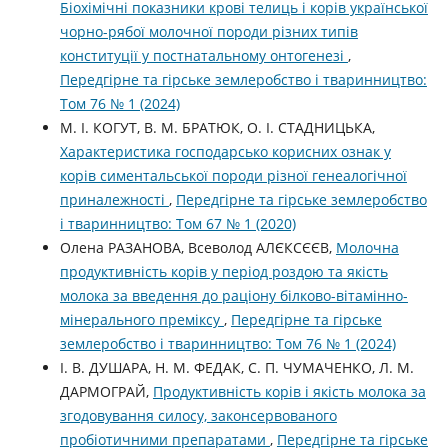
Біохімічні показники крові телиць і корів української
чорно-рябої молочної породи різних типів
конституції у постнатальному онтогенезі
,
Передгірне та гірське землеробство і тваринництво:
Том 76 № 1 (2024)
М. І. КОГУТ, В. М. БРАТЮК, О. І. СТАДНИЦЬКА,
Характеристика господарсько корисних ознак у
корів симентальської породи різної генеалогічної
приналежності
,
Передгірне та гірське землеробство
і тваринництво: Том 67 № 1 (2020)
Олена РАЗАНОВА, Всеволод АЛЄКСЄЄВ,
Молочна
продуктивність корів у період роздою та якість
молока за введення до раціону білково-вітамінно-
мінерального преміксу
,
Передгірне та гірське
землеробство і тваринництво: Том 76 № 1 (2024)
І. В. ДУШАРА, Н. М. ФЕДАК, С. П. ЧУМАЧЕНКО, Л. М.
ДАРМОГРАЙ,
Продуктивність корів і якість молока за
згодовування силосу, законсервованого
пробіотичними препаратами
,
Передгірне та гірське