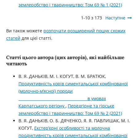
землеробство і тваринництво: Том 69 № 1 (2021)
1-10 з 173
Наступне
Ви також можете
розпочати розширений пошук схожих
статей
для цієї статті.
Статті цього автора (цих авторів), які найбільше
читають
В. Я. ДАНЬКІВ, М. І. КОГУТ, В. М. БРАТЮК,
Продуктивність корів симентальської комбінованої
(молочно-м’ясної) породи
в умовах
Карпатського регіону
,
Передгірне та гірське
землеробство і тваринництво: Том 69 № 2 (2021)
В. Я. ДАНЬКІВ, О. Б. ДЯЧЕНКО, Я. Я. ПАВЛИШАК, М. І.
КОГУТ,
Екстер’єрні особливості та молочна
продуктивність корів симентальської комбінованої