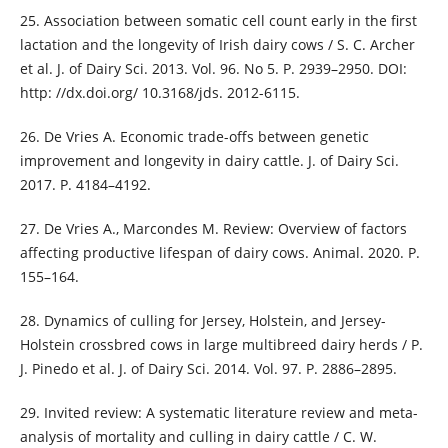
25. Association between somatic cell count early in the first
lactation and the longevity of Irish dairy cows / S. C. Archer
et al. J. of Dairy Sci. 2013. Vol. 96. No 5. P. 2939–2950. DOI:
http: //dx.doi.org/ 10.3168/jds. 2012-6115.
26. De Vries A. Economic trade-offs between genetic
improvement and longevity in dairy cattle. J. of Dairy Sci.
2017. P. 4184–4192.
27. De Vries A., Marcondes M. Review: Overview of factors
affecting productive lifespan of dairy cows. Animal. 2020. P.
155–164.
28. Dynamics of culling for Jersey, Holstein, and Jersey-
Holstein crossbred cows in large multibreed dairy herds / P.
J. Pinedo et al. J. of Dairy Sci. 2014. Vol. 97. P. 2886–2895.
29. Invited review: A systematic literature review and meta-
analysis of mortality and culling in dairy cattle / C. W.