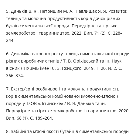
5. Даньків В. Я., Петришин М. А., Павлишак Я. Я. Розвиток
телиць та молочна продуктивність корів дочок різних
бугаїв симентальської породи. Передгірне та гірське
землеробство і тваринництво. 2022. Вип. 71 (2). С. 228–
244.
6. Динаміка вагового росту телиць симентальської породи
різних виробничих типів / Т. В. Оріхівський та ін. Наук.
вісник ЛНУВМБ імені С. З. Гжицкого. 2019. Т. 20. № 2. С.
366–374.
7. Екстер’єрні особливості та молочна продуктивність
корів симентальської комбінованої (молочно-м’ясної)
породи у ТзОВ «Літинське» / В. Я. Даньків та ін.
Передгірне та гірське землеробство і тваринництво. 2020.
Вип. 68 (1). С. 189–204.
8. Забійні та м’ясні якості бугайців симентальської породи