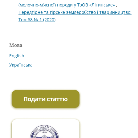
(молочно-м’ясної) породи у ТзОВ «Літинське»
,
Передгірне та гірське землеробство і тваринництво:
Том 68 № 1 (2020)
Мова
English
Українська