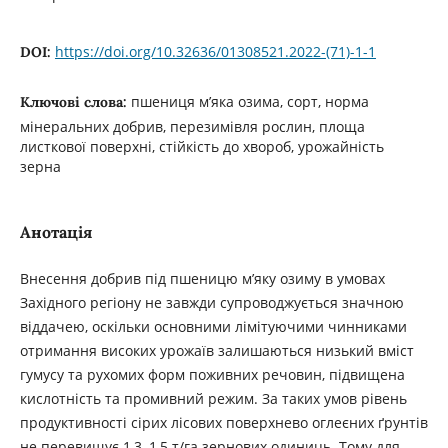
https://doi.org/10.32636/01308521.2022-(71)-1-1
DOI:
пшениця м’яка озима, сорт, норма
Ключові слова:
мінеральних добрив, перезимівля рослин, площа
листкової поверхні, стійкість до хвороб, урожайність
зерна
Анотація
Внесення добрив під пшеницю м’яку озиму в умовах
Західного регіону не завжди супроводжується значною
віддачею, оскільки основними лімітуючими чинниками
отримання високих урожаїв залишаються низький вміст
гумусу та рухомих форм поживних речовин, підвищена
кислотність та промивний режим. За таких умов рівень
продуктивності сірих лісових поверхнево оглеєних ґрунтів
не перевищує 1,3–1,5 т/га зернових одиниць. Тому для