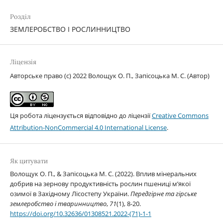
Розділ
ЗЕМЛЕРОБСТВО І РОСЛИННИЦТВО
Ліцензія
Авторське право (c) 2022 Волощук О. П., Запісоцька М. C. (Автор)
Ця робота ліцензується відповідно до ліцензії
Creative Commons
Attribution-NonCommercial 4.0 International License
.
Як цитувати
Волощук О. П., & Запісоцька М. C. (2022). Вплив мінеральних
добрив на зернову продуктивність рослин пшениці м’якої
озимої в Західному Лісостепу України.
Передгірне та гірське
землеробство і тваринництво
,
71
(1), 8-20.
https://doi.org/10.32636/01308521.2022-(71)-1-1