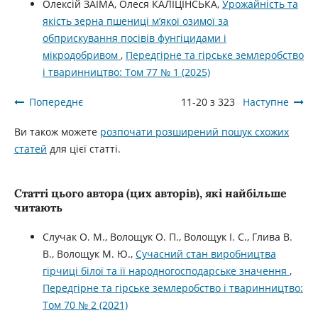
Олексій ЗАЇМА, Олеся КАЛІЦІНСЬКА,
Урожайність та
якість зерна пшениці м’якої озимої за
обприскування посівів фунгіцидами і
мікродобривом
,
Передгірне та гірське землеробство
і тваринництво: Том 77 № 1 (2025)
Попереднє
11-20 з 323
Наступне
Ви також можете
розпочати розширений пошук схожих
статей
для цієї статті.
Статті цього автора (цих авторів), які найбільше
читають
Случак О. М., Волощук О. П., Волощук І. С., Глива В.
В., Волощук М. Ю.,
Сучасний стан виробництва
гірчиці білої та її народногосподарське значення
,
Передгірне та гірське землеробство і тваринництво:
Том 70 № 2 (2021)