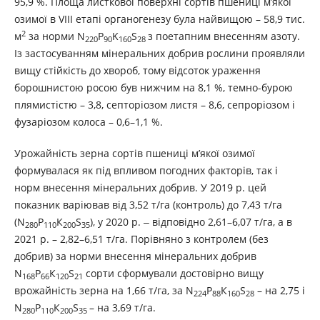
95,9 %. Площа листкової поверхні сортів пшениці м’якої
озимої в VIII етапі органогенезу була найвищою – 58,9 тис.
2
м
за норми N
P
K
S
з поетапним внесенням азоту.
220
90
160
28
Із застосуванням мінеральних добрив рослини проявляли
вищу стійкість до хвороб, тому відсоток ураження
борошнистою росою був нижчим на 8,1 %, темно-бурою
плямистістю – 3,8, септоріозом листя – 8,6, сепроріозом і
фузаріозом колоса – 0,6–1,1 %.
Урожайність зерна сортів пшениці м’якої озимої
формувалася як під впливом погодних факторів, так і
норм внесення мінеральних добрив. У 2019 р. цей
показник варіював від 3,52 т/га (контроль) до 7,43 т/га
(N
Р
К
S
), у 2020 р. ‒ відповідно 2,61–6,07 т/га, а в
280
110
200
35
2021 р. – 2,82–6,51 т/га. Порівняно з контролем (без
добрив) за норми внесення мінеральних добрив
N
Р
К
S
сорти сформували достовірно вищу
168
66
120
21
врожайність зерна на 1,66 т/га, за N
Р
К
S
– на 2,75 і
224
88
160
28
N
Р
К
S
– на 3,69 т/га.
280
110
200
35