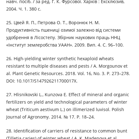
навч. посіб. / за ред. Г. К. Фурсової. Харків : Ексклюзив,
2004. Ч. 1. 380 с.
25. Цвей Я. П., Петрова О. Т., Воронюк Н. М.
Продуктивність пшениці озимої залежно від системи
удобрення в Лісостепу. Збірник наукових праць ННЦ
«Інститут землеробства УААН». 2009. Вип. 4. С. 96–100.
26. High-yielding winter synthetic hexaploid wheats
resistant to multiple diseases and pests / A. Morgounov et
al. Plant Genetic Resources. 2018. Vol. 16, No. 3. P. 273–278.
DOI: 10.1017/S147926211700017X.
27. Hlisnikovski L., Kunzova E. Effect of mineral and organic
fertilizers on yield and technological parameters of winter
wheat (Triticum aestivum L.) on illimerized luvisol. Polish
Journal of Agronomy. 2014. № 17. P. 18–24.
28. Identification of carriers of resistance to common bunt
(Tilletia caries) of winter wheat / A. K. Madenova et al.