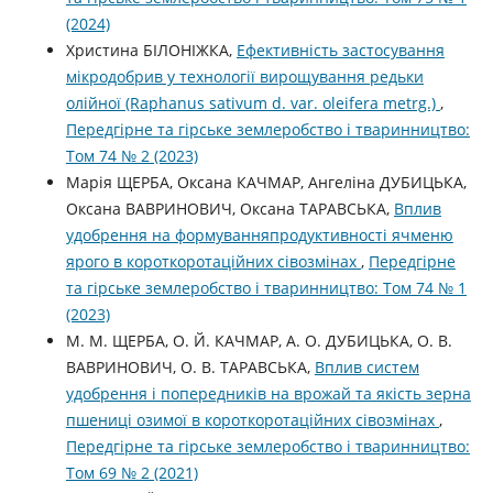
(2024)
Христина БІЛОНІЖКА,
Ефективність застосування
мікродобрив у технології вирощування редьки
олійної (Raphanus sativum d. var. oleifera metrg.)
,
Передгірне та гірське землеробство і тваринництво:
Том 74 № 2 (2023)
Марія ЩЕРБА, Оксана КАЧМАР, Ангеліна ДУБИЦЬКА,
Оксана ВАВРИНОВИЧ, Оксана ТАРАВСЬКА,
Вплив
удобрення на формуванняпродуктивності ячменю
ярого в короткоротаційних сівозмінах
,
Передгірне
та гірське землеробство і тваринництво: Том 74 № 1
(2023)
М. М. ЩЕРБА, О. Й. КАЧМАР, А. О. ДУБИЦЬКА, О. В.
ВАВРИНОВИЧ, О. В. ТАРАВСЬКА,
Вплив систем
удобрення і попередників на врожай та якість зерна
пшениці озимої в короткоротаційних сівозмінах
,
Передгірне та гірське землеробство і тваринництво:
Том 69 № 2 (2021)