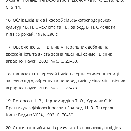
Україні: потенційні можливості. Економіка АПК. 2018. № 5.
С. 5–14.
16. Облік шкідників і хвороб сільсь-когосподарських
культур / В. П. Оме-люта та ін. ; за ред. В. П. Омелюти.
Київ : Урожай, 1986. 286 с.
17. Оверченко Б. П. Вплив мінеральних добрив на
врожайність та якість зерна пшениці озимої. Вісник
аграрної науки. 2003. № 6. С. 29–30.
18. Панасюк Н. Г. Урожай і якість зерна озимої пшениці
залежно від удобрення та попередників у сівозміні. Вісник
аграрної науки. 2005. № 9. С. 72–73.
19. Петерсон Н. В., Черномирдіна Т. О., Куриляк Є. К.
Практикум з фізіології рослин / за ред. Н. В. Петерсон.
Київ : Вид-во УСГА, 1993. С. 76–80.
20. Статистичний аналіз результатів польових дослідів у