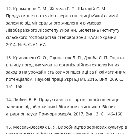
12. Крамарьов С. М., Жемела Г. П., Шакалій С. М.
Продуктивність та якість зерна пшениці м’якої озимої
залежно від мінерального живлення в умовах
Лівобережного Лісостепу України. Бюлетень Інституту
сільського господарства степової зони НААН України.
2014. № 6. С. 61–67.
13. Кривошеїн О. О., Однолєток Л. П., Дзюба Л. П. Оцінка
впливу погодних умов та організаційно-технологічних
заходів на урожайність озимої пшениці за її кліматичним
потенціалом. Наукові праці УкрНДГМІ. 2016. Вип. 269. С.
151–158.
14. Любич В. В. Продуктивність сортів і ліній пшениць
залежно від абіотичних і біотичних чинників. Вісник
аграрної науки Причорномор'я. 2017. Вип. 3. С. 146–160.
15. Месель-Веселяк В. Я. Виробництво зернових культур в