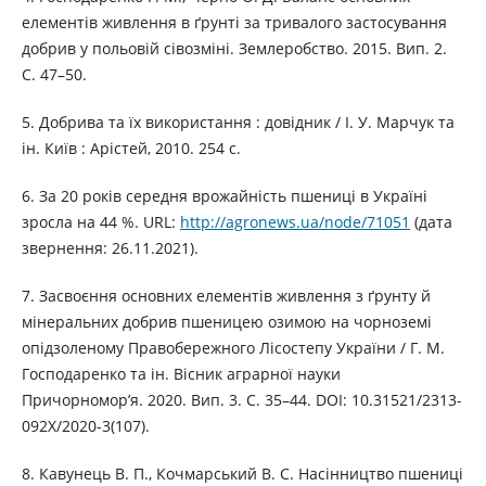
елементів живлення в ґрунті за тривалого застосування
добрив у польовій сівозміні. Землеробство. 2015. Вип. 2.
С. 47–50.
5. Добрива та їх використання : довідник / І. У. Марчук та
ін. Київ : Арістей, 2010. 254 с.
6. За 20 років середня врожайність пшениці в Україні
зросла на 44 %. URL:
http://agronews.ua/node/71051
(дата
звернення: 26.11.2021).
7. Засвоєння основних елементів живлення з ґрунту й
мінеральних добрив пшеницею озимою на чорноземі
опідзоленому Правобережного Лісостепу України / Г. М.
Господаренко та ін. Вісник аграрної науки
Причорномор’я. 2020. Вип. 3. С. 35–44. DOI: 10.31521/2313-
092X/2020-3(107).
8. Кавунець В. П., Кочмарський В. С. Насінництво пшениці