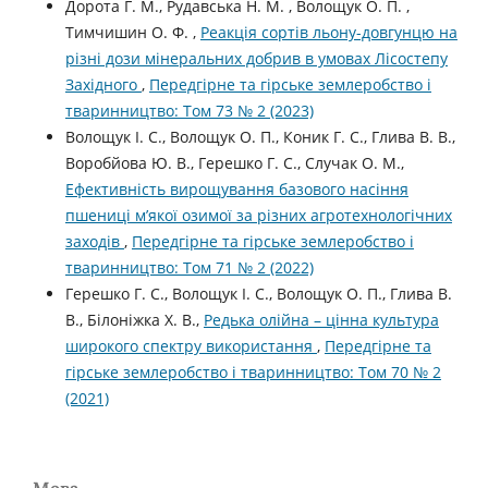
Дорота Г. М., Рудавська Н. М. , Волощук О. П. ,
Тимчишин О. Ф. ,
Реакція сортів льону-довгунцю на
різні дози мінеральних добрив в умовах Лісостепу
Західного
,
Передгірне та гірське землеробство і
тваринництво: Том 73 № 2 (2023)
Волощук І. С., Волощук О. П., Коник Г. С., Глива В. В.,
Воробйова Ю. В., Герешко Г. С., Случак О. М.,
Ефективність вирощування базового насіння
пшениці м’якої озимої за різних агротехнологічних
заходів
,
Передгірне та гірське землеробство і
тваринництво: Том 71 № 2 (2022)
Герешко Г. С., Волощук І. С., Волощук О. П., Глива В.
В., Білоніжка Х. В.,
Редька олійна – цінна культура
широкого спектру використання
,
Передгірне та
гірське землеробство і тваринництво: Том 70 № 2
(2021)