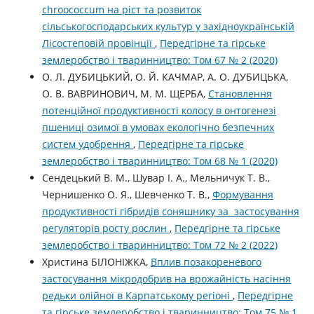
chroococcum на ріст та розвиток
сільськогосподарських культур у західноукраїнській
Лісостеповій провінції
,
Передгірне та гірське
землеробство і тваринництво: Том 67 № 2 (2020)
О. Л. ДУБИЦЬКИЙ, О. Й. КАЧМАР, А. О. ДУБИЦЬКА,
О. В. ВАВРИНОВИЧ, М. М. ЩЕРБА,
Становлення
потенційної продуктивності колосу в онтогенезі
пшениці озимої в умовах екологічно безпечних
систем удобрення
,
Передгірне та гірське
землеробство і тваринництво: Том 68 № 1 (2020)
Сендецький В. М., Шувар І. А., Мельничук Т. В.,
Чернишенко О. Я., Шевченко Т. В.,
Формування
продуктивності гібридів соняшнику за застосування
регуляторів росту рослин
,
Передгірне та гірське
землеробство і тваринництво: Том 72 № 2 (2022)
Христина БІЛОНІЖКА,
Вплив позакореневого
застосування мікродобрив на врожайність насіння
редьки олійної в Карпатському регіоні
,
Передгірне
та гірське землеробство і тваринництво: Том 75 № 1