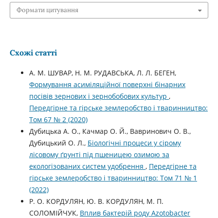
Формати цитування
Схожі статті
А. М. ШУВАР, Н. М. РУДАВСЬКА, Л. Л. БЕГЕН,
Формування асиміляційної поверхні бінарних
посівів зернових і зернобобових культур
,
Передгірне та гірське землеробство і тваринництво:
Том 67 № 2 (2020)
Дубицька А. О., Качмар О. Й., Вавринович О. В.,
Дубицький О. Л.,
Біологічні процеси у сірому
лісовому ґрунті під пшеницею озимою за
екологізованих систем удобрення
,
Передгірне та
гірське землеробство і тваринництво: Том 71 № 1
(2022)
Р. О. КОРДУЛЯН, Ю. В. КОРДУЛЯН, М. П.
СОЛОМІЙЧУК,
Вплив бактерій роду Azotobacter