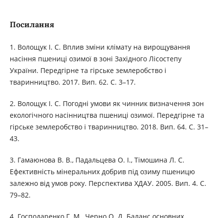
Посилання
1. Волощук І. С. Вплив зміни клімату на вирощування
насіння пшениці озимої в зоні Західного Лісостепу
України. Передгірне та гірське землеробство і
тваринництво. 2017. Вип. 62. С. 3–17.
2. Волощук І. С. Погодні умови як чинник визначення зон
екологічного насінництва пшениці озимої. Передгірне та
гірське землеробство і тваринництво. 2018. Вип. 64. С. 31–
43.
3. Гамаюнова В. В., Падальцева О. І., Тімошина Л. С.
Ефективність мінеральних добрив під озиму пшеницю
залежно від умов року. Перспектива ХДАУ. 2005. Вип. 4. С.
79–82.
4. Господаренко Г. М., Черно О. Д. Баланс основних