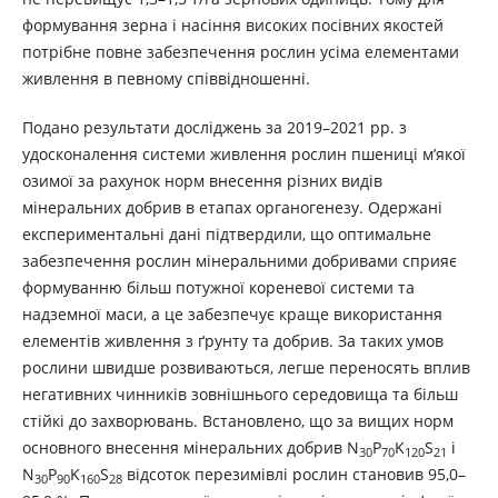
формування зерна і насіння високих посівних якостей
потрібне повне забезпечення рослин усіма елементами
живлення в певному співвідношенні.
Подано результати досліджень за 2019–2021 рр. з
удосконалення системи живлення рослин пшениці м’якої
озимої за рахунок норм внесення різних видів
мінеральних добрив в етапах органогенезу. Одержані
експериментальні дані підтвердили, що оптимальне
забезпечення рослин мінеральними добривами сприяє
формуванню більш потужної кореневої системи та
надземної маси, а це забезпечує краще використання
елементів живлення з ґрунту та добрив. За таких умов
рослини швидше розвиваються, легше переносять вплив
негативних чинників зовнішнього середовища та більш
стійкі до захворювань. Встановлено, що за вищих норм
основного внесення мінеральних добрив N
P
K
S
і
30
70
120
21
N
P
K
S
відсоток перезимівлі рослин становив 95,0–
30
90
160
28