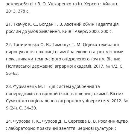
землеробстві / В. О. Ушкаренко та ін. Херсон : Айлант,
2013. 378 с.
21. Ткачук К. С., Богдан Т. З. Азотний обмін і адаптація
рослин до умов живлення. Київ : Аверс, 2000. 200 с.
22. Тогачинська О. В., Тимощук Т. М. Оцінка технології
вирощування пшениці озимої за еколого-агрохімічними
показниками темно-сірого опідзоленого ґрунту. Вісник
Полтавської державної аграрної академії. 2017. № 1/2. С.
56–63.
23. Фурманець М. Г. Дія систем удобрення та
попередників на врожай і якість пшениці озимої. Вісник
Сумського національного аграрного університету. 2012. №
9 (24). С. 34–39.
24. Фурсова Г. К., Фурсов Д. І., Сергєєва В. В. Рослинництво
: лабораторно-практичні заняття. Зернові культури :