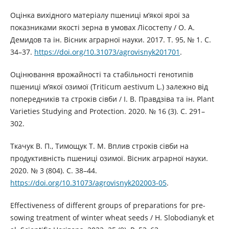
Оцінка вихідного матеріалу пшениці м’якої ярої за
показниками якості зерна в умовах Лісостепу / О. А.
Демидов та ін. Вісник аграрної науки. 2017. Т. 95, № 1. С.
34–37.
https://doi.org/10.31073/agrovisnyk201701
.
Оцінювання врожайності та стабільності генотипів
пшениці м’якої озимої (Triticum aestivum L.) залежно від
попередників та строків сівби / І. В. Правдзіва та ін. Plant
Varieties Studying and Protection. 2020. № 16 (3). С. 291–
302.
Ткачук В. П., Тимощук Т. М. Вплив строків сівби на
продуктивність пшениці озимої. Вісник аграрної науки.
2020. № 3 (804). С. 38–44.
https://doi.org/10.31073/agrovisnyk202003-05
.
Effectiveness of different groups of preparations for pre-
sowing treatment of winter wheat seeds / H. Slobodianyk et