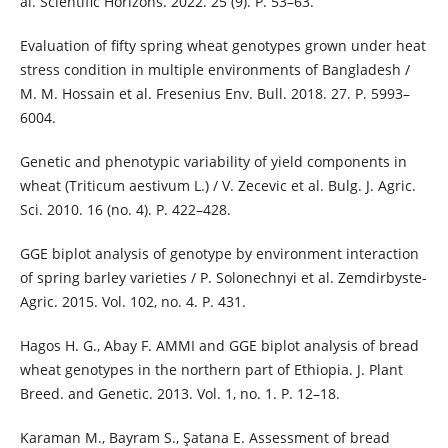
al. Scientific Horizons. 2022. 25 (9). P. 53–63.
Evaluation of fifty spring wheat genotypes grown under heat
stress condition in multiple environments of Bangladesh /
M. M. Hossain et al. Fresenius Env. Bull. 2018. 27. P. 5993–
6004.
Genetic and phenotypic variability of yield components in
wheat (Triticum aestivum L.) / V. Zecevic et al. Bulg. J. Agric.
Sci. 2010. 16 (no. 4). P. 422–428.
GGE biplot analysis of genotype by environment interaction
of spring barley varieties / P. Solonechnyi et al. Zemdirbyste-
Agric. 2015. Vol. 102, no. 4. P. 431.
Hagos H. G., Abay F. AMMI and GGE biplot analysis of bread
wheat genotypes in the northern part of Ethiopia. J. Plant
Breed. and Genetic. 2013. Vol. 1, no. 1. P. 12–18.
Karaman M., Bayram S., Şatana E. Assessment of bread