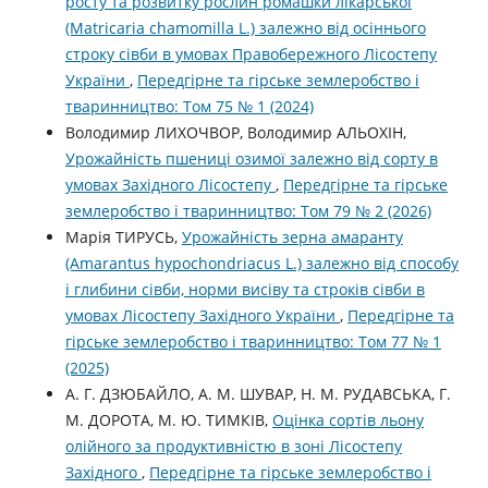
росту та розвитку рослин ромашки лікарської
(Matricaria chamomilla L.) залежно від осіннього
строку сівби в умовах Правобережного Лісостепу
України
,
Передгірне та гірське землеробство і
тваринництво: Том 75 № 1 (2024)
Володимир ЛИХОЧВОР, Володимир АЛЬОХІН,
Урожайність пшениці озимої залежно від сорту в
умовах Західного Лісостепу
,
Передгірне та гірське
землеробство і тваринництво: Том 79 № 2 (2026)
Марія ТИРУСЬ,
Урожайність зерна амаранту
(Amarantus hypochondriacus L.) залежно від способу
і глибини сівби, норми висіву та строків сівби в
умовах Лісостепу Західного України
,
Передгірне та
гірське землеробство і тваринництво: Том 77 № 1
(2025)
А. Г. ДЗЮБАЙЛО, А. М. ШУВАР, Н. М. РУДАВСЬКА, Г.
М. ДОРОТА, М. Ю. ТИМКІВ,
Оцінка сортів льону
олійного за продуктивністю в зоні Лісостепу
Західного
,
Передгірне та гірське землеробство і