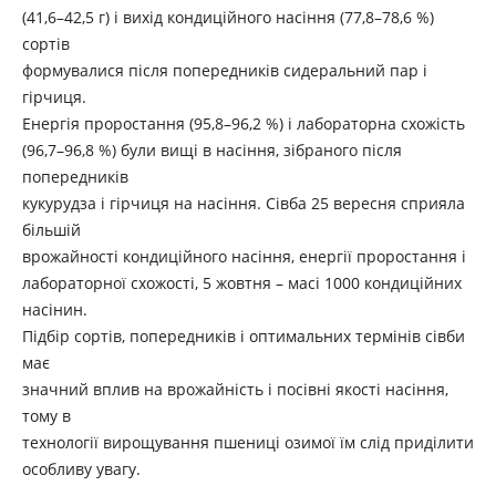
(41,6–42,5 г) і вихід кондиційного насіння (77,8–78,6 %)
сортів
формувалися після попередників сидеральний пар і
гірчиця.
Енергія проростання (95,8–96,2 %) і лабораторна схожість
(96,7–96,8 %) були вищі в насіння, зібраного після
попередників
кукурудза і гірчиця на насіння. Сівба 25 вересня сприяла
більшій
врожайності кондиційного насіння, енергії проростання і
лабораторної схожості, 5 жовтня – масі 1000 кондиційних
насінин.
Підбір сортів, попередників і оптимальних термінів сівби
має
значний вплив на врожайність і посівні якості насіння,
тому в
технології вирощування пшениці озимої їм слід приділити
особливу увагу.