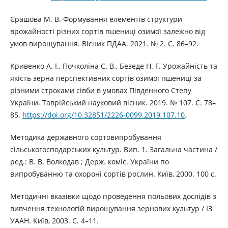
Єрашова М. В. Формування елементів структури
врожайності різних сортів пшениці озимої залежно від
умов вирощування. Вісник ПДАА. 2021. № 2. С. 86–92.
Кривенко А. І., Почколіна С. В., Безеде Н. Г. Урожайність та
якість зерна перспективних сортів озимої пшениці за
різними строками сівби в умовах Південного Степу
України. Таврійський науковий вісник. 2019. № 107. С. 78–
85.
https://doi.org/10.32851/2226-0099.2019.107.10
.
Методика державного сортовипробування
сільськогосподарських культур. Вип. 1. Загальна частина /
ред.: В. В. Волкодав ; Держ. коміс. України по
випробуванню та охороні сортів рослин. Київ, 2000. 100 с.
Методичні вказівки щодо проведення польових дослідів з
вивчення технологій вирощування зернових культур / ІЗ
УААН. Київ, 2003. С. 4–11.