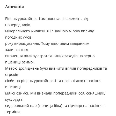
Анотація
Рівень урожайності змінюється і залежить від
попередників,
мінерального живлення і значною мірою впливу
погодних умов
року вирощування. Тому важливим завданням
залишається
вивчення впливу агротехнічних заходів на зерно
пшениці озимої.
Метою досліджень було вивчити вплив попередників та
строків
сівби на рівень урожайності та посівні якості насіння
пшениці
м’якої озимої. Ми вивчали попередники соя, соняшник,
кукурудза,
сидеральний пар (гірчиця біла) та гірчиця на насіння і
терміни