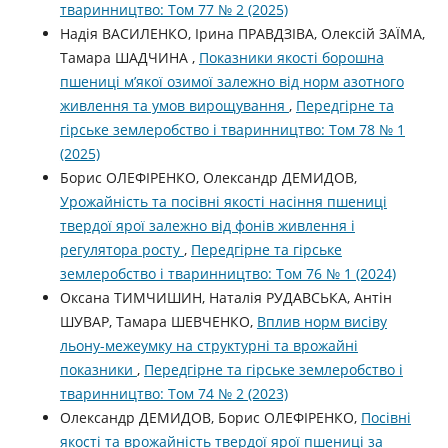
тваринництво: Том 77 № 2 (2025)
Надія ВАСИЛЕНКО, Ірина ПРАВДЗІВА, Олексій ЗАЇМА,
Тамара ШАДЧИНА ,
Показники якості борошна
пшениці м’якої озимої залежно від норм азотного
живлення та умов вирощування
,
Передгірне та
гірське землеробство і тваринництво: Том 78 № 1
(2025)
Борис ОЛЕФІРЕНКО, Олександр ДЕМИДОВ,
Урожайність та посівні якості насіння пшениці
твердої ярої залежно від фонів живлення і
регулятора росту
,
Передгірне та гірське
землеробство і тваринництво: Том 76 № 1 (2024)
Оксана ТИМЧИШИН, Наталія РУДАВСЬКА, Антін
ШУВАР, Тамара ШЕВЧЕНКО,
Вплив норм висіву
льону-межеумку на структурні та врожайні
показники
,
Передгірне та гірське землеробство і
тваринництво: Том 74 № 2 (2023)
Олександр ДЕМИДОВ, Борис ОЛЕФІРЕНКО,
Посівні
якості та врожайність твердої ярої пшениці за