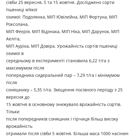
сівби 25 вересня, 5 та 15 жовтня. Досліджено сорти
пшениці м’якої
озимої: Подолянка, МІП Ювілейна, МІП Фортуна, МІП
Роксолана,
МІП Феєрія, МІП Відзнака, МІП Ніка, МІП Дарунок, МІП
Аеліта,
МІП Ауріка, МІП Довіра. Урожайність сортів пшениці
озимої в
середньому в експерименті становила 6,22 т/га з
максимумом після
попередника сидеральний пар – 7,29 т/га і мінімумом
після
соняшнику – 5,35 т/га. Зміщення посівного періоду з 25
вересня до
15 жовтня в основному знижувало врожайність сортів.
Тільки
після попередників соняшник і гірчиця більш високу
врожайність
отримали після сівби 5 жовтня. Більша маса 1000 насінин