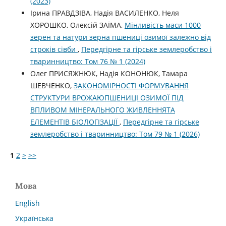
(2023)
Ірина ПРАВДЗІВА, Надія ВАСИЛЕНКО, Неля
ХОРОШКО, Олексій ЗАЇМА,
Мінливість маси 1000
зерен та натури зерна пшениці озимої залежно від
строків сівби
,
Передгірне та гірське землеробство і
тваринництво: Том 76 № 1 (2024)
Олег ПРИСЯЖНЮК, Надія КОНОНЮК, Тамара
ШЕВЧЕНКО,
ЗАКОНОМІРНОСТІ ФОРМУВАННЯ
СТРУКТУРИ ВРОЖАЮПШЕНИЦІ ОЗИМОЇ ПІД
ВПЛИВОМ МІНЕРАЛЬНОГО ЖИВЛЕННЯТА
ЕЛЕМЕНТІВ БІОЛОГІЗАЦІЇ
,
Передгірне та гірське
землеробство і тваринництво: Том 79 № 1 (2026)
1
2
>
>>
Мова
English
Українська