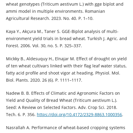
wheat genotypes (Triticum aestivum L.) with gge biplot and
ammi model in multiple environments. Romanian
Agricultural Research. 2023. No. 40. P. 1–10.
Kaya Y., Akçura M., Taner S. GGE-Biplot analysis of multi-
environment yield trials in bread wheat. Turkish J. Agric. and
Forest. 2006. Vol. 30, no. 5. P. 325–337.
Mickky B., Aldesuquy H., Elnajar M. Effect of drought on yield
of ten wheat cultivars linked with their flag leaf water status,
fatty acid profile and shoot vigor at heading. Physiol. Mol.
Biol. Plants. 2020. 26 (6). P. 1111–1117.
Nadew B. B. Effects of Climatic and Agronomic Factors on
Yield and Quality of Bread Wheat (Triticum aestivum L.).
Seed: A Review on Selected Factors. Adv. Crop Sci. 2018.
Tech. 6. Р. 356.
https://doi.org/10.4172/2329-8863.1000356
.
Nasrallah A. Performance of wheat-based cropping systems