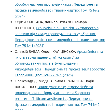
обробки насіння протруйниками
,
Передгірне та
гірське землеробство і тваринництво: Том 75 № 2
(2024)
Сергій СМЕТАНА, Данило ПУКАЛО, Тамара
ШЕВЧЕНКО,
Економічна оцінка сіяних травостоїв
залежно від складу травосумішок та удобрення
,
Передгірне та гірське землеробство і тваринництво:
Том 75 № 1 (2024)
Олексій ЗАЇМА, Олеся КАЛІЦІНСЬКА,
Урожайність та
якість зерна пшениці м’якої озимої за
обприскування посівів фунгіцидами і
мікродобривом
,
Передгірне та гірське землеробство
і тваринництво: Том 77 № 1 (2025)
Олександр ДЕМИДОВ, Ірина ПРАВДЗІВА, Надія
ВАСИЛЕНКО,
Вплив умов року, строку сівби та
попередника на формування сили борошна
генотипів Triticum aestivum L.
,
Передгірне та
гірське землеробство і тваринництво: Том 74 № 2