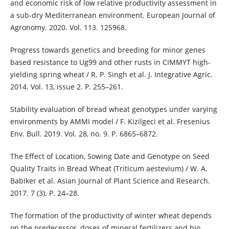
and economic risk of low relative productivity assessment in
a sub-dry Mediterranean environment. European Journal of
Agronomy. 2020. Vol. 113. 125968.
Progress towards genetics and breeding for minor genes
based resistance to Ug99 and other rusts in CIMMYT high-
yielding spring wheat / R. P. Singh et al. J. Integrative Agric.
2014. Vol. 13, issue 2. P. 255–261.
Stability evaluation of bread wheat genotypes under varying
environments by AMMI model / F. Kizilgeci et al. Fresenius
Env. Bull. 2019. Vol. 28, no. 9. P. 6865–6872.
The Effect of Location, Sowing Date and Genotype on Seed
Quality Traits in Bread Wheat (Triticum aestevium) / W. A.
Babiker et al. Asian Journal of Plant Science and Research.
2017. 7 (3). Р. 24–28.
The formation of the productivity of winter wheat depends
on the predecessor, doses of mineral fertilizers and bio