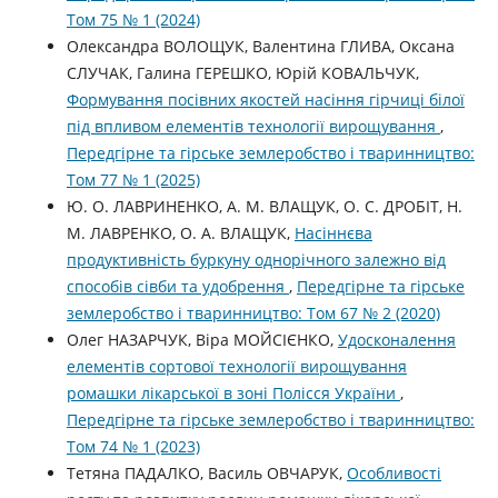
Том 75 № 1 (2024)
Олександра ВОЛОЩУК, Валентина ГЛИВА, Оксана
СЛУЧАК, Галина ГЕРЕШКО, Юрій КОВАЛЬЧУК,
Формування посівних якостей насіння гірчиці білої
під впливом елементів технології вирощування
,
Передгірне та гірське землеробство і тваринництво:
Том 77 № 1 (2025)
Ю. О. ЛАВРИНЕНКО, А. М. ВЛАЩУК, О. С. ДРОБІТ, Н.
М. ЛАВРЕНКО, О. А. ВЛАЩУК,
Насіннєва
продуктивність буркуну однорічного залежно від
способів сівби та удобрення
,
Передгірне та гірське
землеробство і тваринництво: Том 67 № 2 (2020)
Олег НАЗАРЧУК, Віра МОЙСІЄНКО,
Удосконалення
елементів сортової технології вирощування
ромашки лікарської в зоні Полісся України
,
Передгірне та гірське землеробство і тваринництво:
Том 74 № 1 (2023)
Тетяна ПАДАЛКО, Василь ОВЧАРУК,
Особливості