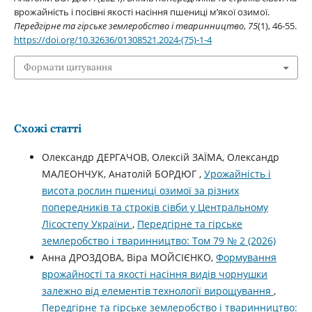
врожайність і посівні якості насіння пшениці м’якої озимої.
Передгірне та гірське землеробство і тваринництво
,
75
(1), 46-55.
https://doi.org/10.32636/01308521.2024-(75)-1-4
Формати цитування
Схожі статті
Олександр ДЕРГАЧОВ, Олексій ЗАЇМА, Олександр
МАЛЕОНЧУК, Анатолій БОРДЮГ ,
Урожайність і
висота рослин пшениці озимої за різних
попередників та строків сівби у Центральному
Лісостепу України
,
Передгірне та гірське
землеробство і тваринництво: Том 79 № 2 (2026)
Анна ДРОЗДОВА, Віра МОЙСІЄНКО,
Формування
врожайності та якості насіння видів чорнушки
залежно від елементів технології вирощування
,
Передгірне та гірське землеробство і тваринництво: