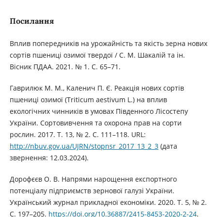
Посилання
Вплив попередників на урожайність та якість зерна нових
сортів пшениці озимої твердої / С. М. Шакалій та ін.
Вісник ПДАА. 2021. № 1. С. 65–71.
Гаврилюк М. М., Каленич П. Є. Реакція нових сортів
пшениці озимої (Triticum aestivum L.) на вплив
екологічних чинників в умовах Південного Лісостепу
України. Сортовивчення та охорона прав на сорти
рослин. 2017. Т. 13, № 2. С. 111–118. URL:
http://nbuv.gov.ua/UJRN/stopnsr_2017_13_2_3
(дата
звернення: 12.03.2024).
Дорофєєв О. В. Напрями нарощення експортного
потенціалу підприємств зернової галузі України.
Український журнал прикладної економіки. 2020. Т. 5, № 2.
С. 197–205.
https://doi.org/10.36887/2415-8453-2020-2-24
.