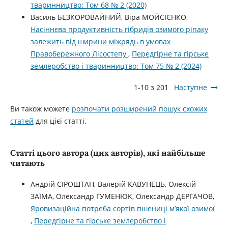
тваринництво: Том 68 № 2 (2020)
Василь БЕЗКОРОВАЙНИЙ, Віра МОЙСІЄНКО,
Насіннєва продуктивність гібридів озимого ріпаку
залежить від ширини міжрядь в умовах
Правобережного Лісостепу
,
Передгірне та гірське
землеробство і тваринництво: Том 75 № 2 (2024)
1-10 з 201
Наступне
Ви також можете
розпочати розширений пошук схожих
статей
для цієї статті.
Статті цього автора (цих авторів), які найбільше
читають
Андрій СІРОШТАН, Валерій КАВУНЕЦЬ, Олексій
ЗАЇМА, Олександр ГУМЕНЮК, Олександр ДЕРГАЧОВ,
Яровизаційна потреба сортів пшениці м’якої озимої
,
Передгірне та гірське землеробство і