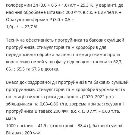
колофермин Zn (3,0 + 0,5 + 1,0) л/т – 25,3 %; у варіанті, де
насіння оброблене Вітавакс 200 ФФ, в.с.к. + Вимпел К +
Оракул колофермин P (3,0 + 0,5 +
1,0) л/т – 23,7 %.
Технічна ефективність протруйника та бакових сумішей
протруйників, стимуляторів та мікродобрив для
передпосівної обробки насіння пшениці озимої проти
кореневих гнилей у цю фазу відповідно становила 62,7;
65,1; 65,5 та 67,6 відсотка.
Внаслідок оздоровчої дії протруйників та бакових сумішей
протруйників, стимуляторів та мікродобрив урожайність
пшениці озимої за роки досліджень (2020–2022 рр.)
збільшилася на 0,63–0,86 т/га, зокрема при застосуванні
протруйника Вітавакс 200 ФФ, в.с.к. (3,0 л/т) – 0,63 т/га,
маса
1000 насінин – 41,9 г (в контролі – 38,4 г); бакової суміші
Вітавакс 200 ФФ,