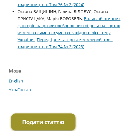
тваринництво: Том 76 № 2 (2024)
Оксана ВАЩИШИН, Галина БІЛОВУС, Оксана
ПРИСТАЦЬКА, Марія ВОРОБЕЛЬ,
Вплив абіотичних
факторів на розвиток борошнистої роси на сортах
ячменю озимого в умовах західного лісостепу
України
,
Передгірне та гірське землеробство і
тваринництво: Том 74 № 2 (2023)
Мова
English
Українська