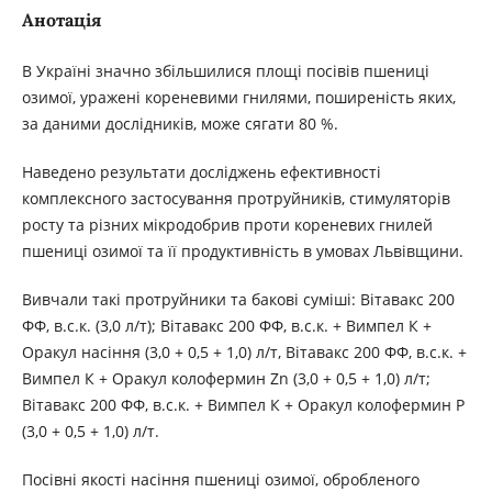
Анотація
В Україні значно збільшилися площі посівів пшениці
озимої, уражені кореневими гнилями, поширеність яких,
за даними дослідників, може сягати 80 %.
Наведено результати досліджень ефективності
комплексного застосування протруйників, стимуляторів
росту та різних мікродобрив проти кореневих гнилей
пшениці озимої та її продуктивність в умовах Львівщини.
Вивчали такі протруйники та бакові суміші: Вітавакс 200
ФФ, в.с.к. (3,0 л/т); Вітавакс 200 ФФ, в.с.к. + Вимпел К +
Оракул насіння (3,0 + 0,5 + 1,0) л/т, Вітавакс 200 ФФ, в.с.к. +
Вимпел К + Оракул колофермин Zn (3,0 + 0,5 + 1,0) л/т;
Вітавакс 200 ФФ, в.с.к. + Вимпел К + Оракул колофермин P
(3,0 + 0,5 + 1,0) л/т.
Посівні якості насіння пшениці озимої, обробленого