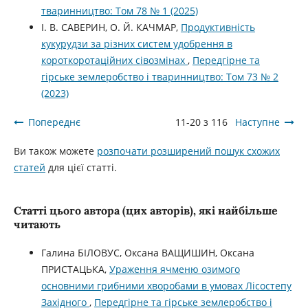
тваринництво: Том 78 № 1 (2025)
І. В. САВЕРИН, О. Й. КАЧМАР,
Продуктивність
кукурудзи за різних систем удобрення в
короткоротаційних сівозмінах
,
Передгірне та
гірське землеробство і тваринництво: Том 73 № 2
(2023)
Попереднє
11-20 з 116
Наступне
Ви також можете
розпочати розширений пошук схожих
статей
для цієї статті.
Статті цього автора (цих авторів), які найбільше
читають
Галина БІЛОВУС, Оксана ВАЩИШИН, Оксана
ПРИСТАЦЬКА,
Ураження ячменю озимого
основними грибними хворобами в умовах Лісостепу
Західного
,
Передгірне та гірське землеробство і