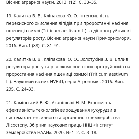
Вісник аграрної науки. 2013. (12). С. 33–35.
19. Калитка В. В., Кліпакова Ю. О. Інтенсивність
перекисного окислення ліпідів при проростанні насіння
пшениці озимої (Triticum aestivum L.) за дії протруйників і
регуляторів росту. Вісник аграрної науки Причорномор’я.
2016. Вип.1 (88). С. 81–91.
20. Калитка В. В., Кліпакова Ю. О., Золотухіна З. В. Вплив
регулятора росту та різнокомпонентних протруйників на
проростання насіння пшениці озимої (Triticum aestivum
L.). Науковий вісник НУБіП, серія Агрономія. 2016. Вип.
235. С. 24–33.
21. Камінський В. Ф., Асанішвілі Н. М. Економічна
ефективність технологій вирощування кукурудзи в
системах інтенсивного та органічного землеробства
Лісостепу. Збірник наукових праць ННЦ «Інститут
землеробства НААН». 2020. № 1–2. С. 3–18.