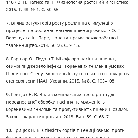
118 / В. П. Патика та ін. Физиология растений и генетика.
2016. Т. 48. № 1. С. 50–55.
7. Вплив регуляторів росту рослин на стимуляцію
процесів проростання насіння пшениці озимої / О. П.
Волощук та ін. Передгірне та гірське землеробство і
тваринництво.2014. 56 (2). С. 9–15.
8. Горщар О., Педаш Т. Мікофлора насіння пшениці
озимої як джерело інфекції кореневих гнилей в умовах
Північного Степу. Бюлетень Ін-ту сільського господарства
степової зони НААН України. 2015. № 8. С. 105–108.
9. Грицюк Н. В. Вплив комплексних препаратів для
передпосівної обробки насіння на ураженість
кореневими гнилями та продуктивність пшениці озимої.
Захист і карантин рослин. 2013. Вип. 59. С. 63–71.
10. Грицюк Н. В. Стійкість сортів пшениці озимої проти
фузаріозної інфекції за різних строків ураження.