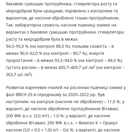
баковою сумішшю протруйника, стимулятора росту та
мікродобрив були кращими, порівняно з контролем та
варіантом, де насіння оброблене тільки протруйником.
Так, лабораторна схожість насіння пшениці озимої на
варіантах з баковою сумішшю протруйника, стимулятора
росту та мікродобрив була в межах
94,3–95,0 % (на контролі 88,3 %), польова схожість – в
межах 90,3–92,0 % (на контролі – 80,7 %), енергія
проростання – в межах 93,3–94,0 % (на контролі – 88,3 %),
2
густота рослин – в межах 405,7–409,7 шт./м
(на контролі –
2
363,7 шт./м
).
Розвиток кореневих гнилей на рослинах пшениці озимої у
фазі BBCH 29 в середньому за 2020–2022 рр. був
наступним: на контролі (насіння не оброблене) – 11,0 %; у
варіанті, де насіння оброблене протруйником Вітавакс
200 ФФ, в.с.к. (3,0 л/т) – 1,0 %; у варіанті, де насіння
оброблене Вітавакс 200 ФФ, в.с.к. + Вимпел К + Оракул
насіння (3,0 + 0,5 + 1,0) л/т – 0,6 %; у варіанті, де насіння