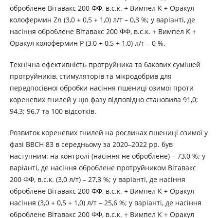
оброблене Вітавакс 200 ФФ, в.с.к. + Вимпел К + Оракул
колофермин Zn (3,0 + 0,5 + 1,0) л/т – 0,3 %; у варіанті, де
насіння оброблене Вітавакс 200 ФФ, в.с.к. + Вимпел К +
Оракул колофермин P (3,0 + 0,5 + 1,0) л/т – 0 %.
Технічна ефективність протруйника та бакових сумішей
протруйників, стимуляторів та мікродобрив для
передпосівної обробки насіння пшениці озимої проти
кореневих гнилей у цю фазу відповідно становила 91,0;
94,3; 96,7 та 100 відсотків.
Розвиток кореневих гнилей на рослинах пшениці озимої у
фазі BBCH 83 в середньому за 2020–2022 рр. був
наступним: на контролі (насіння не оброблене) – 73,0 %; у
варіанті, де насіння оброблене протруйником Вітавакс
200 ФФ, в.с.к. (3,0 л/т) – 27,3 %; у варіанті, де насіння
оброблене Вітавакс 200 ФФ, в.с.к. + Вимпел К + Оракул
насіння (3,0 + 0,5 + 1,0) л/т – 25,6 %; у варіанті, де насіння
оброблене Вітавакс 200 ФФ, в.с.к. + Вимпел К + Оракул