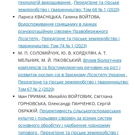
технологій вирощування
,
Передгірне та гірське
землеробство і тваринництво: Том 68 № 1 (2020)
Лариса КВАСНІЦЬКА, Галина ВОЙТОВА,
Водоспоживання соняшнику в ланках
різноротаційних сівозмін Правобережного
Лісостепу
,
Передгірне та гірське землеробство і
тваринництво: Том 74 № 1 (2023)
М. П. СОЛОМІЙЧУК, Ю. В. КОРДУЛЯН, А. Т.
МЕЛЬНИК, М. Й. ПІКОВСЬКИЙ,
Вплив біологічних
комплексів та біостимулюючих речовин на ріст і
розвиток рослин сої в Західному Лісостепу України
,
Передгірне та гірське землеробство і тваринництво:
Том 67 № 2 (2020)
Іван ПРИМАК, Михайло ВОЙТОВИК, Світлана
ГОРНОВСЬКА, Олександр ПАНЧЕНКО, Сергій
ОБРАЖІЙ,
Продуктивність сільськогосподарських
культур і польових сівозмін за різних систем
основного обробітку і удобрення чорнозему
типового
,
Передгірне та гірське землеробство і