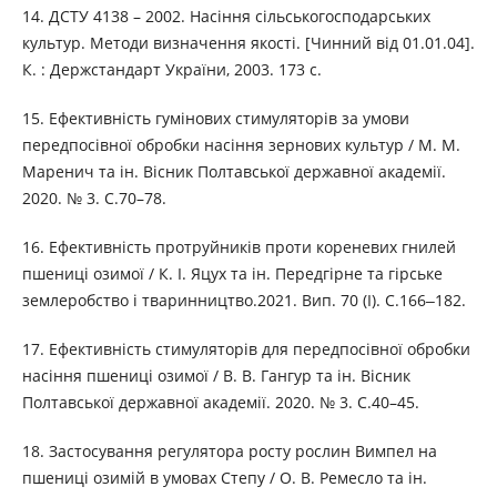
14. ДСТУ 4138 – 2002. Насіння сільськогосподарських
культур. Методи визначення якості. [Чинний від 01.01.04].
К. : Держстандарт України, 2003. 173 с.
15. Ефективність гумінових стимуляторів за умови
передпосівної обробки насіння зернових культур / М. М.
Маренич та ін. Вісник Полтавської державної академії.
2020. № 3. С.70–78.
16. Ефективність протруйників проти кореневих гнилей
пшениці озимої / К. І. Яцух та ін. Передгірне та гірське
землеробство і тваринництво.2021. Вип. 70 (І). С.166‒182.
17. Ефективність стимуляторів для передпосівної обробки
насіння пшениці озимої / В. В. Гангур та ін. Вісник
Полтавської державної академії. 2020. № 3. С.40–45.
18. Застосування регулятора росту рослин Вимпел на
пшениці озимій в умовах Cтепу / О. В. Ремесло та ін.