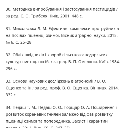
30. Методика випробування і застосування пестицидів /
за ред. С. О. Трибеля. Київ, 2001. 448 с.
31. Михальська Л. М. Ефективні комплекси протруйників
на посівах пшениці озимої. Вісник аграрної науки. 2015.
№ 6. С. 25–28.
32. Облік шкідників і хвороб сільськогосподарських
культур : метод. посіб. / за ред. В. П. Омелюти. Київ, 1984.
296 с.
33. Основи наукових досліджень в агрономії / В. О.
Єщенко та ін.; за ред. проф. В. О. Єщенка. Вінниця, 2014.
332 с.
34. Педаш Т. М., Педаш О. О., Горщар О. А. Поширення і
розвиток кореневих гнилей залежно від фаз розвитку
пшениці озимої та попередника. Захист і карантин
рослин. 2014. Вип. 60. С. 247–251.