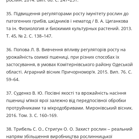
35. Підвищення регуляторами росту імунітету рослин до
патогенних грибів, шкідників і нематод / В. А. Циганкова
та ін. Физиология и биохимия культурных растений. 2013.
Т. 45, № 2. С. 138–147.
36. Попова Л. В. Вивчення впливу регуляторів росту на
урожайність озимої пшениці, при різних способах їх
застосування, в умовах Комітернівського району Одеськой
області. Аграрний вісник Причорномор’я. 2015. Вип. 76. С.
59–64.
37. Суденко В. Ю. Посівні якості та врожайність насіння
пшениці м’якої ярої залежно від передпосівної обробки
протруйниками та мікродобривами. Миронівський вісник.
2016. Том. 3. С. 160–169.
38. Трибель С. О., Стригун О. О. Захист рослин ‒ реальний
напрям збільшення виробництва рослинницької