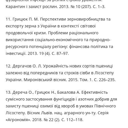
Карантин і захист рослин. 2013. № 10 (207). С. 1–3.
11. Грицюк П. М. Перспективи зерновиробництва та
експорту зерна з України в контексті світової
продовольчої кризи. Проблеми раціонального
використання соціально-економічного та природно-
ресурсного потенціалу регіону: фінансова політика та
інвестиції. 2013. 19 (4). С. 87–97.
12. Дергачов О. Л. Урожайність нових сортів пшениці
залежно від попередників та строків сівби в Лісостепу
України. Миронівський вісник. 2015. Том. 1. С. 226–235.
13. Дереча О., Грицюк Н., Бакалова А. Ефективність
сумісного застосування фунгіцидів і азотних добрив для
захисту пшениці озимої від хвороб в умовах Північного
Лісостепу. Вісник Львів. нац. аграрного ун-ту. Серія
«Агрономія». 2018. № 22 (2). С. 112‒118.