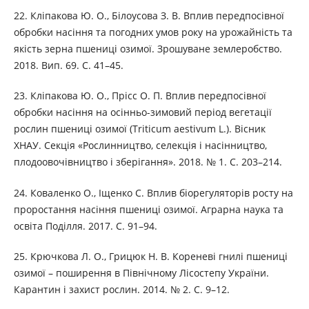
22. Кліпакова Ю. О., Білоусова З. В. Вплив передпосівної
обробки насіння та погодних умов року на урожайність та
якість зерна пшениці озимої. Зрошуване землеробство.
2018. Вип. 69. С. 41–45.
23. Кліпакова Ю. О., Прісс О. П. Вплив передпосівної
обробки насіння на осінньо-зимовий період вегетації
рослин пшениці озимої (Triticum aestivum L.). Вісник
ХНАУ. Секція «Рослинництво, селекція і насінництво,
плодоовочівництво і зберігання». 2018. № 1. С. 203–214.
24. Коваленко О., Іщенко С. Вплив біорегуляторів росту на
проростання насіння пшениці озимої. Аграрна наука та
освіта Поділля. 2017. С. 91–94.
25. Крючкова Л. О., Грицюк Н. В. Кореневі гнилі пшениці
озимої – поширення в Північному Лісостепу України.
Карантин і захист рослин. 2014. № 2. С. 9–12.