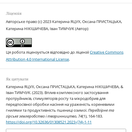
Ліцензія
Авторське право (c) 2023 Катерина ЯЦУХ, Оксана ПРИСТАЦЬКА,
Катерина НІКІШИЧЕВА, Іван ТИМЧУК (Автор)
Ця робота ліцензується відповідно до ліцензії
Creative Commons
Attribution 4.0 International License
.
Як цитувати
Катерина ЯЦУХ, Оксана ПРИСТАЦЬКА, Катерина НІКІШИЧЕВА, &
Іван ТИМЧУК. (2023). Вплив комплексного застосування
протруйників, стимуляторів росту та мікродобрив для
передпосівної обробки насіння на ураженість кореневими
гнилями та продуктивність пшениці озимої.
Передгірне та
гірське землеробство і тваринництво
,
74
(1), 164-183.
https://doi.org/10.32636/01308521.2023-(74)-1-11