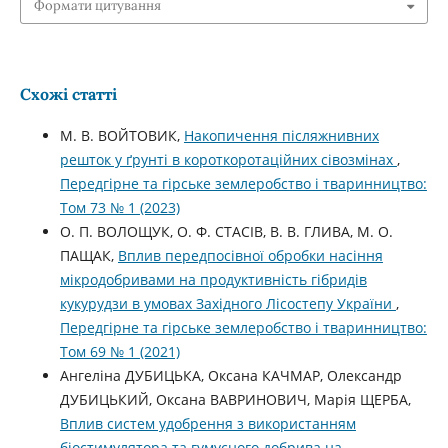
Формати цитування
Схожі статті
М. В. ВОЙТОВИК,
Накопичення післяжнивних
решток у ґрунті в короткоротаційних сівозмінах
,
Передгірне та гірське землеробство і тваринництво:
Том 73 № 1 (2023)
О. П. ВОЛОЩУК, О. Ф. СТАСІВ, В. В. ГЛИВА, М. О.
ПАЩАК,
Вплив передпосівної обробки насіння
мікродобривами на продуктивність гібридів
кукурудзи в умовах Західного Лісостепу України
,
Передгірне та гірське землеробство і тваринництво:
Том 69 № 1 (2021)
Ангеліна ДУБИЦЬКА, Оксана КАЧМАР, Олександр
ДУБИЦЬКИЙ, Оксана ВАВРИНОВИЧ, Марія ЩЕРБА,
Вплив систем удобрення з використанням
біостимулятора та гумусного добрива на