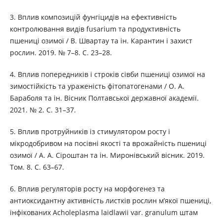
3. Вплив композицій фунгіцидів на ефективність
контролювання видів fusarium та продуктивність
пшениці озимої / В. Швартау та ін. Карантин і захист
рослин. 2019. № 7–8. С. 23–28.
4. Вплив попередників і строків сівби пшениці озимої на
зимостійкість та ураженість фітопатогенами / О. А.
Бараболя та ін. Вісник Полтавської державної академії.
2021. № 2. С. 31–37.
5. Вплив протруйників із стимулятором росту і
мікродобривом на посівні якості та врожайність пшениці
озимої / А. А. Сіроштан та ін. Миронівський вісник. 2019.
Том. 8. С. 63–67.
6. Вплив регуляторів росту на морфогенез та
антиоксидантну активність листків рослин м’якої пшениці,
інфікованих Acholeplasma laidlawii var. granulum штам