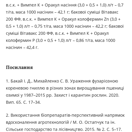
в.с.к. + Вимпел К + Оракул насіння (3,0 + 0,5 + 1,0) л/т – 0,7
т/га, маса 1000 насінин – 42,1 г; бакової суміші Вітавакс
200 ФФ, в.с.к. + Вимпел К + Оракул колофермин Zn (3,0 +
0,5 + 1,0) л/т – 0,75 т/га, маса 1000 насінин – 42,2 г; бакової
суміші Вітавакс 200 ФФ, в.с.к. + Вимпел К + Оракул
колофермин Р (3,0 + 0,5 + 1,0) л/т – 0,86 т/га, маса 1000
насінин – 42,4 г.
Посилання
1. Бакай І. Д., Михайленко С. В. Ураження фузаріозною
кореневою гниллю в різних зонах вирощування пшениці
озимої у 1987‒2015 рр. Захист і карантин рослин. 2020.
Вип. 65. С. 17–34.
2. Використання біопрепаратів-перспективний напрямок
вдосконалення агротехнологій / М. О. Остапчук та ін.
Сільське господарство та лісівництво. 2015. № 2. С. 5–17.