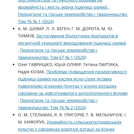
врожайність і якість зерна пшениці озимої
,
Передгірне та гірське землеробство і тваринництво:
Том 76 № 1 (2024)
А. М. ШУВАР, Л. Л. БЕГЕН, Г. М. ДОРОТА, М. Ю.
ТИМКІВ,
Застосування біологічних препаратів в
органічній технології вирощування пшениці озимої
,
Передгірне та гірське землеробство і
тваринництво: Том 67 № 1 (2020)
Олег ГАВРИШКО, Юрій ОЛІФІР, Тетяна ПАРТИКА,
Надія КОЗАК,
Проблеми підвищення продуктивності
пшениці озимої на кислих ясно-сірих лісових
поверхнево оглеєних ґрунтах у різних ротаціях
сівозміни за довготривалого антропогенного впливу
,
Передгірне та гірське землеробство і
тваринництво: Том 76 № 2 (2024)
О. М. СТЕЛЬМАХ, Я. Я. ГРИГОРІВ, Т. В. МЕЛЬНИЧУК, І.
М. КИФОРУК,
Урожайність сільськогосподарських
культур у сівозмінах короткої ротації за різних