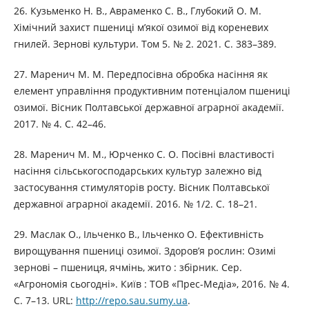
26. Кузьменко Н. В., Авраменко С. В., Глубокий О. М.
Хімічний захист пшениці м’якої озимої від кореневих
гнилей. Зернові культури. Том 5. № 2. 2021. С. 383–389.
27. Маренич М. М. Передпосівна обробка насіння як
елемент управління продуктивним потенціалом пшениці
озимої. Вісник Полтавської державної аграрної академії.
2017. № 4. С. 42–46.
28. Маренич М. М., Юрченко С. О. Посівні властивості
насіння сільськогосподарських культур залежно від
застосування стимуляторів росту. Вісник Полтавської
державної аграрної академії. 2016. № 1/2. С. 18–21.
29. Маслак О., Ільченко В., Ільченко О. Ефективність
вирощування пшениці озимої. Здоров’я рослин: Озимі
зернові – пшениця, ячмінь, жито : збірник. Сер.
«Агрономія сьогодні». Київ : ТОВ «Прес-Медіа», 2016. № 4.
С. 7–13. URL:
http://repo.sau.sumy.ua
.