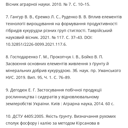
Вісник аграрної науки. 2010. № 7. С. 10–15.
7. Гангур В. В., Єремко Л. С., Руденко В. В. Вплив елементів
технології вирощування на формування продуктивності
гібридів кукурудзи різних груп стиглості. Таврійський
науковий вісник. 2021. № 117. С. 37–43. DOI:
10.32851/2226-0099.2021.117.6.
8. Господаренко Г. М., Прокопчук І. В., Бойко В. П.
Засвоєння основних елементів живлення з ґрунту й
мінеральних добрив кукурудзою. Зб. наук. пр. Уманського
НУС. 2019. Вип. 95, Ч. 1. С. 76–89.
9. Дегодюк Е. Г. Застосування побічної продукції
рослинництва і сидератів у відновлювальному
землеробстві України. Київ : Аграрна наука, 2014. 60 с.
10. ДСТУ 4405:2005. Якість ґрунту. Визначання рухомих
сполук фосфору і калію за методом Кірсанова в