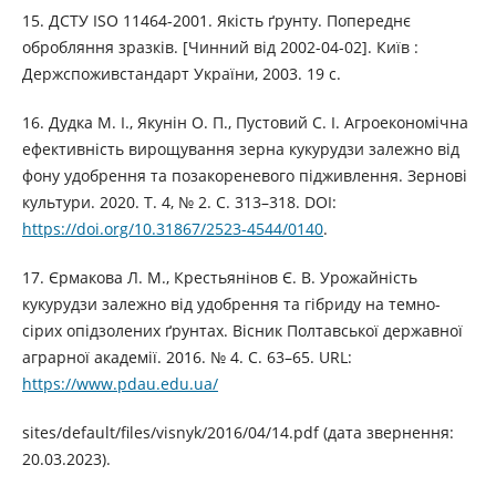
15. ДСТУ ІSО 11464-2001. Якість ґрунту. Попереднє
обробляння зразків. [Чинний від 2002-04-02]. Київ :
Держспоживстандарт України, 2003. 19 с.
16. Дудка М. І., Якунін О. П., Пустовий С. І. Агроекономічна
ефективність вирощування зерна кукурудзи залежно від
фону удобрення та позакореневого підживлення. Зернові
культури. 2020. Т. 4, № 2. С. 313–318. DOI:
https://doi.org/10.31867/2523-4544/0140
.
17. Єрмакова Л. М., Крестьянінов Є. В. Урожайність
кукурудзи залежно від удобрення та гібриду на темно-
сірих опідзолених ґрунтах. Вісник Полтавської державної
аграрної академії. 2016. № 4. С. 63–65. URL:
https://www.pdau.edu.ua/
sites/default/files/visnyk/2016/04/14.pdf (дата звернення:
20.03.2023).