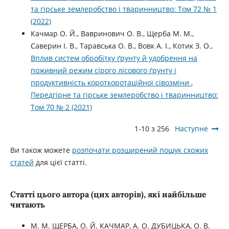
та гірське землеробство і тваринництво: Том 72 № 1
(2022)
Качмар О. Й., Вавринович О. В., Щерба М. М.,
Саверин І. В., Таравська О. В., Вовк А. І., Котик З. О.,
Вплив систем обробітку ґрунту й удобрення на
поживний режим сірого лісового ґрунту і
продуктивність короткоротаційної сівозміни
,
Передгірне та гірське землеробство і тваринництво:
Том 70 № 2 (2021)
1-10 з 256
Наступне
Ви також можете
розпочати розширений пошук схожих
статей
для цієї статті.
Статті цього автора (цих авторів), які найбільше
читають
М. М. ЩЕРБА, О. Й. КАЧМАР, А. О. ДУБИЦЬКА, О. В.