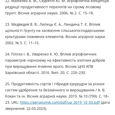
22. Малієнко А. М., Скурятін Ю. М. Агрофізична концепція
редукції продуктивності перелогів на сірому лісовому
ґрунті. Вісник аграрної науки. 2006. № 2. С. 15–18.
23. Медведев В. В., Липець Є. А., Линдина Т. Є. Вплив
щільності ґрунту на засвоєння сільськогосподарськими
культурами поживних елементів. Вісник аграрної науки.
2002. № 5. С. 11–15.
24. Пліско І. В., Уваренко К. Ю. Вплив агрофізичних
параметрів чорнозему на ефективність азотних добрив
при вирощуванні ячменю ярого. Вісник ЦНЗ АПВ
Харківської області. 2016. Вип. 20. С. 220–230.
25. Продуктивність сортів і гібридів кукурудзи за різних
систем удобрення та беззмінного їх вирощування / А. В.
Кохан та ін. Вісник аграрної науки. 2019. № 10 (799). С. 18–
23. URL:
https://agrovisnyk.com/pdf/ua_2019_10_03.pdf
(дата
звернення: 22.03.2023).