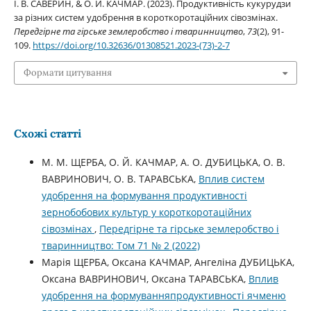
І. В. САВЕРИН, & О. Й. КАЧМАР. (2023). Продуктивність кукурудзи
за різних систем удобрення в короткоротаційних сівозмінах.
Передгірне та гірське землеробство і тваринництво
,
73
(2), 91-
109.
https://doi.org/10.32636/01308521.2023-(73)-2-7
Формати цитування
Схожі статті
М. М. ЩЕРБА, О. Й. КАЧМАР, А. О. ДУБИЦЬКА, О. В.
ВАВРИНОВИЧ, О. В. ТАРАВСЬКА,
Вплив систем
удобрення на формування продуктивності
зернобобових культур у короткоротаційних
сівозмінах
,
Передгірне та гірське землеробство і
тваринництво: Том 71 № 2 (2022)
Марія ЩЕРБА, Оксана КАЧМАР, Ангеліна ДУБИЦЬКА,
Оксана ВАВРИНОВИЧ, Оксана ТАРАВСЬКА,
Вплив
удобрення на формуванняпродуктивності ячменю