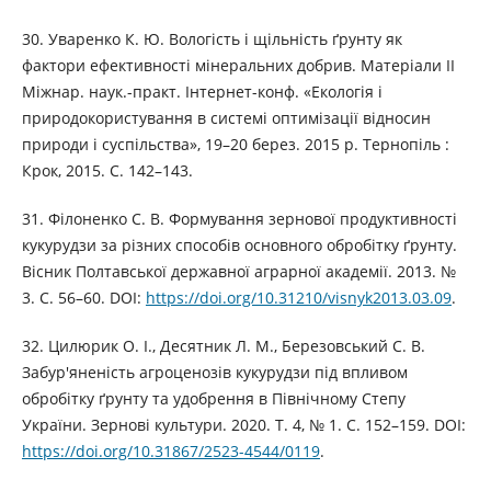
30. Уваренко К. Ю. Вологість і щільність ґрунту як
фактори ефективності мінеральних добрив. Матеріали ІІ
Міжнар. наук.-практ. Інтернет-конф. «Екологія і
природокористування в системі оптимізації відносин
природи і суспільства», 19–20 берез. 2015 р. Тернопіль :
Крок, 2015. С. 142–143.
31. Філоненко С. В. Формування зернової продуктивності
кукурудзи за різних способів основного обробітку ґрунту.
Вісник Полтавської державної аграрної академії. 2013. №
3. С. 56–60. DOI:
https://doi.org/10.31210/visnyk2013.03.09
.
32. Цилюрик О. І., Десятник Л. М., Березовський С. В.
Забур'яненість агроценозів кукурудзи під впливом
обробітку ґрунту та удобрення в Північному Степу
України. Зернові культури. 2020. Т. 4, № 1. С. 152–159. DOI:
https://doi.org/10.31867/2523-4544/0119
.