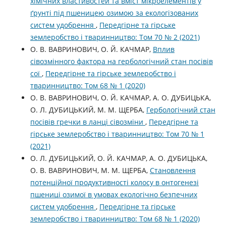
хімічних властивостей та вміст мікроелементів у
ґрунті під пшеницею озимою за екологізованих
систем удобрення
,
Передгірне та гірське
землеробство і тваринництво: Том 70 № 2 (2021)
О. В. ВАВРИНОВИЧ, О. Й. КАЧМАР,
Вплив
сівозмінного фактора на гербологічний стан посівів
сої
,
Передгірне та гірське землеробство і
тваринництво: Том 68 № 1 (2020)
О. В. ВАВРИНОВИЧ, О. Й. КАЧМАР, А. О. ДУБИЦЬКА,
О. Л. ДУБИЦЬКИЙ, М. М. ЩЕРБА,
Гербологічний стан
посівів гречки в ланці сівозміни
,
Передгірне та
гірське землеробство і тваринництво: Том 70 № 1
(2021)
О. Л. ДУБИЦЬКИЙ, О. Й. КАЧМАР, А. О. ДУБИЦЬКА,
О. В. ВАВРИНОВИЧ, М. М. ЩЕРБА,
Становлення
потенційної продуктивності колосу в онтогенезі
пшениці озимої в умовах екологічно безпечних
систем удобрення
,
Передгірне та гірське
землеробство і тваринництво: Том 68 № 1 (2020)