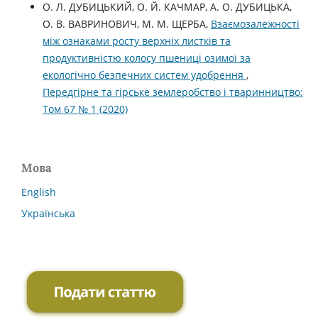
О. Л. ДУБИЦЬКИЙ, О. Й. КАЧМАР, А. О. ДУБИЦЬКА,
О. В. ВАВРИНОВИЧ, М. М. ЩЕРБА,
Взаємозалежності
між ознаками росту верхніх листків та
продуктивністю колосу пшениці озимої за
екологічно безпечних систем удобрення
,
Передгірне та гірське землеробство і тваринництво:
Том 67 № 1 (2020)
Мова
English
Українська