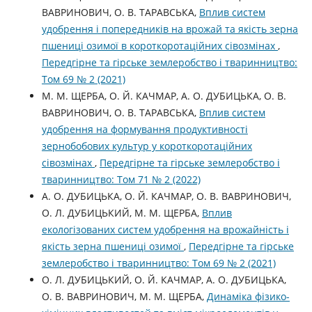
ВАВРИНОВИЧ, О. В. ТАРАВСЬКА,
Вплив систем
удобрення і попередників на врожай та якість зерна
пшениці озимої в короткоротаційних сівозмінах
,
Передгірне та гірське землеробство і тваринництво:
Том 69 № 2 (2021)
М. М. ЩЕРБА, О. Й. КАЧМАР, А. О. ДУБИЦЬКА, О. В.
ВАВРИНОВИЧ, О. В. ТАРАВСЬКА,
Вплив систем
удобрення на формування продуктивності
зернобобових культур у короткоротаційних
сівозмінах
,
Передгірне та гірське землеробство і
тваринництво: Том 71 № 2 (2022)
А. О. ДУБИЦЬКА, О. Й. КАЧМАР, О. В. ВАВРИНОВИЧ,
О. Л. ДУБИЦЬКИЙ, М. М. ЩЕРБА,
Вплив
екологізованих систем удобрення на врожайність і
якість зерна пшениці озимої
,
Передгірне та гірське
землеробство і тваринництво: Том 69 № 2 (2021)
О. Л. ДУБИЦЬКИЙ, О. Й. КАЧМАР, А. О. ДУБИЦЬКА,
О. В. ВАВРИНОВИЧ, М. М. ЩЕРБА,
Динаміка фізико-