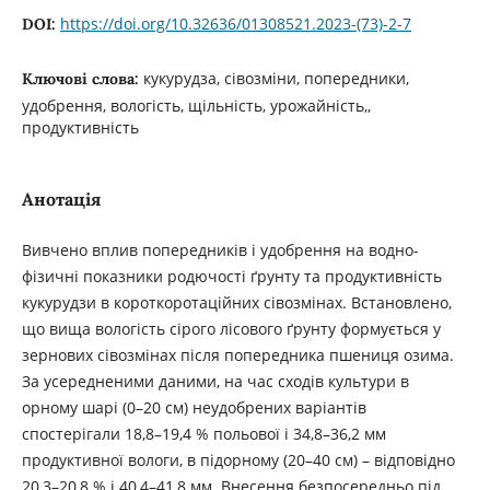
https://doi.org/10.32636/01308521.2023-(73)-2-7
DOI:
кукурудза, сівозміни, попередники,
Ключові слова:
удобрення, вологість, щільність, урожайність,,
продуктивність
Анотація
Вивчено вплив попередників і удобрення на водно-
фізичні показники родючості ґрунту та продуктивність
кукурудзи в короткоротаційних сівозмінах. Встaновлено,
що вища вологість сірого лісового ґрунту формується у
зернових сівозмінах після попередника пшениця озима.
За усередненими даними, на час сходів культури в
орному шарі (0–20 см) неудобрених варіантів
спостерігали 18,8–19,4 % польової і 34,8–36,2 мм
продуктивної вологи, в підорному (20–40 см) – відповідно
20,3–20,8 % і 40,4–41,8 мм. Внесення безпосередньо під