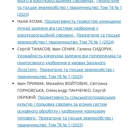
ярого в короткоротаційних сівозмінах
,
Передгірне
та гірське землеробство і тваринництво: Том 74 № 1
(2023)
Налія КОЗАК,
Продуктивність травостою конюшини
лучної залежно від системи удобрення у
короткоротаційній сівозміні
,
Передгірне та гірське
землеробство і тваринництво: Том 76 № 1 (2024)
Сергій ТАНАСОВ, Іван СЕНИК, Галина СИДОРУК,
Урожайність кукурудзи залежно від попередника та
припосівного удобрення в умовах Західного
Лісостепу
,
Передгірне та гірське землеробство і
тваринництво: Том 78 № 1 (2025)
Іван ПРИМАК, Михайло ВОЙТОВИК, Світлана
ГОРНОВСЬКА, Олександр ПАНЧЕНКО, Сергій
ОБРАЖІЙ,
Продуктивність сільськогосподарських
культур і польових сівозмін за різних систем
основного обробітку і удобрення чорнозему
типового
,
Передгірне та гірське землеробство і
тваринництво: Том 78 № 1 (2025)