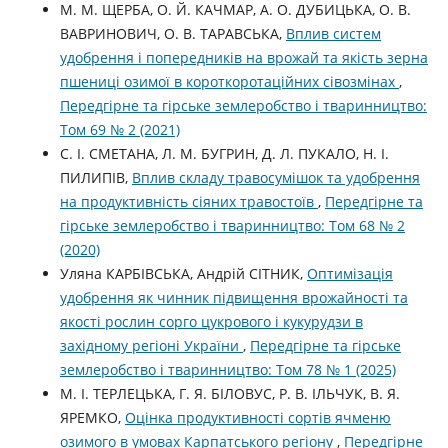
М. М. ЩЕРБА, О. Й. КАЧМАР, А. О. ДУБИЦЬКА, О. В.
ВАВРИНОВИЧ, О. В. ТАРАВСЬКА,
Вплив систем
удобрення і попередників на врожай та якість зерна
пшениці озимої в короткоротаційних сівозмінах
,
Передгірне та гірське землеробство і тваринництво:
Том 69 № 2 (2021)
С. І. СМЕТАНА, Л. М. БУГРИН, Д. Л. ПУКАЛО, Н. І.
ПИЛИПІВ,
Вплив складу травосумішок та удобрення
на продуктивність сіяних травостоїв
,
Передгірне та
гірське землеробство і тваринництво: Том 68 № 2
(2020)
Уляна КАРБІВСЬКА, Андрій СІТНИК,
Оптимізація
удобрення як чинник підвищення врожайності та
якості рослин сорго цукрового і кукурудзи в
західному регіоні України
,
Передгірне та гірське
землеробство і тваринництво: Том 78 № 1 (2025)
М. І. ТЕРЛЕЦЬКА, Г. Я. БІЛОВУС, Р. В. ІЛЬЧУК, В. Я.
ЯРЕМКО,
Оцінка продуктивності сортів ячменю
озимого в умовах Карпатського регіону
,
Передгірне