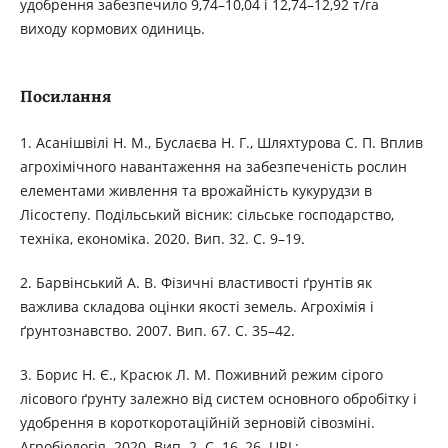
удобрення забезпечило 9,74–10,04 і 12,74–12,92 т/га
виходу кормових одиниць.
Посилання
1. Асанішвілі Н. М., Буслаєва Н. Г., Шляхтурова С. П. Вплив
агрохімічного навантаження на забезпеченість рослин
елементами живлення та врожайність кукурудзи в
Лісостепу. Подільський вісник: сільське господарство,
техніка, економіка. 2020. Вип. 32. С. 9–19.
2. Барвінський А. В. Фізичні властивості ґрунтів як
важлива складова оцінки якості земель. Агрохімія і
ґрунтознавство. 2007. Вип. 67. С. 35–42.
3. Борис Н. Є., Красюк Л. М. Поживний режим сірого
лісового ґрунту залежно від систем основного обробітку і
удобрення в короткоротаційній зерновій сівозміні.
Агробіологія. 2020. Вип. 2. С. 16–26. URL: