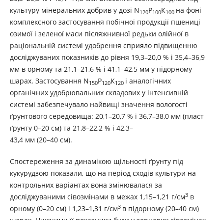
культуру мінеральних добрив у дозі N
Р
К
на фоні
120
100
100
комплексного застосування побічної продукції пшениці
озимої і зеленої маси післяжнивної редьки олійної в
раціональній системі удобрення сприяло підвищенню
досліджуваних показників до рівня 19,3–20,0 % і 35,4–36,9
мм в орному та 21,1–21,6 % і 41,1–42,5 мм у підорному
шарах. Застосування N
Р
К
і аналогічних
150
120
120
органічних удобрювальних складових у інтенсивній
системі забезпечувало найвищі значення вологості
ґрунтового середовища: 20,1–20,7 % і 36,7–38,0 мм (пласт
ґрунту 0–20 см) та 21,8–22,2 % і 42,3–
43,4 мм (20–40 см).
Спостереження за динамікою щільності ґрунту під
кукурудзою показали, що на період сходів культури на
контрольних варіантах вона змінювалася за
3
досліджуваними сівозмінами в межах 1,15–1,21 г/см
в
3
орному (0–20 см) і 1,23–1,31 г/см
в підорному (20–40 см)