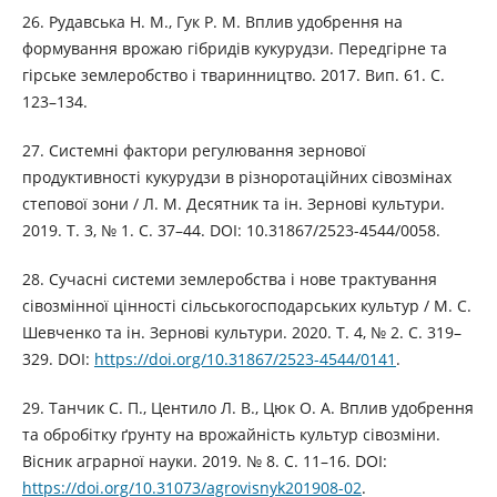
26. Рудавська Н. М., Гук Р. М. Вплив удобрення на
формування врожаю гібридів кукурудзи. Передгірне та
гірське землеробство і тваринництво. 2017. Вип. 61. С.
123–134.
27. Системні фактори регулювання зернової
продуктивності кукурудзи в різноротаційних сівозмінах
степової зони / Л. М. Десятник та ін. Зернові культури.
2019. Т. 3, № 1. С. 37–44. DOI: 10.31867/2523-4544/0058.
28. Сучасні системи землеробства і нове трактування
сівозмінної цінності сільськогосподарських культур / М. С.
Шевченко та ін. Зернові культури. 2020. Т. 4, № 2. С. 319–
329. DOI:
https://doi.org/10.31867/2523-4544/0141
.
29. Танчик С. П., Центило Л. В., Цюк О. А. Вплив удобрення
та обробітку ґрунту на врожайність культур сівозміни.
Вісник аграрної науки. 2019. № 8. С. 11–16. DOI:
https://doi.org/10.31073/agrovisnyk201908-02
.