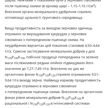
шарах. Нижчими її показники були у зернових сівозмінах
3
після пшениці озимої (в орному шарі – 1,15–1,16 г/см
).
Внесення органо-мінерального удобрення сприяло
оптимізації щільності ґрунтового середовища.
Вищу продуктивність за виходом зернових одиниць
отримано за вирощування кукурудзи у зернових
сівозмінах з попередником пшениця озима. На
неудобрених варіантах цей показник становив 4,50–4,64
т/га. Сумісне застосування мінеральних добрив у дозі
N
Р
К
, побічної продукції попередника та зеленої
120
100
100
маси післяжнивної редьки олійної підвищувало його
значення до 7,27–7,49 т/га. Внесення на цих же
органічних фонах N
Р
К
сприяло отриманню 9,51–
150
120
120
9,64 т/га виходу зерна. Найвищу кормову продуктивність
кукурудзи отримано в зернових сівозмінах
з попередником пшениця озима. Внесення на органічних
фонах рівня мінеральних добрив N
Р
К
в
120
100
100
раціональній і N
Р
К
в інтенсивній системах
150
120
120