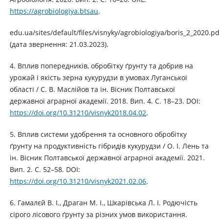
https://agrobiologiya.btsau
.
edu.ua/sites/default/files/visnyky/agrobiologiya/boris_2_2020.pd
(дата звернення: 21.03.2023).
4. Вплив попередників, обробітку ґрунту та добрив на
урожай і якість зерна кукурудзи в умовах Луганської
області / С. В. Маслійов та ін. Вісник Полтавської
державної аграрної академії. 2018. Вип. 4. С. 18–23. DOI:
https://doi.org/10.31210/visnyk2018.04.02
.
5. Вплив системи удобрення та основного обробітку
ґрунту на продуктивність гібридів кукурудзи / О. І. Лень та
ін. Вісник Полтавської державної аграрної академії. 2021.
Вип. 2. С. 52–58. DOI:
https://doi.org/10.31210/visnyk2021.02.06
.
6. Гамалєй В. І., Драган М. І., Шкарівська Л. І. Родючість
сірого лісового ґрунту за різних умов використання.