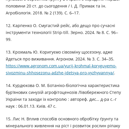
половини 20 ст. до сьогодення / І. Д. Примак та ін.
Агробіологія. 2018. № 2 (139). С. 6‒17.
12. Карпенко О. Смугастий рейс, або дещо про сучасні
інструменти технології Strip-till. Зерно. 2024. № 8. С. 96‒
99.
13. Крохмаль Ю. Коригуємо сівозміну щосезону, адже
йдеться про виживання. Агроном. 2024. № 3. С. 34‒35.
https://www.agronom.com.ua/yurij-krohmal-koryguyemo-
sivozminu-shhosezonu-adzhe-jdetsya-pro-vyzhyvannya/
.
14. Курдюкова О. М. Ботаніко-біологічна характеристика
бур’янових синузій агрофітоценозів Лівобережного Степу
України та заходи їх контролю : автореф. дис… д-ра с.-г
наук : 06.01.13. Київ. 47 с.
15. Лис Н. Вплив способів основного обробітку ґрунту та
мінерального живлення на ріст і розвиток рослин ріпаку