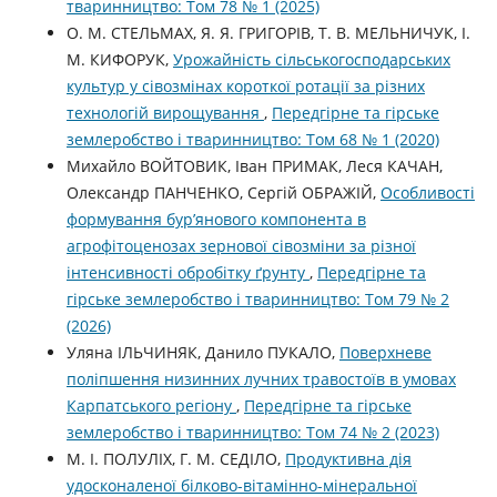
тваринництво: Том 78 № 1 (2025)
О. М. СТЕЛЬМАХ, Я. Я. ГРИГОРІВ, Т. В. МЕЛЬНИЧУК, І.
М. КИФОРУК,
Урожайність сільськогосподарських
культур у сівозмінах короткої ротації за різних
технологій вирощування
,
Передгірне та гірське
землеробство і тваринництво: Том 68 № 1 (2020)
Михайло ВОЙТОВИК, Іван ПРИМАК, Леся КАЧАН,
Олександр ПАНЧЕНКО, Сергій ОБРАЖІЙ,
Особливості
формування бур’янового компонента в
агрофітоценозах зернової сівозміни за різної
інтенсивності обробітку ґрунту
,
Передгірне та
гірське землеробство і тваринництво: Том 79 № 2
(2026)
Уляна ІЛЬЧИНЯК, Данило ПУКАЛО,
Поверхневе
поліпшення низинних лучних травостоїв в умовах
Карпатського регіону
,
Передгірне та гірське
землеробство і тваринництво: Том 74 № 2 (2023)
М. І. ПОЛУЛІХ, Г. М. СЕДІЛО,
Продуктивна дія
удосконаленої білково-вітамінно-мінеральної