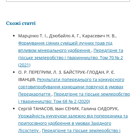
Схожі статті
Марцінко Т. І., Дзюбайло А. Г., Карасевич Н. В.,
Формування сіяних сумішей лучних трав під
впливом мінерального удобрення
,
Передгірне та
гірське землеробство і тваринництво: Том 70 № 2
(2021)
О. Р. ПЕРЕГРИМ, Л. З. БАЙСТРУК-ГЛОДАН, Р. Є.
ІВАНЦІВ,
Результати попереднього та конкурсного
сортовипробування конюшини повзучої в умовах
Передкарпаття
,
Передгірне та гірське землеробство
і тваринництво: Том 68 № 2 (2020)
Сергій ТАНАСОВ, Іван СЕНИК, Галина СИДОРУК,
Урожайність кукурудзи залежно від попередника та
припосівного удобрення в умовах Західного
Лісостепу
,
Передгірне та гірське землеробство і