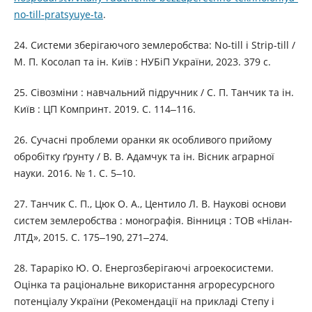
no-till-pratsyuye-ta
.
24. Системи зберігаючого землеробства: No-till i Strip-till /
М. П. Косолап та ін. Київ : НУБіП України, 2023. 379 с.
25. Сівозміни : навчальний підручник / С. П. Танчик та ін.
Київ : ЦП Компринт. 2019. С. 114‒116.
26. Сучасні проблеми оранки як особливого прийому
обробітку ґрунту / В. В. Адамчук та ін. Вісник аграрної
науки. 2016. № 1. С. 5‒10.
27. Танчик С. П., Цюк О. А., Центило Л. В. Наукові основи
систем землеробства : монографія. Вінниця : ТОВ «Нілан-
ЛТД», 2015. С. 175‒190, 271‒274.
28. Тараріко Ю. О. Енергозберігаючі агроекосистеми.
Оцінка та раціональне використання агроресурсного
потенціалу України (Рекомендації на прикладі Степу і