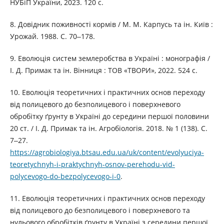
НУБіП України, 2023. 120 с.
8. Довідник поживності кормів / М. М. Карпусь та ін. Київ :
Урожай. 1988. С. 70‒178.
9. Еволюція систем землеробства в Україні : монографія /
І. Д. Примак та ін. Вінниця : ТОВ «ТВОРИ», 2022. 524 с.
10. Еволюція теоретичних і практичних основ переходу
від полицевого до безполицевого і поверхневого
обробітку ґрунту в Україні до середини першої половини
20 ст. / І. Д. Примак та ін. Агробіологія. 2018. № 1 (138). С.
7‒27.
https://agrobiologiya.btsau.edu.ua/uk/content/evolyuciya-
teoretychnyh-i-praktychnyh-osnov-perehodu-vid-
polycevogo-do-bezpolycevogo-i-0
.
11. Еволюція теоретичних і практичних основ переходу
від полицевого до безполицевого і поверхневого та
нульового обробітків ґрунту в Україні з середини першої