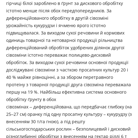
гірчиці білої зароблено в ґрунт за дискового обробітку
істотно менше після обох передпопередників. За
диференційованого обробітку в другій сівозміні
урожайність кукурудзи і ячменю ярого істотно
підвищувалася. За виходом сухої речовини й кормових
одиниць товарної та нетоварної продукції рільництва
диференційований обробіток удобрених ділянок другої
сівозміни істотно переважає полицево-дисковий
обробіток. За виходом сухої речовини основної продукції
досліджувані сівозміни з часткою просапних культур 20 і
40 % майже рівноцінні, а за збором перетравного
протеїну з товарної продукції друга сівозміна переважала
першу на 19 %. Найбільш ефективна система основного
обробітку ґрунту в обох
сівозмінах ‒ диференційована, що передбачає глибоку (на
25‒27 см) оранку під одну просапну культуру – кукурудзу (з
внесенням 30 т/га гною), а під решту
сільськогосподарських рослин – безполицевий і дисковий
різноглибинні обробітки з внесенням на гектар ріллі 6 т