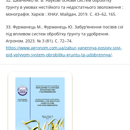
32. Шевченко М. В. Наукові основи систем обробітку
ґрунту в умовах нестійкого та недостатнього зволоження :
монографія. Харків : ХНАУ, Майдан, 2019. С. 43‒62, 165.
33. Фурманець М., Фурманець Ю. Забур’янення посівів сої
під впливом систем обробітку ґрунту та удобрення.
Агроном. 2023. № 3 (81). С. 72‒74.
https://www.agronom.com.ua/zabur-yanennya-posiviv-soyi-
pid-vplyvom-system-obrobitku-gruntu-ta-udobrennya/
.