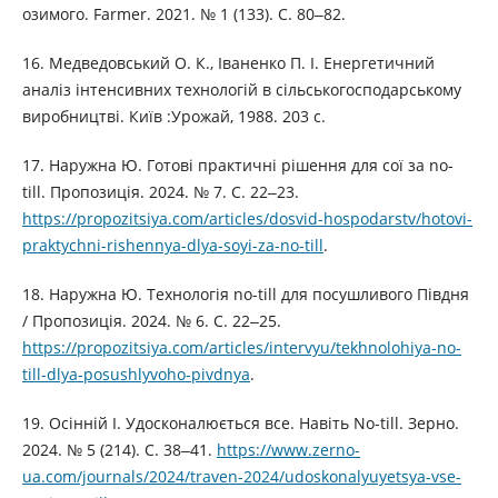
озимого. Farmer. 2021. № 1 (133). С. 80‒82.
16. Медведовський О. К., Іваненко П. І. Енергетичний
аналіз інтенсивних технологій в сільськогосподарському
виробництві. Київ :Урожай, 1988. 203 с.
17. Наружна Ю. Готові практичні рішення для сої за no-
till. Пропозиція. 2024. № 7. С. 22‒23.
https://propozitsiya.com/articles/dosvid-hospodarstv/hotovi-
praktychni-rishennya-dlya-soyi-za-no-till
.
18. Наружна Ю. Технологія no-till для посушливого Півдня
/ Пропозиція. 2024. № 6. С. 22‒25.
https://propozitsiya.com/articles/intervyu/tekhnolohiya-no-
till-dlya-posushlyvoho-pivdnya
.
19. Осінній І. Удосконалюється все. Навіть No-till. Зерно.
2024. № 5 (214). С. 38‒41.
https://www.zerno-
ua.com/journals/2024/traven-2024/udoskonalyuyetsya-vse-