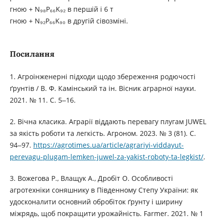
гною + N₉₈P₆₆K₉₂ в першій і 6 т
гною + N₉₂P₆₆K₉₀ в другій сівозміні.
Посилання
1. Агроінженерні підходи щодо збереження родючості
ґрунтів / В. Ф. Камінський та ін. Вісник аграрної науки.
2021. № 11. С. 5‒16.
2. Вічна класика. Аграрії віддають перевагу плугам JUWEL
за якість роботи та легкість. Агроном. 2023. № 3 (81). С.
94‒97.
https://agrotimes.ua/article/agrariyi-viddayut-
perevagu-plugam-lemken-juwel-za-yakist-roboty-ta-legkist/
.
3. Вожегова Р., Влащук А., Дробіт О. Особливості
агротехніки соняшнику в Південному Степу України: як
удосконалити основний обробіток ґрунту і ширину
міжрядь, щоб покращити урожайність. Farmer. 2021. № 1