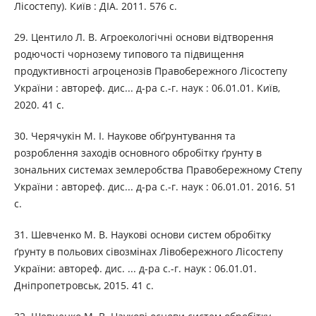
Лісостепу). Київ : ДІА. 2011. 576 с.
29. Центило Л. В. Агроекологічні основи відтворення
родючості чорнозему типового та підвищення
продуктивності агроценозів Правобережного Лісостепу
України : автореф. дис... д-ра с.-г. наук : 06.01.01. Київ,
2020. 41 с.
30. Черячукін М. І. Наукове обґрунтування та
розроблення заходів основного обробітку ґрунту в
зональних системах землеробства Правобережному Степу
України : автореф. дис... д-ра с.-г. наук : 06.01.01. 2016. 51
с.
31. Шевченко М. В. Наукові основи систем обробітку
ґрунту в польових сівозмінах Лівобережного Лісостепу
України: автореф. дис. ... д-ра с.-г. наук : 06.01.01.
Дніпропетровськ, 2015. 41 с.