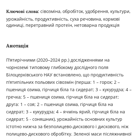
сівозміна, обробіток, удобрення, культури,
Ключові слова:
урожайність, продуктивність, суха речовина, кормові
одиниці, перетравний протеїн, нетоварна продукція
Анотація
П’ятирічними (2020‒2024 рр.) дослідженнями на
чорноземі типовому глибокому дослідного поля
Білоцерківського НАУ встановлено, що продуктивність
п’ятипільних польових сівозмін (перша: 1 – горох; 2 –
пшениця озима, гірчиця біла та сидерат; 3 – кукурудза; 4 –
гречка; 5 – пшениця озима, гірчиця біла на сидерат;
друга: 1 – соя; 2 – пшениця озима, гірчиця біла на
сидерат; 3 – кукурудза; 4 – ячмінь ярий, гірчиця біла на
сидерат; 5 - соняшник), урожайність основних культур
істотно нижча за безполицево-дискового і дискового, ніж
полицево-дискового обробітку. Зеленої маси післяжнивної