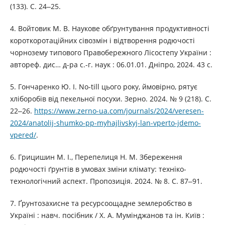
(133). С. 24‒25.
4. Войтовик М. В. Наукове обґрунтування продуктивності
короткоротаційних сівозмін і відтворення родючості
чорнозему типового Правобережного Лісостепу України :
автореф. дис… д-ра с.-г. наук : 06.01.01. Дніпро, 2024. 43 с.
5. Гончаренко Ю. І. No-till цього року, ймовірно, рятує
хліборобів від пекельної посухи. Зерно. 2024. № 9 (218). С.
22‒26.
https://www.zerno-ua.com/journals/2024/veresen-
2024/anatolij-shumko-pp-myhajlivskyj-lan-vperto-jdemo-
vpered/
.
6. Грицишин М. І., Перепелиця Н. М. Збереження
родючості ґрунтів в умовах зміни клімату: техніко-
технологічний аспект. Пропозиція. 2024. № 8. С. 87‒91.
7. Ґрунтозахисне та ресурсоощадне землеробство в
Україні : навч. посібник / Х. А. Мумінджанов та ін. Київ :