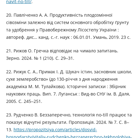
navit-no-till/
.
20. Павліченко А. А. Продуктивність плодозмінної
сівозміни залежно від систем основного обробітку ґрунту
та удобрення у Правобережному Лісостепу України :
автореф. дис… канд. с.-г. наук : 06.01.01. Умань, 2019. 23 c.
21. Рижов О. Гречка відповідає на чимало запитань.
Зерно. 2024. № 1 (210). С. 29‒31.
22. Рижук С. А., Примак І. Д. Шукач істин, засновник школи,
сухе землеробство» (до 130-річчя з дня народження
академіка М. М. Тулайкова). Історичні записки : Збірник
наукових праць. Вип. 7. Луганськ : Вид-во СНУ ім. В. Даля,
2005. С. 245‒251.
23. Рудченко В. Беззаперечно, технологія no-till працює та
показує відчутні результати. Пропозиція. 2024. № 7. С. 8‒
13.
https://propozitsiya.com/articles/dosvid-
hospodarstv/vitaliy-rudchenko-bezzaperechno-tekhnolohiya-