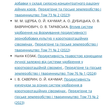
добавки у складі силосно-концентратного раціону
дійних корів
,
Передгірне та гірське землеробство і
тваринництво: Том 73 № 2 (2023)
М. М. ЩЕРБА, О. Й. КАЧМАР, А. О. ДУБИЦЬКА, О. В.
ВАВРИНОВИЧ, О. В. ТАРАВСЬКА,
Вплив систем
удобрення на формування продуктивності
зернобобових культур у короткоротаційних
сівозмінах
,
Передгірне та гірське землеробство і
тваринництво: Том 71 № 2 (2022)
Налія КОЗАК,
Продуктивність травостою конюшини
лучної залежно від системи удобрення у
короткоротаційній сівозміні
,
Передгірне та гірське
землеробство і тваринництво: Том 76 № 1 (2024)
І. В. САВЕРИН, О. Й. КАЧМАР,
Продуктивність
кукурудзи за різних систем удобрення в
короткоротаційних сівозмінах
,
Передгірне та
гірське землеробство і тваринництво: Том 73 № 2
(2023)