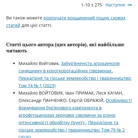
1-10 з 275
Наступне
Ви також можете
розпочати розширений пошук схожих
статей
для цієї статті.
Статті цього автора (цих авторів), які найбільше
читають
Михайло Войтовик,
Забур’яненість агроценозів
соняшнику в короткоротаційних сівозмінах
,
Передгірне та гірське землеробство і тваринництво:
Том 74 № 1 (2023)
Михайло ВОЙТОВИК, Іван ПРИМАК, Леся КАЧАН,
Олександр ПАНЧЕНКО, Сергій ОБРАЖІЙ,
Особливості
формування бур’янового компонента в
агрофітоценозах зернової сівозміни за різної
інтенсивності обробітку ґрунту
,
Передгірне та
гірське землеробство і тваринництво: Том 79 № 2
(2026)