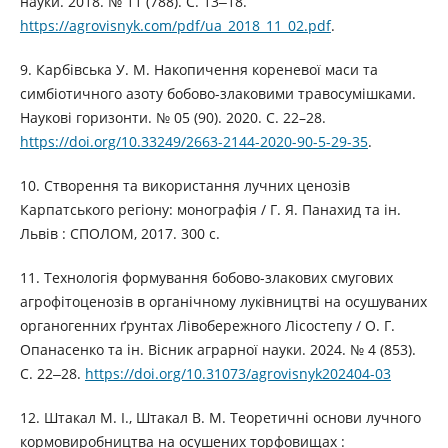
науки. 2018. № 11 (788). С. 13‒18.
https://agrovisnyk.com/pdf/ua_2018_11_02.pdf
.
9. Карбівська У. М. Накопичення кореневої маси та
симбіотичного азоту бобово-злаковими травосумішками.
Наукові горизонти. № 05 (90). 2020. С. 22–28.
https://doi.org/10.33249/2663-2144-2020-90-5-29-35
.
10. Створення та використання лучних ценозів
Карпатського регіону: монографія / Г. Я. Панахид та ін.
Львів : СПОЛОМ, 2017. 300 с.
11. Технологія формування бобово-злакових смугових
агрофітоценозів в органічному луківництві на осушуваних
органогенних ґрунтах Лівобережного Лісостепу / О. Г.
Опанасенко та ін. Вісник аграрної науки. 2024. № 4 (853).
С. 22‒28.
https://doi.org/10.31073/agrovisnyk202404-03
12. Штакал М. І., Штакал В. М. Теоретичні основи лучного
кормовиробництва на осушених торфовищах :