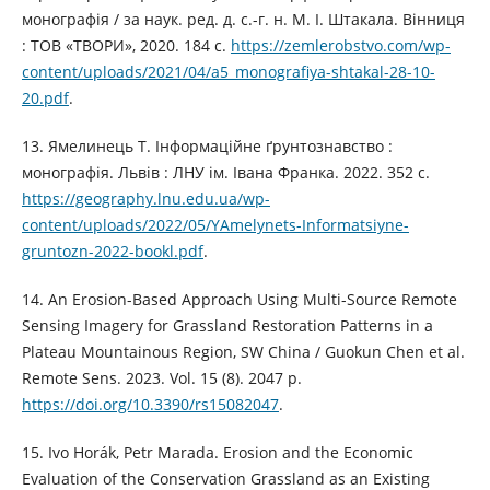
монографія / за наук. ред. д. с.-г. н. М. І. Штакала. Вінниця
: ТОВ «ТВОРИ», 2020. 184 с.
https://zemlerobstvo.com/wp-
content/uploads/2021/04/a5_monografiya-shtakal-28-10-
20.pdf
.
13. Ямелинець Т. Інформаційне ґрунтознавство :
монографія. Львів : ЛНУ ім. Івана Франка. 2022. 352 с.
https://geography.lnu.edu.ua/wp-
content/uploads/2022/05/YAmelynets-Informatsiyne-
gruntozn-2022-bookl.pdf
.
14. An Erosion-Based Approach Using Multi-Source Remote
Sensing Imagery for Grassland Restoration Patterns in a
Plateau Mountainous Region, SW China / Guokun Chen et al.
Remote Sens. 2023. Vol. 15 (8). 2047 р.
https://doi.org/10.3390/rs15082047
.
15. Ivo Horák, Petr Marada. Erosion and the Economic
Evaluation of the Conservation Grassland as an Existing