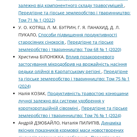
залежно від компонентного складу травосумішей
,
Передгірне та гірське землеробство і тваринництво:
Том 71 № 1 (2022)
У. О. КОТЯШ, Л. М. БУГРИН, Г. Я. ПАНАХИД, Д. Л.
ПУКАЛО,
Способи підвищення продуктивності
старосіяних сінокосів
,
Передгірне та гірське
землеробство і тваринництво: Том 68 № 1 (2020)
Христина БІЛОНІЖКА,
Вплив позакореневого
застосування мікродобрив на врожайність насіння
редьки олійної в Карпатському регіоні
,
Передгірне
та гірське землеробство і тваринництво: Том 75 № 1
(2024)
Налія КОЗАК,
Продуктивність травостою конюшини
лучної залежно від системи удобрення у
короткоротаційній сівозміні
,
Передгірне та гірське
землеробство і тваринництво: Том 76 № 1 (2024)
Андрій ДЗЮБАЙЛО, Наталія ПИЛИПІВ,
Динаміка
якісних показників кормової маси новостворених