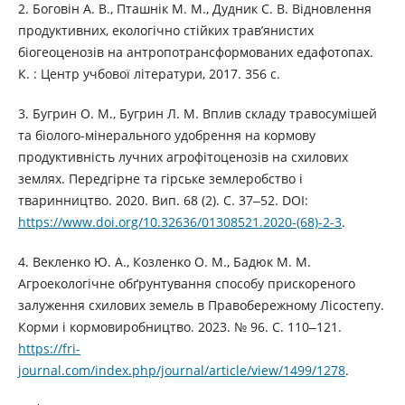
2. Боговін А. В., Пташнік М. М., Дудник С. В. Відновлення
продуктивних, екологічно стійких трав’янистих
біогеоценозів на антропотрансформованих едафотопах.
К. : Центр учбової літератури, 2017. 356 с.
3. Бугрин О. М., Бугрин Л. М. Вплив складу травосумішей
та біолого-мінерального удобрення на кормову
продуктивність лучних агрофітоценозів на схилових
землях. Передгірне та гірське землеробство і
тваринництво. 2020. Вип. 68 (2). С. 37‒52. DOI:
https://www.doi.org/10.32636/01308521.2020-(68)-2-3
.
4. Векленко Ю. А., Козленко О. М., Бадюк М. М.
Агроекологічне обґрунтування способу прискореного
залуження схилових земель в Правобережному Лісостепу.
Корми і кормовиробництво. 2023. № 96. С. 110‒121.
https://fri-
journal.com/index.php/journal/article/view/1499/1278
.