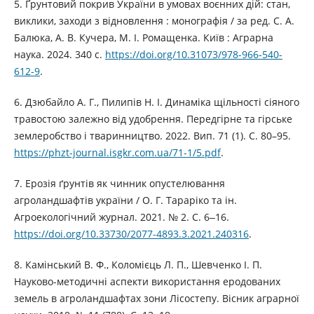
5. Ґрунтовий покрив України в умовах воєнних дій: стан,
виклики, заходи з відновлення : монографія / за ред. С. А.
Балюка, А. В. Кучера, М. І. Ромащенка. Київ : Аграрна
наука. 2024. 340 с.
https://doi.org/10.31073/978-966-540-
612-9
.
6. Дзюбайло А. Г., Пилипів Н. І. Динаміка щільності сіяного
травостою залежно від удобрення. Передгірне та гірське
землеробство і тваринництво. 2022. Вип. 71 (1). С. 80–95.
https://phzt-journal.isgkr.com.ua/71-1/5.pdf
.
7. Ерозія ґрунтів як чинник опустелювання
агроландшафтів україни / О. Г. Тараріко та ін.
Агроекологічний журнал. 2021. № 2. С. 6‒16.
https://doi.org/10.33730/2077-4893.3.2021.240316
.
8. Камінський В. Ф., Коломієць Л. П., Шевченко І. П.
Науково-методичні аспекти використання еродованих
земель в агроландшафтах зони Лісостепу. Вісник аграрної