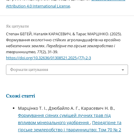
Attribution 4.0 International License
.
Як цитувати
Степан БЕГЕЙ, Наталія КАРАСЕВИЧ, & Тарас МАРЦІНКО. (2025).
Формування екологічно стійких агроландшафтів на ерозійно
небезпечних землях.
Передгірне та гірське землеробство і
тваринництво
,
77
(2), 31-39.
https://doi.org/10.32636/01308521.2025-(77)-2-3
Формати цитування
Схожі статті
Марцінко Т. І., Дзюбайло А. Г., Карасевич Н. В.,
Формування сіяних сумішей лучних трав під
впливом мінерального удобрення
,
Передгірне та
гірське землеробство і тваринництво: Том 70 № 2