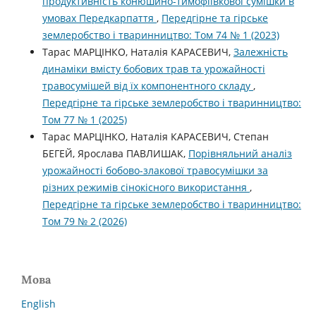
продуктивність конюшино-тимофіївкової сумішки в
умовах Передкарпаття
,
Передгірне та гірське
землеробство і тваринництво: Том 74 № 1 (2023)
Тарас МАРЦІНКО, Наталія КАРАСЕВИЧ,
Залежність
динаміки вмісту бобових трав та урожайності
травосумішей від їх компонентного складу
,
Передгірне та гірське землеробство і тваринництво:
Том 77 № 1 (2025)
Тарас МАРЦІНКО, Наталія КАРАСЕВИЧ, Степан
БЕГЕЙ, Ярослава ПАВЛИШАК,
Порівняльний аналіз
урожайності бобово-злакової травосумішки за
різних режимів сінокісного використання
,
Передгірне та гірське землеробство і тваринництво:
Том 79 № 2 (2026)
Мова
English