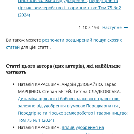
сінокосів залежно від удобрення
,
Передгірне та
гірське землеробство і тваринництво: Том 75 № 2
(2024)
1-10 з 194
Наступне
Ви також можете
розпочати розширений пошук схожих
статей
для цієї статті.
Статті цього автора (цих авторів), які найбільше
читають
Наталія КАРАСЕВИЧ, Андрій ДЗЮБАЙЛО, Тарас
МАРЦІНКО, Степан БЕГЕЙ, Тетяна СЛАДКОВСЬКА,
Динаміка щільності бобово-злакового травостою
залежно від удобрення в умовах Передкарпаття
,
Передгірне та гірське землеробство і тваринництво:
Том 75 № 1 (2024)
Наталія КАРАСЕВИЧ,
Вплив удобрення на