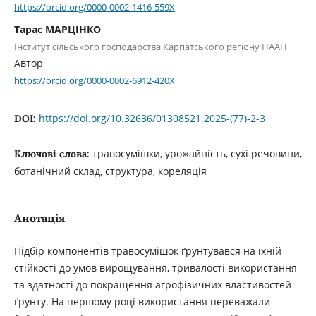
https://orcid.org/0000-0002-1416-559X
Тарас МАРЦІНКО
Інститут сільського господарства Карпатського регіону НААН
Автор
https://orcid.org/0000-0002-6912-420X
https://doi.org/10.32636/01308521.2025-(77)-2-3
DOI:
травосумішки, урожайність, сухі речовини,
Ключові слова:
ботанічний склад, структура, кореляція
Анотація
Підбір компонентів травосумішок ґрунтувався на їхній
стійкості до умов вирощування, тривалості використання
та здатності до покращення агрофізичних властивостей
ґрунту. На першому році використання переважали