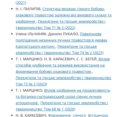
(2021)
Н. І. ПИЛИПІВ,
Структура врожаю сіяного бобово-
злакового травостою залежно від видового складу та
удобрення
,
Передгірне та гірське землеробство і
тваринництво: Том 71 № 2 (2022)
Уляна ІЛЬЧИНЯК, Данило ПУКАЛО,
Поверхневе
поліпшення низинних лучних травостоїв в умовах
Карпатського регіону
,
Передгірне та гірське
землеробство і тваринництво: Том 74 № 2 (2023)
Т. І. МАРЦІНКО, Н. В. КАРАСЕВИЧ, С. С. БЕГЕЙ,
Вплив
способів удобрення та режимів використання на
формування бобово-злакового травостою
,
Передгірне та гірське землеробство і тваринництво:
Том 73 № 2 (2023)
Т. І. МАРЦІНКО,
Вплив удобрення на продуктивність
та ботаніко-господарський склад сіяних лучних
агроценозів
,
Передгірне та гірське землеробство і
тваринництво: Том 68 № 1 (2020)
Н. В. КАРАСЕВИЧ,
Формування сіяного фітоценозу