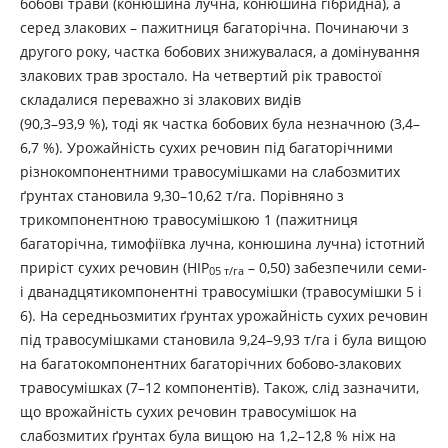
бобові трави (конюшина лучна, конюшина гібридна), а
серед злакових – пажитниця багаторічна. Починаючи з
другого року, частка бобових знижувалася, а домінування
злакових трав зростало. На четвертий рік травостої
складалися переважно зі злакових видів
(90,3–93,9 %), тоді як частка бобових була незначною (3,4–
6,7 %). Урожайність сухих речовин під багаторічними
різнокомпонентними травосумішками на слабозмитих
ґрунтах становила 9,30–10,62 т/га. Порівняно з
трикомпонентною травосумішкою 1 (пажитниця
багаторічна, тимофіївка лучна, конюшина лучна) істотний
приріст сухих речовин (НІР
– 0,50) забезпечили семи-
05 т/га
і дванадцятикомпонентні травосумішки (травосумішки 5 і
6). На середньозмитих ґрунтах урожайність сухих речовин
під травосумішками становила 9,24–9,93 т/га і була вищою
на багатокомпонентних багаторічних бобово-злакових
травосумішках (7–12 компонентів). Також, слід зазначити,
що врожайність сухих речовин травосумішок на
слабозмитих ґрунтах була вищою на 1,2–12,8 % ніж на