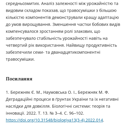
середньозмитих. Аналіз залежності між урожайністю та
видовим складом показав, що травосумішки з більшою
кількістю компонентів демонстрували кращу адаптацію
до умов вирощування. Зменшення частки бобових видів
компенсувалося зростанням ролі злакових, що
забезпечувало стабільність урожайності навіть на
четвертий рік використання. Найвищу продуктивність
забезпечили семи- та дванадцятикомпонентні
травосумішки.
Посилання
1. Бережняк Є. М., Наумовська О. І., Бережняк М. Ф.
Деградаційні процеси в ґрунтах України та їх негативні
наслідки для довкілля. Біологічні системи: теорія та
інновації. 2022. Т. 13. № 3‒4. С. 96‒102.
https://doi.org/10.31548/biologiya13(3-4).2022.014
.