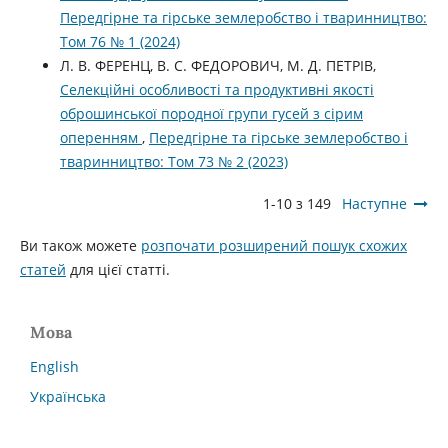
Передгірне та гірське землеробство і тваринництво:
Том 76 № 1 (2024)
Л. В. ФЕРЕНЦ, В. С. ФЕДОРОВИЧ, М. Д. ПЕТРІВ,
Cелекційні особливості та продуктивні якості
оброшинської породної групи гусей з сірим
оперенням
,
Передгірне та гірське землеробство і
тваринництво: Том 73 № 2 (2023)
1-10 з 149
Наступне
Ви також можете
розпочати розширений пошук схожих
статей
для цієї статті.
Мова
English
Українська