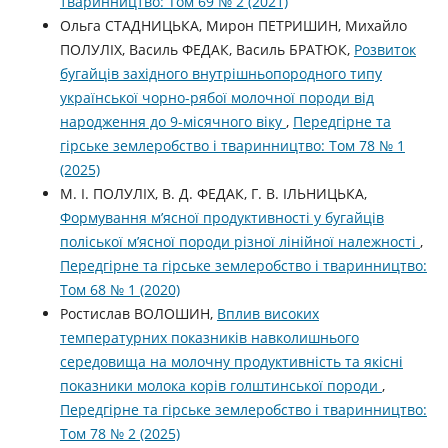
тваринництво: Том 69 № 2 (2021)
Ольга СТАДНИЦЬКА, Мирон ПЕТРИШИН, Михайло
ПОЛУЛІХ, Василь ФЕДАК, Василь БРАТЮК,
Розвиток
бугайців західного внутрішньопородного типу
української чорно-рябої молочної породи від
народження до 9-місячного віку
,
Передгірне та
гірське землеробство і тваринництво: Том 78 № 1
(2025)
М. І. ПОЛУЛІХ, В. Д. ФЕДАК, Г. В. ІЛЬНИЦЬКА,
Формування м’ясної продуктивності у бугайців
поліської м’ясної породи різної лінійної належності
,
Передгірне та гірське землеробство і тваринництво:
Том 68 № 1 (2020)
Ростислав ВОЛОШИН,
Вплив високих
температурних показників навколишнього
середовища на молочну продуктивність та якісні
показники молока корів голштинської породи
,
Передгірне та гірське землеробство і тваринництво:
Том 78 № 2 (2025)