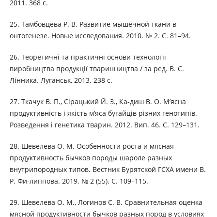
2011. 368 с.
25. Тамбовцева Р. В. Развитие мышечной ткани в
онтогенезе. Новые исследования. 2010. № 2. С. 81–94.
26. Теоретичні та практичні основи технології
виробництва продукції тваринництва / за ред. В. С.
Лінника. Луганськ, 2013. 238 с.
27. Ткачук В. П., Сірацький Й. З., Ка-диш В. О. М’ясна
продуктивність і якість м’яса бугайців різних генотипів.
Розведення і генетика тварин. 2012. Вип. 46. С. 129–131.
28. Шевелева О. М. Особенности роста и мясная
продуктивность бычков породы шароле разных
внутрипородных типов. Вестник Бурятской ГСХА имени В.
Р. Фи-липпова. 2019. № 2 (55). С. 109–115.
29. Шевелева О. М., Логинов С. В. Сравнительная оценка
мясной продуктивности бычков разных пород в условиях