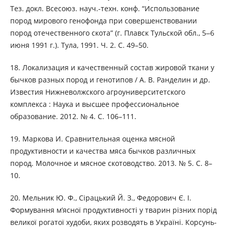
Тез. докл. Всесоюз. науч.-техн. конф. “Использование
пород мирового генофонда при совершенствовании
пород отечественного скота” (г. Плавск Тульской обл., 5‒6
июня 1991 г.). Тула, 1991. Ч. 2. С. 49–50.
18. Локализация и качественный состав жировой ткани у
бычков разных пород и генотипов / А. В. Ранделин и др.
Известия Нижневолжского агроуниверситетского
комплекса : Наука и высшее профессиональное
образование. 2012. № 4. С. 106–111.
19. Маркова И. Сравнительная оценка мясной
продуктивности и качества мяса бычков различных
пород. Молочное и мясное скотоводство. 2013. № 5. С. 8–
10.
20. Мельник Ю. Ф., Сірацький Й. З., Федорович Є. І.
Формування м’ясної продуктивності у тварин різних порід
великої рогатої худоби, яких розводять в Україні. Корсунь-