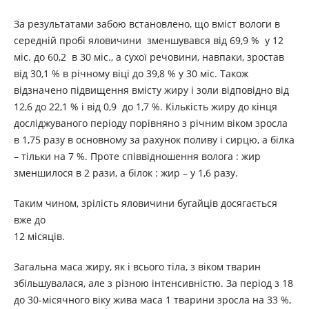
За результатами забою встановлено, що вміст вологи в
середній пробі яловичини зменшувався від 69,9 % у 12
міс. до 60,2 в 30 міс., а сухої речовини, навпаки, зростав
від 30,1 % в річному віці до 39,8 % у 30 міс. Також
відзначено підвищення вмісту жиру і золи відповідно від
12,6 до 22,1 % і від 0,9 до 1,7 %. Кількість жиру до кінця
досліджуваного періоду порівняно з річним віком зросла
в 1,75 разу в основному за рахунок поливу і сирцю, а білка
– тільки на 7 %. Проте співвідношення волога : жир
зменшилося в 2 рази, а білок : жир – у 1,6 разу.
Таким чином, зрілість яловичини бугайців досягається
вже до
12 місяців.
Загальна маса жиру, як і всього тіла, з віком тварин
збільшувалася, але з різною інтенсивністю. За період з 18
до 30-місячного віку жива маса 1 тварини зросла на 33 %,