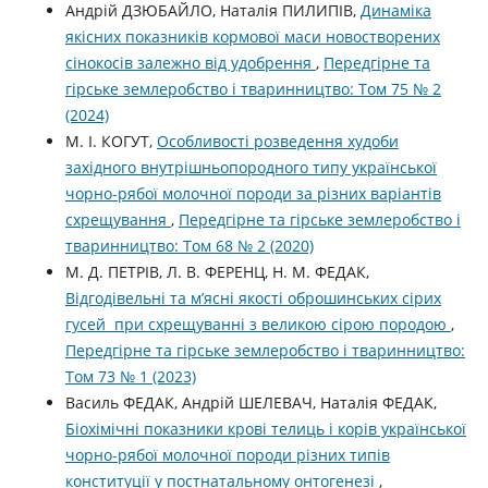
Андрій ДЗЮБАЙЛО, Наталія ПИЛИПІВ,
Динаміка
якісних показників кормової маси новостворених
сінокосів залежно від удобрення
,
Передгірне та
гірське землеробство і тваринництво: Том 75 № 2
(2024)
М. І. КОГУТ,
Особливості розведення худоби
західного внутрішньопородного типу української
чорно-рябої молочної породи за різних варіантів
схрещування
,
Передгірне та гірське землеробство і
тваринництво: Том 68 № 2 (2020)
М. Д. ПЕТРІВ, Л. В. ФЕРЕНЦ, Н. М. ФЕДАК,
Відгодівельні та м’ясні якості оброшинських сірих
гусей при схрещуванні з великою сірою породою
,
Передгірне та гірське землеробство і тваринництво:
Том 73 № 1 (2023)
Василь ФЕДАК, Андрій ШЕЛЕВАЧ, Наталія ФЕДАК,
Біохімічні показники крові телиць і корів української
чорно-рябої молочної породи різних типів
конституції у постнатальному онтогенезі
,