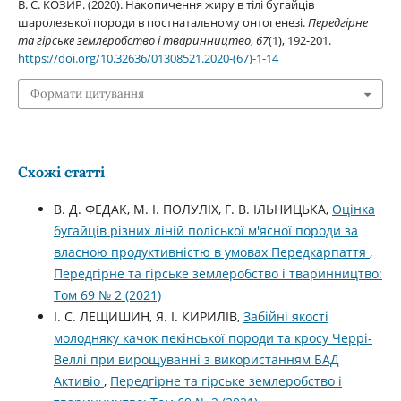
В. С. КОЗИР. (2020). Накопичення жиру в тілі бугайців
шаролезької породи в постнатальному онтогенезі.
Передгірне
та гірське землеробство і тваринництво
,
67
(1), 192-201.
https://doi.org/10.32636/01308521.2020-(67)-1-14
Формати цитування
Схожі статті
В. Д. ФЕДАК, М. І. ПОЛУЛІХ, Г. В. ІЛЬНИЦЬКА,
Оцінка
бугайців різних ліній поліської м'ясної породи за
власною продуктивністю в умовах Передкарпаття
,
Передгірне та гірське землеробство і тваринництво:
Том 69 № 2 (2021)
І. С. ЛЕЩИШИН, Я. І. КИРИЛІВ,
Забійні якості
молодняку качок пекінської породи та кросу Черрі-
Веллі при вирощуванні з використанням БАД
Активіо
,
Передгірне та гірське землеробство і