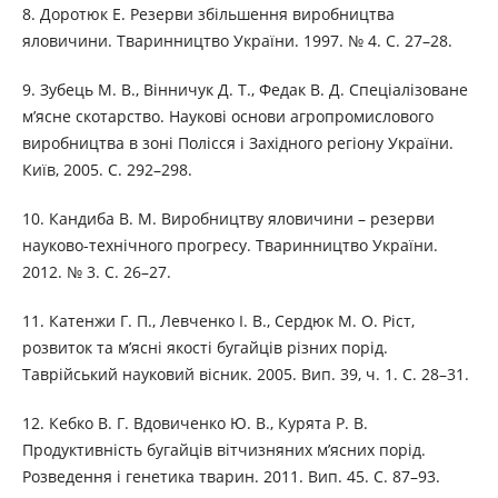
8. Доротюк Е. Резерви збільшення виробництва
яловичини. Тваринництво України. 1997. № 4. С. 27–28.
9. Зубець М. В., Вінничук Д. Т., Федак В. Д. Спеціалізоване
м’ясне скотарство. Наукові основи агропромислового
виробництва в зоні Полісся і Західного регіону України.
Київ, 2005. С. 292–298.
10. Кандиба В. М. Виробництву яловичини – резерви
науково-технічного прогресу. Тваринництво України.
2012. № 3. С. 26–27.
11. Катенжи Г. П., Левченко І. В., Сердюк М. О. Ріст,
розвиток та м’ясні якості бугайців різних порід.
Таврійський науковий вісник. 2005. Вип. 39, ч. 1. С. 28–31.
12. Кебко В. Г. Вдовиченко Ю. В., Курята Р. В.
Продуктивність бугайців вітчизняних м’ясних порід.
Розведення і генетика тварин. 2011. Вип. 45. С. 87–93.