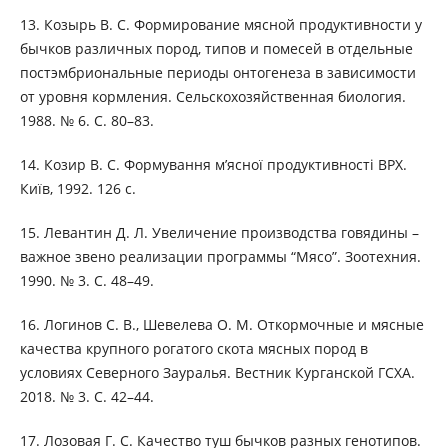
13. Козырь В. С. Формирование мясной продуктивности у
бычков различных пород, типов и помесей в отдельные
постэмбриональные периоды онтогенеза в зависимости
от уровня кормления. Сельскохозяйственная биология.
1988. № 6. С. 80–83.
14. Козир В. С. Формування м’ясної продуктивності ВРХ.
Київ, 1992. 126 с.
15. Левантин Д. Л. Увеличение производства говядины –
важное звено реализации программы “Мясо”. Зоотехния.
1990. № 3. С. 48–49.
16. Логинов С. В., Шевелева О. М. Откормочные и мясные
качества крупного рогатого скота мясных пород в
условиях Северного Зауралья. Вестник Курганской ГСХА.
2018. № 3. С. 42–44.
17. Лозовая Г. С. Качество туш бычков разных генотипов.