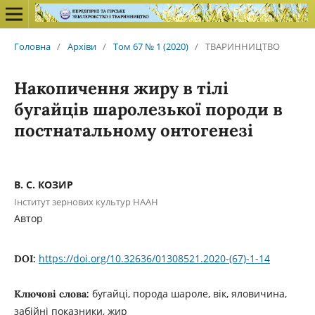
Головна
/
Архіви
/
Том 67 № 1 (2020)
/
ТВАРИННИЦТВО
Накопичення жиру в тілі
бугайців шаролезької породи в
постнатальному онтогенезі
В. С. КОЗИР
Інститут зернових культур НААН
Автор
https://doi.org/10.32636/01308521.2020-(67)-1-14
DOI:
бугайці, порода шароле, вік, яловичина,
Ключові слова:
забійні показники, жир