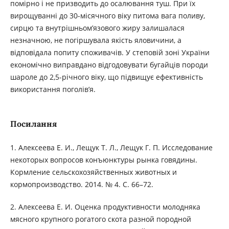
помірно і не призводить до осалювання туш. При їх
вирощуванні до 30-місячного віку питома вага поливу,
сирцю та внутрішньом’язового жиру залишалася
незначною, не погіршувала якість яловичини, а
відповідала попиту споживачів. У степовій зоні України
економічно виправдано відгодовувати бугайців породи
шароле до 2,5-річного віку, що підвищує ефективність
використання поголів’я.
Посилання
1. Алексеева Е. И., Лещук Т. Л., Лещук Г. П. Исследование
некоторых вопросов конъюнктуры рынка говядины.
Кормление сельскохозяйственных животных и
кормопроизводство. 2014. № 4. С. 66–72.
2. Алексеева Е. И. Оценка продуктивности молодняка
мясного крупного рогатого скота разной породной