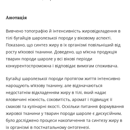
Анотація
Вивчено топографію й інтенсивність жировідкладення в
тілі бугайців шаролезької породи у віковому аспекті.
Показано, що синтез жиру в їх організмі повільніший від
росту м’язової тканини. Доведено, що м’ясна продукція
тварин породи шароле у всі вікові періоди
конкурентоспроможна і відповідає вимогам споживача.
Бугайці шаролезької породи протягом життя інтенсивно
нарощують м’язову тканину, але відзначаються
недостатнім відкладенням жиру в тілі, який надає
яловичині ніжність, соковитість, аромат і підвищує її
смакові та кулінарні якості. Оскільки питання формування
жирової тканини у тварин породи шароле є дискусійним,
було досліджено процеси накопичення та синтезу жиру в
їх організмі в постнатальному онтогенезі.