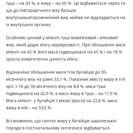
туші – на 43 %, а жиру – на 50 %. Це відбувається через те,
що до півторарічного віку бугаців
внутрішньопорожнинний жир майже не відкладається на
їх внутрішніх органах.
Особливо цінний у м’якоті туші міжм’язовий і м’язовий
жир, який додає м’ясу мармуровості. При збільшенні маси
м’якоті на 42 % його маса підвищилася на 65 % і на 18 %
зросла енергетична цінність м’яса.
Відзначено збільшення маси тіла бугайців до 30-
місячного віку на рівні 33,1 %. Показник вмісту жиру в тілі
зріс з 18 до 30-місячного віку на 8,8 %, маса туші
підвищилася на 42,9 %, а маса жиру в туші – на 11,9 %.
Маса м’якоті у бугайців з віком зросла на 22,8 %, маса
жиру в ній – на 33,0 %.
Встановлено, що синтез жиру у бугайців шаролезької
породи в постнатальному онтогенезі відбувається