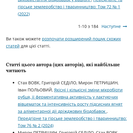
гірське землеробство і тваринництво: Том 72 № 1
(2022)
1-10 з 184
Наступне
Ви також можете
розпочати розширений пошук схожих
статей
для цієї статті.
Статті цього автора (цих авторів), які найбільше
читають
Стах ВОВК, Григорій СЕДІЛО, Мирон ПЕТРИШИН,
Іван ПОЛЬОВИЙ,
Якісні і кількісні зміни мікробіоти
рубця, її ферментативна активність у лактуючих
вівцематок та інтенсивність росту підсисних ягнят
за аліментарної дії дріжджових біодобавок
,
Передгірне та гірське землеробство і тваринництво:
Том 76 № 2 (2024)
Мирон ПЕТРИШИН, Григорій СЕДІЛО, Стах ВОВК,