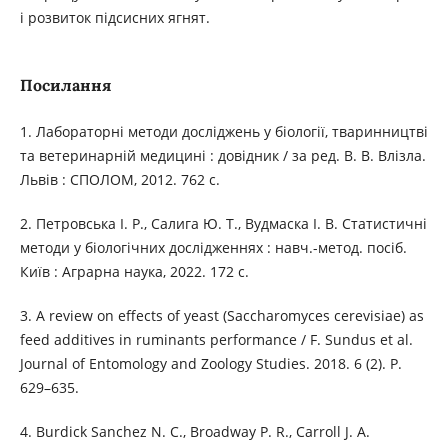
і розвиток підсисних ягнят.
Посилання
1. Лабораторні методи досліджень у біології, тваринництві
та ветеринарній медицині : довідник / за ред. В. В. Влізла.
Львів : СПОЛОМ, 2012. 762 с.
2. Петровська І. Р., Салига Ю. Т., Вудмаска І. В. Статистичні
методи у біологічних дослідженнях : навч.-метод. посіб.
Київ : Аграрна наука, 2022. 172 с.
3. A review on effects of yeast (Saccharomyces cerevisiae) as
feed additives in ruminants performance / F. Sundus et al.
Journal of Entomology and Zoology Studies. 2018. 6 (2). P.
629–635.
4. Burdick Sanchez N. C., Broadway P. R., Carroll J. A.