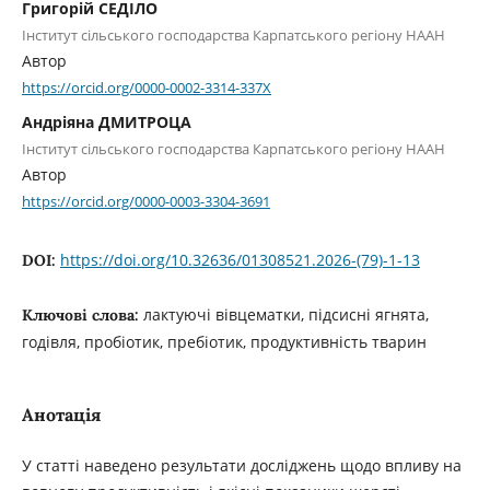
Григорій СЕДІЛО
Інститут сільського господарства Карпатського регіону НААН
Автор
https://orcid.org/0000-0002-3314-337X
Андріяна ДМИТРОЦА
Інститут сільського господарства Карпатського регіону НААН
Автор
https://orcid.org/0000-0003-3304-3691
https://doi.org/10.32636/01308521.2026-(79)-1-13
DOI:
лактуючі вівцематки, підсисні ягнята,
Ключові слова:
годівля, пробіотик, пребіотик, продуктивність тварин
Анотація
У статті наведено результати досліджень щодо впливу на