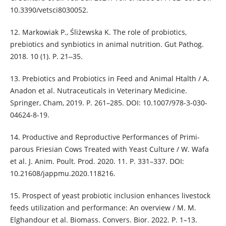
10.3390/vetsci8030052.
12. Markowiak P., Śliżewska K. The role of probiotics,
prebiotics and synbiotics in animal nutrition. Gut Pathog.
2018. 10 (1). P. 21‒35.
13. Prebiotics and Probiotics in Feed and Animal Htalth / A.
Anadon et al. Nutraceuticals in Veterinary Medicine.
Springer, Cham, 2019. P. 261–285. DOI: 10.1007/978-3-030-
04624-8-19.
14. Productive and Reproductive Performances of Primi-
parous Friesian Cows Treated with Yeast Culture / W. Wafa
et al. J. Anim. Poult. Prod. 2020. 11. P. 331–337. DOI:
10.21608/jappmu.2020.118216.
15. Prospect of yeast probiotic inclusion enhances livestock
feeds utilization and performance: An overview / M. M.
Elghandour et al. Biomass. Convers. Bior. 2022. P. 1–13.