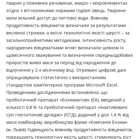
тварин у поживних речовинах, макро- і мікроелементах
згідно з вітчизняними нормами годівлі овець. Тварини
мали вільний доступ до питтєвої води. Вовнову
продуктивність вівцематок визначали за результатами
весняної стрижки, а якісні технологічні якості шерсті – за
загальноприйнятими методиками. Інтенсивність росту,
народжених вівцематками ягнят визначали шляхом їх
щомісячного зважування та визначення середньодобових
приростів живої маси за період від народження до
відлучення у 2-х місячному віці. Отримані цифрові дані
опрацьовували статистично з використанням
стандартної комп’ютерної програми Microsoft Excel.
Проведеними дослідженнями встановлено, що
пробіотичний препарат «Ензимактив» (ЕА), введений у
кількості 0,8 % та пребіотичний препарат «Інактивовані
сухі глютатіонові дріжджі» (ІСГД), доданий у дозі 1,4 % від
маси комбікорму, виробництва фірми «Компанія Ензим»
(м. Львів) підвищують вовнову продуктивність вівцематок,
покращують технологічну якість шерсті, стимулюють ріст