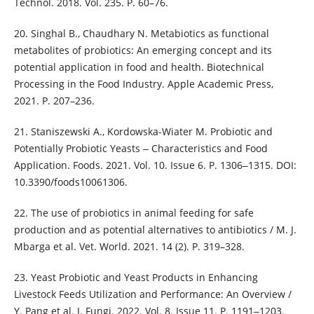
Technol. 2018. Vol. 235. P. 60–76.
20. Singhal B., Chaudhary N. Metabiotics as functional
metabolites of probiotics: An emerging concept and its
potential application in food and health. Biotechnical
Processing in the Food Industry. Apple Academic Press,
2021. P. 207–236.
21. Staniszewski A., Kordowska-Wiater M. Probiotic and
Potentially Probiotic Yeasts ‒ Characteristics and Food
Application. Foods. 2021. Vol. 10. Issue 6. P. 1306‒1315. DOI:
10.3390/foods10061306.
22. The use of probiotics in animal feeding for safe
production and as potential alternatives to antibiotics / M. J.
Mbarga et al. Vet. World. 2021. 14 (2). P. 319–328.
23. Yeast Probiotic and Yeast Products in Enhancing
Livestock Feeds Utilization and Performance: An Overview /
Y. Pang et al. J. Fungi. 2022. Vol. 8. Issue 11. P. 1191‒1203.