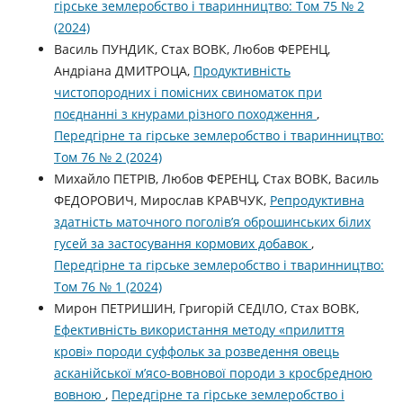
гірське землеробство і тваринництво: Том 75 № 2
(2024)
Василь ПУНДИК, Стах ВОВК, Любов ФЕРЕНЦ,
Андріана ДМИТРОЦА,
Продуктивність
чистопородних і помісних свиноматок при
поєднанні з кнурами різного походження
,
Передгірне та гірське землеробство і тваринництво:
Том 76 № 2 (2024)
Михайло ПЕТРІВ, Любов ФЕРЕНЦ, Стах ВОВК, Василь
ФЕДОРОВИЧ, Мирослав КРАВЧУК,
Репродуктивна
здатність маточного поголівʼя оброшинських білих
гусей за застосування кормових добавок
,
Передгірне та гірське землеробство і тваринництво:
Том 76 № 1 (2024)
Мирон ПЕТРИШИН, Григорій СЕДІЛО, Стах ВОВК,
Ефективність використання методу «прилиття
крові» породи суффольк за розведення овець
асканійської м’ясо-вовнової породи з кросбредною
вовною
,
Передгірне та гірське землеробство і