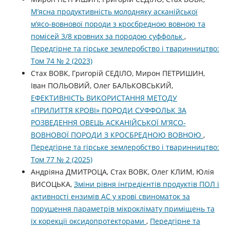
М’ясна продуктивність молодняку асканійської
м’ясо-вовнової породи з кросбредною вовною та
помісей 3/8 кровних за породою суффольк
,
Передгірне та гірське землеробство і тваринництво:
Том 74 № 2 (2023)
Стах ВОВК, Григорій СЕДІЛО, Мирон ПЕТРИШИН,
Іван ПОЛЬОВИЙ, Олег БАЛЬКОВСЬКИЙ,
ЕФЕКТИВНІСТЬ ВИКОРИСТАННЯ МЕТОДУ
«ПРИЛИТТЯ КРОВІ» ПОРОДИ СУФФОЛЬК ЗА
РОЗВЕДЕННЯ ОВЕЦЬ АСКАНІЙСЬКОЇ М’ЯСО-
ВОВНОВОЇ ПОРОДИ З КРОСБРЕДНОЮ ВОВНОЮ
,
Передгірне та гірське землеробство і тваринництво:
Том 77 № 2 (2025)
Андріяна ДМИТРОЦА, Стах ВОВК, Олег КЛИМ, Юлія
ВИСОЦЬКА,
Зміни рівня інгредієнтів продуктів ПОЛ і
активності ензимів АС у крові свиноматок за
порушення параметрів мікроклімату приміщень та
їх корекції оксидопротекторами
,
Передгірне та