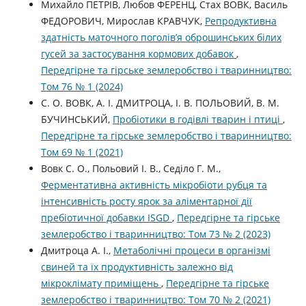
Михайло ПЕТРІВ, Любов ФЕРЕНЦ, Стах ВОВК, Василь
ФЕДОРОВИЧ, Мирослав КРАВЧУК,
Репродуктивна
здатність маточного поголівʼя оброшинських білих
гусей за застосування кормових добавок
,
Передгірне та гірське землеробство і тваринництво:
Том 76 № 1 (2024)
С. О. ВОВК, А. І. ДМИТРОЦА, І. В. ПОЛЬОВИЙ, В. М.
БУЧИНСЬКИЙ,
Пробіотики в годівлі тварин і птиці
,
Передгірне та гірське землеробство і тваринництво:
Том 69 № 1 (2021)
Вовк С. О., Польовий І. В., Седіло Г. М.,
Ферментативна активність мікробіоти рубця та
інтенсивність росту ярок за аліментарної дії
пребіотичної добавки ISGD
,
Передгірне та гірське
землеробство і тваринництво: Том 73 № 2 (2023)
Дмитроца А. І.,
Метаболічні процеси в організмі
свиней та їх продуктивність залежно від
мікроклімату приміщень
,
Передгірне та гірське
землеробство і тваринництво: Том 70 № 2 (2021)