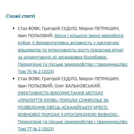
Схожі статті
Стах ВОВК, Григорій СЕДІЛО, Мирон ПЕТРИШИН,
Іван ПОЛЬОВИЙ,
Якісні і кількісні зміни мікробіоти
рубця, її ферментативна активність у лактуючих
вівцематок та інтенсивність росту підсисних ягнят
за аліментарної дії дріжджових біодобавок
,
Передгірне та гірське землеробство і тваринництво:
Том 76 № 2 (2024)
Стах ВОВК, Григорій СЕДІЛО, Мирон ПЕТРИШИН,
Іван ПОЛЬОВИЙ, Олег БАЛЬКОВСЬКИЙ,
ЕФЕКТИВНІСТЬ ВИКОРИСТАННЯ МЕТОДУ
«ПРИЛИТТЯ КРОВІ» ПОРОДИ СУФФОЛЬК ЗА
РОЗВЕДЕННЯ ОВЕЦЬ АСКАНІЙСЬКОЇ М’ЯСО-
ВОВНОВОЇ ПОРОДИ З КРОСБРЕДНОЮ ВОВНОЮ
,
Передгірне та гірське землеробство і тваринництво:
Том 77 № 2 (2025)