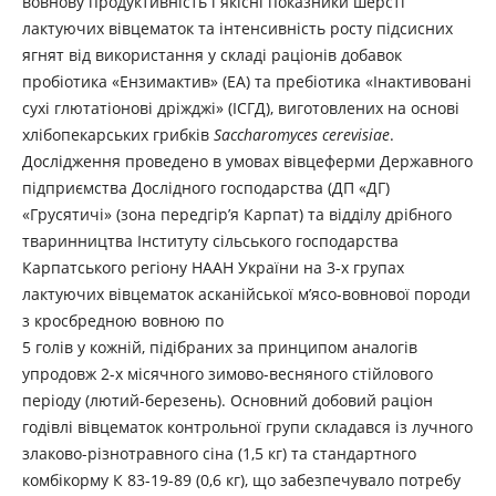
вовнову продуктивність і якісні показники шерсті
лактуючих вівцематок та інтенсивність росту підсисних
ягнят від використання у складі раціонів добавок
пробіотика «Ензимактив» (ЕА) та пребіотика «Інактивовані
сухі глютатіонові дріжджі» (ІСГД), виготовлених на основі
хлібопекарських грибків
Saccharomуces cerevisiae
.
Дослідження проведено в умовах вівцеферми Державного
підприємства Дослідного господарства (ДП «ДГ)
«Грусятичі» (зона передгір’я Карпат) та відділу дрібного
тваринництва Інституту сільського господарства
Карпатського регіону НААН України на 3-х групах
лактуючих вівцематок асканійської м’ясо-вовнової породи
з кросбредною вовною по
5 голів у кожній, підібраних за принципом аналогів
упродовж 2-х місячного зимово-весняного стійлового
періоду (лютий-березень). Основний добовий раціон
годівлі вівцематок контрольної групи складався із лучного
злаково-різнотравного сіна (1,5 кг) та стандартного
комбікорму К 83-19-89 (0,6 кг), що забезпечувало потребу