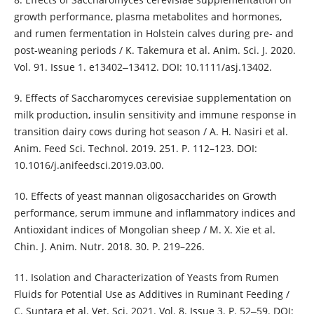
growth performance, plasma metabolites and hormones,
and rumen fermentation in Holstein calves during pre- and
post-weaning periods / K. Takemura et al. Anim. Sci. J. 2020.
Vol. 91. Issue 1. e13402‒13412. DOI: 10.1111/asj.13402.
9. Effects of Saccharomyces cerevisiae supplementation on
milk production, insulin sensitivity and immune response in
transition dairy cows during hot season / A. H. Nasiri et al.
Anim. Feed Sci. Technol. 2019. 251. P. 112–123. DOI:
10.1016/j.anifeedsci.2019.03.00.
10. Effects of yeast mannan oligosaccharides on Growth
performance, serum immune and inflammatory indices and
Antioxidant indices of Mongolian sheep / M. X. Xie et al.
Chin. J. Anim. Nutr. 2018. 30. P. 219–226.
11. Isolation and Characterization of Yeasts from Rumen
Fluids for Potential Use as Additives in Ruminant Feeding /
C. Suntara et al. Vet. Sci. 2021. Vol. 8. Issue 3. P. 52‒59. DOI: