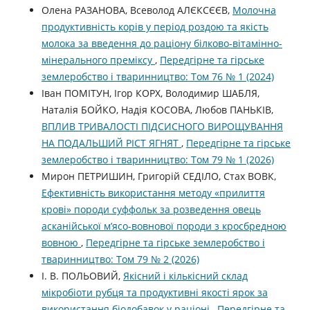
Олена РАЗАНОВА, Всеволод АЛЄКСЄЄВ,
Молочна
продуктивність корів у період роздою та якість
молока за введення до раціону білково-вітамінно-
мінерального преміксу
,
Передгірне та гірське
землеробство і тваринництво: Том 76 № 1 (2024)
Іван ПОМІТУН, Ігор КОРХ, Володимир ШАБЛЯ,
Наталія БОЙКО, Надія КОСОВА, Любов ПАНЬКІВ,
ВПЛИВ ТРИВАЛОСТІ ПІДСИСНОГО ВИРОЩУВАННЯ
НА ПОДАЛЬШИЙ РІСТ ЯГНЯТ
,
Передгірне та гірське
землеробство і тваринництво: Том 79 № 1 (2026)
Мирон ПЕТРИШИН, Григорій СЕДІЛО, Стах ВОВК,
Ефективність використання методу «прилиття
крові» породи суффольк за розведення овець
асканійської м’ясо-вовнової породи з кросбредною
вовною
,
Передгірне та гірське землеробство і
тваринництво: Том 79 № 2 (2026)
І. В. ПОЛЬОВИЙ,
Якісний і кількісний склад
мікробіоти рубця та продуктивні якості ярок за
використання біодобавок у раціоні
,
Передгірне та