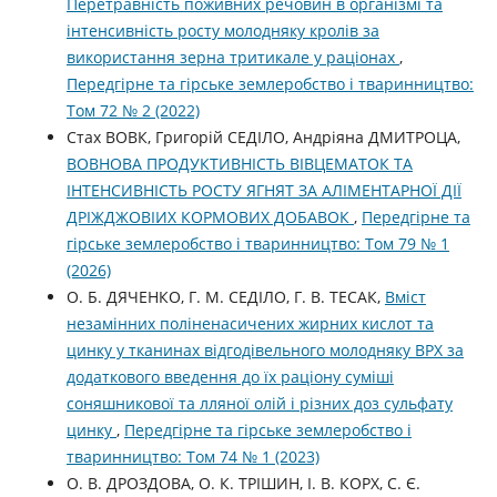
Перетравність поживних речовин в організмі та
інтенсивність росту молодняку кролів за
використання зерна тритикале у раціонах
,
Передгірне та гірське землеробство і тваринництво:
Том 72 № 2 (2022)
Стах ВОВК, Григорій СЕДІЛО, Андріяна ДМИТРОЦА,
ВОВНОВА ПРОДУКТИВНІСТЬ ВІВЦЕМАТОК ТА
ІНТЕНСИВНІСТЬ РОСТУ ЯГНЯТ ЗА АЛІМЕНТАРНОЇ ДІЇ
ДРІЖДЖОВІИХ КОРМОВИХ ДОБАВОК
,
Передгірне та
гірське землеробство і тваринництво: Том 79 № 1
(2026)
О. Б. ДЯЧЕНКО, Г. М. СЕДІЛО, Г. В. ТЕСАК,
Вміст
незамінних поліненасичених жирних кислот та
цинку у тканинах відгодівельного молодняку ВРХ за
додаткового введення до їх раціону суміші
соняшникової та лляної олій і різних доз сульфату
цинку
,
Передгірне та гірське землеробство і
тваринництво: Том 74 № 1 (2023)
О. В. ДРОЗДОВА, О. К. ТРІШИН, І. В. КОРХ, С. Є.