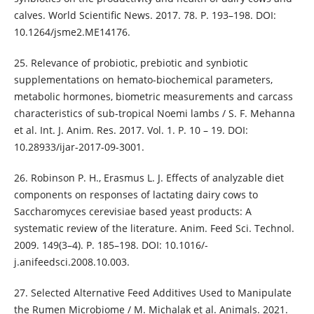
calves. World Scientific News. 2017. 78. P. 193–198. DOI:
10.1264/jsme2.ME14176.
25. Relevance of probiotic, prebiotic and synbiotic
supplementations on hemato-biochemical parameters,
metabolic hormones, biometric measurements and carcass
characteristics of sub-tropical Noemi lambs / S. F. Mehanna
et al. Int. J. Anim. Res. 2017. Vol. 1. P. 10 – 19. DOI:
10.28933/ijar-2017-09-3001.
26. Robinson P. H., Erasmus L. J. Effects of analyzable diet
components on responses of lactating dairy cows to
Saccharomyces cerevisiae based yeast products: A
systematic review of the literature. Anim. Feed Sci. Technol.
2009. 149(3–4). P. 185–198. DOI: 10.1016/-
j.anifeedsci.2008.10.003.
27. Selected Alternative Feed Additives Used to Manipulate
the Rumen Microbiome / M. Michalak et al. Animals. 2021.