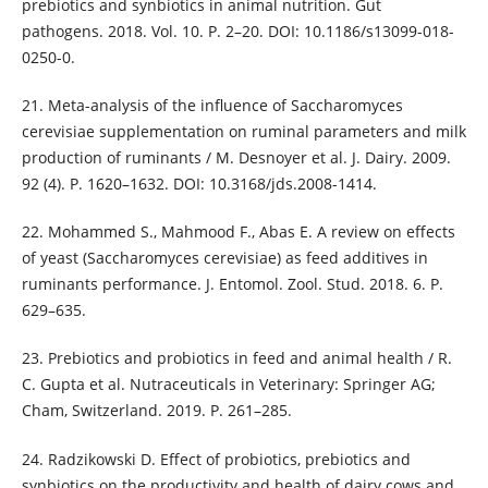
prebiotics and synbiotics in animal nutrition. Gut
pathogens. 2018. Vol. 10. P. 2–20. DOI: 10.1186/s13099-018-
0250-0.
21. Meta-analysis of the influence of Saccharomyces
cerevisiae supplementation on ruminal parameters and milk
production of ruminants / M. Desnoyer et al. J. Dairy. 2009.
92 (4). P. 1620–1632. DOI: 10.3168/jds.2008-1414.
22. Mohammed S., Mahmood F., Abas E. A review on effects
of yeast (Saccharomyces cerevisiae) as feed additives in
ruminants performance. J. Entomol. Zool. Stud. 2018. 6. P.
629–635.
23. Prebiotics and probiotics in feed and animal health / R.
C. Gupta et al. Nutraceuticals in Veterinary: Springer AG;
Cham, Switzerland. 2019. P. 261–285.
24. Radzikowski D. Effect of probiotics, prebiotics and
synbiotics on the productivity and health of dairy cows and