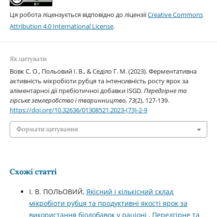
Ця робота ліцензується відповідно до ліцензії
Creative Commons
Attribution 4.0 International License
.
Як цитувати
Вовк С. О., Польовий І. В., & Седіло Г. М. (2023). Ферментативна
активність мікробіоти рубця та інтенсивність росту ярок за
аліментарної дії пребіотичної добавки ISGD.
Передгірне та
гірське землеробство і тваринництво
,
73
(2), 127-139.
https://doi.org/10.32636/01308521.2023-(73)-2-9
Формати цитування
Схожі статті
І. В. ПОЛЬОВИЙ,
Якісний і кількісний склад
мікробіоти рубця та продуктивні якості ярок за
використання біодобавок у раціоні
,
Передгірне та