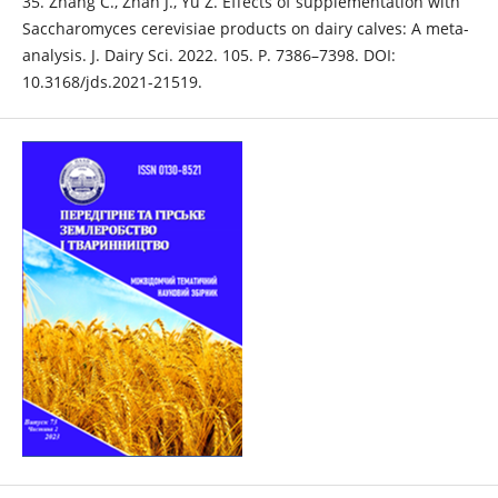
35. Zhang C., Zhan J., Yu Z. Effects of supplementation with
Saccharomyces cerevisiae products on dairy calves: A meta-
analysis. J. Dairy Sci. 2022. 105. P. 7386–7398. DOI:
10.3168/jds.2021-21519.