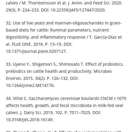
calves / M. Thorsteinsson et al. J. Anim. and Feed Sci. 2020.
29(3). P. 224–233. DOI: 10.22358/JAFS/127447/2020.
32. Use of live yeast and mannan-oligosacharides in grain-
based diets for cattle: Ruminal parameters, nutrient
digestibility, and inflammatory response / T. García-Díaz et
al. PLoS ONE. 2018. P. 13–19. DOI:
10.1371/journal.pone.0207127.
33. Uyeno Y., Shigemori S., Shimosato T. Effect of probiotics,
prebiotics on cattle health and productivity. Microbes
Environ. 2015. 30(2). P. 126–132. DOI:
10.1264/jsme2.ME14176.
34. Villot C. Saccharomyces cerevisiae boulardii CNCM I-1079
affects health, growth, and fecal microbiota in milk-fed veal
calves. J. Dairy Sci. 2019. 102. P. 7011–7025. DOI:
10.3168/jds.2018-16149.