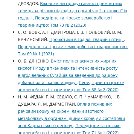
ДРОЗДОВ,
Вікові зміни продуктивності ремонтних
телиць за різних підходів до організації технології їх
годівлі
,
Передгірне та гірське землеробство і
тваринництво: Том 73 № 2 (2023)
С. О. ВОВК, А. І. ДМИТРОЦА, І. В. ПОЛЬОВИЙ, В. М.
БУЧИНСЬКИЙ,
Пробіотики в годівлі тварин і птиці
,
Передгірне та гірське землеробство і тваринництво:
Том 69 № 1 (2021)
О. Б. ДЯЧЕНКО,
Вміст поліненасичених жирних
кислот і Йоду в тканинах та інтенсивність росту
відгодівельних бугайців за введення до раціону
добавок олій і калію йодиду
,
Передгірне та гірське
землеробство і тваринництво: Том 68 № 2 (2020)
Н. М. ФЕДАК, Г. М. СЕДІЛО, С. П. ЧУМАЧЕНКО, І. В.
ДУШАРА, Л. М. ДАРМОГРАЙ,
Вплив поживних
речовин корму на окремі ланки азотного
метаболізму в організмі дійних корів у лісостеповій
зоні Карпатського регіону
,
Передгірне та гірське
землеробство і тваринництво: Том 71 № 1 (2022)