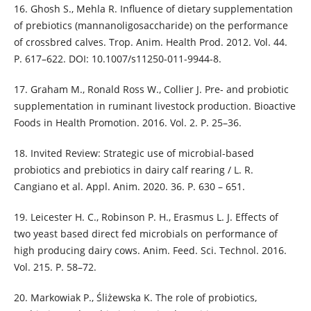
16. Ghosh S., Mehla R. Influence of dietary supplementation
of prebiotics (mannanoligosaccharide) on the performance
of crossbred calves. Trop. Anim. Health Prod. 2012. Vol. 44.
P. 617–622. DOI: 10.1007/s11250-011-9944-8.
17. Graham M., Ronald Ross W., Collier J. Pre- and probiotic
supplementation in ruminant livestock production. Bioactive
Foods in Health Promotion. 2016. Vol. 2. P. 25–36.
18. Invited Review: Strategic use of microbial-based
probiotics and prebiotics in dairy calf rearing / L. R.
Cangiano et al. Appl. Anim. 2020. 36. P. 630 – 651.
19. Leicester H. C., Robinson P. H., Erasmus L. J. Effects of
two yeast based direct fed microbials on performance of
high producing dairy cows. Anim. Feed. Sci. Technol. 2016.
Vol. 215. P. 58–72.
20. Markowiak P., Śliżewska K. The role of probiotics,