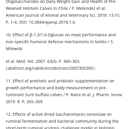
Oligosaccharides on Daily Weight Gain and Health of Pre-
Weaned Holstein Calves in Chile / P. Melendez et al.
American Journal of Animal and Veterinary Sci. 2018. 13 (1).
P. 1–6. DOI: 10.3844/ajavsp.2018.1.6.
10. Effect of β-1.3/1.6-Dglucan on meat performance and
non-specific humoral defense mechanisms in lambs / S.
Milewski
et al. Med. Vet. 2007. 63(3). P. 360–363.
cabdirect.org/cabdirect/abstract/20073053051.
11. Effect of prebiotic and probiotic supplementation on
growth performance and body measurement in pre-
ruminant Surti buffalo calves / P. Ratre et al. J. Pharm. Innov.
2019. 8. P. 265–269.
12. Effects of active dried Saccharomyces cerevisiae on
ruminal fermentation and bacterial community during the
short-term ruminal acidosis challenge model in Holstein