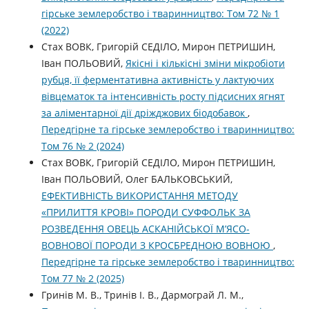
гірське землеробство і тваринництво: Том 72 № 1
(2022)
Стах ВОВК, Григорій СЕДІЛО, Мирон ПЕТРИШИН,
Іван ПОЛЬОВИЙ,
Якісні і кількісні зміни мікробіоти
рубця, її ферментативна активність у лактуючих
вівцематок та інтенсивність росту підсисних ягнят
за аліментарної дії дріжджових біодобавок
,
Передгірне та гірське землеробство і тваринництво:
Том 76 № 2 (2024)
Стах ВОВК, Григорій СЕДІЛО, Мирон ПЕТРИШИН,
Іван ПОЛЬОВИЙ, Олег БАЛЬКОВСЬКИЙ,
ЕФЕКТИВНІСТЬ ВИКОРИСТАННЯ МЕТОДУ
«ПРИЛИТТЯ КРОВІ» ПОРОДИ СУФФОЛЬК ЗА
РОЗВЕДЕННЯ ОВЕЦЬ АСКАНІЙСЬКОЇ М’ЯСО-
ВОВНОВОЇ ПОРОДИ З КРОСБРЕДНОЮ ВОВНОЮ
,
Передгірне та гірське землеробство і тваринництво:
Том 77 № 2 (2025)
Гринів М. В., Тринів І. В., Дармограй Л. М.,