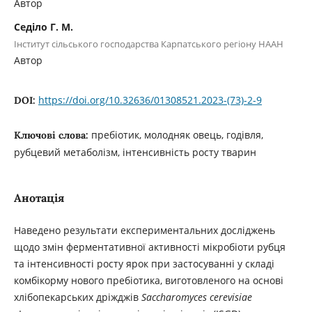
Автор
Седіло Г. М.
Інститут сільського господарства Карпатського регіону НААН
Автор
https://doi.org/10.32636/01308521.2023-(73)-2-9
DOI:
пребіотик, молодняк овець, годівля,
Ключові слова:
рубцевий метаболізм, інтенсивність росту тварин
Анотація
Наведено результати експериментальних досліджень
щодо змін ферментативної активності мікробіоти рубця
та інтенсивності росту ярок при застосуванні у складі
комбікорму нового пребіотика, виготовленого на основі
хлібопекарських дріжджів
Saccharomyces
cerevisiae