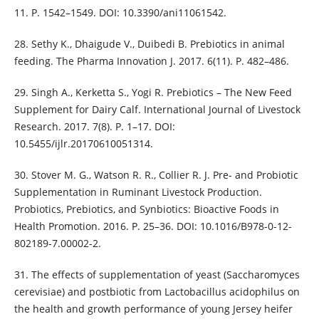
11. P. 1542–1549. DOI: 10.3390/ani11061542.
28. Sethy K., Dhaigude V., Duibedi B. Prebiotics in animal
feeding. The Pharma Innovation J. 2017. 6(11). P. 482–486.
29. Singh A., Kerketta S., Yogi R. Prebiotics – The New Feed
Supplement for Dairy Calf. International Journal of Livestock
Research. 2017. 7(8). P. 1–17. DOI:
10.5455/ijlr.20170610051314.
30. Stover M. G., Watson R. R., Collier R. J. Pre- and Probiotic
Supplementation in Ruminant Livestock Production.
Probiotics, Prebiotics, and Synbiotics: Bioactive Foods in
Health Promotion. 2016. P. 25–36. DOI: 10.1016/B978-0-12-
802189-7.00002-2.
31. The effects of supplementation of yeast (Saccharomyces
cerevisiae) and postbiotic from Lactobacillus acidophilus on
the health and growth performance of young Jersey heifer