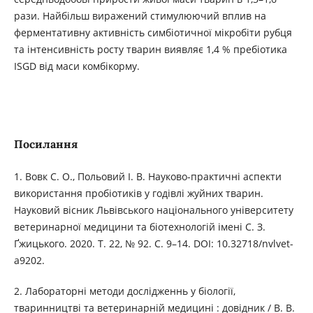
рази. Найбільш виражений стимулюючий вплив на
ферментативну активність симбіотичної мікробіти рубця
та інтенсивність росту тварин виявляє 1,4 % пребіотика
ISGD від маси комбікорму.
Посилання
1. Вовк С. О., Польовий І. В. Науково-практичні аспекти
використання пробіотиків у годівлі жуйних тварин.
Науковий вісник Львівського національного університету
ветеринарної медицини та біотехнологій імені С. З.
Ґжицького. 2020. Т. 22, № 92. С. 9–14. DOI: 10.32718/nvlvet-
a9202.
2. Лабораторні методи дослідженнь у біології,
тваринництві та ветеринарній медицині : довідник / В. В.