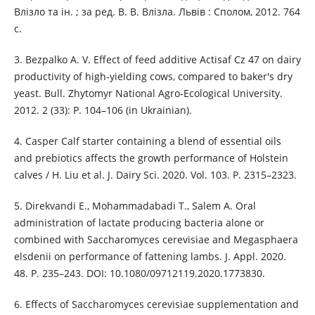
Влізло та ін. ; за ред. В. В. Влізла. Львів : Сполом, 2012. 764
с.
3. Bezpalko А. V. Effect of feed additive Actisaf Cz 47 on dairy
productivity of high-yielding cows, compared to baker's dry
yeast. Bull. Zhytomyr National Agro-Ecological University.
2012. 2 (33): P. 104–106 (in Ukrainian).
4. Casper Calf starter containing a blend of essential oils
and prebiotics affects the growth performance of Holstein
calves / H. Liu et al. J. Dairy Sci. 2020. Vol. 103. P. 2315–2323.
5. Direkvandi E., Mohammadabadi T., Salem A. Oral
administration of lactate producing bacteria alone or
combined with Saccharomyces cerevisiae and Megasphaera
elsdenii on performance of fattening lambs. J. Appl. 2020.
48. P. 235–243. DOI: 10.1080/09712119.2020.1773830.
6. Effects of Saccharomyces cerevisiae supplementation and