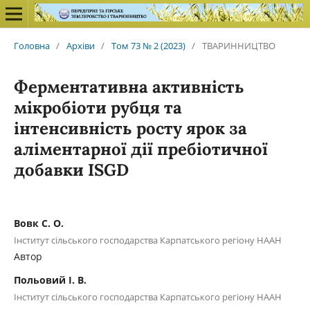
Головна
/
Архіви
/
Том 73 № 2 (2023)
/
ТВАРИННИЦТВО
Ферментативна активність
мікробіоти рубця та
інтенсивність росту ярок за
аліментарної дії пребіотичної
добавки ISGD
Вовк С. О.
Інститут сільського господарства Карпатського регіону НААН
Автор
Польовий І. В.
Інститут сільського господарства Карпатського регіону НААН