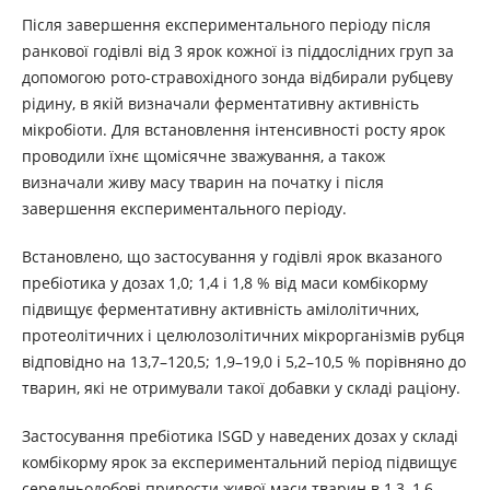
Після завершення експериментального періоду після
ранкової годівлі від 3 ярок кожної із піддослідних груп за
допомогою рото-стравохідного зонда відбирали рубцеву
рідину, в якій визначали ферментативну активність
мікробіоти. Для встановлення інтенсивності росту ярок
проводили їхнє щомісячне зважування, а також
визначали живу масу тварин на початку і після
завершення експериментального періоду.
Встановлено, що застосування у годівлі ярок вказаного
пребіотика у дозах 1,0; 1,4 і 1,8 % від маси комбікорму
підвищує ферментативну активність амілолітичних,
протеолітичних і целюлозолітичних мікрорганізмів рубця
відповідно на 13,7–120,5; 1,9–19,0 і 5,2–10,5 % порівняно до
тварин, які не отримували такої добавки у складі раціону.
Застосування пребіотика ISGD у наведених дозах у складі
комбікорму ярок за експериментальний період підвищує
середньодобові прирости живої маси тварин в 1,3–1,6