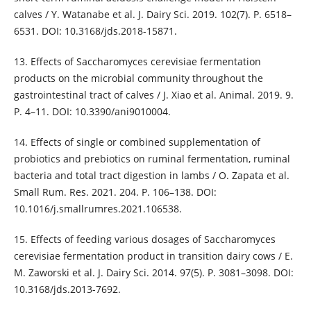
calves / Y. Watanabe et al. J. Dairy Sci. 2019. 102(7). P. 6518–
6531. DOI: 10.3168/jds.2018-15871.
13. Effects of Saccharomyces cerevisiae fermentation
products on the microbial community throughout the
gastrointestinal tract of calves / J. Xiao et al. Animal. 2019. 9.
P. 4–11. DOI: 10.3390/ani9010004.
14. Effects of single or combined supplementation of
probiotics and prebiotics on ruminal fermentation, ruminal
bacteria and total tract digestion in lambs / O. Zapata et al.
Small Rum. Res. 2021. 204. P. 106–138. DOI:
10.1016/j.smallrumres.2021.106538.
15. Effects of feeding various dosages of Saccharomyces
cerevisiae fermentation product in transition dairy cows / E.
M. Zaworski et al. J. Dairy Sci. 2014. 97(5). P. 3081–3098. DOI:
10.3168/jds.2013-7692.