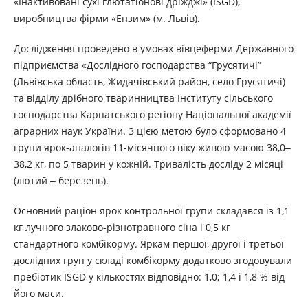
«Інактивовані сухі глютатіонові дріжджі» (ISGD),
виробництва фірми «Ензим» (м. Львів).
Дослідження проведено в умовах вівцеферми Державного
підприємства «Дослідного господарства “Грусятичі”
(Львівська область, Жидачівський район, село Грусятичі)
та відділу дрібного тваринництва Інституту сільського
господарства Карпатського регіону Національної академії
аграрних наук України. З цією метою було сформовано 4
групи ярок-аналогів 11-місячного віку живою масою 38,0‒
38,2 кг, по 5 тварин у кожній. Тривалість досліду 2 місяці
(лютий ‒ березень).
Основний раціон ярок контрольної групи складався із 1,1
кг лучного злаково-різнотравного сіна і 0,5 кг
стандартного комбікорму. Яркам першої, другої і третьої
дослідних груп у складі комбікорму додатково згодовували
пребіотик ISGD у кількостях відповідно: 1,0; 1,4 і 1,8 % від
його маси.