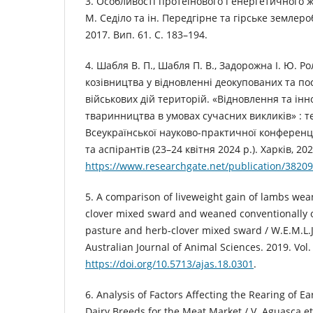
3. Особливості протеїнового і енергетичного ж
М. Седіло та ін. Передгірне та гірське землер
2017. Вип. 61. С. 183–194.
4. Шабля В. П., Шабля П. В., Задорожна І. Ю. Ро
козівництва у відновленні деокупованих та по
військових дій територій. «Відновлення та ін
тваринництва в умовах сучасних викликів» : т
Всеукраїнської науково-практичної конференці
та аспірантів (23–24 квітня 2024 р.). Харків, 202
https://www.researchgate.net/publication/38
5. A comparison of liveweight gain of lambs wea
clover mixed sward and weaned conventionally o
pasture and herb-clover mixed sward / W.E.M.L.J.
Australian Journal of Animal Sciences. 2019. Vol. 
https://doi.org/10.5713/ajas.18.0301
.
6. Analysis of Factors Affecting the Rearing of 
Dairy Breeds for the Meat Market / V. Aguasca et