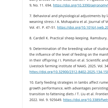
9, No. 11. 694.
https://doi.org/10.3390/agronom
7. Behavioral and physiological adjustments by 
weaning stress / A. Mohapatra et al. Journal of V
Vol. 41. P. 47–51.
https://doi.org/10.1016/j.jveb.
8. Cardell K. Practical sheep keeping. Ramsbury,
9. Determination of the breeding value of studra
the influence of the level of feeding on the mani
in their offspring / I. Pomitun et al. Scientific an
Livestock farming institute of NAAS. 2025. Vol. 34
https://doi.org/10.32900/2312-8402-2025-134-15
10. Early feeding strategies in lambs affect ru
growth performance, with advantages persisting 
transition to fattening diets / T. Liu et al. Fronti
2022. Vol. 9. 925649.
https://doi.org/10.3389/fve