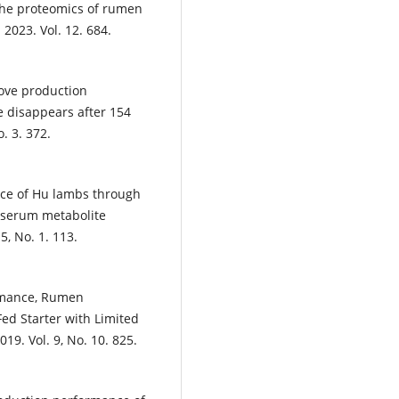
 the proteomics of rumen
 2023. Vol. 12. 684.
rove production
 disappears after 154
o. 3. 372.
nce of Hu lambs through
 serum metabolite
5, No. 1. 113.
rmance, Rumen
ed Starter with Limited
19. Vol. 9, No. 10. 825.