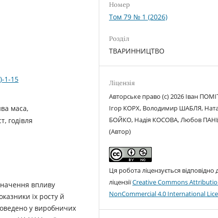
Номер
Том 79 № 1 (2026)
Розділ
ТВАРИННИЦТВО
)-1-15
Ліцензія
Авторське право (c) 2026 Іван ПОМІ
ива маса,
Ігор КОРХ, Володимир ШАБЛЯ, Ната
БОЙКО, Надія КОСОВА, Любов ПАН
т, годівля
(Автор)
Ця робота ліцензується відповідно 
ліцензії
Creative Commons Attributio
изначення впливу
NonCommercial 4.0 International Lic
казники їх росту й
проведено у виробничих