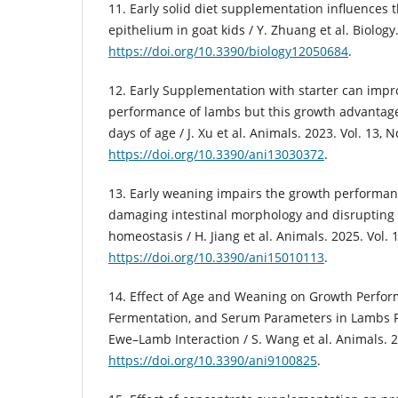
11. Early solid diet supplementation influences
epithelium in goat kids / Y. Zhuang et al. Biology.
https://doi.org/10.3390/biology12050684
.
12. Early Supplementation with starter can imp
performance of lambs but this growth advantage
days of age / J. Xu et al. Animals. 2023. Vol. 13, N
https://doi.org/10.3390/ani13030372
.
13. Early weaning impairs the growth performa
damaging intestinal morphology and disrupting
homeostasis / H. Jiang et al. Animals. 2025. Vol. 1
https://doi.org/10.3390/ani15010113
.
14. Effect of Age and Weaning on Growth Perfo
Fermentation, and Serum Parameters in Lambs F
Ewe–Lamb Interaction / S. Wang et al. Animals. 20
https://doi.org/10.3390/ani9100825
.