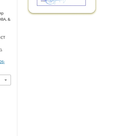
ир
ВА, &
ІСТ
),
26-