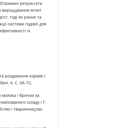
 Отримані результати
го вирощування ягнят
іст, тоді як раннє та
ції системи годівлі для
ефективності їх
та роздавання кормів /
Вип. 6. С. 68–72.
и молока і бринзи за
мізованого складу / Г.
обство і тваринництво.