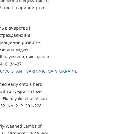
ивлення вівцематок / Г.
обство і тваринництво.
ль вівчарства і
страждалих від
новаційний розвиток
ези доповідей
ї науковців, викладачів
4. С. 34–37.
2090470_STAN_TVARINNICTVA_V_UKRAINI
.
ned early onto a herb-
nto a ryegrass-clover
 Ekanayake et al. Asian-
32. No. 2. P. 201–208.
Early-Weaned Lambs of
 al. Agronomy. 2019. Vol.