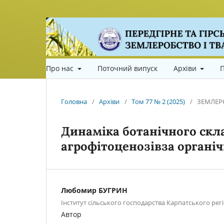
Про нас
Поточний випуск
Архіви
П
Головна
/
Архіви
/
Том 77 № 2 (2025)
/
ЗЕМЛЕР
Динаміка ботанічного скл
агрофітоценозівза органі
Любомир БУГРИН
Інститут сільського господарства Карпатського ре
Автор