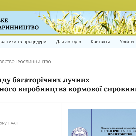
олітики та процедури
Для авторів
Контакти
Увійти
ОБСТВО І РОСЛИННИЦТВО
аду багаторічних лучних
чного виробництва кормової сировин
гіону НААН