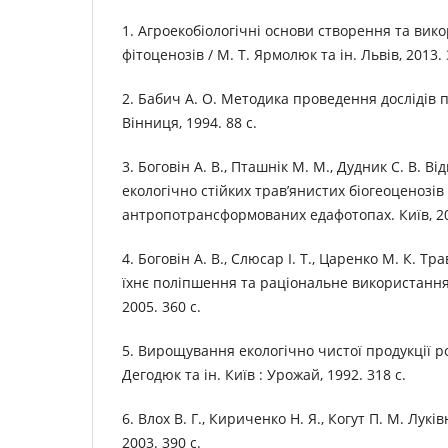
1. Агроекобіологічні основи створення та вик
фітоценозів / М. Т. Ярмолюк та ін. Львів, 2013. 
2. Бабич А. О. Методика проведення дослідів
Вінниця, 1994. 88 с.
3. Боговін А. В., Пташнік М. М., Дудник С. В. 
екологічно стійких трав’янистих біогеоценозів
антропотрансформованих едафотопах. Київ, 20
4. Боговін А. В., Слюсар І. Т., Царенко М. К. Тр
їхнє поліпшення та раціональне використання.
2005. 360 с.
5. Вирощування екологічно чистої продукції ро
Дегодюк та ін. Київ : Урожай, 1992. 318 с.
6. Влох В. Г., Кириченко Н. Я., Когут П. М. Лукі
2003. 390 с.