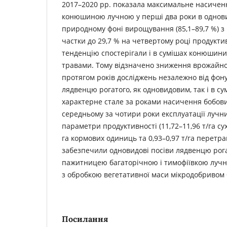
2017–2020 рр. показала максимальне насичен
конюшиною лучною у перші два роки в однови
природному фоні вирощування (85,1–89,7 %) 
частки до 29,7 % на четвертому році продуктив
тенденцію спостерігали і в сумішах конюшини
травами. Тому відзначено зниження врожайн
протягом років досліджень незалежно від фон
лядвенцю рогатого, як одновидовим, так і в сум
характерне стале за роками насичення бобов
середньому за чотири роки експлуатації лучни
параметри продуктивності (11,72–11,96 т/га сух
га кормових одиниць та 0,93–0,97 т/га перетра
забезпечили одновидові посіви лядвенцю рогат
пажитницею багаторічною і тимофіївкою лучно
з обробкою вегетативної маси мікродобривом 
Посилання