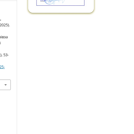
,
025).
івза
ї
), 53-
25-