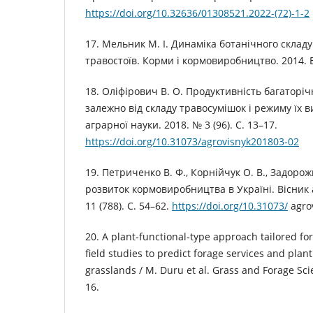
https://doi.org/10.32636/01308521.2022-(72)-1-2
17. Мельник М. І. Динаміка ботанічного склад
травостоїв. Корми і кормовиробництво. 2014. В
18. Оліфірович В. О. Продуктивність багаторі
залежно від складу травосумішок і режиму їх 
аграрної науки. 2018. № 3 (96). С. 13–17.
https://doi.org/10.31073/agrovisnyk201803-02
19. Петриченко В. Ф., Корнійчук О. В., Задорож
розвиток кормовиробництва в Україні. Вісник 
11 (788). C. 54–62.
https://doi.org/10.31073/
agro
20. A plant‐functional‐type approach tailored fo
field studies to predict forage services and plan
grasslands / M. Duru et al. Grass and Forage Scie
16.