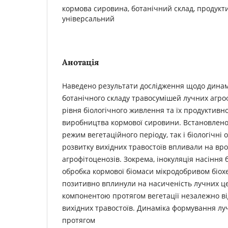
кормова сировина, ботанічний склад, продукти
універсальний
Анотація
Наведено результати дослідження щодо дина
ботанічного складу травосумішей лучних агро
рівня біологічного живлення та їх продуктивно
виробництва кормової сировини. Встановлено
режим вегетаційного періоду, так і біологічні о
розвитку вихідних травостоїв впливали на вр
агрофітоценозів. Зокрема, інокуляція насіння 
обробка кормової біомаси мікродобривом біох
позитивно вплинули на насиченість лучних ц
компонентою протягом вегетації незалежно ві
вихідних травостоїв. Динаміка формування лу
протягом