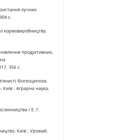
ористання лучних
304 с.
 по кормовиробництву.
Відновлення продуктивних,
 на
17. 356 с.
ав'янисті біогеоценози,
 Київ : Аграрна наука,
слинництва / Е. Г.
вництво. Київ : Урожай,