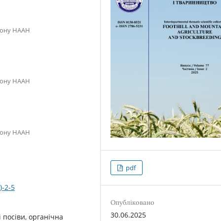
гіону НААН
гіону НААН
гіону НААН
pdf
)-2-5
Опубліковано
30.06.2025
 посіви, органічна