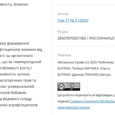
вність, біохелат
Номер
Том 77 № 2 (2025)
Розділ
ЗЕМЛЕРОБСТВО І РОСЛИННИЦ
міки формування
фітоценозів залежно від
Ліцензія
сті за органічного
, що як температурний
Авторське право (c) 2025 Любомир
собливості росту і
БУГРИН, Тетяна ПАРТИКА, Ольга
ожайність лучних
БУГРИН, Данило ПУКАЛО (Автор)
багаторічних трав та
елат універсальний
енозів бобовою
Ця робота ліцензується відповідно 
д видового складу
ліцензії
Creative Commons Attributio
чних агрофітоценозів
International License
.