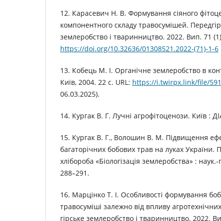
12. Карасевич Н. В. Формування сіяного фітоц
компонентного складу травосумішей. Передгір
землеробство і тваринництво. 2022. Вип. 71 (1)
https://doi.org/10.32636/01308521.2022-(71)-1-6
13. Кобець М. І. Органічне землеробство в кон
Київ, 2004. 22 с. URL:
https://i.twirpx.link/file/59
06.03.2025).
14. Кургак В. Г. Лучні агрофітоценози. Київ : ДІА
15. Кургак В. Г., Волошин В. М. Підвищення е
багаторічних бобових трав на луках України. 
хлібороба «Біологізація землеробства» : наук.-пр
288–291.
16. Марцінко Т. І. Особливості формування бо
травосуміші залежно від впливу агротехнічних
гірське землеробство і тваринництво. 2022. Вип.