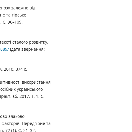
енозу залежно від
не та гірське
. С. 96–109.
тексті сталого розвитку.
1889/
(дата звернення:
, 2010. 374 с.
фективності використання
Посібник українського
акт. зб. 2017. Т. 1. С.
бово-злакової
 факторів. Передгірне та
 72 (1). С. 21–32.