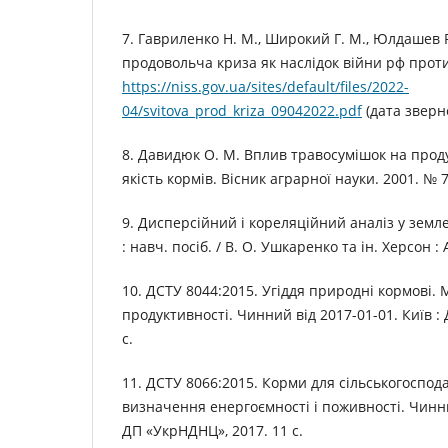
7. Гавриленко Н. М., Широкий Г. М., Юлдашев Р
продовольча криза як наслідок війни рф проти
https://niss.gov.ua/sites/default/files/2022-
04/svitova_prod_kriza_09042022.pdf
(дата зверне
8. Давидюк О. М. Вплив травосумішок на прод
якість кормів. Вісник аграрної науки. 2001. № 7.
9. Дисперсійний і кореляційний аналіз у земл
: навч. посіб. / В. О. Ушкаренко та ін. Херсон : 
10. ДСТУ 8044:2015. Угіддя природні кормові.
продуктивності. Чинний від 2017-01-01. Київ :
с.
11. ДСТУ 8066:2015. Корми для сільськогоспо
визначення енергоємності і поживності. Чинний
ДП «УкрНДНЦ», 2017. 11 с.