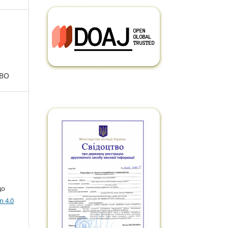
ТВО
до
n 4.0