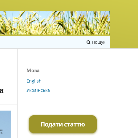
Пошук
Мова
English
и
Українська