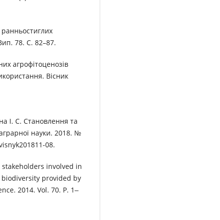
у ранньостиглих
ип. 78. С. 82–87.
чних агрофітоценозів
використання. Вісник
на І. С. Становлення та
аграрної науки. 2018. №
visnyk201811-08.
r stakeholders involved in
t biodiversity provided by
nce. 2014. Vol. 70. P. 1‒