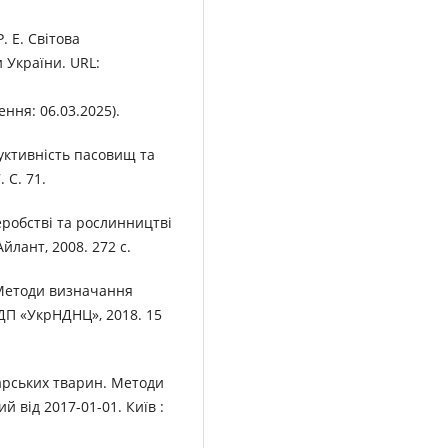
. Е. Світова
 України. URL:
ння: 06.03.2025).
уктивність пасовищ та
 С. 71.
еробстві та рослинництві
Айлант, 2008. 272 с.
 Методи визначання
 ДП «УкрНДНЦ», 2018. 15
дарських тварин. Методи
 від 2017-01-01. Київ :