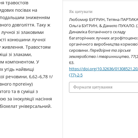
ня травостоїв
дових посівах на
Як цитувати
з подальшим зниженням
Любомир БУГРИН, Тетяна ПАРТИКА
ного довголіття. Таку ж
Ольга БУГРИН, & Данило ПУКАЛО. (2
Динаміка ботанічного складу
 лучної зі злаковими
багаторічних лучних агрофітоценоз
ості конюшини лучної
органічного виробництва кормово
у живлення. Травостоям
сировини.
Передгірне та гірське
іші зі злаками,
землеробство і тваринництво
,
77
(2
им компонентом. У
63.
https://doi.org/10.32636/01308521.20
х угідь найвищі
(77)-2-5
ої речовини, 6,62–6,78 т/
вного протеїну)
Формати цитування
ого та в суміші з
ю за інокуляції насіння
біохелат універсальний.