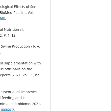
iological Effects of Some
ioMed Res. Int. Vol.
468
.
l Nutrition / I.
2. P. 1–12.
n Swine Production / F. A.
.
eed supplementation with
s officinalis on the
ports. 2021. Vol. 39, no.
 essential oil improves
 feeding and is
Animal microbiome. 2021.
0-00064-2
.