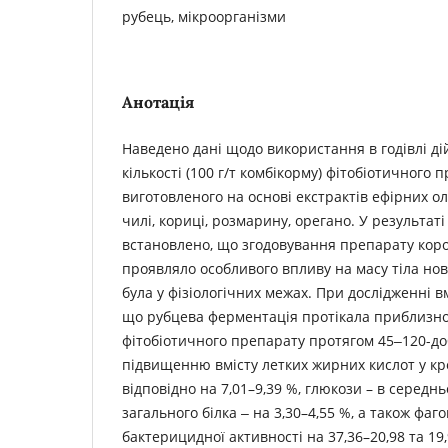
рубець, мікроорганізми
Анотація
Наведено дані щодо використання в годівлі ді
кількості (100 г/т комбікорму) фітобіотичного 
виготовленого на основі екстрактів ефірних о
чилі, кориці, розмарину, орегано. У результат
встановлено, що згодовування препарату кор
проявляло особливого впливу на масу тіла но
була у фізіологічних межах. При дослідженні в
що рубцева ферментація протікала приблизно
фітобіотичного препарату протягом 45‒120-до
підвищенню вмісту летких жирних кислот у кро
відповідно на 7,01–9,39 %, глюкози – в середнь
загального білка ‒ на 3,30–4,55 %, а також фаг
бактерицидної активності на 37,36–20,98 та 19