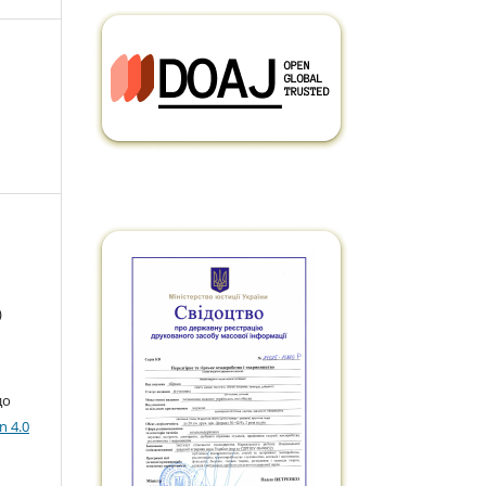
)
до
n 4.0