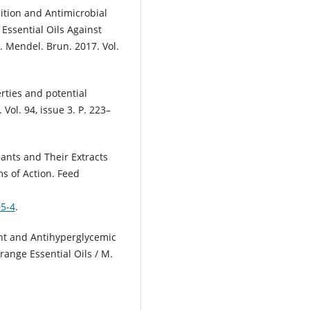
ition and Antimicrobial
Essential Oils Against
c. Mendel. Brun. 2017. Vol.
erties and potential
 Vol. 94, issue 3. P. 223–
lants and Their Extracts
s of Action. Feed
05-4
.
ant and Antihyperglycemic
range Essential Oils / М.