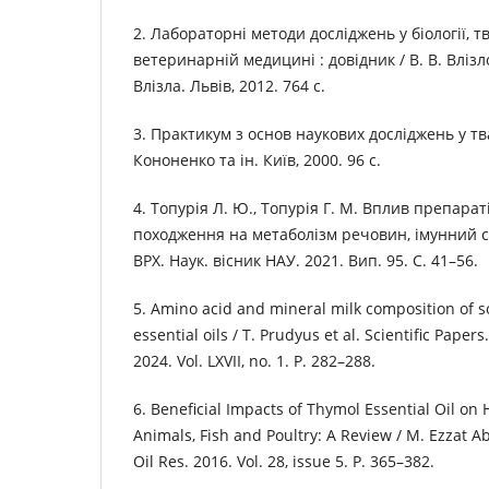
2. Лабораторні методи досліджень у біології, 
ветеринарній медицині : довідник / В. В. Влізло т
Влізла. Львів, 2012. 764 с.
3. Практикум з основ наукових досліджень у тв
Кононенко та ін. Київ, 2000. 96 с.
4. Топурія Л. Ю., Топурія Г. М. Вплив препара
походження на метаболізм речовин, імунний с
ВРХ. Наук. вісник НАУ. 2021. Вип. 95. С. 41–56.
5. Amino acid and mineral milk composition of s
essential oils / T. Prudyus et al. Scientific Paper
2024. Vol. LXVII, no. 1. Р. 282–288.
6. Beneficial Impacts of Thymol Essential Oil on
Animals, Fish and Poultry: A Review / M. Ezzat Abd
Oil Res. 2016. Vol. 28, issue 5. P. 365–382.