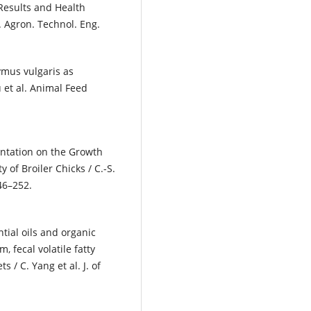
 Results and Health
J. Agron. Technol. Eng.
ymus vulgaris as
u et al. Animal Feed
.
ntation on the Growth
of Broiler Chicks / C.-S.
246–252.
tial oils and organic
 fecal volatile fatty
 / C. Yang et al. J. of