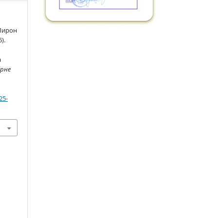
 Мирон
).
а
а
ірне
25-