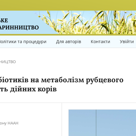
олітики та процедури
Для авторів
Контакти
Увійти
НИЦТВО
іотиків на метаболізм рубцевого
ть дійних корів
гіону НААН