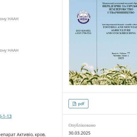
гіону НААН
гіону НААН
pdf
)-1-13
Опубліковано
30.03.2025
епарат Активіо, кров,