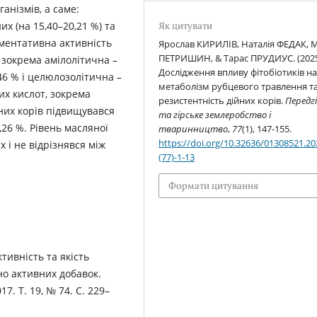
анізмів, а саме:
их (на 15,40–20,21 %) та
Як цитувати
рментативна активність
Ярослав КИРИЛІВ, Наталія ФЕДАК,
ПЕТРИШИН, & Тарас ПРУДИУС. (2025
, зокрема амілолітична –
Дослідження впливу фітобіотиків н
,46 % і целюлозолітична –
метаболізм рубцевого травлення т
их кислот, зокрема
резистентність дійних корів.
Передг
дних корів підвищувався
та гірське землеробство і
9,26 %. Рівень масляної
тваринництво
,
77
(1), 147-155.
https://doi.org/10.32636/01308521.20
х і не відрізнявся між
(77)-1-13
Формати цитування
ктивність та якість
но активних добавок.
7. Т. 19, № 74. С. 229–