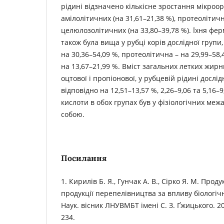
рідині відзначено кількісне зростання мікроорг
амілолітичних (на 31,61–21,38 %), протеолітичн
целюлозолітичних (на 33,80–39,78 %). Їхня фе
також була вища у рубці корів дослідної групи
на 30,36–54,09 %, протеолітична – на 29,99–58
на 13,67–21,99 %. Вміст загальних летких жирн
оцтової і пропіонової, у рубцевій рідині дослі
відповідно на 12,51–13,57 %, 2,26–9,06 та 5,16–
кислоти в обох групах був у фізіологічних межа
собою.
Посилання
1. Кирилів Б. Я., Гунчак А. В., Сірко Я. М. Проду
продукції перепелівництва за впливу біологіч
Наук. вісник ЛНУВМБТ імені С. З. Ґжицького. 201
234.