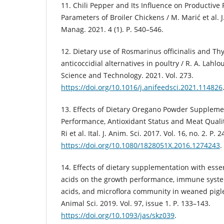
11. Chili Pepper and Its Influence on Productive
Parameters of Broiler Chickens / M. Marić et al. 
Manag. 2021. 4 (1). P. 540–546.
12. Dietary use of Rosmarinus officinalis and Th
anticoccidial alternatives in poultry / R. A. Lahlo
Science and Technology. 2021. Vol. 273.
https://doi.org/10.1016/j.anifeedsci.2021.114826
13. Effects of Dietary Oregano Powder Suppleme
Performance, Antioxidant Status and Meat Quality 
Ri et al. Ital. J. Anim. Sci. 2017. Vol. 16, no. 2. P. 
https://doi.org/10.1080/1828051X.2016.1274243
.
14. Effects of dietary supplementation with essen
acids on the growth performance, immune system,
acids, and microflora community in weaned piglets
Animal Sci. 2019. Vol. 97, issue 1. P. 133–143.
https://doi.org/10.1093/jas/skz039
.