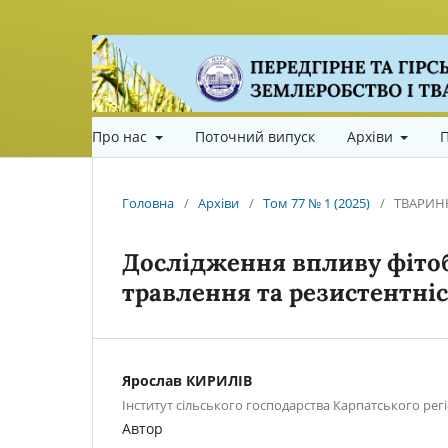
Про нас
Поточний випуск
Архіви
П
Головна
/
Архіви
/
Том 77 № 1 (2025)
/
ТВАРИН
Дослідження впливу фітоб
травлення та резистентніс
Ярослав КИРИЛІВ
Інститут сільського господарства Карпатського ре
Автор