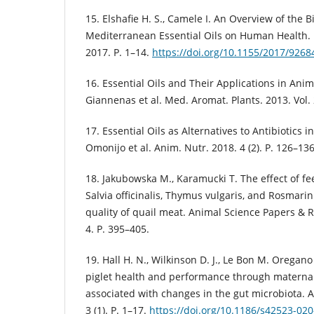
15. Elshafie H. S., Camele I. An Overview of the B
Mediterranean Essential Oils on Human Health. B
2017. P. 1–14.
https://doi.org/10.1155/2017/9268
16. Essential Oils and Their Applications in Anima
Giannenas et al. Med. Aromat. Plants. 2013. Vol. 
17. Essential Oils as Alternatives to Antibiotics i
Omonijo et al. Anim. Nutr. 2018. 4 (2). P. 126–136
18. Jakubowska M., Karamucki T. The effect of f
Salvia officinalis, Thymus vulgaris, and Rosmarinu
quality of quail meat. Animal Science Papers & Re
4. P. 395–405.
19. Hall H. N., Wilkinson D. J., Le Bon M. Oregano
piglet health and performance through maternal
associated with changes in the gut microbiota. 
3 (1). P. 1–17.
https://doi.org/10.1186/s42523-02