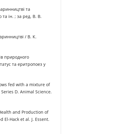
тваринництві та
а ін. ; за ред. В. В.
аринництві / В. К.
тів природного
татус та еритропоез у
ows fed with a mixture of
s. Series D. Animal Science.
 Health and Production of
 El-Hack et al. J. Essent.