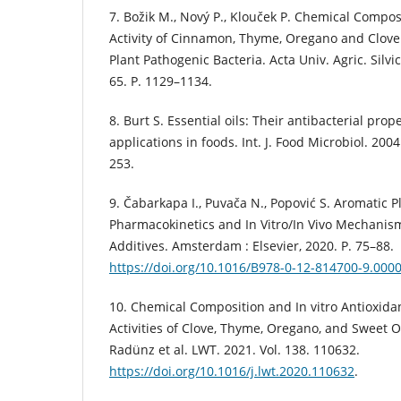
7. Božik M., Nový P., Klouček P. Chemical Compos
Activity of Cinnamon, Thyme, Oregano and Clove 
Plant Pathogenic Bacteria. Acta Univ. Agric. Silvi
65. P. 1129–1134.
8. Burt S. Essential oils: Their antibacterial prop
applications in foods. Int. J. Food Microbiol. 2004.
253.
9. Čabarkapa I., Puvača N., Popović S. Aromatic P
Pharmacokinetics and In Vitro/In Vivo Mechanism
Additives. Amsterdam : Elsevier, 2020. P. 75–88.
https://doi.org/10.1016/B978-0-12-814700-9.000
10. Chemical Composition and In vitro Antioxid
Activities of Clove, Thyme, Oregano, and Sweet O
Radünz et al. LWT. 2021. Vol. 138. 110632.
https://doi.org/10.1016/j.lwt.2020.110632
.