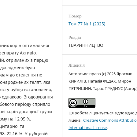
Номер
Том 77 № 1 (2025)
Розділ
ТВАРИННИЦТВО
йних корів оптимальної
препарату Активіо,
лій, отриманих з перцю
Ліцензія
і досліджень було
Авторське право (c) 2025 Ярослав
овам до отелення не
КИРИЛІВ, Наталія ФЕДАК, Мирон
вонароджених телят, яка
ПЕТРИШИН, Тарас ПРУДИУС (Автор
місту рубця встановлено,
 однаково. Згодовування
бового періоду сприяло
ві корів дослідної групи
Ця робота ліцензується відповідно 
ому на 12,95 %,
ліцензії
Creative Commons Attributio
оцитарної та
International License
.
,98–22,16 %. У рубцевій