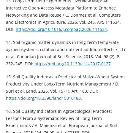
13. Long-Term Field Experiments Overview Map: An
Interactive Open-Access Metadata Platform to Enhance
Networking and Data Reuse / C. Dönmez et al. Computers
and Electronics in Agriculture. 2026. Vol. 245. Art. 111534.
DOI:
https://doi.org/10.1016/j.compag.2026.111534
.
14. Soil organic matter dynamics in long-term temperate
agroecosystems: rotation and nutrient addition effects / J. Li
et al. Canadian Journal of Soil Science. 2018. Vol. 98 (2). P.
232–245. DOI:
https://doi.org/10.1139/cjss-2017-0127
.
15. Soil Quality Index as a Predictor of Maize–Wheat System
Productivity Under Long-Term Nutrient Management / D.
Suri et al. Land. 2026. Vol. 15 (1). Art. 183. DOI:
https://doi.org/10.3390/land15010183
.
16. Soil Quality Indicators in Agroecological Practices:
Lessons From a Systematic Review of Long-Term
Experiments / A. Maienza et al. European Journal of Soil
Science. 2025. Vol. 76 (4). Art. e70138. DOI: