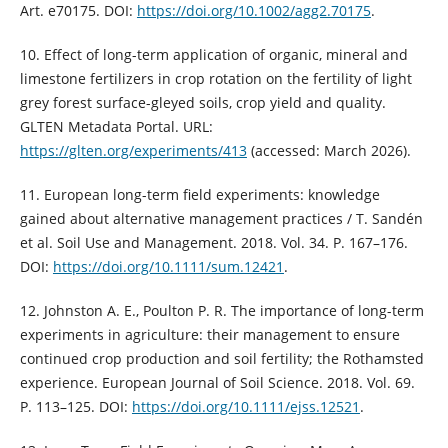
Art. e70175. DOI:
https://doi.org/10.1002/agg2.70175
.
10. Effect of long-term application of organic, mineral and
limestone fertilizers in crop rotation on the fertility of light
grey forest surface-gleyed soils, crop yield and quality.
GLTEN Metadata Portal. URL:
https://glten.org/experiments/413
(accessed: March 2026).
11. European long-term field experiments: knowledge
gained about alternative management practices / T. Sandén
et al. Soil Use and Management. 2018. Vol. 34. P. 167–176.
DOI:
https://doi.org/10.1111/sum.12421
.
12. Johnston A. E., Poulton P. R. The importance of long-term
experiments in agriculture: their management to ensure
continued crop production and soil fertility; the Rothamsted
experience. European Journal of Soil Science. 2018. Vol. 69.
P. 113–125. DOI:
https://doi.org/10.1111/ejss.12521
.