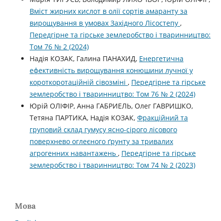
Вміст жирних кислот в олії сортів амаранту за
вирощування в умовах Західного Лісостепу
,
Передгірне та гірське землеробство і тваринництво:
Том 76 № 2 (2024)
Надія КОЗАК, Галина ПАНАХИД,
Енергетична
ефективність вирощування конюшини лучної у
короткоротаційній сівозміні
,
Передгірне та гірське
землеробство і тваринництво: Том 76 № 2 (2024)
Юрій ОЛІФІР, Анна ГАБРИЕЛЬ, Олег ГАВРИШКО,
Тетяна ПАРТИКА, Надія КОЗАК,
Фракційний та
груповий склад гумусу ясно-сірого лісового
поверхнево оглеєного ґрунту за тривалих
агрогенних навантажень
,
Передгірне та гірське
землеробство і тваринництво: Том 74 № 2 (2023)
Мова