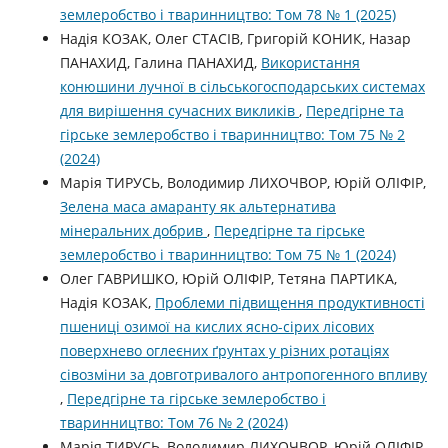
землеробство і тваринництво: Том 78 № 1 (2025)
Надія КОЗАК, Олег СТАСІВ, Григорій КОНИК, Назар
ПАНАХИД, Галина ПАНАХИД,
Використання
конюшини лучної в сільськогосподарських системах
для вирішення сучасних викликів
,
Передгірне та
гірське землеробство і тваринництво: Том 75 № 2
(2024)
Марія ТИРУСЬ, Володимир ЛИХОЧВОР, Юрій ОЛІФІР,
Зелена маса амаранту як альтернатива
мінеральних добрив
,
Передгірне та гірське
землеробство і тваринництво: Том 75 № 1 (2024)
Олег ГАВРИШКО, Юрій ОЛІФІР, Тетяна ПАРТИКА,
Надія КОЗАК,
Проблеми підвищення продуктивності
пшениці озимої на кислих ясно-сірих лісових
поверхнево оглеєних ґрунтах у різних ротаціях
сівозміни за довготривалого антропогенного впливу
,
Передгірне та гірське землеробство і
тваринництво: Том 76 № 2 (2024)
Марія ТИРУСЬ, Володимир ЛИХОЧВОР, Юрій ОЛІФІР,