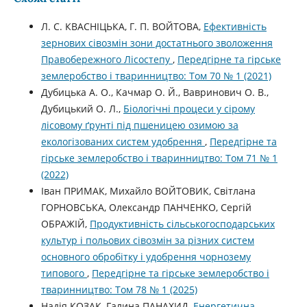
Л. С. КВАСНІЦЬКА, Г. П. ВОЙТОВА,
Ефективність
зернових сівозмін зони достатнього зволоження
Правобережного Лісостепу
,
Передгірне та гірське
землеробство і тваринництво: Том 70 № 1 (2021)
Дубицька А. О., Качмар О. Й., Вавринович О. В.,
Дубицький О. Л.,
Біологічні процеси у сірому
лісовому ґрунті під пшеницею озимою за
екологізованих систем удобрення
,
Передгірне та
гірське землеробство і тваринництво: Том 71 № 1
(2022)
Іван ПРИМАК, Михайло ВОЙТОВИК, Світлана
ГОРНОВСЬКА, Олександр ПАНЧЕНКО, Сергій
ОБРАЖІЙ,
Продуктивність сільськогосподарських
культур і польових сівозмін за різних систем
основного обробітку і удобрення чорнозему
типового
,
Передгірне та гірське землеробство і
тваринництво: Том 78 № 1 (2025)
Надія КОЗАК, Галина ПАНАХИД,
Енергетична