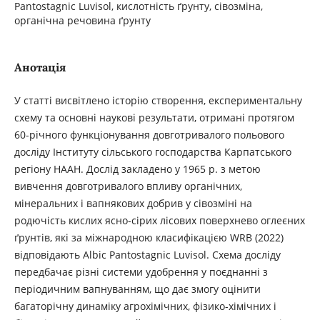
Pantostagnic Luvisol, кислотність ґрунту, сівозміна,
органічна речовина ґрунту
Анотація
У статті висвітлено історію створення, експериментальну
схему та основні наукові результати, отримані протягом
60-річного функціонування довготривалого польового
досліду Інституту сільського господарства Карпатського
регіону НААН. Дослід закладено у 1965 р. з метою
вивчення довготривалого впливу органічних,
мінеральних і вапнякових добрив у сівозміні на
родючість кислих ясно-сірих лісових поверхнево оглеєних
ґрунтів, які за міжнародною класифікацією WRB (2022)
відповідають Albic Pantostagnic Luvisol. Схема досліду
передбачає різні системи удобрення у поєднанні з
періодичним вапнуванням, що дає змогу оцінити
багаторічну динаміку агрохімічних, фізико-хімічних і