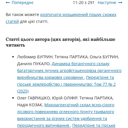
Попереднє
11-20 з 291
Наступне
Ви також можете
розпочати розширений пошук схожих
статей
для цієї статті.
Статті цього автора (цих авторів), які найбільше
читають
Любомир БУГРИН, Тетяна ПАРТИКА, Ольга БУГРИН,
Данило ПУКАЛО,
Динаміка ботанічного складу
багаторічних лучних агрофітоценозівза органічного
виробництва кормової сировини
,
Передгірне та
гірське землеробство і тваринництво: Том 77 № 2
(2025)
Олег ГАВРИШКО, Юрій ОЛІФІР, Тетяна ПАРТИКА,
Надія КОЗАК,
Мікроагрегатний склад ясно-сірого
лісового поверхнево оглеєного ґрунту тривалого
використання за різних систем удобрення та
періодичного вапнування
,
Передгірне та гірське