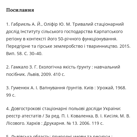
Посилання
1. Габриєль А. Й., Оліфір Ю. М. Тривалий стаціонарний
дослід Інституту сільського господарства Карпатського
регіону в контексті його 50-річного функціонування.
Передгірне та гірське землеробство і тваринництво. 2015.
Вип. 58. С. 30–40.
2. Гамкало З. Г. Екологічна якість ґрунту : навчальний
посібник. Львів, 2009. 410 с.
3. Гуменюк А. І. Вапнування ґрунтів. Київ : Урожай, 1968.
99 с.
4. Довгострокові стаціонарні польові досліди України:
реєстр атестатів / За ред. П. І. Коваленка, В. І. Кисіля, М. В.
Лісового. Харків : Друкарня. № 13. 2006. 119 с.
5. Львівська область: природні умови та ресурси :