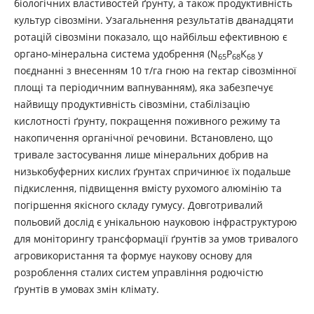
біологічних властивостей ґрунту, а також продуктивність
культур сівозміни. Узагальнення результатів дванадцяти
ротацій сівозміни показало, що найбільш ефективною є
органо-мінеральна система удобрення (N
P
K
у
65
68
68
поєднанні з внесенням 10 т/га гною на гектар сівозмінної
площі та періодичним вапнуванням), яка забезпечує
найвищу продуктивність сівозміни, стабілізацію
кислотності ґрунту, покращення поживного режиму та
накопичення органічної речовини. Встановлено, що
тривале застосування лише мінеральних добрив на
низькобуферних кислих ґрунтах спричинює їх подальше
підкислення, підвищення вмісту рухомого алюмінію та
погіршення якісного складу гумусу. Довготривалий
польовий дослід є унікальною науковою інфраструктурою
для моніторингу трансформації ґрунтів за умов тривалого
агровикористання та формує наукову основу для
розроблення сталих систем управління родючістю
ґрунтів в умовах змін клімату.