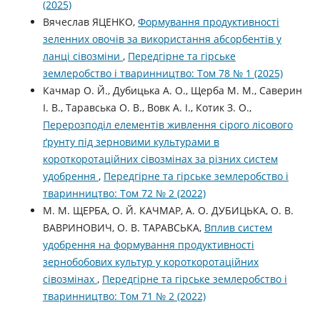
(2025)
Вячеслав ЯЦЕНКО,
Формування продуктивності
зеленних овочів за використання абсорбентів у
ланці сівозміни
,
Передгірне та гірське
землеробство і тваринництво: Том 78 № 1 (2025)
Качмар О. Й., Дубицька А. О., Щерба М. М., Саверин
І. В., Таравська О. В., Вовк А. І., Котик З. О.,
Перерозподіл елементів живлення сірого лісового
ґрунту під зерновими культурами в
короткоротаційних сівозмінах за різних систем
удобрення
,
Передгірне та гірське землеробство і
тваринництво: Том 72 № 2 (2022)
М. М. ЩЕРБА, О. Й. КАЧМАР, А. О. ДУБИЦЬКА, О. В.
ВАВРИНОВИЧ, О. В. ТАРАВСЬКА,
Вплив систем
удобрення на формування продуктивності
зернобобових культур у короткоротаційних
сівозмінах
,
Передгірне та гірське землеробство і
тваринництво: Том 71 № 2 (2022)